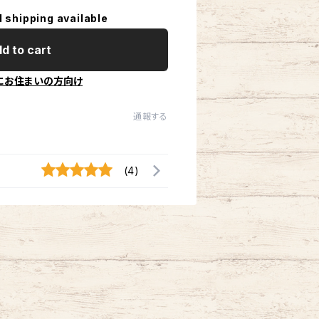
l shipping available
d to cart
にお住まいの方向け
通報する
(4)