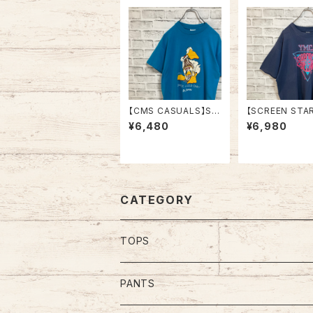
【CMS CASUALS】S/
【SCREEN STA
S Tee L 80s-90s M
S Tee XL 90s
¥6,480
¥6,980
ade in USA “DUCK L
in USA vintag
IGHT” vintage USA
CA” Tee バッ
製 ダックライト アニマ
ト 両面プリント 
ル ビール アルコール ヴ
ト Tシャツ USA
ィンテージ シングルス
グルステッチ アメ
テッチ アメリカ USA レ
SA レトロ 古着
トロ 古着
CATEGORY
TOPS
Tee
PANTS