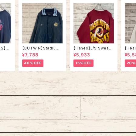
RS】S/
【BUTWIN】Stadium
【Hanes】L/S Sweat
【Heal
 Made
Jumper XL相当 80s
L相当 90s “ WASHIN
eat 
¥7,788
¥5,933
¥5,5
e “YM
“STATE MECHANIC
GTON REDSKINS” N
in U
クプリン
AL” Made in USA ナ
FL チームモノ スウェッ
ーベニ
40%OFF
15%OFF
20%
イベン
イロン スタジャン スタ
ト トレーナー チームロ
ウェッ
製 シン
ジアムジャンパー USA
ゴ ワシントン レッドスキ
A製 
リカ U
製 企業モノ 刺繍ロゴ リ
ンズ ボルドー ワインレ
ブライン アウター アメ
ッド アメリカ USA 古着
リカ USA 古着