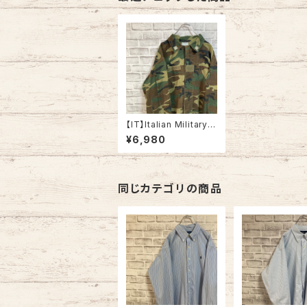
【IT】Italian Military C
ombat Jacket L/S L
¥6,980
相当 WOODLAND CA
MO イタリア軍 コンバ
ットジャケット ウッドラ
ンドカモ カモ柄 迷彩 ツ
イル生地 イタリア ユー
同じカテゴリの商品
ロミリタリー ユーロ 古
着