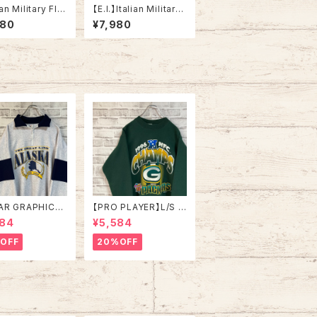
n Military Fle
【E.I.】Italian Military
n Camo ShirtJa
Combat Jacket L/S
980
¥7,980
 L/S L相当 ドイツ
XL相当 VEGETATO C
ャツジャケット フレ
AMO イタリア軍 コンバ
カモ フレックカモ
ットジャケット ベジター
クターンカモ カモ
トカモ カモ柄 迷彩 リッ
彩 国旗 ドイツ ユ
プストップ生地 イタリア
リタリー ユーロ
ユーロミリタリー ユー
ロ 古着
AR GRAPHICS】
【PRO PLAYER】L/S S
alfZip Sweat X
weat L相当 90s Mad
984
¥5,584
e in USA 90s
e in USA “PACKERS”
SKA” スーベニア
NFL チームモノ スウェ
OFF
20%OFF
ジップスウェット
ット トレーナー USA製
ナー アラスカ お
チームロゴ 1996 CHA
 vintage ヴィ
MPS 優勝記念 深緑 ア
ジ アメリカ USA
メリカ USA 古着