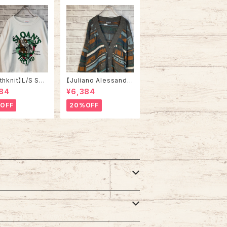
thknit】L/S Sw
【Juliano Alessandr
L相当 80s Made
o】Cardigan L Made
84
¥6,384
SA アイルランド ス
in ITALY “EURO LIN
ア ホース 馬 ス
E” カーディガン 総柄 ウ
OFF
20%OFF
ト トレーナー US
ール混合 イタリア製 ユ
アメリカ USA 古着
ーロライン ヨーロッパ
古着