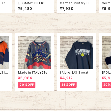
】 L/S
【TOMMY HILFIGER】
German Military Fle
Germa
t L 90
L/S Check BD Shirt
cktarn Camo ShirtJa
cktar
¥5,480
¥7,980
¥6,
ルフロー
L トミーヒルフィガー ス
cket L/S L相当 90s
cket
BDシャ
トライプ BDシャツ ボタ
ドイツ軍 シャツジャケッ
軍 シ
長袖 ポ
ンダウン 長袖 USA ア
ト フレクターカモ フレッ
クター
ゴ 胸ロ
メリカ 古着
クカモ フレックターンカ
フレッ
 古着
モ カモ柄 迷彩 国旗 ド
柄 迷
イツ ユーロミリタリー
ーロミ
ユーロ 古着
古着
LS】S
Made in ITALY【Teq
【Alore】L/S Sweat L
【POL
in US
uila Boom】L/S Swe
Made in USA 90s 社
L/S H
¥5,984
¥4,212
¥5,
RSITY
at/Trainer XL 90s ハ
交クラブ プロモーショ
L Mad
” vin
ーフジップスウェット ト
ン スウェット トレーナー
“ALA
20%OFF
35%OFF
20%
ルズ カ
レーナー マルチカラー
USA製 vintage ヴィン
ハーフ
ッジロゴ
レーシング イタリア製
テージ アメリカ USA
トレー
ウェット
Euro ユーロ 古着
古着
土産モノ
ンテー
ンテー
ジ アメリカ USA 古着
古着