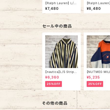
【Ralph Lauren】 L/S
【Ralph Lauren
Stripe BD Shirt L 90
Stripe BD Shir
¥7,480
¥6,480
s vintage blue ラルフ
s vintage ラ
ローレン ストライプ BD
レン ストライプ 
シャツ ボタンダウン 長
ツ ボタンダウン 
袖 ポニーロゴ 刺繍ロゴ
ニーロゴ 刺繍ロ
胸ロゴ アメリカ USA
ゴ アメリカ USA
セール中の商品
古着
【nautica】L/S Stripe
【NUTMEG MIL
Corduroy Shirt L 90
weat XL Made 
¥6,360
¥5,235
s ノーティカ ストライプ
A 90s “UNIVE
コーデュロイ シャツ ボ
OF TENNESSEE
25%OFF
25%OFF
タンダウン 長袖 ワンポ
tage ナツメグミ
イントロゴ 刺繍ロゴ 旧
レッジモノ カレ
タグ USA アメリカ 古着
テネシー大学 ス
トレーナー ヴィ
その他の商品