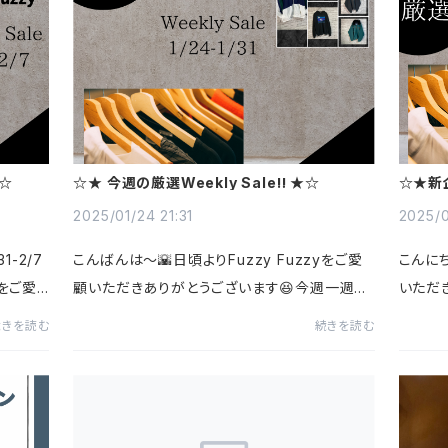
★☆
☆★ 今週の厳選Weekly Sale‼︎ ★☆
☆★新企
2025/01/24 21:31
2025/0
1-2/7
こんばんは〜🌇日頃よりFuzzy Fuzzyをご愛
こんにち
yをご愛
顧いただきありがとうございます😆今週一週間
いただ
週一週間
は、1月とは思えない暖かさが続いてますね！大
い試み
続きを読む
続きを読む
ちゃくち
寒の時期に3月並みの暖かさは想定外😅私もジ
催いた
.
ャケットを着て外に出たものの途中...
日から一