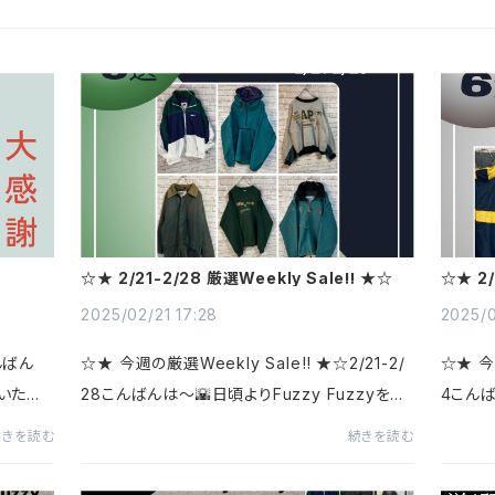
☆★ 2/21-2/28 厳選Weekly Sale‼︎ ★☆
☆★ 2/
2025/02/21 17:28
2025/0
んばん
☆★ 今週の厳選Weekly Sale‼︎ ★☆2/21-2/
☆★ 今週
顧いただ
28こんばんは〜🌇日頃よりFuzzy Fuzzyをご
4こんば
℃近い熱
愛顧いただきありがとうございます😊今週は再
顧いた
続きを読む
続きを読む
に体調
び寒波が来てますね〜☃️外に出るのが億劫に
は全国
..
なってこの隙に事務作業をするという言い訳...
🥶2週