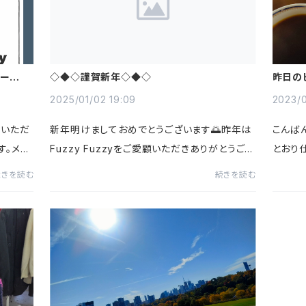
クーポン
◇◆◇謹賀新年◇◆◇
昨日の
2025/01/02 19:09
2023/0
入いただ
新年明けましておめでとうございます🌅昨年は
こんば
す。メル
Fuzzy Fuzzyをご愛顧いただきありがとうござ
とおり
が届かな
いました！！昨年は海外仕入としてタイに行くこ
ルーテ
続きを読む
続きを読む
合、大変
とができ、またひとつショップとして、人として成
卸業者
長出来たのかなと思う一年...
間前に近