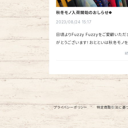
秋冬モノ入荷開始のおしらせ🍀
2023/08/24 15:17
日頃よりFuzzy Fuzzyをご愛顧いた
がとうございます！おとといは秋冬モノを
しに仕入れへれっつらごー🚙💨まだま
すけどこの季節がやってきた感がぷんぷ
す🙄昨日は暑かった〜古着の倉庫...
プライバシーポリシー
特定商取引法に基