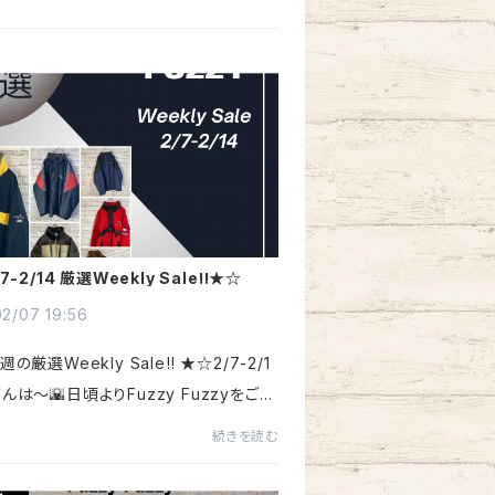
7-2/14 厳選Weekly Sale‼︎★☆
2/07 19:56
の厳選Weekly Sale‼︎ ★☆2/7-2/1
んは〜🌇日頃よりFuzzy Fuzzyをご愛
だきありがとうございます😊今週一週間
続きを読む
的にびっくりするぐらいの大寒波ですね
間前には3月並とか言ってたのが嘘...