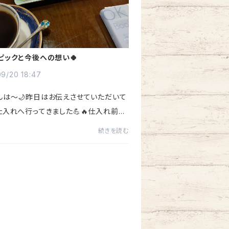
ピックと今後への想い🍀
9/20 18:47
んは〜🌙昨日はお伝えさせていただいて
仕入れへ行ってきました💪🔥仕入れ前の
ィンとして、昨日買付けさせていただいた
続きを読む
さんの仕入れ時は、ピック開始時間2時
くの喫茶店で、読書し...