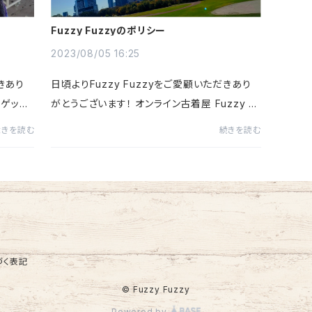
Fuzzy Fuzzyのポリシー
2023/08/05 16:25
だきあり
日頃よりFuzzy Fuzzyをご愛顧いただきあり
ゲット
がとうございます！ オンライン古着屋 Fuzzy F
だ暑いで
uzzyでは下記の３つのポリシーを持って運営し
続きを読む
続きを読む
んしま
ております。“その①直感を大切に、一目惚れす
るアイテムを取り揃えること...
づく表記
© Fuzzy Fuzzy
Powered by