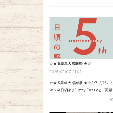
☆★ 5周年大感謝祭 ★☆
2025/03/07 21:02
☆★ 5周年大感謝祭 ★☆3/7-3/16こ
は〜🌇日頃よりFuzzy Fuzzyをご愛
きありがとうございます😊先週から40
に、目が真っ赤になったり、エンドレス咳
不良のフルコンボでした。。10数年ぶりに.