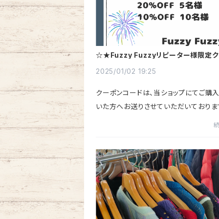
☆★Fuzzy Fuzzyリピーター様限定
概要★☆
2025/01/02 19:25
クーポンコードは、当ショップにてご購
いた方へお送りさせていただいておりま
マガ受信拒否にしている場合は、通知
い場合がごさいます。通知が届かない場
お手数おかけしてしまい...