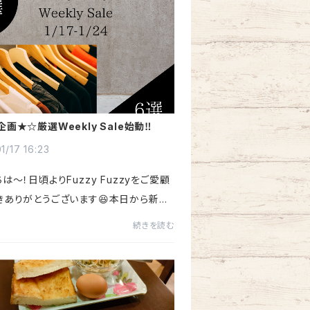
画★☆厳選Weekly Sale始動‼︎
1/17 16:23
は〜！日頃よりFuzzy Fuzzyをご愛顧
きありがとうございます😆本日から新し
としまして、厳選ウィークリーセールを開
続きを読む
します💪🔥内容としましては、毎週金曜
週間の間限定で、厳選...