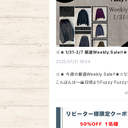
☆★ 1/31-2/7 厳選Weekly Sale‼︎
2025/01/31 18:54
☆★ 今週の厳選Weekly Sale‼︎★☆1/3
こんばんは〜🌇日頃よりFuzzy Fuzz
顧いただきありがとうございます😊今
は先週の3月並みの暖かさから一転、め
ゃ寒くなりましたね〜❄︎この上がったり..