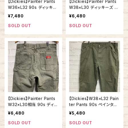
【Dickies】Painter Pants
【Dickies】Painter Pants
W36×L32 90s ディッキー
W38×L30 ディッキーズ ペ
ズ ペインターパンツ ワーク
インターパンツ ワークパン
¥7,480
¥6,480
パンツ グリーン カーキ オリ
ツ グリーン カーキ オリーブ
ーブ ダック地 ゆるだぼ ビ
ダック地 ゆるだぼ ビッグシ
SOLD OUT
SOLD OUT
ッグシルエット オーバーサ
ルエット オーバーサイズ ア
イズ アメリカ 古着
メリカ 古着
【Dickies】Painter Pants
【Dickies】W38×L32 Pain
W32×L30相当 90s ディッ
ter Pants 90s ペインター
キーズ ペインターパンツ ワ
パンツ カーゴパンツ ワーク
¥6,480
¥5,480
ークパンツ グリーン カーキ
パンツ グリーン カーキ オリ
オリーブ ダック地 ゆるだぼ
ーブ ダック地 ストリート デ
SOLD OUT
SOLD OUT