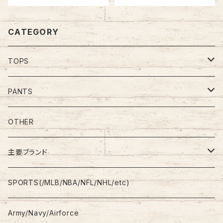
ビッグシルエット オーバー
ィッキーズ アメリカ 古着
サイズ アメリカ 古着
CATEGORY
TOPS
Tee
PANTS
S/L Tee
Polo Shirt
Jeans/Denim
OTHER
Shirt
Work Pants
主要ブランド
L/S
Sweatshirt
Shorts
adidas
SPORTS(/MLB/NBA/NFL/NHL/etc)
S/S
Hoodie
Champion
Army/Navy/Airforce