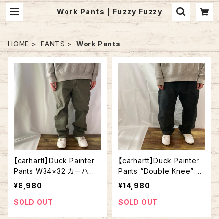
Work Pants | Fuzzy Fuzzy
HOME
PANTS
Work Pants
【carhartt】Duck Painter
【carhartt】Duck Painter
Pants W34×32 カーハー
Pants “Double Knee” W
ト ペインターパンツ ワーク
38×32 カーハート ダブル
¥8,980
¥14,980
パンツ カーキ ダック地 ゆ
ニー ペインターパンツ ワー
るだぼ ビッグシルエット ア
クパンツ ブラック ダック地
SOLD OUT
SOLD OUT
メリカ USA 古着
ゆるだぼ ビッグシルエット