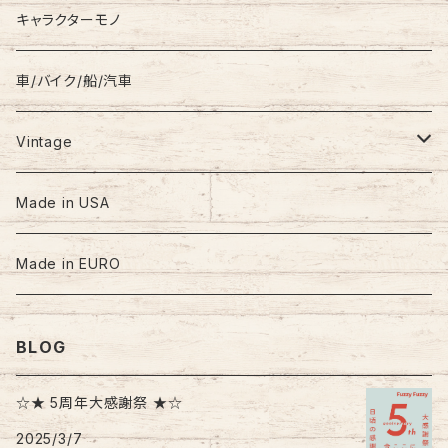
キャラクターモノ
車/バイク/船/汽車
Vintage
60s-70s
Made in USA
80s
Made in EURO
90s
BLOG
00s
☆★ 5周年大感謝祭 ★☆
2025/3/7