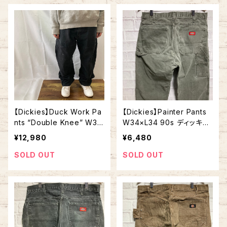
オーバーサイズ アメリカ U
SA 古着
【Dickies】Duck Work Pa
【Dickies】Painter Pants
nts “Double Knee” W38
W34×L34 90s ディッキー
×L30 ディッキーズ ダブル
ズ ペインターパンツ ワーク
¥12,980
¥6,480
ニー ダックパンツ ワークパ
パンツ ダック地 ゆるだぼ
ンツ ダック地 ブラック ゆる
ビッグシルエット オーバー
SOLD OUT
SOLD OUT
だぼ ビッグシルエット オー
サイズ アメリカ 古着
バーサイズ アメリカ USA
古着