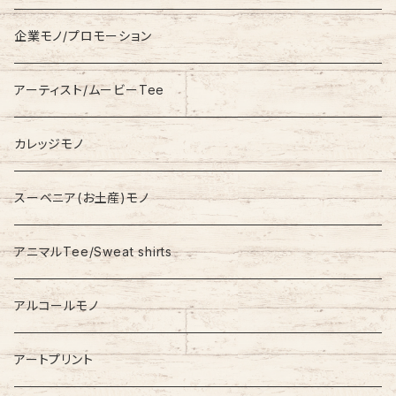
Fleece
Carhartt
企業モノ/プロモーション
Knit/Sweater
Columbia
アーティスト/ムービーTee
Jacket
NAUTICA
カレッジモノ
Nylon Jacket
NIKE
スーベニア(お土産)モノ
Stadium Jumper
RALPH LAUREN
アニマルTee/Sweat shirts
Down Jacket
TOMMY HILFIGER
アルコールモノ
Coat
Levi’s
アートプリント