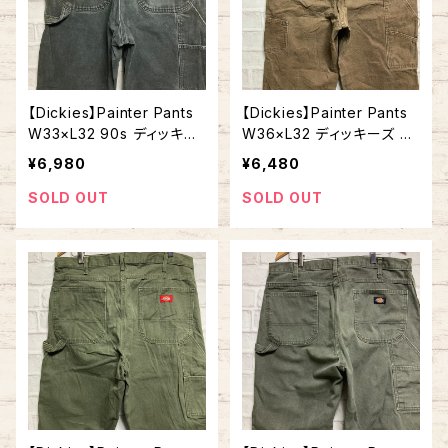
【Dickies】Painter Pants
【Dickies】Painter Pants
W33×L32 90s ディッキー
W36×L32 ディッキーズ ペ
ズ ペインターパンツ ワーク
インターパンツ ワークパン
¥6,980
¥6,480
パンツ ブラック ダック地 ゆ
ツ ベージュ アースカラー
るだぼ ビッグシルエット オ
ダック地 ゆるだぼ ビッグシ
SOLD OUT
SOLD OUT
ーバーサイズ アメリカ 古着
ルエット オーバーサイズ ア
メリカ 古着