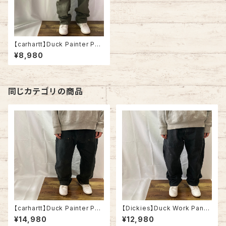
【carhartt】Duck Painter Pan
ts W34×32 カーハート ペイン
¥8,980
ターパンツ ワークパンツ カーキ
ダック地 ゆるだぼ ビッグシルエ
ット アメリカ USA 古着
同じカテゴリの商品
【carhartt】Duck Painter Pan
【Dickies】Duck Work Pants
ts “Double Knee” W38×32
“Double Knee” W38×L30
¥14,980
¥12,980
カーハート ダブルニー ペインタ
ディッキーズ ダブルニー ダック