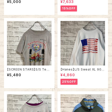
¥5,000
¥7,633
ント Tシャツ シングルステッチ
ティカ 切替 セーリングジャケッ
チャリティ イベント アメリカ US
ト 刺繍ロゴ 胸ロゴ 旧タグ アウ
15%OFF
A レトロ 古着
ター アメリカ USA 古着
【SCREEN STARS】S/S Tee
【Hanes】L/S Sweat XL 90s
L 80s Made in USA “DUTC
ヘインズ スウェット トレーナー
¥5,480
¥4,860
H COUNTRY” vintage スク
星条旗 企業モノ vintage ヴィ
リーンスターズ Tシャツ USA製
ンテージ アメリカ USA 古着
25%OFF
ダッチカントリー ペンシルベニ
ア ヴィンテージ シングルステッ
チ アメリカ USA レトロ 古着