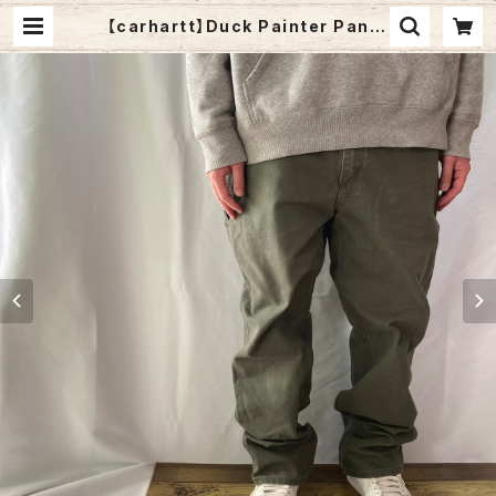
【carhartt】Duck Painter Pants
W34×32 カーハート ペインターパ
ンツ ワークパンツ カーキ ダック地 ゆ
るだぼ ビッグシルエット アメリカ US
A 古着 | Fuzzy Fuzzy