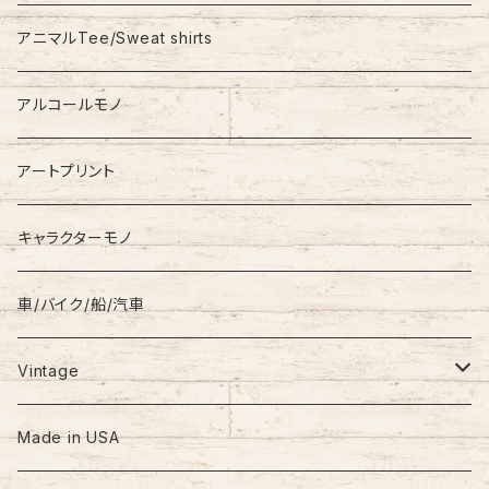
Stadium Jumper
RALPH LAUREN
アニマルTee/Sweat shirts
Down Jacket
TOMMY HILFIGER
アルコールモノ
Coat
Levi’s
アートプリント
キャラクターモノ
車/バイク/船/汽車
Vintage
60s-70s
Made in USA