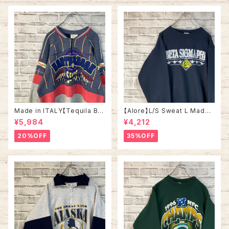
アメリカ USA 古着
Made in ITALY【Tequila Bo
【Alore】L/S Sweat L Made i
om】L/S Sweat/Trainer XL 9
n USA 90s 社交クラブ プロモ
¥5,984
¥4,212
0s ハーフジップスウェット トレ
ーション スウェット トレーナー
ーナー マルチカラー レーシング
USA製 vintage ヴィンテージ
20%OFF
35%OFF
イタリア製 Euro ユーロ 古着
アメリカ USA 古着