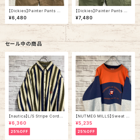
【Dickies】Painter Pants W3
【Dickies】Painter Pants W3
6×L32 ディッキーズ ペインター
6×L32 90s ディッキーズ ペイ
¥6,480
¥7,480
パンツ ワークパンツ ベージュ
ンターパンツ ワークパンツ グリ
アースカラー ダック地 ゆるだぼ
ーン カーキ オリーブ ダック地
ビッグシルエット オーバーサイズ
ゆるだぼ ビッグシルエット オー
アメリカ 古着
バーサイズ アメリカ 古着
セール中の商品
【nautica】L/S Stripe Cordur
【NUTMEG MILLS】Sweat XL
oy Shirt L 90s ノーティカ スト
Made in USA 90s “UNIVER
¥6,360
¥5,235
ライプ コーデュロイ シャツ ボタ
SITY OF TENNESSEE” vinta
ンダウン 長袖 ワンポイントロゴ
ge ナツメグミルズ カレッジモノ
25%OFF
25%OFF
刺繍ロゴ 旧タグ USA アメリカ
カレッジロゴ テネシー大学 スウ
古着
ェット トレーナー ヴィンテージ