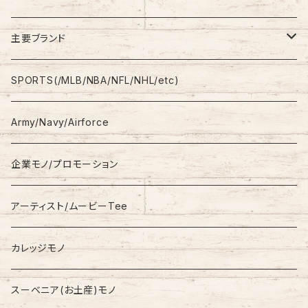
Shirt
Work Pants
主要ブランド
L/S
Sweatshirt
Shorts
adidas
SPORTS(/MLB/NBA/NFL/NHL/etc)
S/S
Hoodie
Champion
Army/Navy/Airforce
Fleece
Carhartt
企業モノ/プロモーション
Knit/Sweater
Columbia
アーティスト/ムービーTee
Jacket
NAUTICA
カレッジモノ
Nylon Jacket
NIKE
スーベニア(お土産)モノ