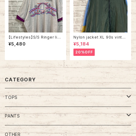
【Lifestyles】S/S Ringer like
Nylon jacket XL 90s vintag
Tee XL 90s Made in USA v
e ナイロンジャケット マルチカラ
¥5,480
¥5,184
intage リンガーライク レイヤ
ー 切替 ウインドブレーカー レ
ード Tシャツ リゾート地 スーベ
トロ 古着
20%OFF
ニア ツートン ヴィンテージ シン
グルステッチ アメリカ USA レト
ロ 古着
CATEGORY
TOPS
Tee
PANTS
S/L Tee
Polo Shirt
Jeans/Denim
OTHER