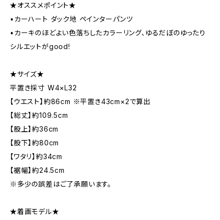
★オススメポイント★
•カーハート ダック地 ペインターパンツ
•カーキのほどよい色落ちしたカラーリング、ゆるだぼのゆったり
シルエットがgood!
★サイズ★
平置き採寸 W4×L32
【ウエスト】約86cm ※平置き43cm×2で算出
【総丈】約109.5cm
【股上】約36cm
【股下】約80cm
【ワタリ】約34cm
【裾幅】約24.5cm
※多少の誤差はご了承願います。
★着画モデル★