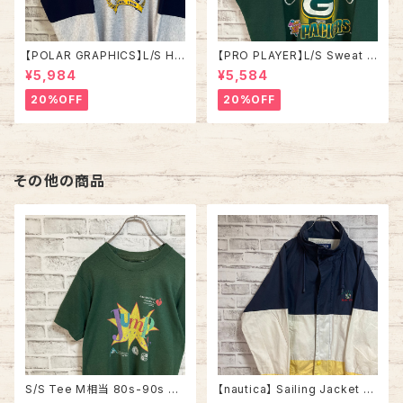
【POLAR GRAPHICS】L/S Hal
【PRO PLAYER】L/S Sweat L
fZip Sweat XL Made in US
相当 90s Made in USA “PA
¥5,984
¥5,584
A 90s “ALASKA” スーベニア
CKERS” NFL チームモノ スウ
ハーフジップスウェット トレーナ
ェット トレーナー USA製 チーム
20%OFF
20%OFF
ー アラスカ お土産モノ vintag
ロゴ 1996 CHAMPS 優勝記念
e ヴィンテージ アメリカ USA
深緑 アメリカ USA 古着
古着
その他の商品
S/S Tee M相当 80s-90s vi
【nautica】 Sailing Jacket L
ntage バックプリント 両面プリ
相当 90s “Old nautica”ノー