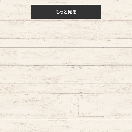
もっと見る