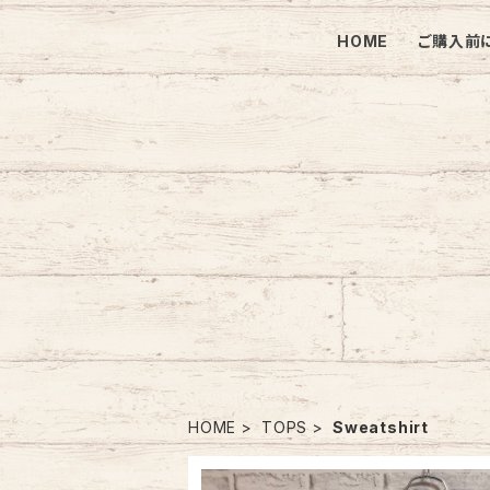
HOME
ご購入前
HOME
TOPS
Sweatshirt