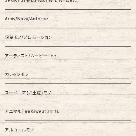
SPORTS(/MLB/NBA/NFL/NHL/etc)
S/S
Hoodie
Champion
Army/Navy/Airforce
Fleece
Carhartt
企業モノ/プロモーション
Knit/Sweater
Columbia
アーティスト/ムービーTee
Jacket
NAUTICA
カレッジモノ
Nylon Jacket
NIKE
スーベニア(お土産)モノ
Stadium Jumper
RALPH LAUREN
アニマルTee/Sweat shirts
Down Jacket
TOMMY HILFIGER
アルコールモノ