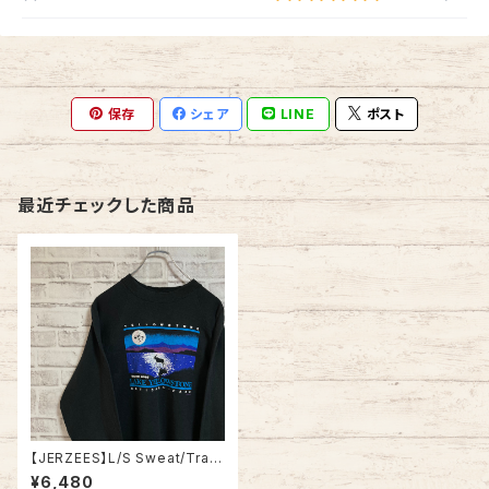
保存
シェア
LINE
ポスト
最近チェックした商品
【JERZEES】L/S Sweat/Train
er L 90s Made in USA “YEL
¥6,480