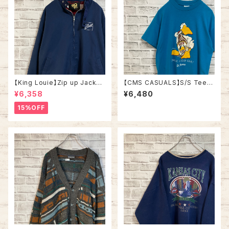
【King Louie】Zip up Jacket
【CMS CASUALS】S/S Tee L
L Made in USA アメリカ製 ジ
80s-90s Made in USA “DU
¥6,358
¥6,480
ップアップジャケット スウィング
CK LIGHT” vintage USA製
トップ ドリズラージャケット ブラ
ダックライト アニマル ビール ア
15%OFF
ックチェック 刺繍ロゴ ワンポイ
ルコール ヴィンテージ シングル
ントロゴ 胸ロゴ アウター アメリ
ステッチ アメリカ USA レトロ
カ USA 古着
古着