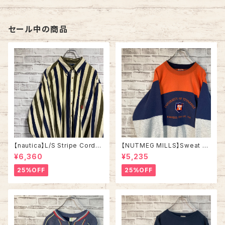
1993 アメリカ USA 古着
ト トレーナー 企業モノ スーベニ
ア お土産モノサンディエゴ USA
製 アメリカ USA 古着
セール中の商品
【nautica】L/S Stripe Cordur
【NUTMEG MILLS】Sweat XL
oy Shirt L 90s ノーティカ スト
Made in USA 90s “UNIVER
¥6,360
¥5,235
ライプ コーデュロイ シャツ ボタ
SITY OF TENNESSEE” vinta
ンダウン 長袖 ワンポイントロゴ
ge ナツメグミルズ カレッジモノ
25%OFF
25%OFF
刺繍ロゴ 旧タグ USA アメリカ
カレッジロゴ テネシー大学 スウ
古着
ェット トレーナー ヴィンテージ
アメリカ USA 古着