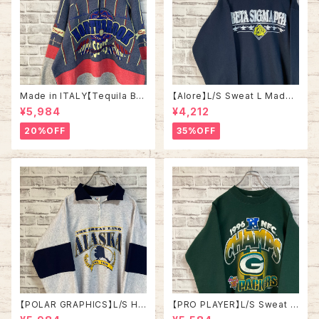
Made in ITALY【Tequila Bo
【Alore】L/S Sweat L Made i
om】L/S Sweat/Trainer XL 9
n USA 90s 社交クラブ プロモ
¥5,984
¥4,212
0s ハーフジップスウェット トレ
ーション スウェット トレーナー
ーナー マルチカラー レーシング
USA製 vintage ヴィンテージ
20%OFF
35%OFF
イタリア製 Euro ユーロ 古着
アメリカ USA 古着
【POLAR GRAPHICS】L/S Hal
【PRO PLAYER】L/S Sweat L
fZip Sweat XL Made in US
相当 90s Made in USA “PA