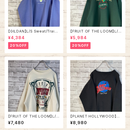
【GILDAN】L/S Sweat/Traine
【FRUIT OF THE LOOM】L/S
r L相当 “ NEW SMYRNA BEA
Sweat XL 90s Made in US
¥4,384
¥5,984
CH” スーベニア スウェット トレ
A “NEW YORK ” スーベニア
ーナー ニュー スミナー ビーチ
スウェット トレーナー NY ニュ
20%OFF
20%OFF
フロリダ パープル ラベンダー
ーヨーク ビッグアップル 刺繍 vi
紫アメリカ USA 古着
ntage ヴィンテージ アメリカ U
SA 古着
【FRUIT OF THE LOOM】L/S
【PLANET HOLLYWOOD】L/
Sweat XL 90s Made in US
S Sweatshirt XL 90s Made
¥7,480
¥8,980
A アート系 スウェット トレーナ
in USA “San Diego” vintag
ー USA製 アートワーク セリフ
e プラネットハリウッド スウェッ