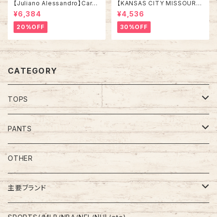
【Juliano Alessandro】Cardi
【KANSAS CITY MISSOURI】
gan L Made in ITALY “EUR
L/S Sweat/Trainer XXL 90s
¥6,384
¥4,536
O LINE” カーディガン 総柄 ウ
スウェット トレーナー 教育団体
ール混合 イタリア製 ユーロライ
カンザスシティ ミズーリ州 USA
20%OFF
30%OFF
ン ヨーロッパ 古着
規格 アメリカ USA 古着
CATEGORY
TOPS
Tee
PANTS
S/L Tee
Polo Shirt
Jeans/Denim
OTHER
Shirt
Work Pants
主要ブランド
L/S
Sweatshirt
Shorts
adidas