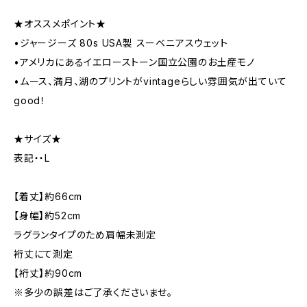
★オススメポイント★
•ジャージーズ 80s USA製 スーベニアスウェット
•アメリカにあるイエローストーン国立公園のお土産モノ
•ムース、満月、湖のプリントがvintageらしい雰囲気が出ていて
good！
★サイズ★
表記・・L
【着丈】約66cm
【身幅】約52cm
ラグランタイプのため肩幅未測定
裄丈にて測定
【裄丈】約90cm
※多少の誤差はご了承くださいませ。