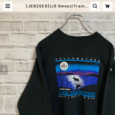
【JERZEES】L/S Sweat/Trainer
L 90s Made in USA “YELLOW
STONE” スーベニア スウェット トレ
ーナー イエローストーン 国立公園 ム
ース フルムーン 鹿 満月 USA製 アメ
リカ USA 古着 | Fuzzy Fuzzy