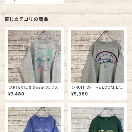
LOW STONE” スーベニア ス
ウェット トレーナー イエロース
トーン 国立公園 ムース フルム
ーン 鹿 満月 USA製 アメリカ U
SA 古着
同じカテゴリの商品
【ARTEX】L/S Sweat XL 70-
【FRUIT OF THE LOOM】L/S
80s Made in USA “CORTL
Sweat/Trainer L 2000s “ K
¥7,480
¥5,980
AND ” カレッジ スウェット トレ
entucky Derby” スーベニア
ーナー ニューヨーク州立大学
スウェット トレーナー ケンタッキ
コートランド校 USA製 アメリカ
ーダービー 2001 ジョッキー サ
USA 古着
ラブレッド アメリカ USA 古着