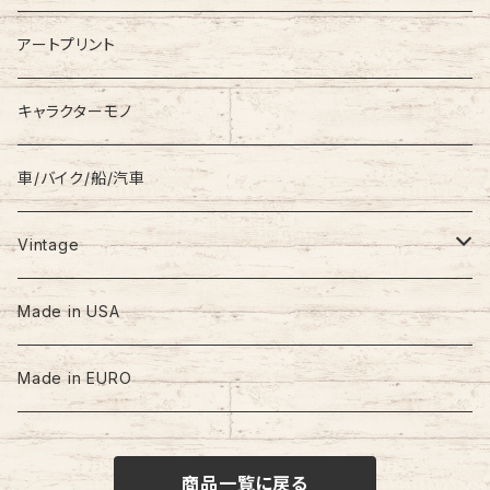
Coat
Levi’s
アートプリント
キャラクターモノ
車/バイク/船/汽車
Vintage
60s-70s
Made in USA
80s
Made in EURO
90s
商品一覧に戻る