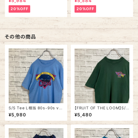
¥5,984
¥5,584
A 90s “ALASKA” スーベニア
CKERS” NFL チームモノ スウ
ハーフジップスウェット トレーナ
ェット トレーナー USA製 チーム
20%OFF
20%OFF
ー アラスカ お土産モノ vintag
ロゴ 1996 CHAMPS 優勝記念
e ヴィンテージ アメリカ USA
深緑 アメリカ USA 古着
古着
その他の商品
S/S Tee L相当 80s-90s vin
【FRUIT OF THE LOOM】S/S
tage “CHICAGO” スーベニア
Tee L 90s Made in USA “B
¥5,980
¥5,480
Tシャツ シティビュー 街並み シ
oogie’s Diner” Vintage 両面
ングルステッチ アメリカ USA レ
プリント Tシャツ 企業モノ 企業
トロ 古着
ロゴ レストラン アメリカ USA
古着