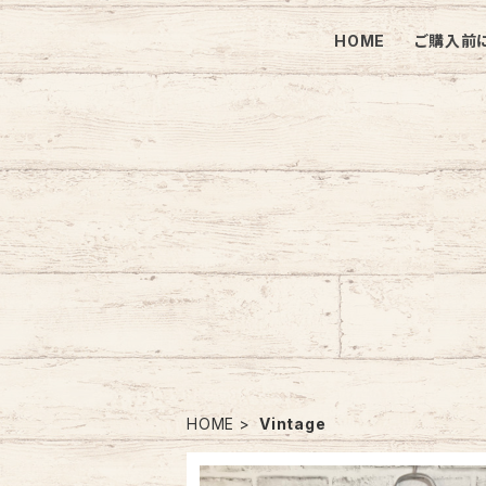
HOME
ご購入前
HOME
Vintage