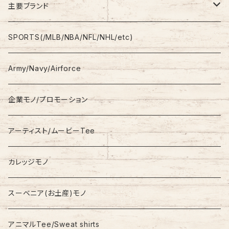
Shirt
Work Pants
主要ブランド
L/S
Sweatshirt
Shorts
adidas
SPORTS(/MLB/NBA/NFL/NHL/etc)
S/S
Hoodie
Champion
Army/Navy/Airforce
Fleece
Carhartt
企業モノ/プロモーション
Knit/Sweater
Columbia
アーティスト/ムービーTee
Jacket
NAUTICA
カレッジモノ
Nylon Jacket
NIKE
スーベニア(お土産)モノ
Stadium Jumper
RALPH LAUREN
アニマルTee/Sweat shirts