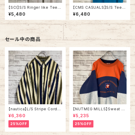
【SCI】S/S Ringer like Tee X
【CMS CASUALS】S/S Tee L
L 90s Made in USA vintage
80s-90s Made in USA “DU
¥5,480
¥6,480
リンガーライク レイヤード Tシ
CK LIGHT” vintage USA製
ャツ アート リゾート地 ヨット ス
ダックライト アニマル ビール ア
ーベニア シングルステッチ アメ
ルコール ヴィンテージ シングル
リカ USA レトロ 古着
ステッチ アメリカ USA レトロ
古着
セール中の商品
【nautica】L/S Stripe Cordur
【NUTMEG MILLS】Sweat XL
oy Shirt L 90s ノーティカ スト
Made in USA 90s “UNIVER
¥6,360
¥5,235
ライプ コーデュロイ シャツ ボタ
SITY OF TENNESSEE” vinta
ンダウン 長袖 ワンポイントロゴ
ge ナツメグミルズ カレッジモノ
25%OFF
25%OFF
刺繍ロゴ 旧タグ USA アメリカ
カレッジロゴ テネシー大学 スウ
古着
ェット トレーナー ヴィンテージ