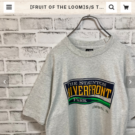
【FRUIT OF THE LOOM】S/S Tee
L 90s Made in USA “The Stau
nton River Front” vintage フル
ーツオブザルーム Tシャツ USA製 レ
トロロゴ ヴィンテージ シングルステ
ッチ アメリカ USA レトロ 古着 | Fu
zzy Fuzzy