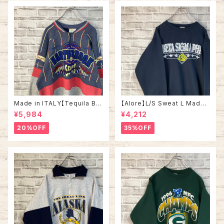
アメリカ USA 古着
Made in ITALY【Tequila Bo
【Alore】L/S Sweat L Made i
om】L/S Sweat/Trainer XL 9
n USA 90s 社交クラブ プロモ
¥5,984
¥4,212
0s ハーフジップスウェット トレ
ーション スウェット トレーナー
ーナー マルチカラー レーシング
USA製 vintage ヴィンテージ
20%OFF
35%OFF
イタリア製 Euro ユーロ 古着
アメリカ USA 古着