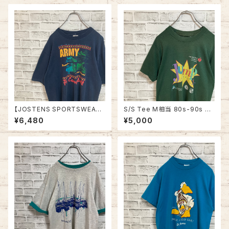
ャツ USA製 湾岸戦争 メッセー
ツ ニューオーリンズ バーボンス
ジ 星条旗 シングルステッチ アメ
トリート JAZZ 楽器 アルコール
リカ USA 古着
ヴィンテージ シングルステッチ
アメリカ USA レトロ 古着
【JOSTENS SPORTSWEAR】
S/S Tee M相当 80s-90s vi
S/S Tee L 90s Made in US
ntage バックプリント 両面プリ
¥6,480
¥5,000
A “Ft.Campbell” vintage AR
ント Tシャツ シングルステッチ
MY Tee USA製 米陸軍 アーミ
チャリティ イベント アメリカ US
ー 陸軍基地 キャンベル 戦車 ヴ
A レトロ 古着
ィンテージ シングルステッチ ア
メリカ USA 古着