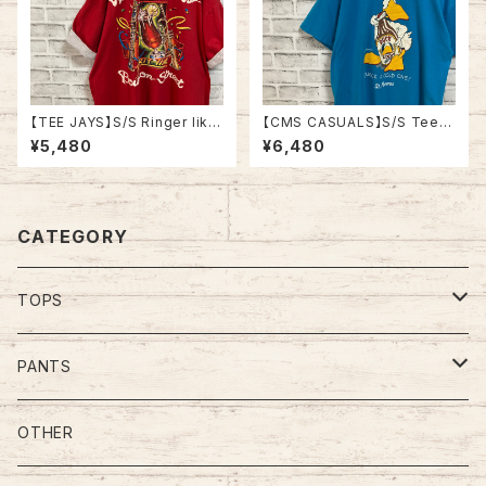
【TEE JAYS】S/S Ringer like
【CMS CASUALS】S/S Tee L
Tee XL 90s Made in USA
80s-90s Made in USA “DU
¥5,480
¥6,480
“Bourbon Street”vintage リ
CK LIGHT” vintage USA製
ンガーライク レイヤード Tシャ
ダックライト アニマル ビール ア
ツ ニューオーリンズ バーボンス
ルコール ヴィンテージ シングル
トリート JAZZ 楽器 アルコール
ステッチ アメリカ USA レトロ
ヴィンテージ シングルステッチ
古着
CATEGORY
アメリカ USA レトロ 古着
TOPS
Tee
PANTS
S/L Tee
Polo Shirt
Jeans/Denim
OTHER