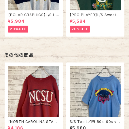
【POLAR GRAPHICS】L/S Hal
【PRO PLAYER】L/S Sweat L
fZip Sweat XL Made in US
相当 90s Made in USA “PA
¥5,984
¥5,584
A 90s “ALASKA” スーベニア
CKERS” NFL チームモノ スウ
ハーフジップスウェット トレーナ
ェット トレーナー USA製 チーム
20%OFF
20%OFF
ー アラスカ お土産モノ vintag
ロゴ 1996 CHAMPS 優勝記念
e ヴィンテージ アメリカ USA
深緑 アメリカ USA 古着
古着
その他の商品
【NORTH CAROLINA STATE
S/S Tee L相当 80s-90s vin
UNIVRTSITY】L/S Sweat L
tage “CHICAGO” スーベニア
¥4,186
¥5,980