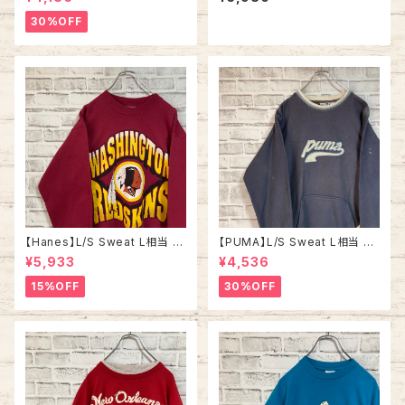
相当 90s “ NORTH CAROLI
Tシャツ シティビュー 街並み シ
NA STATE UNIVRTSITY” ス
ングルステッチ アメリカ USA レ
30%OFF
ウェット トレーナー カレッジモノ
トロ 古着
カレッジロゴ vintage ヴィンテ
ージ ビンテージ アメリカ USA
古着
【Hanes】L/S Sweat L相当 9
【PUMA】L/S Sweat L相当 M
0s “ WASHINGTON REDSKI
ade in BULGARIA プーマ ス
¥5,933
¥4,536
NS” NFL チームモノ スウェット
ウェット トレーナー ブルガリア
トレーナー チームロゴ ワシント
製 ユーロ ヨーロッパ 古着
15%OFF
30%OFF
ン レッドスキンズ ボルドー ワイ
ンレッド アメリカ USA 古着