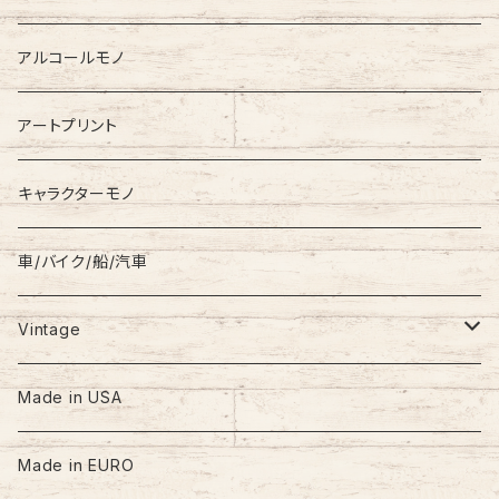
Down Jacket
TOMMY HILFIGER
アルコールモノ
Coat
Levi’s
アートプリント
キャラクターモノ
車/バイク/船/汽車
Vintage
60s-70s
Made in USA
80s
Made in EURO