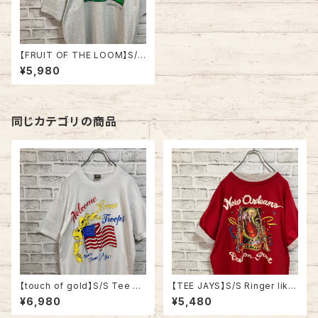
【FRUIT OF THE LOOM】S/S
Tee L 90s Made in USA “T
¥5,980
he Staunton River Front” vi
ntage フルーツオブザルーム T
シャツ USA製 レトロロゴ ヴィ
ンテージ シングルステッチ アメ
リカ USA レトロ 古着
同じカテゴリの商品
【touch of gold】S/S Tee XL
【TEE JAYS】S/S Ringer like
90s Made in USA vintage
Tee XL 90s Made in USA
¥6,980
¥5,480
“Welcome home ” messag
“Bourbon Street”vintage リ
e Tee 米軍兵士帰還歓迎 Tシ
ンガーライク レイヤード Tシャ