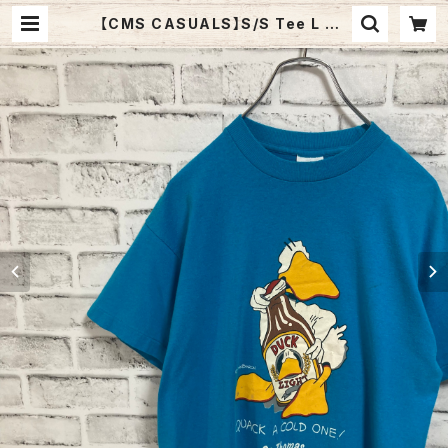
【CMS CASUALS】S/S Tee L 80
s-90s Made in USA “DUCK LI
GHT” vintage USA製 ダックライ
ト アニマル ビール アルコール ヴィン
テージ シングルステッチ アメリカ US
A レトロ 古着 | Fuzzy Fuzzy