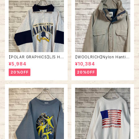
【POLAR GRAPHICS】L/S Hal
【WOOLRICH】Nylon Hantin
fZip Sweat XL Made in US
g jacket L相当 Made in US
¥5,984
¥10,384
A 90s “ALASKA” スーベニア
A 70s vintage ウールリッチ
ハーフジップスウェット トレーナ
ナイロン ハンティングジャケット
20%OFF
20%OFF
ー アラスカ お土産モノ vintag
米国製 ヴィンテージ アメリカ U
e ヴィンテージ アメリカ USA
SA レトロ 古着
古着