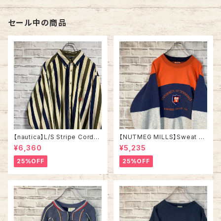
ーベニア シングルステッチ アメ
ロゴ レストラン アメリカ USA
リカ USA レトロ 古着
古着
セール中の商品
【nautica】L/S Stripe Cordur
【NUTMEG MILLS】Sweat XL
oy Shirt L 90s ノーティカ スト
Made in USA 90s “UNIVER
¥6,360
¥5,235
ライプ コーデュロイ シャツ ボタ
SITY OF TENNESSEE” vinta
ンダウン 長袖 ワンポイントロゴ
ge ナツメグミルズ カレッジモノ
25%OFF
25%OFF
刺繍ロゴ 旧タグ USA アメリカ
カレッジロゴ テネシー大学 スウ
古着
ェット トレーナー ヴィンテージ
アメリカ USA 古着