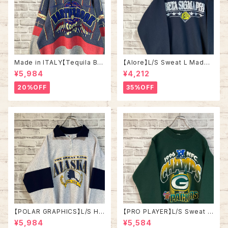
Made in ITALY【Tequila Bo
【Alore】L/S Sweat L Made i
om】L/S Sweat/Trainer XL 9
n USA 90s 社交クラブ プロモ
¥5,984
¥4,212
0s ハーフジップスウェット トレ
ーション スウェット トレーナー
ーナー マルチカラー レーシング
USA製 vintage ヴィンテージ
20%OFF
35%OFF
イタリア製 Euro ユーロ 古着
アメリカ USA 古着
【POLAR GRAPHICS】L/S Hal
【PRO PLAYER】L/S Sweat L
fZip Sweat XL Made in US
相当 90s Made in USA “PA
¥5,984
¥5,584
A 90s “ALASKA” スーベニア
CKERS” NFL チームモノ スウ