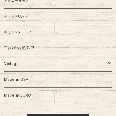
TOMMY HILFIGER
アルコールモノ
Coat
Levi’s
アートプリント
キャラクターモノ
車/バイク/船/汽車
Vintage
60s-70s
Made in USA
80s
Made in EURO
90s