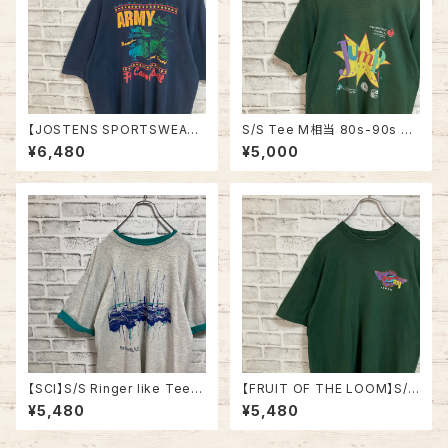
【JOSTENS SPORTSWEAR】
S/S Tee M相当 80s-90s vi
S/S Tee L 90s Made in US
ntage バックプリント 両面プリ
¥6,480
¥5,000
A “Ft.Campbell” vintage AR
ント Tシャツ シングルステッチ
MY Tee USA製 米陸軍 アーミ
チャリティ イベント アメリカ US
ー 陸軍基地 キャンベル 戦車 ヴ
A レトロ 古着
ィンテージ シングルステッチ ア
メリカ USA 古着
【SCI】S/S Ringer like Tee X
【FRUIT OF THE LOOM】S/S
L 90s Made in USA vintage
Tee L 90s Made in USA “B
¥5,480
¥5,480
リンガーライク レイヤード Tシ
oogie’s Diner” Vintage 両面
ャツ アート リゾート地 ヨット ス
プリント Tシャツ 企業モノ 企業