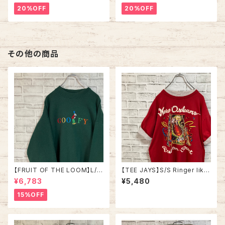
ハーフジップスウェット トレーナ
ェット トレーナー USA製 チーム
20%OFF
20%OFF
ー アラスカ お土産モノ vintag
ロゴ 1996 CHAMPS 優勝記念
e ヴィンテージ アメリカ USA
深緑 アメリカ USA 古着
古着
その他の商品
【FRUIT OF THE LOOM】L/S
【TEE JAYS】S/S Ringer like
Parody Sweat XL 90s Mad
Tee XL 90s Made in USA
¥6,783
¥5,480
e in USA 企業ロゴ パロディ キ
“Bourbon Street”vintage リ
ャラクター スウェット トレーナー
ンガーライク レイヤード Tシャ
15%OFF
USA製 刺繍ロゴ vintage ヴィ
ツ ニューオーリンズ バーボンス
ンテージ アメリカ USA 古着
トリート JAZZ 楽器 アルコール
ヴィンテージ シングルステッチ
アメリカ USA レトロ 古着