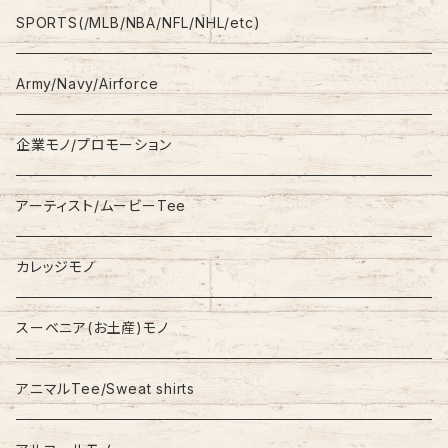
L/S
Sweatshirt
Shorts
adidas
SPORTS(/MLB/NBA/NFL/NHL/etc)
S/S
Hoodie
Champion
Army/Navy/Airforce
Fleece
Carhartt
企業モノ/プロモーション
Knit/Sweater
Columbia
アーティスト/ムービーTee
Jacket
NAUTICA
カレッジモノ
Nylon Jacket
NIKE
スーベニア(お土産)モノ
Stadium Jumper
RALPH LAUREN
アニマルTee/Sweat shirts
Down Jacket