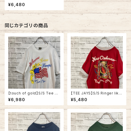
80s-90s Made in USA “DU
¥6,480
CK LIGHT” vintage USA製
ダックライト アニマル ビール ア
ルコール ヴィンテージ シングル
ステッチ アメリカ USA レトロ
古着
同じカテゴリの商品
【touch of gold】S/S Tee XL
【TEE JAYS】S/S Ringer like
90s Made in USA vintage
Tee XL 90s Made in USA
¥6,980
¥5,480
“Welcome home ” messag
“Bourbon Street”vintage リ
e Tee 米軍兵士帰還歓迎 Tシ
ンガーライク レイヤード Tシャ
ャツ USA製 湾岸戦争 メッセー
ツ ニューオーリンズ バーボンス
ジ 星条旗 シングルステッチ アメ
トリート JAZZ 楽器 アルコール
リカ USA 古着
ヴィンテージ シングルステッチ
アメリカ USA レトロ 古着