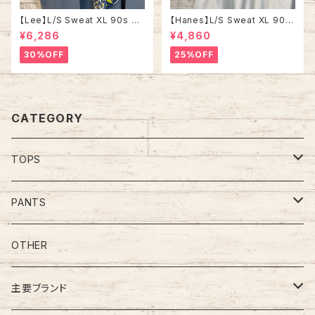
【Lee】L/S Sweat XL 90s M
【Hanes】L/S Sweat XL 90s
ade in USA 企業モノ アート系
ヘインズ スウェット トレーナー
¥6,286
¥4,860
スウェット トレーナー USA製 ア
星条旗 企業モノ vintage ヴィ
ートプリント 肉厚 アメリカ USA
ンテージ アメリカ USA 古着
30%OFF
25%OFF
古着
CATEGORY
TOPS
Tee
PANTS
S/L Tee
Polo Shirt
Jeans/Denim
OTHER
Shirt
Work Pants
主要ブランド