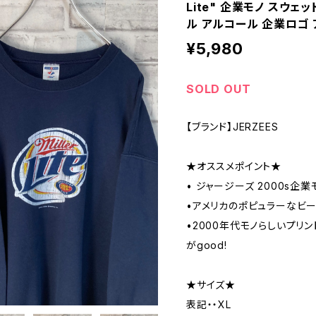
Lite" 企業モノ スウェ
ル アルコール 企業ロゴ 
¥5,980
SOLD OUT
【ブランド】JERZEES
★オススメポイント★
• ジャージーズ 2000s企業
•アメリカのポピュラーなビー
•2000年代モノらしいプリ
がgood!
★サイズ★
表記・・XL