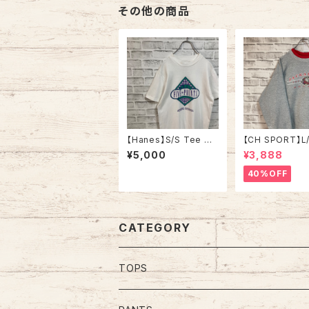
その他の商品
【Hanes】S/S Tee M
【CH SPORT】L
80s-90s Made in U
eat L 90s Mad
¥5,000
¥3,888
SA Vintage Tシャツ
SA スウェット 
企業モノ 企業ロゴ 両面
ー USA製 NAH
40%OFF
プリント バックプリント
ケー チームロゴ
レストラン アメリカ US
ツモノ アメリカ U
A レトロ 古着
着
CATEGORY
TOPS