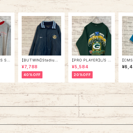
ジ アメリカ USA 古着
古着
/S Sw
【BUTWIN】Stadium
【PRO PLAYER】L/S S
【CMS
e in U
Jumper XL相当 80s
weat L相当 90s Mad
S Te
¥7,788
¥5,584
¥6,
トレーナ
“STATE MECHANIC
e in USA “PACKERS”
ade in U
L ホッ
AL” Made in USA ナ
NFL チームモノ スウェ
IGHT” 
40%OFF
20%OFF
 スポー
イロン スタジャン スタ
ット トレーナー USA製
製 ダ
SA 古
ジアムジャンパー USA
チームロゴ 1996 CHA
ル ビー
製 企業モノ 刺繍ロゴ リ
MPS 優勝記念 深緑 ア
ィンテ
ブライン アウター アメ
メリカ USA 古着
テッチ 
リカ USA 古着
トロ 