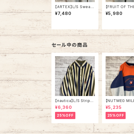
【ARTEX】L/S Sweat
【FRUIT OF TH
XL 70-80s Made in
OM】L/S Sweat
¥7,480
¥5,980
USA “CORTLAND ”
ner L 2000s “
カレッジ スウェット トレ
cky Derby” 
ーナー ニューヨーク州
ア スウェット ト
立大学 コートランド校
ケンタッキーダー
USA製 アメリカ USA
001 ジョッキー サラブ
古着
レッド アメリカ U
着
セール中の商品
【nautica】L/S Stripe
【NUTMEG MIL
Corduroy Shirt L 90
weat XL Made 
¥6,360
¥5,235
s ノーティカ ストライプ
A 90s “UNIVE
コーデュロイ シャツ ボ
OF TENNESSEE
25%OFF
25%OFF
タンダウン 長袖 ワンポ
tage ナツメグミ
イントロゴ 刺繍ロゴ 旧
レッジモノ カレ
タグ USA アメリカ 古着
テネシー大学 ス
トレーナー ヴィ