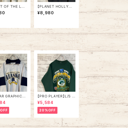
IT OF THE LO
【PLANET HOLLYWO
/S Sweat XL 9
OD】L/S Sweatshirt
80
¥8,980
ade in USA アー
XL 90s Made in US
スウェット トレーナ
A “San Diego” vinta
SA製 アートワーク
ge プラネットハリウッド
1993 アメリカ U
スウェット トレーナー
古着
企業モノ スーベニア お
土産モノサンディエゴ U
SA製 アメリカ USA 古
着
AR GRAPHICS】
【PRO PLAYER】L/S S
alfZip Sweat X
weat L相当 90s Mad
984
¥5,584
e in USA 90s
e in USA “PACKERS”
SKA” スーベニア
NFL チームモノ スウェ
OFF
20%OFF
ジップスウェット
ット トレーナー USA製
ナー アラスカ お
チームロゴ 1996 CHA
 vintage ヴィ
MPS 優勝記念 深緑 ア
ジ アメリカ USA
メリカ USA 古着