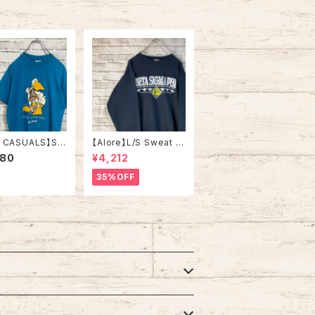
 CASUALS】S/
【Alore】L/S Sweat L
e L 80s-90s M
Made in USA 90s 社
480
¥4,212
SA “DUCK L
交クラブ プロモーショ
vintage USA
ン スウェット トレーナー
35%OFF
ックライト アニマ
USA製 vintage ヴィン
ル アルコール ヴ
テージ アメリカ USA
ージ シングルス
古着
アメリカ USA レ
古着