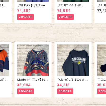
E LO
【GILDAN】L/S Swea
【FRUIT OF THE LO
【FRU
/Trai
t/Trainer L相当 “ NE
OM】L/S Sweat XL 9
OM】L
¥4,384
¥5,984
¥7,4
 Kentu
W SMYRNA BEACH”
0s Made in USA “NE
0s M
スーベニ
スーベニア スウェット ト
W YORK ” スーベニア
ト系 
20%OFF
20%OFF
レーナー
レーナー ニュー スミナ
スウェット トレーナー N
ー U
ビー 2
ー ビーチ フロリダ パー
Y ニューヨーク ビッグ
セリフ 
プル ラベンダー 紫アメ
アップル 刺繍 vintage
SA 
SA 古
リカ USA 古着
ヴィンテージ アメリカ
USA 古着
LS】S
Made in ITALY【Teq
【Alore】L/S Sweat L
【POL
in US
uila Boom】L/S Swe
Made in USA 90s 社
L/S H
¥5,984
¥4,212
¥5,
RSITY
at/Trainer XL 90s ハ
交クラブ プロモーショ
L Mad
” vin
ーフジップスウェット ト
ン スウェット トレーナー
“ALA
20%OFF
35%OFF
20%
ルズ カ
レーナー マルチカラー
USA製 vintage ヴィン
ハーフ
ッジロゴ
レーシング イタリア製
テージ アメリカ USA
トレー
ウェット
Euro ユーロ 古着
古着
土産モノ
ンテー
ンテー