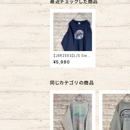
最近チェックした商品
【JERZEES】L/S Swea
tshirt XL 2000s “mil
¥5,980
ler Lite" 企業モノ スウ
ェット トレーナー ミラー
ライト ビール アルコー
ル 企業ロゴ アメリカ U
SA 古着
同じカテゴリの商品