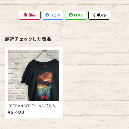
保存
シェア
LINE
ポスト
最近チェックした商品
【STRANGER THINGS】S/S T
ee M 海外ドラマ Tシャツ スト
¥5,480
レンジャーシングス NETFLIX
USA規格 アメリカ 古着