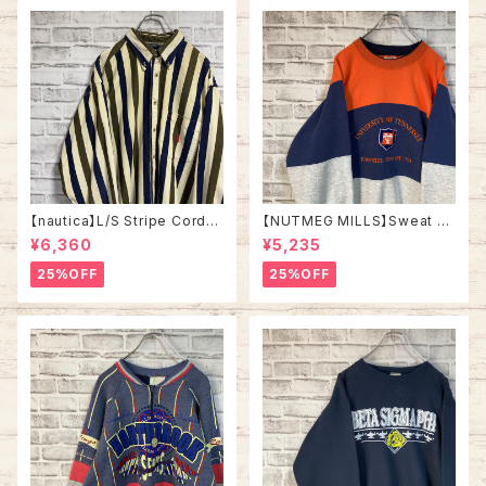
【nautica】L/S Stripe Cordur
【NUTMEG MILLS】Sweat XL
oy Shirt L 90s ノーティカ スト
Made in USA 90s “UNIVER
¥6,360
¥5,235
ライプ コーデュロイ シャツ ボタ
SITY OF TENNESSEE” vinta
ンダウン 長袖 ワンポイントロゴ
ge ナツメグミルズ カレッジモノ
25%OFF
25%OFF
刺繍ロゴ 旧タグ USA アメリカ
カレッジロゴ テネシー大学 スウ
古着
ェット トレーナー ヴィンテージ
アメリカ USA 古着