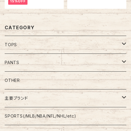
15%OFF
切替 刺繍ロゴ 胸ロゴ ワンポイ
ロゴ レストラン アメリカ USA
ントロゴ Swoosh アウター ア
古着
メリカ USA 古着
CATEGORY
TOPS
Tee
PANTS
S/L Tee
Polo Shirt
Jeans/Denim
OTHER
Shirt
Work Pants
主要ブランド
L/S
Sweatshirt
Shorts
adidas
SPORTS(/MLB/NBA/NFL/NHL/etc)