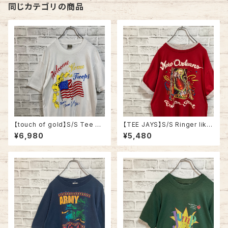
同じカテゴリの商品
【touch of gold】S/S Tee XL
【TEE JAYS】S/S Ringer like
90s Made in USA vintage
Tee XL 90s Made in USA
¥6,980
¥5,480
“Welcome home ” messag
“Bourbon Street”vintage リ
e Tee 米軍兵士帰還歓迎 Tシ
ンガーライク レイヤード Tシャ
ャツ USA製 湾岸戦争 メッセー
ツ ニューオーリンズ バーボンス
ジ 星条旗 シングルステッチ アメ
トリート JAZZ 楽器 アルコール
リカ USA 古着
ヴィンテージ シングルステッチ
アメリカ USA レトロ 古着