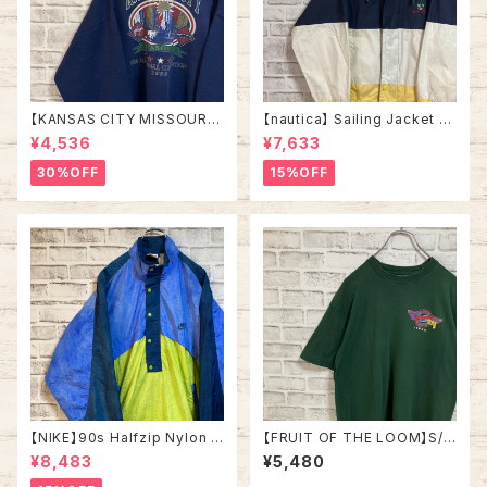
【KANSAS CITY MISSOURI】
【nautica】 Sailing Jacket L
L/S Sweat/Trainer XXL 90s
相当 90s “Old nautica”ノー
¥4,536
¥7,633
スウェット トレーナー 教育団体
ティカ 切替 セーリングジャケッ
カンザスシティ ミズーリ州 USA
ト 刺繍ロゴ 胸ロゴ 旧タグ アウ
30%OFF
15%OFF
規格 アメリカ USA 古着
ター アメリカ USA 古着
【NIKE】90s Halfzip Nylon J
【FRUIT OF THE LOOM】S/S
acket L相当 USA規格 ナイキ
Tee L 90s Made in USA “B
¥8,483
¥5,480
銀タグ 切替 ハーフジップ ナイ
oogie’s Diner” Vintage 両面
ロンジャケット スナップボタン
プリント Tシャツ 企業モノ 企業