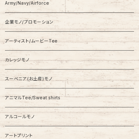
S/S
Hoodie
Champion
Army/Navy/Airforce
Fleece
Carhartt
企業モノ/プロモーション
Knit/Sweater
Columbia
アーティスト/ムービーTee
Jacket
NAUTICA
カレッジモノ
Nylon Jacket
NIKE
スーベニア(お土産)モノ
Stadium Jumper
RALPH LAUREN
アニマルTee/Sweat shirts
Down Jacket
TOMMY HILFIGER
アルコールモノ
Coat
Levi’s
アートプリント