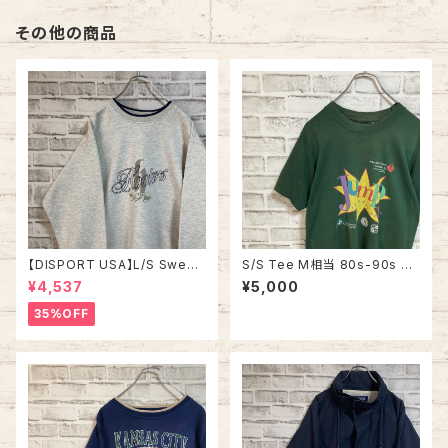
その他の商品
【DISPORT USA】L/S Sweat
S/S Tee M相当 80s-90s vi
L 00s “ Hooters ” プロモー
ntage バックプリント 両面プリ
¥4,537
¥5,000
ション スウェット トレーナー Y2
ント Tシャツ シングルステッチ
K 企業モノ 刺繍ロゴ リブライン
チャリティ イベント アメリカ US
35%OFF
アメリカ USA 古着
A レトロ 古着