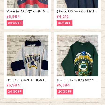
Made in ITALY【Tequila Bo
【Alore】L/S Sweat L Made i
om】L/S Sweat/Trainer XL 9
n USA 90s 社交クラブ プロモ
¥5,984
¥4,212
0s ハーフジップスウェット トレ
ーション スウェット トレーナー
ーナー マルチカラー レーシング
USA製 vintage ヴィンテージ
20%OFF
35%OFF
イタリア製 Euro ユーロ 古着
アメリカ USA 古着
【POLAR GRAPHICS】L/S Hal
【PRO PLAYER】L/S Sweat L
fZip Sweat XL Made in US
相当 90s Made in USA “PA
¥5,984
¥5,584
A 90s “ALASKA” スーベニア
CKERS” NFL チームモノ スウ
ハーフジップスウェット トレーナ
ェット トレーナー USA製 チーム
20%OFF
20%OFF
ー アラスカ お土産モノ vintag
ロゴ 1996 CHAMPS 優勝記念
e ヴィンテージ アメリカ USA
深緑 アメリカ USA 古着
古着