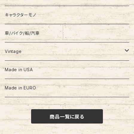
キャラクターモノ
車/バイク/船/汽車
Vintage
60s-70s
Made in USA
80s
Made in EURO
90s
商品一覧に戻る
00s