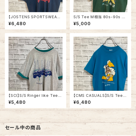
【JOSTENS SPORTSWEAR】
S/S Tee M相当 80s-90s vi
S/S Tee L 90s Made in US
ntage バックプリント 両面プリ
¥6,480
¥5,000
A “Ft.Campbell” vintage AR
ント Tシャツ シングルステッチ
MY Tee USA製 米陸軍 アーミ
チャリティ イベント アメリカ US
ー 陸軍基地 キャンベル 戦車 ヴ
A レトロ 古着
ィンテージ シングルステッチ ア
メリカ USA 古着
【SCI】S/S Ringer like Tee X
【CMS CASUALS】S/S Tee L
L 90s Made in USA vintage
80s-90s Made in USA “DU
¥5,480
¥6,480
リンガーライク レイヤード Tシ
CK LIGHT” vintage USA製
ャツ アート リゾート地 ヨット ス
ダックライト アニマル ビール ア
ーベニア シングルステッチ アメ
ルコール ヴィンテージ シングル
リカ USA レトロ 古着
ステッチ アメリカ USA レトロ
古着
セール中の商品