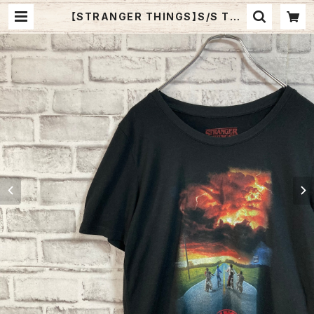
【STRANGER THINGS】S/S Tee
M 海外ドラマ Tシャツ ストレンジャ
ーシングス NETFLIX USA規格 アメ
リカ 古着 | Fuzzy Fuzzy