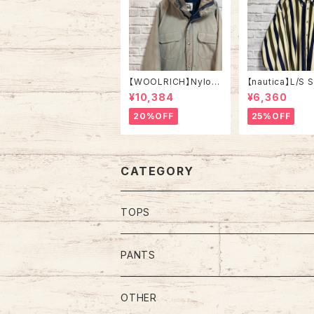
【WOOLRICH】Nylon
【nautica】L/S S
Hanting jacket L相当
Corduroy Shirt
¥10,384
¥6,360
Made in USA 70s vi
s ノーティカ ス
ntage ウールリッチ ナ
コーデュロイ シャ
20%OFF
25%OFF
イロン ハンティングジ
タンダウン 長袖
ャケット 米国製 ヴィン
イントロゴ 刺繍
テージ アメリカ USA
タグ USA アメリ
レトロ 古着
CATEGORY
TOPS
Tee
PANTS
S/L Tee
Polo Shirt
Jeans/Denim
OTHER