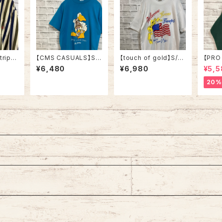
tripe
【CMS CASUALS】S/
【touch of gold】S/S
【PRO
 L 90
S Tee L 80s-90s M
Tee XL 90s Made in
weat
¥6,480
¥6,980
¥5,5
トライプ
ade in USA “DUCK L
USA vintage “Welco
e in 
ツ ボ
IGHT” vintage USA
me home ” messag
NFL
20%
 ワンポ
製 ダックライト アニマ
e Tee 米軍兵士帰還歓
ット 
ロゴ 旧
ル ビール アルコール ヴ
迎 Tシャツ USA製 湾
チームロ
カ 古着
ィンテージ シングルス
岸戦争 メッセージ 星条
MPS
テッチ アメリカ USA レ
旗 シングルステッチ ア
メリカ
トロ 古着
メリカ USA 古着