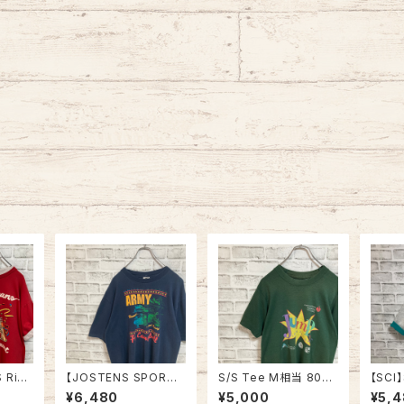
 Ring
【JOSTENS SPORTS
S/S Tee M相当 80s-
【SCI】
 90s
WEAR】S/S Tee L 90
90s vintage バックプ
e Te
¥6,480
¥5,000
¥5,