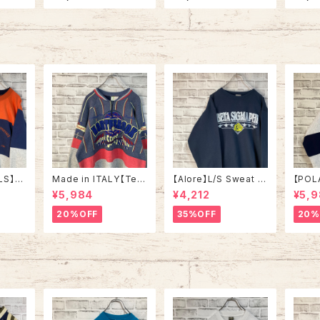
“Bourb
s Made in USA “Ft.C
リント 両面プリント Tシ
in US
tage リ
ampbell” vintage A
ャツ シングルステッチ
ガーラ
イヤー
RMY Tee USA製 米
チャリティ イベント アメ
Tシャ
ーオー
陸軍 アーミー 陸軍基地
リカ USA レトロ 古着
地 ヨッ
ストリー
キャンベル 戦車 ヴィン
ングル
アルコー
テージ シングルステッ
USA
シング
チ アメリカ USA 古着
カ US
LS】S
Made in ITALY【Teq
【Alore】L/S Sweat L
【POL
in US
uila Boom】L/S Swe
Made in USA 90s 社
L/S H
¥5,984
¥4,212
¥5,
RSITY
at/Trainer XL 90s ハ
交クラブ プロモーショ
L Mad
” vin
ーフジップスウェット ト
ン スウェット トレーナー
“ALA
20%OFF
35%OFF
20%
ルズ カ
レーナー マルチカラー
USA製 vintage ヴィン
ハーフ
ッジロゴ
レーシング イタリア製
テージ アメリカ USA
トレー
ウェット
Euro ユーロ 古着
古着
土産モノ
ンテー
ンテー
ジ アメリカ USA 古着
古着