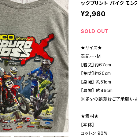
ックプリント バイク モン
¥2,980
SOLD OUT
★サイズ★
表記・・・M
【着丈】約67cm
【袖丈】約20cm
【身幅】 約51cm
【肩幅】 約46cm
※多少の誤差はご了承願いま
★素材★
【本体】
コットン 90%