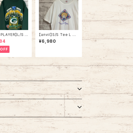
 PLAYER】L/S S
【anvil】S/S Tee L 90
 L相当 90s Mad
s Made in USA vinta
84
¥6,980
USA “PACKERS”
ge Souvenir Tee “Vi
 チームモノ スウェ
rginia Beach”スーベ
OFF
トレーナー USA製
ニアTシャツ お土産T
ゴ 1996 CHA
アートTシャツ 貝 シェ
 優勝記念 深緑 ア
ル バージニアビーチ シ
 USA 古着
ングルステッチ アメリカ
USA 古着