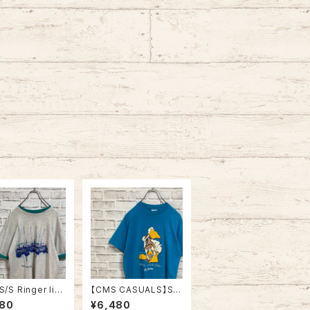
S/S Ringer lik
【CMS CASUALS】S/
e XL 90s Made
S Tee L 80s-90s M
480
¥6,480