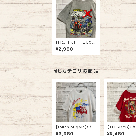
【FRUIT of THE LOO
M】S/S Tee M Endur
¥2,980
ocross バックプリント
バイク モンスターエナ
ジー アメリカ 古着
同じカテゴリの商品
【touch of gold】S/S
【TEE JAYS】S/S
Tee XL 90s Made in
er like Tee XL
¥6,980
¥5,480