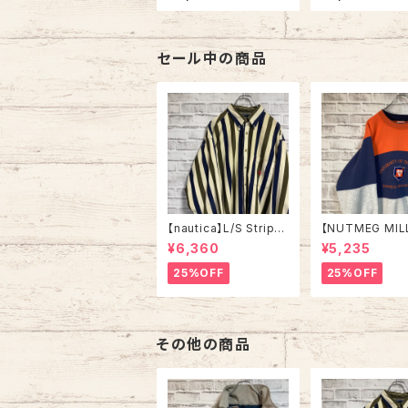
USA vintage “Welco
Made in USA 
me home ” messag
on Street”vin
e Tee 米軍兵士帰還歓
ンガーライク レ
迎 Tシャツ USA製 湾
ド Tシャツ ニュ
岸戦争 メッセージ 星条
リンズ バーボン
セール中の商品
旗 シングルステッチ ア
ト JAZZ 楽器 
メリカ USA 古着
ル ヴィンテージ 
ルステッチ アメリ
A レトロ 古着
【nautica】L/S Stripe
【NUTMEG MIL
Corduroy Shirt L 90
weat XL Made 
¥6,360
¥5,235
s ノーティカ ストライプ
A 90s “UNIVE
コーデュロイ シャツ ボ
OF TENNESSEE
25%OFF
25%OFF
タンダウン 長袖 ワンポ
tage ナツメグミ
イントロゴ 刺繍ロゴ 旧
レッジモノ カレ
タグ USA アメリカ 古着
テネシー大学 ス
トレーナー ヴィ
その他の商品