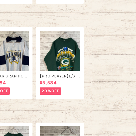
A vintage リン
ade in USA “DUCK L
イク レイヤード
IGHT” vintage USA
ツ アート リゾート
製 ダックライト アニマ
ト スーベニア シ
ル ビール アルコール ヴ
ステッチ アメリカ
ィンテージ シングルス
 レトロ 古着
テッチ アメリカ USA レ
トロ 古着
AR GRAPHICS】
【PRO PLAYER】L/S S
alfZip Sweat X
weat L相当 90s Mad
984
¥5,584
e in USA 90s
e in USA “PACKERS”
SKA” スーベニア
NFL チームモノ スウェ
OFF
20%OFF
ジップスウェット
ット トレーナー USA製
ナー アラスカ お
チームロゴ 1996 CHA
 vintage ヴィ
MPS 優勝記念 深緑 ア
ジ アメリカ USA
メリカ USA 古着