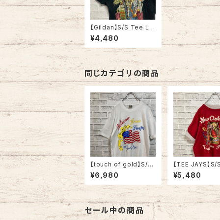
【Gildan】S/S Tee L
バックプリント Tシャツ
¥4,480
お酒 タバコ 両面プリン
ト USA規格 アメリカ 古
着
同じカテゴリの商品
【touch of gold】S/S
【TEE JAYS】S/S
Tee XL 90s Made in
er like Tee XL
¥6,980
¥5,480
USA vintage “Welco
Made in USA 
me home ” messag
on Street”vin
e Tee 米軍兵士帰還歓
ンガーライク レ
迎 Tシャツ USA製 湾
ド Tシャツ ニュ
岸戦争 メッセージ 星条
リンズ バーボン
セール中の商品
旗 シングルステッチ ア
ト JAZZ 楽器 