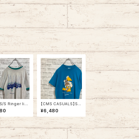
S/S Ringer lik
【CMS CASUALS】S/
e XL 90s Made
S Tee L 80s-90s M
480
¥6,480
A vintage リン
ade in USA “DUCK L
イク レイヤード
IGHT” vintage USA
ツ アート リゾート
製 ダックライト アニマ
ト スーベニア シ
ル ビール アルコール ヴ
ステッチ アメリカ
ィンテージ シングルス
 レトロ 古着
テッチ アメリカ USA レ