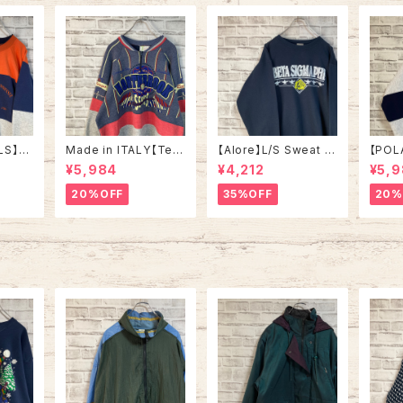
シング
チ アメリカ USA 古着
カ US
LS】S
Made in ITALY【Teq
【Alore】L/S Sweat L
【POL
in US
uila Boom】L/S Swe
Made in USA 90s 社
L/S H
¥5,984
¥4,212
¥5,
RSITY
at/Trainer XL 90s ハ
交クラブ プロモーショ
L Mad
” vin
ーフジップスウェット ト
ン スウェット トレーナー
“ALA
20%OFF
35%OFF
20%
ルズ カ
レーナー マルチカラー
USA製 vintage ヴィン
ハーフ
ッジロゴ
レーシング イタリア製
テージ アメリカ USA
トレー
ウェット
Euro ユーロ 古着
古着
土産モノ
ンテー
ンテー
ジ アメリカ USA 古着
古着