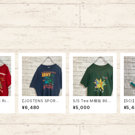
 Ring
【JOSTENS SPORTS
S/S Tee M相当 80s-
【SCI】
 90s
WEAR】S/S Tee L 90
90s vintage バックプ
e Te
¥6,480
¥5,000
¥5,
“Bourb
s Made in USA “Ft.C
リント 両面プリント Tシ
in US
tage リ
ampbell” vintage A
ャツ シングルステッチ
ガーラ
イヤー
RMY Tee USA製 米
チャリティ イベント アメ
Tシャ
ーオー
陸軍 アーミー 陸軍基地
リカ USA レトロ 古着
地 ヨッ
ストリー
キャンベル 戦車 ヴィン
ングル
アルコー
テージ シングルステッ
USA