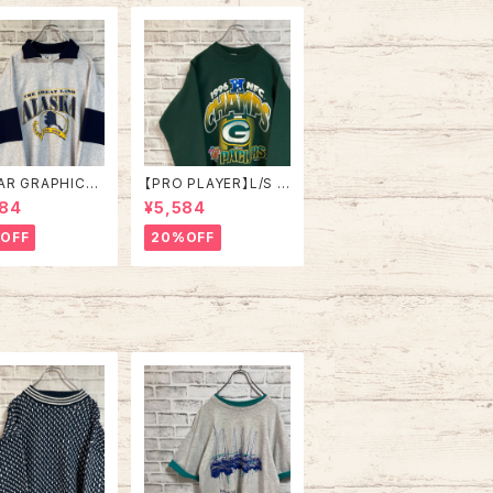
トロ 古着
AR GRAPHICS】
【PRO PLAYER】L/S S
alfZip Sweat X
weat L相当 90s Mad
984
¥5,584
e in USA 90s
e in USA “PACKERS”
SKA” スーベニア
NFL チームモノ スウェ
OFF
20%OFF
ジップスウェット
ット トレーナー USA製
ナー アラスカ お
チームロゴ 1996 CHA
 vintage ヴィ
MPS 優勝記念 深緑 ア
ジ アメリカ USA
メリカ USA 古着