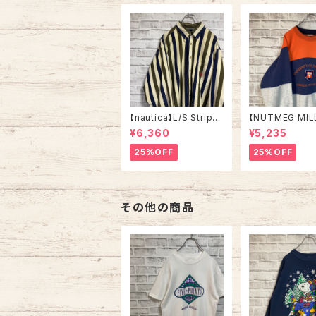
メリカ USA 古着
ル ヴィンテージ 
ルステッチ アメリ
A レトロ 古着
【nautica】L/S Stripe
【NUTMEG MIL
Corduroy Shirt L 90
weat XL Made 
¥6,360
¥5,235
s ノーティカ ストライプ
A 90s “UNIVE
コーデュロイ シャツ ボ
OF TENNESSEE
25%OFF
25%OFF
タンダウン 長袖 ワンポ
tage ナツメグミ
イントロゴ 刺繍ロゴ 旧
レッジモノ カレ
タグ USA アメリカ 古着
テネシー大学 ス
トレーナー ヴィ
その他の商品