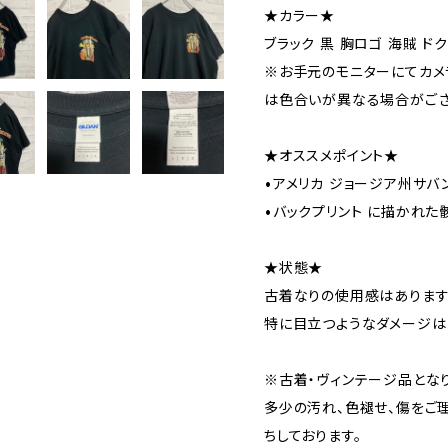
★カラー★
ブラック 黒 胸ロゴ 海賊 ドク
※お手元のモニターにてカメ
は色合いが異なる場合がござ
★オススメポイント★
•アメリカ ジョージア州サバ
•バックプリント に描かれた
★状態★
古着なりの使用感はあります
特に目立つようなダメージは
※古着・ヴィンテージ品とな
多少の汚れ、色褪せ、傷をご
ちしております。