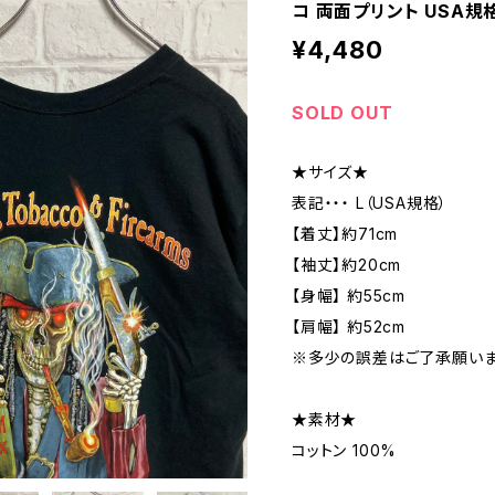
コ 両面プリント USA規
¥4,480
SOLD OUT
★サイズ★
表記・・・ L（USA規格）
【着丈】約71cm
【袖丈】約20cm
【身幅】 約55cm
【肩幅】 約52cm
※多少の誤差はご了承願いま
★素材★
コットン 100%