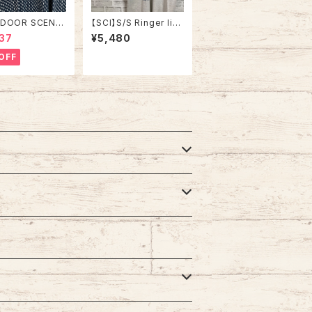
DOOR SCENE】
【SCI】S/S Ringer lik
n Knit L相当 ”B
e Tee XL 90s Made
37
¥5,480
s Eye” デザインニ
in USA vintage リン
総柄ニット デザイン
ガーライク レイヤード
OFF
 セーター バーズ
Tシャツ アート リゾート
リブライン アメリ
地 ヨット スーベニア シ
A 古着
ングルステッチ アメリカ
USA レトロ 古着