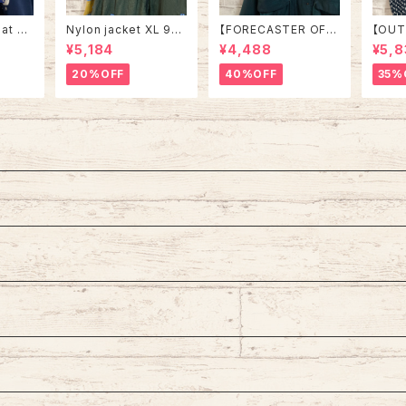
at L
Nylon jacket XL 90s
【FORECASTER OF B
【OUT
SA “
vintage ナイロンジャ
OSTON】Nylon jack
Desig
¥5,184
¥4,488
¥5,8
ヌーピー
ケット マルチカラー 切
et L相当 90s vintag
ird’
ャラク
替 ウインドブレーカー
e ナイロンジャケット コ
ット 
20%OFF
40%OFF
35%
トレーナ
レトロ 古着
ート 中綿 フード取外し
ニット
ィンテー
可能 グリーン 切替 ウ
アイ 
 古着
インドブレーカー アメリ
カ US
カ USA レトロ 古着