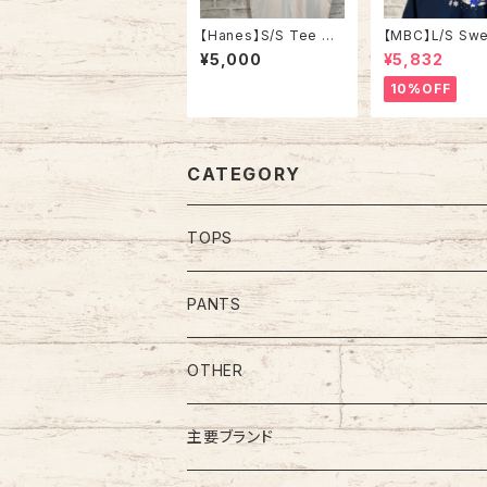
【Hanes】S/S Tee M
【MBC】L/S Swe
80s-90s Made in U
90s Made in U
¥5,000
¥5,832
SA Vintage Tシャツ
SNOOPY” ス
企業モノ 企業ロゴ 両面
ウッドストック キ
10%OFF
プリント バックプリント
ター スウェット 
レストラン アメリカ US
ー vintage ヴ
A レトロ 古着
ジ アメリカ USA
CATEGORY
TOPS
Tee
PANTS
S/L Tee
Polo Shirt
Jeans/Denim
OTHER
Shirt
Work Pants
主要ブランド