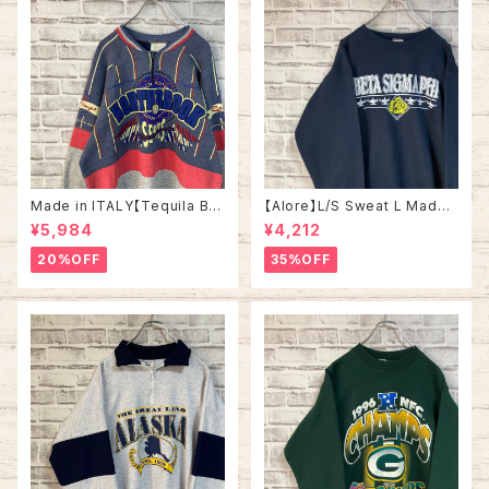
Made in ITALY【Tequila Bo
【Alore】L/S Sweat L Made i
om】L/S Sweat/Trainer XL 9
n USA 90s 社交クラブ プロモ
¥5,984
¥4,212
0s ハーフジップスウェット トレ
ーション スウェット トレーナー
ーナー マルチカラー レーシング
USA製 vintage ヴィンテージ
20%OFF
35%OFF
イタリア製 Euro ユーロ 古着
アメリカ USA 古着