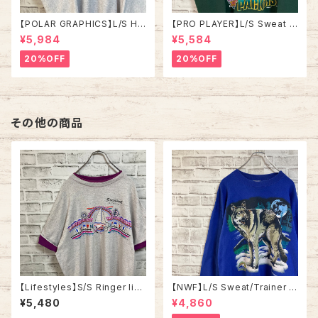
【POLAR GRAPHICS】L/S Hal
【PRO PLAYER】L/S Sweat L
fZip Sweat XL Made in US
相当 90s Made in USA “PA
¥5,984
¥5,584
A 90s “ALASKA” スーベニア
CKERS” NFL チームモノ スウ
ハーフジップスウェット トレーナ
ェット トレーナー USA製 チーム
20%OFF
20%OFF
ー アラスカ お土産モノ vintag
ロゴ 1996 CHAMPS 優勝記念
e ヴィンテージ アメリカ USA
深緑 アメリカ USA 古着
古着
その他の商品
【Lifestyles】S/S Ringer like
【NWF】L/S Sweat/Trainer L
Tee XL 90s Made in USA v
90s Made in USA スウェット
¥5,480
¥4,860
intage リンガーライク レイヤ
トレーナー 企業モノ ウルフ フル