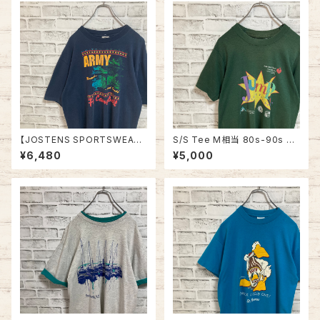
ジ 星条旗 シングルステッチ アメ
トリート JAZZ 楽器 アルコール
リカ USA 古着
ヴィンテージ シングルステッチ
アメリカ USA レトロ 古着
【JOSTENS SPORTSWEAR】
S/S Tee M相当 80s-90s vi
S/S Tee L 90s Made in US
ntage バックプリント 両面プリ
¥6,480
¥5,000
A “Ft.Campbell” vintage AR
ント Tシャツ シングルステッチ
MY Tee USA製 米陸軍 アーミ
チャリティ イベント アメリカ US
ー 陸軍基地 キャンベル 戦車 ヴ
A レトロ 古着
ィンテージ シングルステッチ ア
メリカ USA 古着