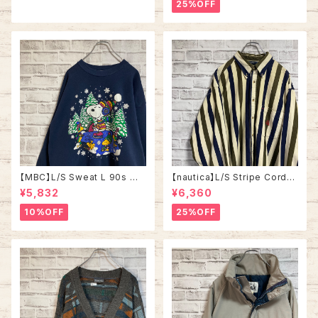
ード Tシャツ リゾート地 スーベ
ムーン オオカミ 満月 USA製 ア
25%OFF
ニア ツートン ヴィンテージ シン
メリカ USA 古着
グルステッチ アメリカ USA レト
ロ 古着
【MBC】L/S Sweat L 90s Ma
【nautica】L/S Stripe Cordur
de in USA “ SNOOPY” スヌ
oy Shirt L 90s ノーティカ スト
¥5,832
¥6,360
ーピー ウッドストック キャラクタ
ライプ コーデュロイ シャツ ボタ
ー スウェット トレーナー vintag
ンダウン 長袖 ワンポイントロゴ
10%OFF
25%OFF
e ヴィンテージ アメリカ USA
刺繍ロゴ 旧タグ USA アメリカ
古着
古着