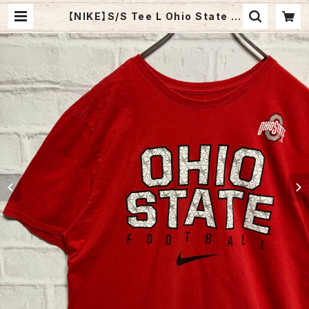
【NIKE】S/S Tee L Ohio State ビ
ッグプリント オハイオ カレッジTシャ
ツ カレッジロゴ センターロゴ フット
ボール Tシャツ アメリカ 古着 | Fuz
zy Fuzzy