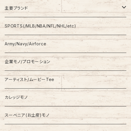
Shirt
Work Pants
主要ブランド
L/S
Sweatshirt
Shorts
adidas
SPORTS(/MLB/NBA/NFL/NHL/etc)
S/S
Hoodie
Champion
Army/Navy/Airforce
Fleece
Carhartt
企業モノ/プロモーション
Knit/Sweater
Columbia
アーティスト/ムービーTee
Jacket
NAUTICA
カレッジモノ
Nylon Jacket
NIKE
スーベニア(お土産)モノ
Stadium Jumper