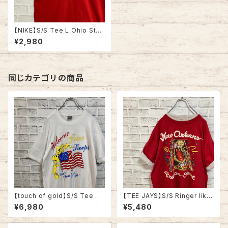
【NIKE】S/S Tee L Ohio Stat
e ビッグプリント オハイオ カレ
¥2,980
ッジTシャツ カレッジロゴ セン
ターロゴ フットボール Tシャツ
アメリカ 古着
同じカテゴリの商品
【touch of gold】S/S Tee XL
【TEE JAYS】S/S Ringer like
90s Made in USA vintage
Tee XL 90s Made in USA
¥6,980
¥5,480
“Welcome home ” messag
“Bourbon Street”vintage リ
e Tee 米軍兵士帰還歓迎 Tシ
ンガーライク レイヤード Tシャ
ャツ USA製 湾岸戦争 メッセー
ツ ニューオーリンズ バーボンス