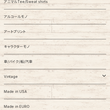
RALPH LAUREN
アニマルTee/Sweat shirts
Down Jacket
TOMMY HILFIGER
アルコールモノ
Coat
Levi’s
アートプリント
キャラクターモノ
車/バイク/船/汽車
Vintage
60s-70s
Made in USA
80s
Made in EURO