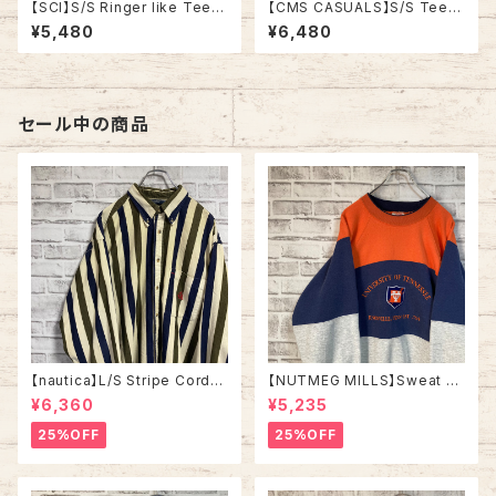
【SCI】S/S Ringer like Tee X
【CMS CASUALS】S/S Tee L
L 90s Made in USA vintage
80s-90s Made in USA “DU
¥5,480
¥6,480
リンガーライク レイヤード Tシ
CK LIGHT” vintage USA製
ャツ アート リゾート地 ヨット ス
ダックライト アニマル ビール ア
ーベニア シングルステッチ アメ
ルコール ヴィンテージ シングル
リカ USA レトロ 古着
ステッチ アメリカ USA レトロ
古着
セール中の商品
【nautica】L/S Stripe Cordur
【NUTMEG MILLS】Sweat XL
oy Shirt L 90s ノーティカ スト
Made in USA 90s “UNIVER
¥6,360
¥5,235
ライプ コーデュロイ シャツ ボタ
SITY OF TENNESSEE” vinta
ンダウン 長袖 ワンポイントロゴ
ge ナツメグミルズ カレッジモノ
25%OFF
25%OFF
刺繍ロゴ 旧タグ USA アメリカ
カレッジロゴ テネシー大学 スウ
古着
ェット トレーナー ヴィンテージ
アメリカ USA 古着