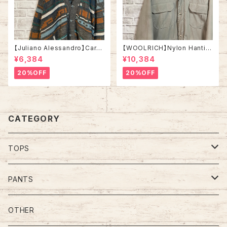
【Juliano Alessandro】Cardi
【WOOLRICH】Nylon Hantin
gan L Made in ITALY “EUR
g jacket L相当 Made in US
¥6,384
¥10,384
O LINE” カーディガン 総柄 ウ
A 70s vintage ウールリッチ
ール混合 イタリア製 ユーロライ
ナイロン ハンティングジャケット
20%OFF
20%OFF
ン ヨーロッパ 古着
米国製 ヴィンテージ アメリカ U
SA レトロ 古着
CATEGORY
TOPS
Tee
PANTS
S/L Tee
Polo Shirt
Jeans/Denim
OTHER