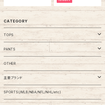
ニア ツートン ヴィンテージ シン
ター アメリカ USA 古着
グルステッチ アメリカ USA レト
ロ 古着
CATEGORY
TOPS
Tee
PANTS
S/L Tee
Polo Shirt
Jeans/Denim
OTHER
Shirt
Work Pants
主要ブランド
L/S
Sweatshirt
Shorts
adidas
SPORTS(/MLB/NBA/NFL/NHL/etc)
S/S