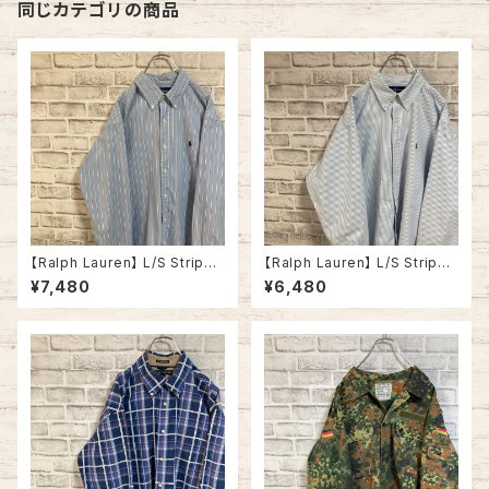
古着
同じカテゴリの商品
【Ralph Lauren】 L/S Stripe
【Ralph Lauren】 L/S Stripe
BD Shirt L 90s vintage blu
BD Shirt L 90s vintage ラル
¥7,480
¥6,480
e ラルフローレン ストライプ BD
フローレン ストライプ BDシャツ
シャツ ボタンダウン 長袖 ポニ
ボタンダウン 長袖 ポニーロゴ
ーロゴ 刺繍ロゴ 胸ロゴ アメリ
刺繍ロゴ 胸ロゴ アメリカ USA
カ USA 古着
古着