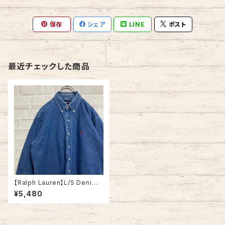
保存
シェア
LINE
ポスト
最近チェックした商品
【Ralph Lauren】L/S Denim
Shirt M USA規格 L-XL相当 9
¥5,480
0s ポニーロゴ 赤ポニー 刺繍
ロゴ 胸ロゴ デニムシャツ BDシ
ャツ ゆるだぼ ビッグシルエット
オーバーサイズ USA アメリカ