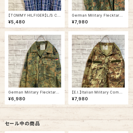
【TOMMY HILFIGER】L/S Ch
German Military Flecktarn
eck BD Shirt L トミーヒルフィ
Camo ShirtJacket L/S L相
¥5,480
¥7,980
ガー ストライプ BDシャツ ボタ
当 90s ドイツ軍 シャツジャケッ
ンダウン 長袖 USA アメリカ 古
ト フレクターカモ フレックカモ
着
フレックターンカモ カモ柄 迷彩
国旗 ドイツ ユーロミリタリー
ユーロ 古着
German Military Flecktarn
【E.I.】Italian Military Comba
Camo ShirtJacket L/S L相
t Jacket L/S XL相当 VEGET
¥6,980
¥7,980
当 ドイツ軍 シャツジャケット フ
ATO CAMO イタリア軍 コンバ
レクターカモ フレックカモ フレ
ットジャケット ベジタートカモ カ
ックターンカモ カモ柄 迷彩 国
モ柄 迷彩 リップストップ生地 イ
旗 ドイツ ユーロミリタリー ユ
タリア ユーロミリタリー ユーロ
ーロ 古着
古着
セール中の商品