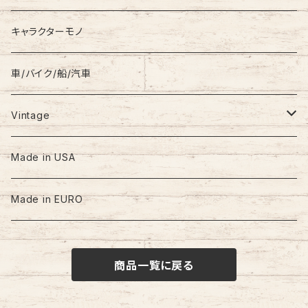
キャラクターモノ
車/バイク/船/汽車
Vintage
60s-70s
Made in USA
80s
Made in EURO
90s
商品一覧に戻る
00s