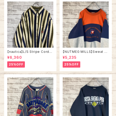
【nautica】L/S Stripe Cordur
【NUTMEG MILLS】Sweat XL
oy Shirt L 90s ノーティカ スト
Made in USA 90s “UNIVER
¥6,360
¥5,235
ライプ コーデュロイ シャツ ボタ
SITY OF TENNESSEE” vinta
ンダウン 長袖 ワンポイントロゴ
ge ナツメグミルズ カレッジモノ
25%OFF
25%OFF
刺繍ロゴ 旧タグ USA アメリカ
カレッジロゴ テネシー大学 スウ
古着
ェット トレーナー ヴィンテージ
アメリカ USA 古着