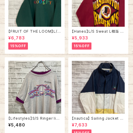
【FRUIT OF THE LOOM】L/S
【Hanes】L/S Sweat L相当 9
Parody Sweat XL 90s Mad
0s “ WASHINGTON REDSKI
¥6,783
¥5,933
e in USA 企業ロゴ パロディ キ
NS” NFL チームモノ スウェット
ャラクター スウェット トレーナー
トレーナー チームロゴ ワシント
15%OFF
15%OFF
USA製 刺繍ロゴ vintage ヴィ
ン レッドスキンズ ボルドー ワイ
ンテージ アメリカ USA 古着
ンレッド アメリカ USA 古着
【Lifestyles】S/S Ringer like
【nautica】 Sailing Jacket L
Tee XL 90s Made in USA v
相当 90s “Old nautica”ノー
¥5,480
¥7,633
intage リンガーライク レイヤ
ティカ 切替 セーリングジャケッ
ード Tシャツ リゾート地 スーベ
ト 刺繍ロゴ 胸ロゴ 旧タグ アウ
15%OFF