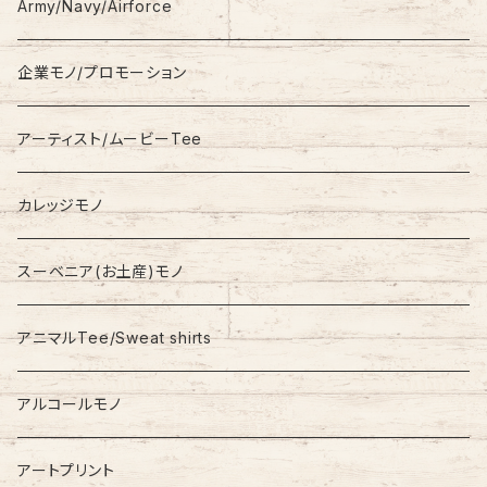
Hoodie
Champion
Army/Navy/Airforce
Fleece
Carhartt
企業モノ/プロモーション
Knit/Sweater
Columbia
アーティスト/ムービーTee
Jacket
NAUTICA
カレッジモノ
Nylon Jacket
NIKE
スーベニア(お土産)モノ
Stadium Jumper
RALPH LAUREN
アニマルTee/Sweat shirts
Down Jacket
TOMMY HILFIGER
アルコールモノ
Coat
Levi’s
アートプリント