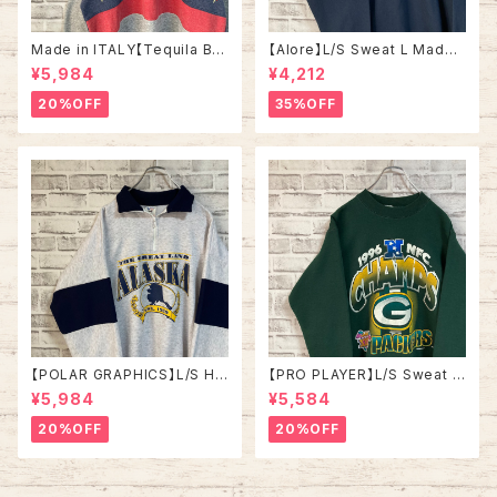
Made in ITALY【Tequila Bo
【Alore】L/S Sweat L Made i
om】L/S Sweat/Trainer XL 9
n USA 90s 社交クラブ プロモ
¥5,984
¥4,212
0s ハーフジップスウェット トレ
ーション スウェット トレーナー
ーナー マルチカラー レーシング
USA製 vintage ヴィンテージ
20%OFF
35%OFF
イタリア製 Euro ユーロ 古着
アメリカ USA 古着
【POLAR GRAPHICS】L/S Hal
【PRO PLAYER】L/S Sweat L
fZip Sweat XL Made in US
相当 90s Made in USA “PA
¥5,984
¥5,584
A 90s “ALASKA” スーベニア
CKERS” NFL チームモノ スウ
ハーフジップスウェット トレーナ
ェット トレーナー USA製 チーム
20%OFF
20%OFF
ー アラスカ お土産モノ vintag
ロゴ 1996 CHAMPS 優勝記念
e ヴィンテージ アメリカ USA
深緑 アメリカ USA 古着
古着