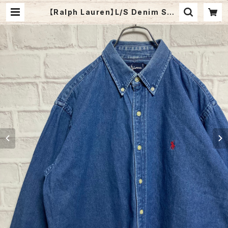
【Ralph Lauren】L/S Denim Shir
t M USA規格 L-XL相当 90s ポニ
ーロゴ 赤ポニー 刺繍ロゴ 胸ロゴ デ
ニムシャツ BDシャツ ゆるだぼ ビッグ
シルエット オーバーサイズ USA アメ
リカ 古着 | Fuzzy Fuzzy