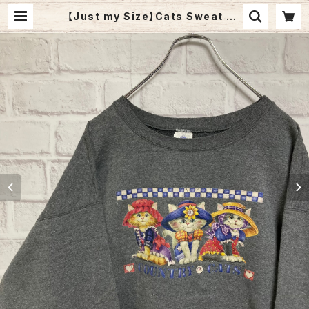
【Just my Size】Cats Sweat XL
相当 USA規格 スウェット トレーナー
ネコ アニマル ビッグシルエット オー
バーサイズ 太アーム アメリカ 古着 |
Fuzzy Fuzzy