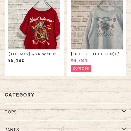
【TEE JAYS】S/S Ringer like
【FRUIT OF THE LOOM】L/S
Tee XL 90s Made in USA
Sweat/Trainer L 90s Made
¥5,480
¥4,784
“Bourbon Street”vintage リ
in USA アート系 スウェット トレ
ンガーライク レイヤード Tシャ
ーナー ファーム 農場 USA製 ア
20%OFF
ツ ニューオーリンズ バーボンス
ートプリント アメリカ USA 古着
トリート JAZZ 楽器 アルコール
ヴィンテージ シングルステッチ
アメリカ USA レトロ 古着
CATEGORY
TOPS
Tee
PANTS