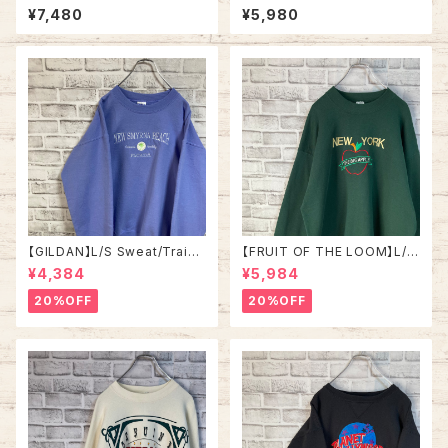
80s Made in USA “CORTL
Sweat/Trainer L 2000s “ K
¥7,480
¥5,980
AND ” カレッジ スウェット トレ
entucky Derby” スーベニア
ーナー ニューヨーク州立大学
スウェット トレーナー ケンタッキ
コートランド校 USA製 アメリカ
ーダービー 2001 ジョッキー サ
USA 古着
ラブレッド アメリカ USA 古着
【GILDAN】L/S Sweat/Traine
【FRUIT OF THE LOOM】L/S
r L相当 “ NEW SMYRNA BEA
Sweat XL 90s Made in US
¥4,384
¥5,984
CH” スーベニア スウェット トレ
A “NEW YORK ” スーベニア
ーナー ニュー スミナー ビーチ
スウェット トレーナー NY ニュ
20%OFF
20%OFF
フロリダ パープル ラベンダー
ーヨーク ビッグアップル 刺繍 vi
紫アメリカ USA 古着
ntage ヴィンテージ アメリカ U
SA 古着