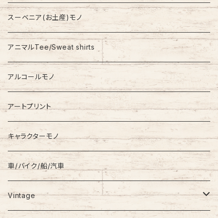
Nylon Jacket
NIKE
スーベニア(お土産)モノ
Stadium Jumper
RALPH LAUREN
アニマルTee/Sweat shirts
Down Jacket
TOMMY HILFIGER
アルコールモノ
Coat
Levi’s
アートプリント
キャラクターモノ
車/バイク/船/汽車
Vintage