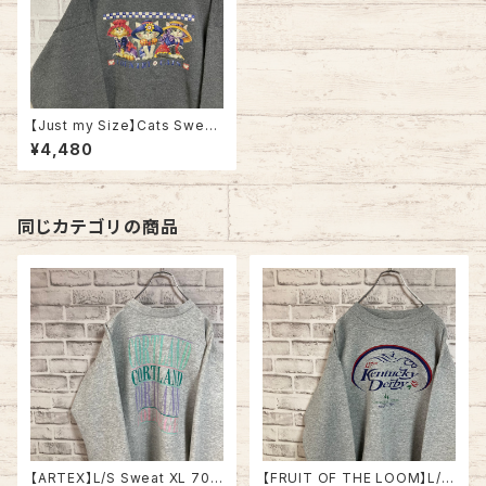
【Just my Size】Cats Sweat
XL相当 USA規格 スウェット ト
¥4,480
レーナー ネコ アニマル ビッグシ
ルエット オーバーサイズ 太アー
ム アメリカ 古着
同じカテゴリの商品
【ARTEX】L/S Sweat XL 70-
【FRUIT OF THE LOOM】L/S