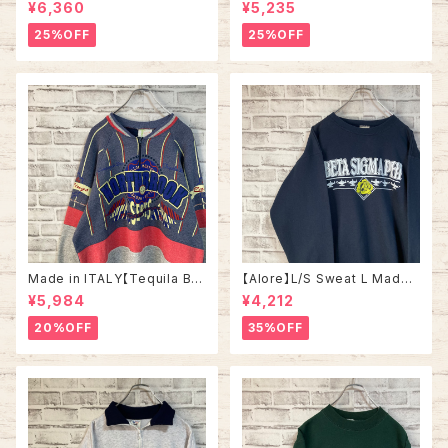
oy Shirt L 90s ノーティカ スト
Made in USA 90s “UNIVER
¥6,360
¥5,235
ライプ コーデュロイ シャツ ボタ
SITY OF TENNESSEE” vinta
ンダウン 長袖 ワンポイントロゴ
ge ナツメグミルズ カレッジモノ
25%OFF
25%OFF
刺繍ロゴ 旧タグ USA アメリカ
カレッジロゴ テネシー大学 スウ
古着
ェット トレーナー ヴィンテージ
アメリカ USA 古着
Made in ITALY【Tequila Bo
【Alore】L/S Sweat L Made i
om】L/S Sweat/Trainer XL 9
n USA 90s 社交クラブ プロモ
¥5,984
¥4,212
0s ハーフジップスウェット トレ
ーション スウェット トレーナー
ーナー マルチカラー レーシング
USA製 vintage ヴィンテージ
20%OFF
35%OFF
イタリア製 Euro ユーロ 古着
アメリカ USA 古着