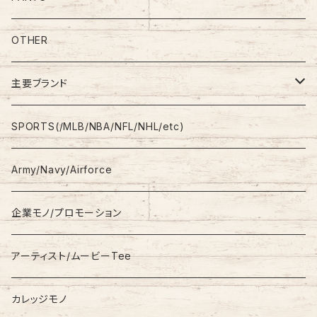
S/L Tee
Polo Shirt
Jeans/Denim
OTHER
Shirt
Work Pants
主要ブランド
L/S
Sweatshirt
Shorts
adidas
SPORTS(/MLB/NBA/NFL/NHL/etc)
S/S
Hoodie
Champion
Army/Navy/Airforce
Fleece
Carhartt
企業モノ/プロモーション
Knit/Sweater
Columbia
アーティスト/ムービーTee
Jacket
NAUTICA
カレッジモノ