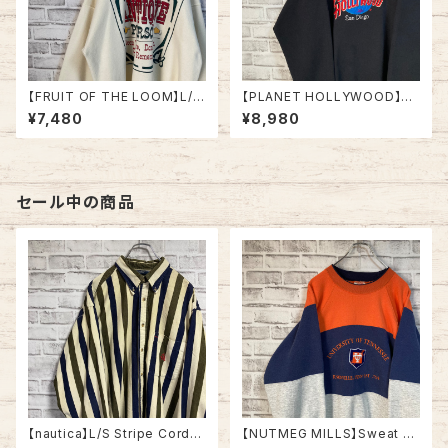
【FRUIT OF THE LOOM】L/S
【PLANET HOLLYWOOD】L/
Sweat XL 90s Made in US
S Sweatshirt XL 90s Made
¥7,480
¥8,980
A アート系 スウェット トレーナ
in USA “San Diego” vintag
ー USA製 アートワーク セリフ
e プラネットハリウッド スウェッ
1993 アメリカ USA 古着
ト トレーナー 企業モノ スーベニ
ア お土産モノサンディエゴ USA
製 アメリカ USA 古着
セール中の商品
【nautica】L/S Stripe Cordur
【NUTMEG MILLS】Sweat XL