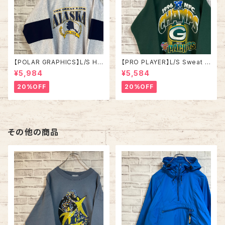
【POLAR GRAPHICS】L/S Hal
【PRO PLAYER】L/S Sweat L
fZip Sweat XL Made in US
相当 90s Made in USA “PA
¥5,984
¥5,584
A 90s “ALASKA” スーベニア
CKERS” NFL チームモノ スウ
ハーフジップスウェット トレーナ
ェット トレーナー USA製 チーム
20%OFF
20%OFF
ー アラスカ お土産モノ vintag
ロゴ 1996 CHAMPS 優勝記念
e ヴィンテージ アメリカ USA
深緑 アメリカ USA 古着
古着
その他の商品