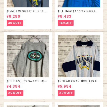
【Lee】L/S Sweat XL 90s M
【L.L.Bean】Anorak Parka L
ade in USA 企業モノ アート系
相当 80s vintage エルエルビ
¥6,286
¥8,483
スウェット トレーナー USA製 ア
ーン アノラックパーカー ナイロ
ートプリント 肉厚 アメリカ USA
ンジャケット マウンテンパーカ
30%OFF
15%OFF
古着
ー マウパ 刺繍ロゴ ワンポイン
トロゴ ブルー 美品 アメリカ US
A 古着
【GILDAN】L/S Sweat L ギル
【POLAR GRAPHICS】L/S Hal
ダン 企業モノ スウェット トレー
fZip Sweat XL Made in US
¥4,384
¥5,984
ナー 企業ロゴ 飲料メーカー ア
A 90s “ALASKA” スーベニア
メリカ USA 古着
ハーフジップスウェット トレーナ
20%OFF
20%OFF
ー アラスカ お土産モノ vintag
e ヴィンテージ アメリカ USA
古着