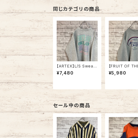
プリント ビッグシルエッ
ト オーバーサイズ 太ア
同じカテゴリの商品
ーム アメリカ 古着
【ARTEX】L/S Sweat
【FRUIT OF TH
XL 70-80s Made in
OM】L/S Sweat
¥7,480
¥5,980
USA “CORTLAND ”
ner L 2000s “
カレッジ スウェット トレ
cky Derby” 
ーナー ニューヨーク州
ア スウェット ト
立大学 コートランド校
ケンタッキーダー
USA製 アメリカ USA
001 ジョッキー サラブ
古着
レッド アメリカ U
着
セール中の商品