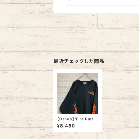
最近チェックした商品
【Hanes】”Fire Patter
n” Sweat XL スウェッ
¥8,480
ト トレーナー ファイヤ
ーパターン スリーブプ
リント 胸プリント バック