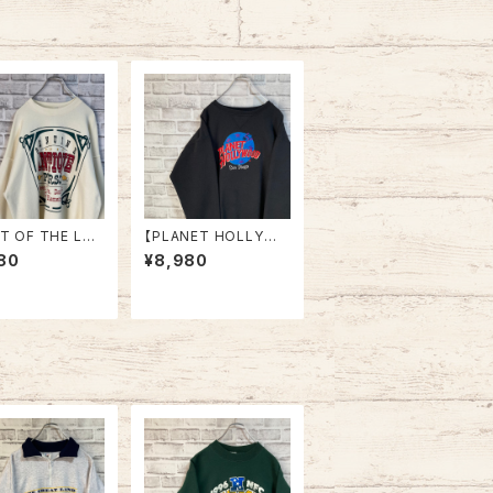
IT OF THE LO
【PLANET HOLLYWO
/S Sweat XL 9
OD】L/S Sweatshirt
80
¥8,980
ade in USA アー
XL 90s Made in US
スウェット トレーナ
A “San Diego” vinta
SA製 アートワーク
ge プラネットハリウッド
1993 アメリカ U
スウェット トレーナー
古着
企業モノ スーベニア お
土産モノサンディエゴ U
SA製 アメリカ USA 古
着