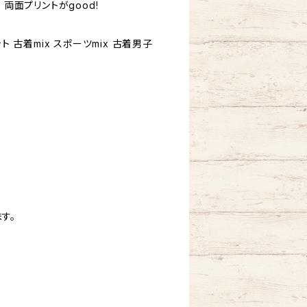
 両面プリントがgood!
ト 古着mix スポーツmix 古着男子
す。