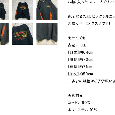
•袖に入った スリーブプリント
90s ゆるだぼ ビックシルエッ
古着女子 にオススメです！
★サイズ★
表記・・・XL
【身丈】約64cm
【身幅】約70cm
【肩幅】約71cm
【袖丈】約50cm
※多少の誤差はご了承願いま
★素材★
コットン 90%
ポリエステル 10%