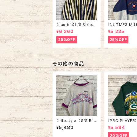
【nautica】L/S Stripe
【NUTMEG MIL
Corduroy Shirt L 90
weat XL Made 
¥6,360
¥5,235
s ノーティカ ストライプ
A 90s “UNIVE
コーデュロイ シャツ ボ
OF TENNESSEE
25%OFF
25%OFF
タンダウン 長袖 ワンポ
tage ナツメグミ
イントロゴ 刺繍ロゴ 旧
レッジモノ カレ
タグ USA アメリカ 古着
テネシー大学 ス
トレーナー ヴィ
その他の商品
【Lifestyles】S/S Rin
【PRO PLAYER】
ger like Tee XL 90s
weat L相当 90
¥5,480
¥5,584
Made in USA vintag
e in USA “PAC
e リンガーライク レイ
NFL チームモノ
20%OFF