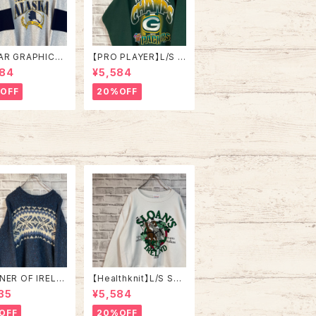
AR GRAPHICS】
【PRO PLAYER】L/S S
alfZip Sweat X
weat L相当 90s Mad
984
¥5,584
e in USA 90s
e in USA “PACKERS”
SKA” スーベニア
NFL チームモノ スウェ
OFF
20%OFF
ジップスウェット
ット トレーナー USA製
ナー アラスカ お
チームロゴ 1996 CHA
 vintage ヴィ
MPS 優勝記念 深緑 ア
ジ アメリカ USA
メリカ USA 古着
NER OF IRELA
【Healthknit】L/S Sw
and Knit L相当
eat L相当 80s Made
35
¥5,584
in IRELAND “E
in USA アイルランド ス
E” デザインニ
ーベニア ホース 馬 ス
OFF
20%OFF