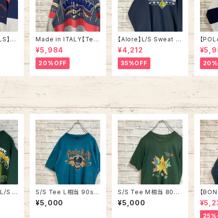
LS】S
Made in ITALY【Teq
【Alore】L/S Sweat L
【POL
in US
uila Boom】L/S Swe
Made in USA 90s 社
L/S H
¥5,984
¥4,212
¥5,
RSITY
at/Trainer XL 90s ハ
交クラブ プロモーショ
L Mad
” vin
ーフジップスウェット ト
ン スウェット トレーナー
“ALA
20%OFF
35%OFF
20%
ルズ カ
レーナー マルチカラー
USA製 vintage ヴィン
ハーフ
ッジロゴ
レーシング イタリア製
テージ アメリカ USA
トレー
ウェット
Euro ユーロ 古着
古着
土産モノ
ンテー
ンテー
ジ アメリカ USA 古着
古着
L/S S
S/S Tee L相当 90s v
S/S Tee M相当 80s-
【BON
s Mad
intage “BOZE MAN”
90s vintage バックプ
ND】H
¥5,000
¥5,000
¥5,2
KERS”
スーベニア Tシャツ フ
リント 両面プリント Tシ
Made 
 スウェ
ィッシング 釣り シング
ャツ シングルステッチ
URO LIN
25%