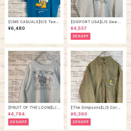
【CMS CASUALS】S/S Tee L
【DISPORT USA】L/S Sweat
80s-90s Made in USA “DU
L 00s “ Hooters ” プロモー
¥6,480
¥4,537
CK LIGHT” vintage USA製
ション スウェット トレーナー Y2
ダックライト アニマル ビール ア
K 企業モノ 刺繍ロゴ リブライン
35%OFF
ルコール ヴィンテージ シングル
アメリカ USA 古着
ステッチ アメリカ USA レトロ
古着
【FRUIT OF THE LOOM】L/S
【The Simpsons】L/S Cordu
Sweat/Trainer L 90s Made
roy Shirt L 2000s “Bart” ザ
¥4,784
¥6,360
in USA アート系 スウェット トレ
•シンプソンズ コーデュロイ シ
ーナー ファーム 農場 USA製 ア
ャツ ボタンダウン 長袖 キャラク
20%OFF
25%OFF
ートプリント アメリカ USA 古着
ター バート ワンポイントロゴ 刺
繍ロゴ Y2K USA アメリカ 古着