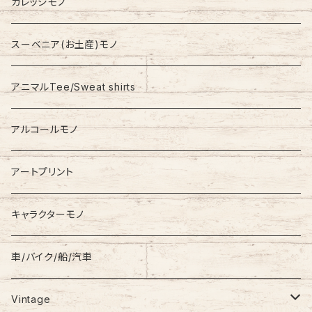
Jacket
NAUTICA
カレッジモノ
Nylon Jacket
NIKE
スーベニア(お土産)モノ
Stadium Jumper
RALPH LAUREN
アニマルTee/Sweat shirts
Down Jacket
TOMMY HILFIGER
アルコールモノ
Coat
Levi’s
アートプリント
キャラクターモノ
車/バイク/船/汽車
Vintage