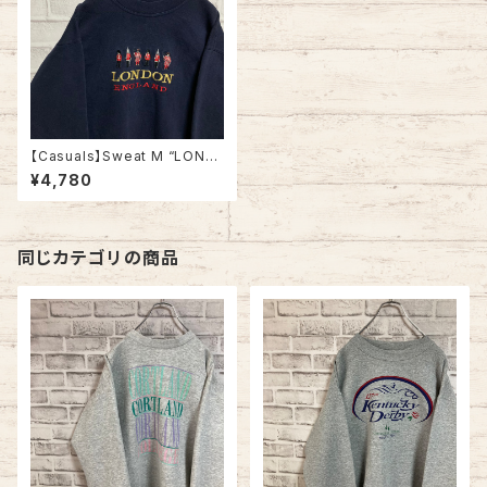
【Casuals】Sweat M “LOND
ON” USA規格 スウェット トレ
¥4,780
ーナー ロンドン イングランド ビ
ッグシルエット オーバーサイズ
太アーム アメリカ 古着
同じカテゴリの商品