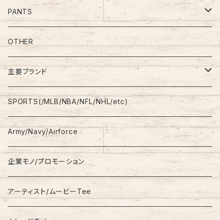
Tee
PANTS
S/L Tee
Polo Shirt
Jeans/Denim
OTHER
Shirt
Work Pants
主要ブランド
L/S
Sweatshirt
Shorts
adidas
SPORTS(/MLB/NBA/NFL/NHL/etc)
S/S
Hoodie
Champion
Army/Navy/Airforce
Fleece
Carhartt
企業モノ/プロモーション
Knit/Sweater
Columbia
アーティスト/ムービーTee