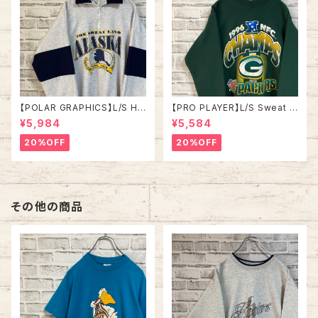
【POLAR GRAPHICS】L/S Hal
【PRO PLAYER】L/S Sweat L
fZip Sweat XL Made in US
相当 90s Made in USA “PA
¥5,984
¥5,584
A 90s “ALASKA” スーベニア
CKERS” NFL チームモノ スウ
ハーフジップスウェット トレーナ
ェット トレーナー USA製 チーム
20%OFF
20%OFF
ー アラスカ お土産モノ vintag
ロゴ 1996 CHAMPS 優勝記念
e ヴィンテージ アメリカ USA
深緑 アメリカ USA 古着
古着
その他の商品