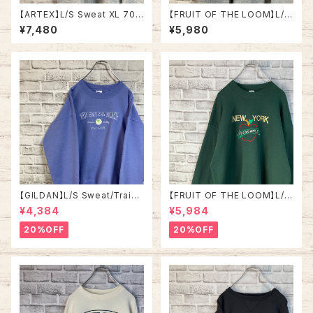
【ARTEX】L/S Sweat XL 70-
【FRUIT OF THE LOOM】L/S
80s Made in USA “CORTL
Sweat/Trainer L 2000s “ K
¥7,480
¥5,980
AND ” カレッジ スウェット トレ
entucky Derby” スーベニア
ーナー ニューヨーク州立大学
スウェット トレーナー ケンタッキ
コートランド校 USA製 アメリカ
ーダービー 2001 ジョッキー サ
USA 古着
ラブレッド アメリカ USA 古着
【GILDAN】L/S Sweat/Traine
【FRUIT OF THE LOOM】L/S
r L相当 “ NEW SMYRNA BEA
Sweat XL 90s Made in US
¥4,384
¥5,984
CH” スーベニア スウェット トレ
A “NEW YORK ” スーベニア
ーナー ニュー スミナー ビーチ
スウェット トレーナー NY ニュ
20%OFF
20%OFF
フロリダ パープル ラベンダー
ーヨーク ビッグアップル 刺繍 vi
紫アメリカ USA 古着
ntage ヴィンテージ アメリカ U
SA 古着