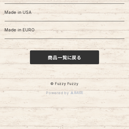
60s-70s
Made in USA
80s
Made in EURO
90s
商品一覧に戻る
00s
© Fuzzy Fuzzy
Powered by