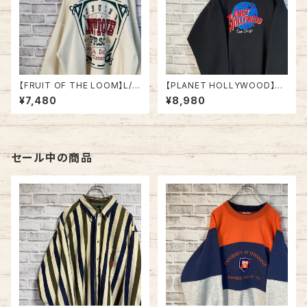
【FRUIT OF THE LOOM】L/S
【PLANET HOLLYWOOD】L/
Sweat XL 90s Made in US
S Sweatshirt XL 90s Made
¥7,480
¥8,980
A アート系 スウェット トレーナ
in USA “San Diego” vintag
ー USA製 アートワーク セリフ
e プラネットハリウッド スウェッ
1993 アメリカ USA 古着
ト トレーナー 企業モノ スーベニ
ア お土産モノサンディエゴ USA
製 アメリカ USA 古着
セール中の商品