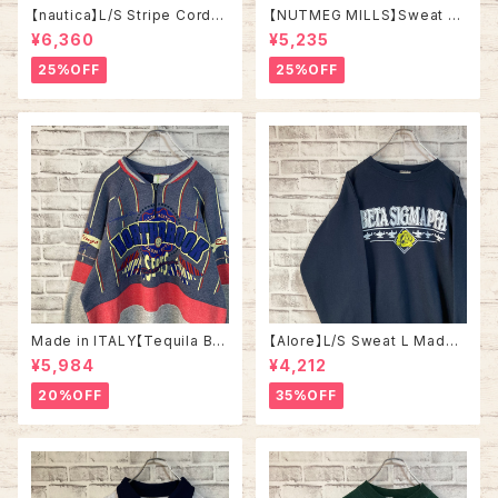
【nautica】L/S Stripe Cordur
【NUTMEG MILLS】Sweat XL
oy Shirt L 90s ノーティカ スト
Made in USA 90s “UNIVER
¥6,360
¥5,235
ライプ コーデュロイ シャツ ボタ
SITY OF TENNESSEE” vinta
ンダウン 長袖 ワンポイントロゴ
ge ナツメグミルズ カレッジモノ
25%OFF
25%OFF
刺繍ロゴ 旧タグ USA アメリカ
カレッジロゴ テネシー大学 スウ
古着
ェット トレーナー ヴィンテージ
アメリカ USA 古着
Made in ITALY【Tequila Bo
【Alore】L/S Sweat L Made i
om】L/S Sweat/Trainer XL 9
n USA 90s 社交クラブ プロモ
¥5,984
¥4,212
0s ハーフジップスウェット トレ
ーション スウェット トレーナー
ーナー マルチカラー レーシング
USA製 vintage ヴィンテージ
20%OFF
35%OFF
イタリア製 Euro ユーロ 古着
アメリカ USA 古着