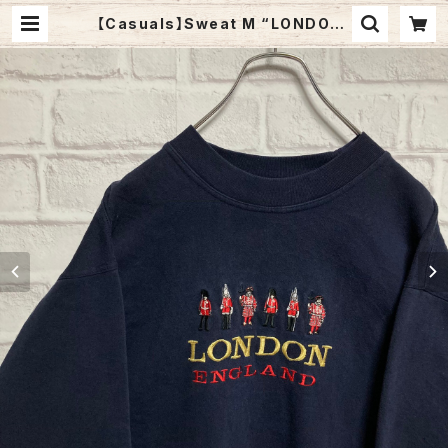
【Casuals】Sweat M “LONDON”
USA規格 スウェット トレーナー ロン
ドン イングランド ビッグシルエット オ
ーバーサイズ 太アーム アメリカ 古着
| Fuzzy Fuzzy