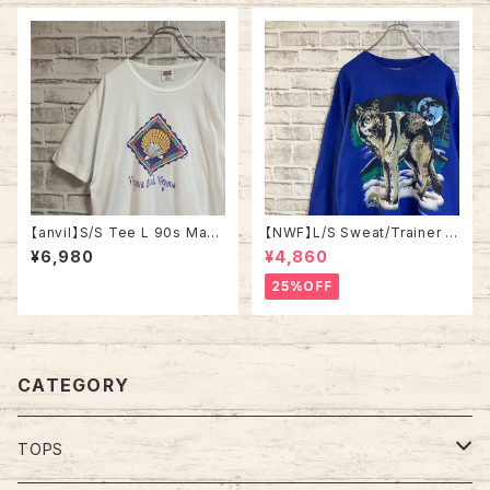
【anvil】S/S Tee L 90s Mad
【NWF】L/S Sweat/Trainer L
e in USA vintage Souvenir
90s Made in USA スウェット
¥6,980
¥4,860
Tee “Virginia Beach”スーベ
トレーナー 企業モノ ウルフ フル
ニアTシャツ お土産T アートT
ムーン オオカミ 満月 USA製 ア
25%OFF
シャツ 貝 シェル バージニアビ
メリカ USA 古着
ーチ シングルステッチ アメリカ
USA 古着
CATEGORY
TOPS