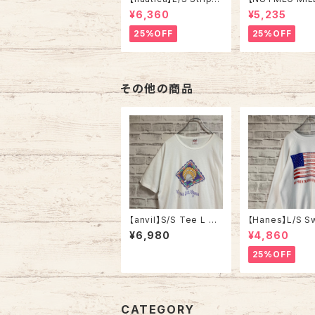
Corduroy Shirt L 90
weat XL Made 
¥6,360
¥5,235
s ノーティカ ストライプ
A 90s “UNIVE
コーデュロイ シャツ ボ
OF TENNESSEE
25%OFF
25%OFF
タンダウン 長袖 ワンポ
tage ナツメグミ
イントロゴ 刺繍ロゴ 旧
レッジモノ カレ
タグ USA アメリカ 古着
テネシー大学 ス
トレーナー ヴィ
その他の商品
【anvil】S/S Tee L 90
【Hanes】L/S S
s Made in USA vinta
XL 90s ヘイン
¥6,980
¥4,860
ge Souvenir Tee “Vi
ェット トレーナー
rginia Beach”スーベ
旗 企業モノ vint
25%OFF
ニアTシャツ お土産T
ヴィンテージ ア
アートTシャツ 貝 シェ
USA 古着
ル バージニアビーチ シ
ングルステッチ アメリカ
USA 古着
CATEGORY