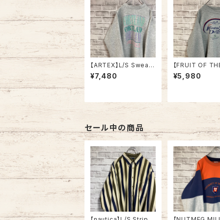
【ARTEX】L/S Sweat
【FRUIT OF TH
XL 70-80s Made in
OM】L/S Sweat
¥7,480
¥5,980
USA “CORTLAND ”
ner L 2000s “
カレッジ スウェット トレ
cky Derby” 
ーナー ニューヨーク州
ア スウェット ト
立大学 コートランド校
ケンタッキーダー
USA製 アメリカ USA
001 ジョッキー サラブ
古着
レッド アメリカ U
着
セール中の商品
【nautica】L/S Stripe
【NUTMEG MIL