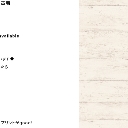
 古着
available
います◆
したら
。
プリントがgood！