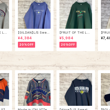
E LO
【GILDAN】L/S Swea
【FRUIT OF THE LO
【FRU
/Trai
t/Trainer L相当 “ NE
OM】L/S Sweat XL 9
OM】L
¥4,384
¥5,984
¥7,4
 Kentu
W SMYRNA BEACH”
0s Made in USA “NE
0s M
スーベニ
スーベニア スウェット ト
W YORK ” スーベニア
ト系 
20%OFF
20%OFF
レーナー
レーナー ニュー スミナ
スウェット トレーナー N
ー U
ビー 2
ー ビーチ フロリダ パー
Y ニューヨーク ビッグ
セリフ 
プル ラベンダー 紫アメ
アップル 刺繍 vintage
SA 
SA 古
リカ USA 古着
ヴィンテージ アメリカ
USA 古着
LS】S
Made in ITALY【Teq
【Alore】L/S Sweat L
【POL