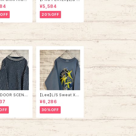
alfZip Sweat X
weat L相当 90s Mad
984
¥5,584
e in USA 90s
e in USA “PACKERS”
SKA” スーベニア
NFL チームモノ スウェ
OFF
20%OFF
ジップスウェット
ット トレーナー USA製
ナー アラスカ お
チームロゴ 1996 CHA
 vintage ヴィ
MPS 優勝記念 深緑 ア
ジ アメリカ USA
メリカ USA 古着
DOOR SCENE】
【Lee】L/S Sweat XL
n Knit L相当 ”B
90s Made in USA 企
37
¥6,286
s Eye” デザインニ
業モノ アート系 スウェ
総柄ニット デザイン
ット トレーナー USA製
OFF
30%OFF
 セーター バーズ
アートプリント 肉厚 ア
リブライン アメリ
メリカ USA 古着
A 古着