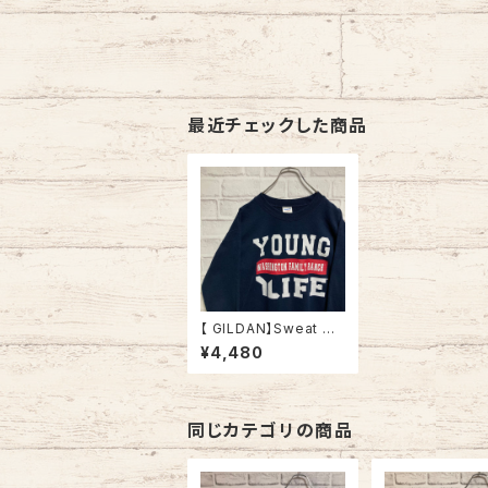
最近チェックした商品
【 GILDAN】Sweat M
相当 USA規格 スウェッ
¥4,480
ト トレーナー センター
ロゴ アメリカ 古着
同じカテゴリの商品