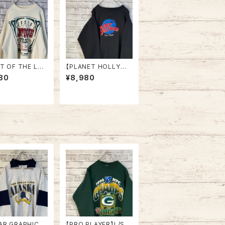
IT OF THE LO
【PLANET HOLLYWO
/S Sweat XL 9
OD】L/S Sweatshirt
80
¥8,980
ade in USA アー
XL 90s Made in US
スウェット トレーナ
A “San Diego” vinta
SA製 アートワーク
ge プラネットハリウッド
1993 アメリカ U
スウェット トレーナー
古着
企業モノ スーベニア お
土産モノサンディエゴ U
SA製 アメリカ USA 古
着
AR GRAPHICS】
【PRO PLAYER】L/S S