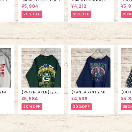
in US
uila Boom】L/S Swe
Made in USA 90s 社
L/S H
¥5,984
¥4,212
¥5,
RSITY
at/Trainer XL 90s ハ
交クラブ プロモーショ
L Mad
” vin
ーフジップスウェット ト
ン スウェット トレーナー
“ALA
20%OFF
35%OFF
20%
ルズ カ
レーナー マルチカラー
USA製 vintage ヴィン
ハーフ
ッジロゴ
レーシング イタリア製
テージ アメリカ USA
トレー
ウェット
Euro ユーロ 古着
古着
土産モノ
ンテー
ンテー
ジ アメリカ USA 古着
古着
weat
【PRO PLAYER】L/S S
【KANSAS CITY MIS
【OUT
ズ スウ
weat L相当 90s Mad
SOURI】L/S Sweat/T
Desig
¥5,584
¥4,536
¥5,8
 星条
e in USA “PACKERS”
rainer XXL 90s スウ
ird’
age
NFL チームモノ スウェ
ェット トレーナー 教育
ット 
20%OFF
30%OFF
35%
メリカ
ット トレーナー USA製
団体 カンザスシティ ミ
ニット
チームロゴ 1996 CHA
ズーリ州 USA規格 アメ
アイ 
MPS 優勝記念 深緑 ア
リカ USA 古着
カ US
メリカ USA 古着