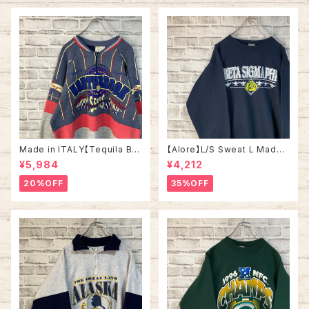
アメリカ USA 古着
Made in ITALY【Tequila Bo
【Alore】L/S Sweat L Made i
om】L/S Sweat/Trainer XL 9
n USA 90s 社交クラブ プロモ
¥5,984
¥4,212
0s ハーフジップスウェット トレ
ーション スウェット トレーナー
ーナー マルチカラー レーシング
USA製 vintage ヴィンテージ
20%OFF
35%OFF
イタリア製 Euro ユーロ 古着
アメリカ USA 古着