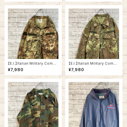
ト フレクターカモ フレックカモ
レクターカモ フレックカモ フレ
フレックターンカモ カモ柄 迷彩
ックターンカモ カモ柄 迷彩 国
国旗 ドイツ ユーロミリタリー
旗 ドイツ ユーロミリタリー ユ
ユーロ 古着
ーロ 古着
【E.I.】Italian Military Comba
【E.I.】Italian Military Comba
t Jacket L/S XL相当 VEGET
t Jacket L/S L相当 VEGETA
¥7,980
¥7,980
ATO CAMO イタリア軍 コンバ
TO CAMO イタリア軍 コンバッ
ットジャケット ベジタートカモ カ
トジャケット ベジタートカモ カ
モ柄 迷彩 リップストップ生地 イ
モ柄 迷彩 リップストップ生地 イ
タリア ユーロミリタリー ユーロ
タリア ユーロミリタリー ユーロ
古着
古着