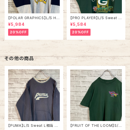
【POLAR GRAPHICS】L/S Hal
【PRO PLAYER】L/S Sweat L
fZip Sweat XL Made in US
相当 90s Made in USA “PA
¥5,984
¥5,584
A 90s “ALASKA” スーベニア
CKERS” NFL チームモノ スウ
ハーフジップスウェット トレーナ
ェット トレーナー USA製 チーム
20%OFF
20%OFF
ー アラスカ お土産モノ vintag
ロゴ 1996 CHAMPS 優勝記念
e ヴィンテージ アメリカ USA
深緑 アメリカ USA 古着
古着
その他の商品
【PUMA】L/S Sweat L相当 M
【FRUIT OF THE LOOM】S/S
ade in BULGARIA プーマ ス
Tee L 90s Made in USA “B