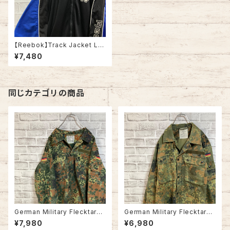
【Reebok】Track Jacket L 9
0s リーボック トラックジャケッ
¥7,480
ト ジャージ 刺繍ロゴ 胸ロゴ ベ
クターロゴ ゆるだぼ ビッグシル
エット オーバーサイズ アメリカ
古着
同じカテゴリの商品
German Military Flecktarn
German Military Flecktarn
Camo ShirtJacket L/S L相
Camo ShirtJacket L/S L相
¥7,980
¥6,980
当 90s ドイツ軍 シャツジャケッ
当 ドイツ軍 シャツジャケット フ