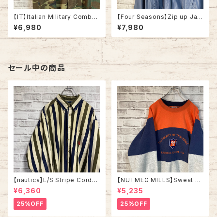
【IT】Italian Military Combat
【Four Seasons】Zip up Jac
Jacket L/S L相当 WOODLA
ket L Made in USA 80s-90
¥6,980
¥7,980
ND CAMO イタリア軍 コンバッ
s アメリカ製 ジップアップジャケ
トジャケット ウッドランドカモ カ
ット スウィングトップ ドリズラー
モ柄 迷彩 ツイル生地 イタリア
ジャケット 刺繍ロゴ ワンポイン
ユーロミリタリー ユーロ 古着
トロゴ 企業ロゴ 星条旗 アウタ
ー アメリカ USA 古着
セール中の商品
【nautica】L/S Stripe Cordur
【NUTMEG MILLS】Sweat XL
oy Shirt L 90s ノーティカ スト
Made in USA 90s “UNIVER
¥6,360
¥5,235
ライプ コーデュロイ シャツ ボタ
SITY OF TENNESSEE” vinta
ンダウン 長袖 ワンポイントロゴ
ge ナツメグミルズ カレッジモノ
25%OFF
25%OFF
刺繍ロゴ 旧タグ USA アメリカ
カレッジロゴ テネシー大学 スウ
古着
ェット トレーナー ヴィンテージ