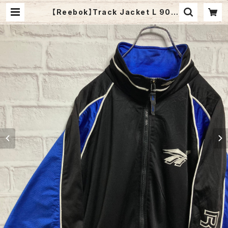
【Reebok】Track Jacket L 90s
リーボック トラックジャケット ジャー
ジ 刺繍ロゴ 胸ロゴ ベクターロゴ ゆ
るだぼ ビッグシルエット オーバーサ
イズ アメリカ 古着 | Fuzzy Fuzzy