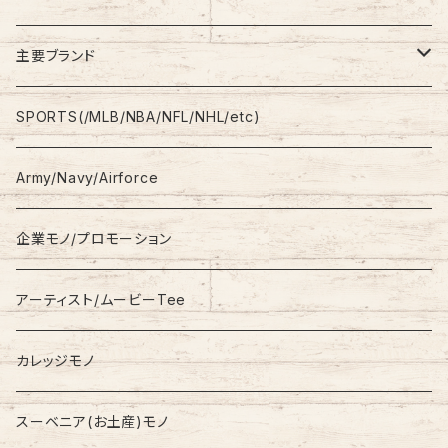
Shirt
Work Pants
主要ブランド
L/S
Sweatshirt
Shorts
adidas
SPORTS(/MLB/NBA/NFL/NHL/etc)
S/S
Hoodie
Champion
Army/Navy/Airforce
Fleece
Carhartt
企業モノ/プロモーション
Knit/Sweater
Columbia
アーティスト/ムービーTee
Jacket
NAUTICA
カレッジモノ
Nylon Jacket
NIKE
スーベニア(お土産)モノ