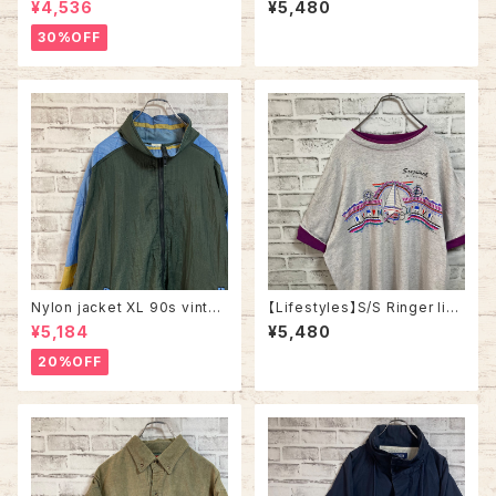
¥4,536
¥5,480
ウェット トレーナー ブルガリア
oogie’s Diner” Vintage 両面
製 ユーロ ヨーロッパ 古着
プリント Tシャツ 企業モノ 企業
30%OFF
ロゴ レストラン アメリカ USA
古着
Nylon jacket XL 90s vintag
【Lifestyles】S/S Ringer like
e ナイロンジャケット マルチカラ
Tee XL 90s Made in USA v
¥5,184
¥5,480
ー 切替 ウインドブレーカー レ
intage リンガーライク レイヤ
トロ 古着
ード Tシャツ リゾート地 スーベ
20%OFF
ニア ツートン ヴィンテージ シン
グルステッチ アメリカ USA レト
ロ 古着