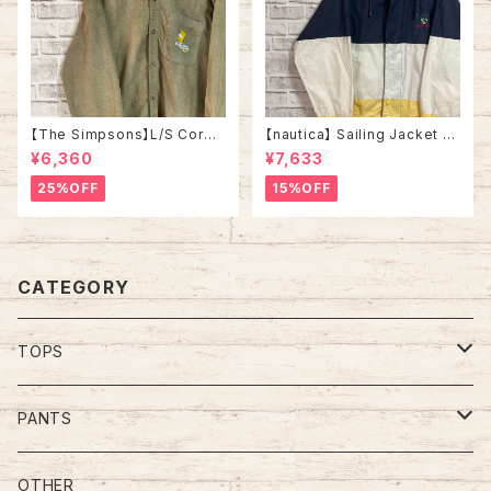
【The Simpsons】L/S Cordu
【nautica】 Sailing Jacket L
roy Shirt L 2000s “Bart” ザ
相当 90s “Old nautica”ノー
¥6,360
¥7,633
•シンプソンズ コーデュロイ シ
ティカ 切替 セーリングジャケッ
ャツ ボタンダウン 長袖 キャラク
ト 刺繍ロゴ 胸ロゴ 旧タグ アウ
25%OFF
15%OFF
ター バート ワンポイントロゴ 刺
ター アメリカ USA 古着
繍ロゴ Y2K USA アメリカ 古着
CATEGORY
TOPS
Tee
PANTS
S/L Tee
Polo Shirt
Jeans/Denim
OTHER