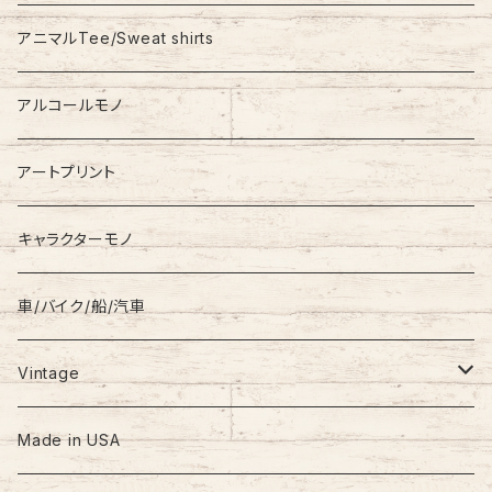
Stadium Jumper
RALPH LAUREN
アニマルTee/Sweat shirts
Down Jacket
TOMMY HILFIGER
アルコールモノ
Coat
Levi’s
アートプリント
キャラクターモノ
車/バイク/船/汽車
Vintage
60s-70s
Made in USA