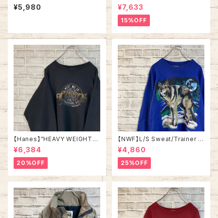
tage “CHICAGO” スーベニア
相当 90s “Old nautica”ノー
¥5,980
¥7,633
Tシャツ シティビュー 街並み シ
ティカ 切替 セーリングジャケッ
ングルステッチ アメリカ USA レ
ト 刺繍ロゴ 胸ロゴ 旧タグ アウ
15%OFF
トロ 古着
ター アメリカ USA 古着
【Hanes】”HEAVY WEIGHT
【NWF】L/S Sweat/Trainer L
”L/S Sweat L 90s ヘインズ
90s Made in USA スウェット
¥6,384
¥4,860
スーベニア スウェット トレーナ
トレーナー 企業モノ ウルフ フル
ー ヘビーコットン 厚手 刺繍ロ
ムーン オオカミ 満月 USA製 ア
20%OFF
25%OFF
ゴ 炭黒 アメリカ USA 古着
メリカ USA 古着