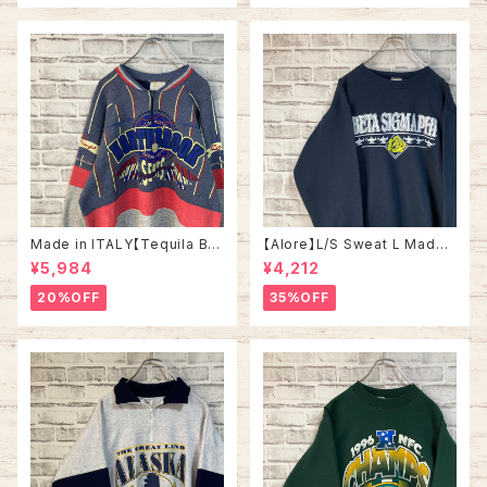
古着
ェット トレーナー ヴィンテージ
アメリカ USA 古着
Made in ITALY【Tequila Bo
【Alore】L/S Sweat L Made i
om】L/S Sweat/Trainer XL 9
n USA 90s 社交クラブ プロモ
¥5,984
¥4,212
0s ハーフジップスウェット トレ
ーション スウェット トレーナー
ーナー マルチカラー レーシング
USA製 vintage ヴィンテージ
20%OFF
35%OFF
イタリア製 Euro ユーロ 古着
アメリカ USA 古着