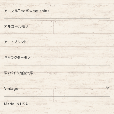
Stadium Jumper
RALPH LAUREN
アニマルTee/Sweat shirts
Down Jacket
TOMMY HILFIGER
アルコールモノ
Coat
Levi’s
アートプリント
キャラクターモノ
車/バイク/船/汽車
Vintage
60s-70s
Made in USA