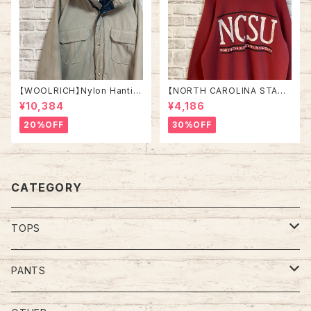
【WOOLRICH】Nylon Hantin
【NORTH CAROLINA STATE
g jacket L相当 Made in US
UNIVRTSITY】L/S Sweat L
¥10,384
¥4,186
A 70s vintage ウールリッチ
相当 90s “ NORTH CAROLI
ナイロン ハンティングジャケット
NA STATE UNIVRTSITY” ス
20%OFF
30%OFF
米国製 ヴィンテージ アメリカ U
ウェット トレーナー カレッジモノ
SA レトロ 古着
カレッジロゴ vintage ヴィンテ
ージ ビンテージ アメリカ USA
古着
CATEGORY
TOPS
Tee
PANTS
S/L Tee