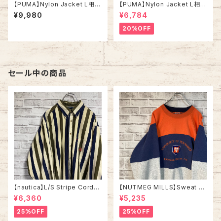
【PUMA】Nylon Jacket L相当
【PUMA】Nylon Jacket L相当
80s vintage プーマ ナイロン
90s プーマ ナイロンジャケット
¥9,980
¥6,784
ジャケット 切替 刺繍ロゴ ワン
切替 刺繍ロゴ ワンポイントロゴ
ポイントロゴ ヴィンテージ ウイ
ウインドブレーカー アウター ア
20%OFF
ンドブレーカー アウター アメリ
メリカ USA 古着
カ USA 古着
セール中の商品
【nautica】L/S Stripe Cordur
【NUTMEG MILLS】Sweat XL
oy Shirt L 90s ノーティカ スト
Made in USA 90s “UNIVER
¥6,360
¥5,235
ライプ コーデュロイ シャツ ボタ
SITY OF TENNESSEE” vinta
ンダウン 長袖 ワンポイントロゴ
ge ナツメグミルズ カレッジモノ
25%OFF
25%OFF
刺繍ロゴ 旧タグ USA アメリカ
カレッジロゴ テネシー大学 スウ