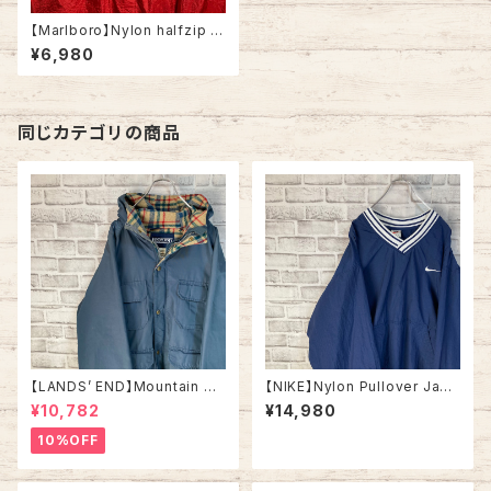
【Marlboro】Nylon halfzip P
arka XXL USA規格 ナイロンパ
¥6,980
ーカー ハーフジップ 90s マル
ボロ タバコ 刺繍ロゴ 袖ロゴ ス
リーブロゴ 企業モノ オーバーサ
イズ ビッグシルエット アーム太
アウター アメリカ 古着
同じカテゴリの商品
【LANDS’ END】Mountain Pa
【NIKE】Nylon Pullover Jack
rka L相当 Made in USA 90s
et XL 90s vintage ナイキ カ
¥10,782
¥14,980
vintage ランズエンド マウンテ
レッジロゴ ナイロンプルオーバ
ンパーカー USA製 ヴィンテー
ー ナイロンジャケット ヴィンテ
10%OFF
ジ アメリカ USA レトロ 古着
ージ 刺繍ロゴ 胸ロゴ ワンポイ
ントロゴ SWOOSH アウター
アメリカ USA 古着