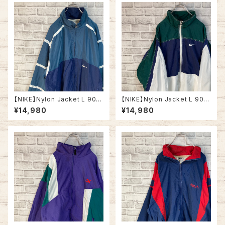
【NIKE】Nylon Jacket L 90s
【NIKE】Nylon Jacket L 90s
vintage USA規格 ナイキ 銀タ
vintage USA規格 ナイキ 銀タ
¥14,980
¥14,980
グ ナイロンジャケット 切替 刺繍
グ ナイロンジャケット 切替 刺繍
ロゴ 胸ロゴ ワンポイントロゴ S
ロゴ 胸ロゴ ワンポイントロゴ S
woosh アウター アメリカ USA
woosh アウター アメリカ USA
古着
古着