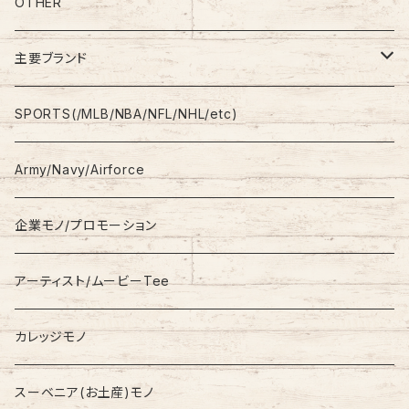
Polo Shirt
Jeans/Denim
OTHER
Shirt
Work Pants
主要ブランド
L/S
Sweatshirt
Shorts
adidas
SPORTS(/MLB/NBA/NFL/NHL/etc)
S/S
Hoodie
Champion
Army/Navy/Airforce
Fleece
Carhartt
企業モノ/プロモーション
Knit/Sweater
Columbia
アーティスト/ムービーTee
Jacket
NAUTICA
カレッジモノ
Nylon Jacket
NIKE
スーベニア(お土産)モノ