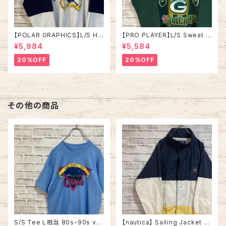
【POLAR GRAPHICS】L/S Hal
【PRO PLAYER】L/S Sweat L
fZip Sweat XL Made in US
相当 90s Made in USA “PA
¥5,984
¥5,584
A 90s “ALASKA” スーベニア
CKERS” NFL チームモノ スウ
ハーフジップスウェット トレーナ
ェット トレーナー USA製 チーム
20%OFF
20%OFF
ー アラスカ お土産モノ vintag
ロゴ 1996 CHAMPS 優勝記念
e ヴィンテージ アメリカ USA
深緑 アメリカ USA 古着
古着
その他の商品
S/S Tee L相当 80s-90s vin
【nautica】 Sailing Jacket L