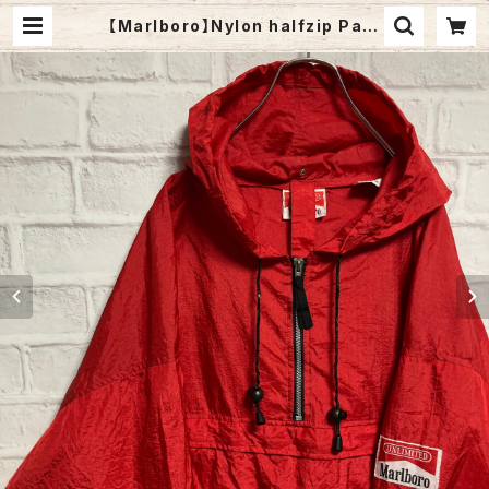
【Marlboro】Nylon halfzip Park
a XXL USA規格 ナイロンパーカー
ハーフジップ 90s マルボロ タバコ
刺繍ロゴ 袖ロゴ スリーブロゴ 企業
モノ オーバーサイズ ビッグシルエット
アーム太 アウター アメリカ 古着 | Fu
zzy Fuzzy