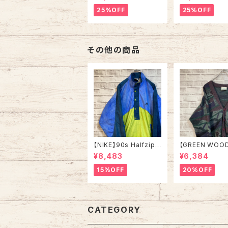
s ノーティカ ストライプ
A 90s “UNIVE
コーデュロイ シャツ ボ
OF TENNESSEE
25%OFF
25%OFF
タンダウン 長袖 ワンポ
tage ナツメグミ
イントロゴ 刺繍ロゴ 旧
レッジモノ カレ
タグ USA アメリカ 古着
テネシー大学 ス
トレーナー ヴィ
その他の商品
【NIKE】90s Halfzip
【GREEN WOO
Nylon Jacket L相当
rdigan L相当 M
¥8,483
¥6,384
USA規格 ナイキ 銀タグ
n BRITAIN “EURO LI
切替 ハーフジップ ナイ
NE” カーディガン 総柄
15%OFF
20%OFF
ロンジャケット スナップ
ウール混合 イギ
ボタン 切替 刺繍ロゴ
ユーロライン ヨ
胸ロゴ ワンポイントロ
パ 古着
ゴ Swoosh アウター
アメリカ USA 古着
CATEGORY