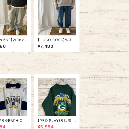
i’s 560】W36×L
【HUGO BOSS】W33
0s Denim Jean
×L34 Made in ITALY
980
¥7,480
バイス 560 ブル
80s-90s Denim Jea
ム ライトブルー
ns ヒューゴボス ブルー
ズ ジーパン テー
デニム ウォッシュデニム
 ルーズフィット ア
ジーンズ ジーパン テー
 USA 古着
パード イタリア ヨーロ
ッパ EURO 古着
AR GRAPHICS】
【PRO PLAYER】L/S S
alfZip Sweat X
weat L相当 90s Mad
984
¥5,584