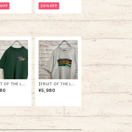
e in USA 90s
e in USA “PACKERS”
SKA” スーベニア
NFL チームモノ スウェ
OFF
20%OFF
ジップスウェット
ット トレーナー USA製
ナー アラスカ お
チームロゴ 1996 CHA
 vintage ヴィ
MPS 優勝記念 深緑 ア
ジ アメリカ USA
メリカ USA 古着
IT OF THE LO
【FRUIT OF THE LO
/S Tee L 90s
OM】S/S Tee L 90s
480
¥5,980
in USA “Boogi
Made in USA “The S
iner” Vintage
taunton River Front”
リント Tシャツ
vintage フルーツオブ
ノ 企業ロゴ レス
ザルーム Tシャツ USA
アメリカ USA 古
製 レトロロゴ ヴィンテ
ージ シングルステッチ
アメリカ USA レトロ 古
着