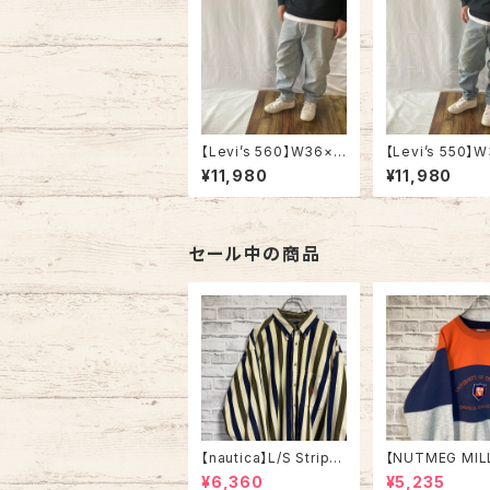
【Levi’s 560】W36×L
【Levi’s 550】
30 90s Made in US
32 90s Made i
¥11,980
¥11,980
A Denim Pants Jean
A Denim Pants
s リーバイス 560 USA
s リーバイス 550
製 ブルーデニム ライト
製 ブルーデニム 
ブルー ジーンズ テーパ
ブルー ジーンズ
ード ルーズフィット バギ
ード リラックスフ
セール中の商品
ーパンツ アメリカ USA
アメリカ USA 
古着
【nautica】L/S Stripe
【NUTMEG MIL
Corduroy Shirt L 90
weat XL Made 
¥6,360
¥5,235