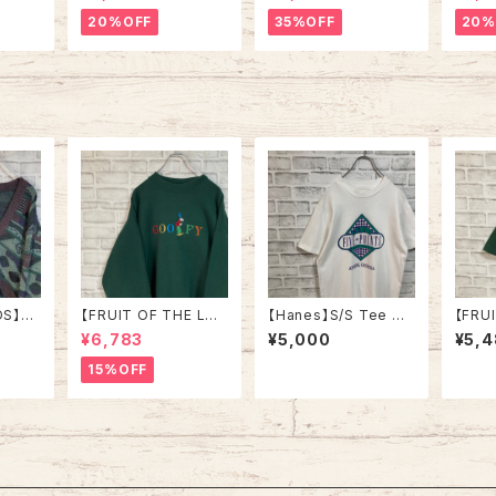
RSITY
at/Trainer XL 90s ハ
交クラブ プロモーショ
L Mad
” vin
ーフジップスウェット ト
ン スウェット トレーナー
“ALA
20%OFF
35%OFF
20%
ルズ カ
レーナー マルチカラー
USA製 vintage ヴィン
ハーフ
ッジロゴ
レーシング イタリア製
テージ アメリカ USA
トレー
ウェット
Euro ユーロ 古着
古着
土産モノ
ンテー
ンテー
ジ アメリカ USA 古着
古着
DS】Ca
【FRUIT OF THE LO
【Hanes】S/S Tee M
【FRU
ade i
OM】L/S Parody Sw
80s-90s Made in U
OM】S
¥6,783
¥5,000
¥5,
eat XL 90s Made in
SA Vintage Tシャツ
Made 
USA 企業ロゴ パロディ
企業モノ 企業ロゴ 両面
e’s D
15%OFF
リス製
キャラクター スウェット
プリント バックプリント
両面プ
ーロッ
トレーナー USA製 刺繍
レストラン アメリカ US
企業モ
ロゴ vintage ヴィンテ
A レトロ 古着
トラン 
ージ アメリカ USA 古
着
着