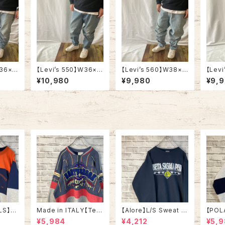
W36×L
【Levi’s 550】W36×L
【Levi’s 560】W38×L
【Lev
n US
30相当 90s Denim P
34 00s Denim Jean
32 0
¥10,980
¥9,980
¥9,
 Jean
ants Jeans リーバイ
s リーバイス 560 ブル
s リー
 USA
ス 550 ブルーデニム ラ
ーデニム ライトブルー
ーデニ
ライト
イトブルー ジーンズ テ
ジーンズ テーパード ル
ジーン
 テーパ
ーパード リラックスフィ
ーズフィット バギーパン
パード
ィット
ット アメリカ USA 古着
ツ アメリカ USA 古着
メリカ
古着
LS】S
Made in ITALY【Teq
【Alore】L/S Sweat L
【POL
in US
uila Boom】L/S Swe
Made in USA 90s 社
L/S H
¥5,984
¥4,212
¥5,