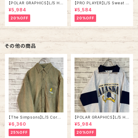
【POLAR GRAPHICS】L/S Hal
【PRO PLAYER】L/S Sweat L
fZip Sweat XL Made in US
相当 90s Made in USA “PA
¥5,984
¥5,584
A 90s “ALASKA” スーベニア
CKERS” NFL チームモノ スウ
ハーフジップスウェット トレーナ
ェット トレーナー USA製 チーム
20%OFF
20%OFF
ー アラスカ お土産モノ vintag
ロゴ 1996 CHAMPS 優勝記念
e ヴィンテージ アメリカ USA
深緑 アメリカ USA 古着
古着
その他の商品
【The Simpsons】L/S Cordu
【POLAR GRAPHICS】L/S Hal
roy Shirt L 2000s “Bart” ザ
fZip Sweat XL Made in US
¥6,360
¥5,984
•シンプソンズ コーデュロイ シ
A 90s “ALASKA” スーベニア
ャツ ボタンダウン 長袖 キャラク
ハーフジップスウェット トレーナ
25%OFF
20%OFF
ター バート ワンポイントロゴ 刺
ー アラスカ お土産モノ vintag