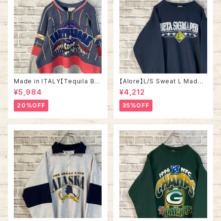
Made in ITALY【Tequila Bo
【Alore】L/S Sweat L Made i
om】L/S Sweat/Trainer XL 9
n USA 90s 社交クラブ プロモ
¥5,984
¥4,212
0s ハーフジップスウェット トレ
ーション スウェット トレーナー
ーナー マルチカラー レーシング
USA製 vintage ヴィンテージ
20%OFF
35%OFF
イタリア製 Euro ユーロ 古着
アメリカ USA 古着