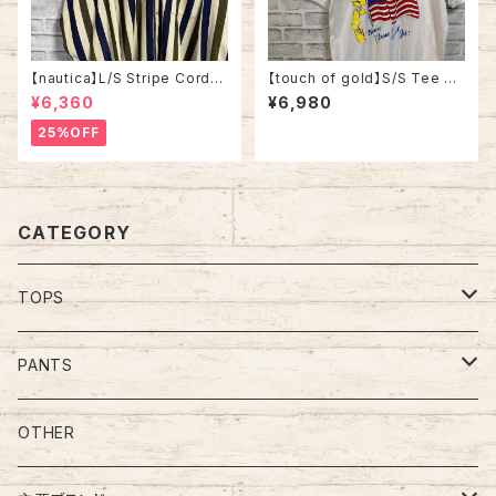
【nautica】L/S Stripe Cordur
【touch of gold】S/S Tee XL
oy Shirt L 90s ノーティカ スト
90s Made in USA vintage
¥6,360
¥6,980
ライプ コーデュロイ シャツ ボタ
“Welcome home ” messag
ンダウン 長袖 ワンポイントロゴ
e Tee 米軍兵士帰還歓迎 Tシ
25%OFF
刺繍ロゴ 旧タグ USA アメリカ
ャツ USA製 湾岸戦争 メッセー
古着
ジ 星条旗 シングルステッチ アメ
リカ USA 古着
CATEGORY
TOPS
Tee
PANTS
S/L Tee
Polo Shirt
Jeans/Denim
OTHER