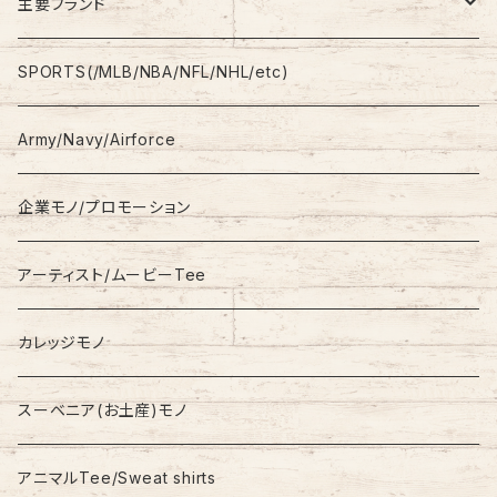
Shirt
Work Pants
主要ブランド
L/S
Sweatshirt
Shorts
adidas
SPORTS(/MLB/NBA/NFL/NHL/etc)
S/S
Hoodie
Champion
Army/Navy/Airforce
Fleece
Carhartt
企業モノ/プロモーション
Knit/Sweater
Columbia
アーティスト/ムービーTee
Jacket
NAUTICA
カレッジモノ
Nylon Jacket
NIKE
スーベニア(お土産)モノ
Stadium Jumper
RALPH LAUREN
アニマルTee/Sweat shirts