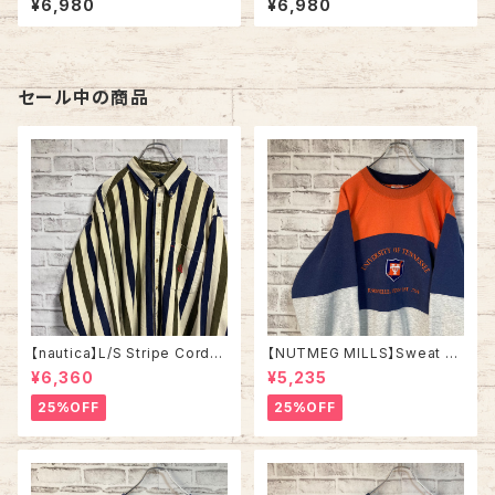
¥6,980
¥6,980
四つポケット オープンカラーシ
ルドノーティカ ヴィンテージ ア
ャツ 開襟シャツ ライトブルー ア
ロハシャツ 総柄シャツ 半袖シャ
メリカ USA 古着
ツ ビーチ ボタニカル リネンレ
ーヨン混 アメリカ USA 古着
セール中の商品
【nautica】L/S Stripe Cordur
【NUTMEG MILLS】Sweat XL
oy Shirt L 90s ノーティカ スト
Made in USA 90s “UNIVER
¥6,360
¥5,235
ライプ コーデュロイ シャツ ボタ
SITY OF TENNESSEE” vinta
ンダウン 長袖 ワンポイントロゴ
ge ナツメグミルズ カレッジモノ
25%OFF
25%OFF
刺繍ロゴ 旧タグ USA アメリカ
カレッジロゴ テネシー大学 スウ
古着
ェット トレーナー ヴィンテージ
アメリカ USA 古着