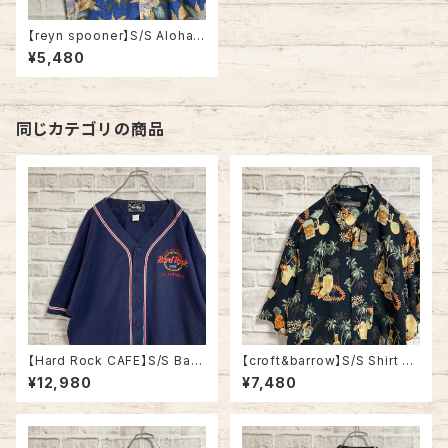
【reyn spooner】S/S Aloha S
hirt XL 90s レインスプーナー
¥5,480
アロハシャツ ボタニカル柄 アメ
リカ 古着
同じカテゴリの商品
【Hard Rock CAFE】S/S Bas
【croft&barrow】S/S Shirt L
eball Shirt L相当 Made in U
“BEER Pattern” Rayon100%
¥12,980
¥7,480
SA ハードロックカフェ ベース
アロハシャツ 柄シャツ 総柄シャ
ボールシャツ ゲームシャツ US
ツ ビール柄 カクテル アルコー
A製 コットン100 アメリカ USA
ル 酒 アメリカ USA 古着
古着