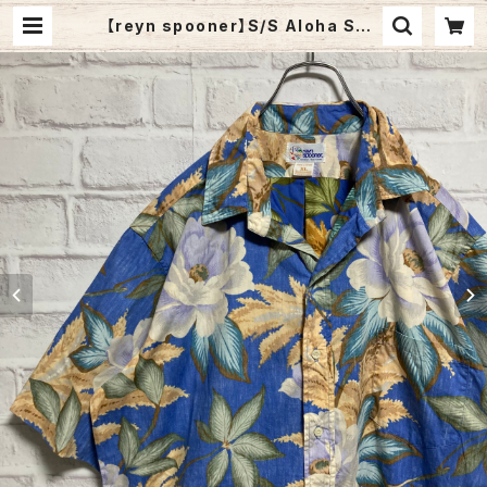
【reyn spooner】S/S Aloha Shir
t XL 90s レインスプーナー アロハ
シャツ ボタニカル柄 アメリカ 古着 |
Fuzzy Fuzzy