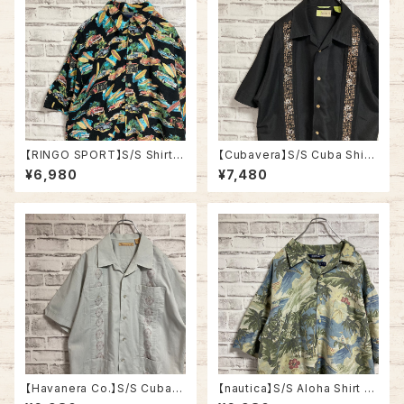
【RINGO SPORT】S/S Shirt L
【Cubavera】S/S Cuba Shirt
“Car Pattern” Rayon100%
L相当 キューバシャツ 刺繍 オー
¥6,980
¥7,480
アロハシャツ 柄シャツ 総柄シャ
プンカラーシャツ 開襟シャツ ブ
ツ クルマ柄 南国 バカンス アメ
ラック アメリカ USA 古着
リカ USA 古着
【Havanera Co.】S/S Cuba S
【nautica】S/S Aloha Shirt L
hirt L相当 キューバシャツ 刺繍
90s vintage ノーティカ オー