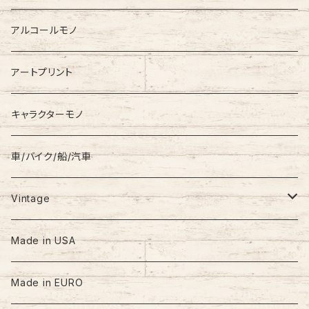
Down Jacket
TOMMY HILFIGER
アルコールモノ
Coat
Levi’s
アートプリント
キャラクターモノ
車/バイク/船/汽車
Vintage
60s-70s
Made in USA
80s
Made in EURO