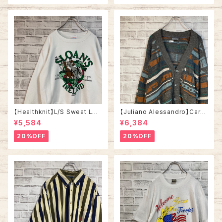
繍ロゴ Y2K USA アメリカ 古着
e ヴィンテージ アメリカ USA
古着
【Healthknit】L/S Sweat L相
【Juliano Alessandro】Cardi
当 80s Made in USA アイル
gan L Made in ITALY “EUR
¥5,584
¥6,384
ランド スーベニア ホース 馬 ス
O LINE” カーディガン 総柄 ウ
ウェット トレーナー USA製 アメ
ール混合 イタリア製 ユーロライ
20%OFF
20%OFF
リカ USA 古着
ン ヨーロッパ 古着