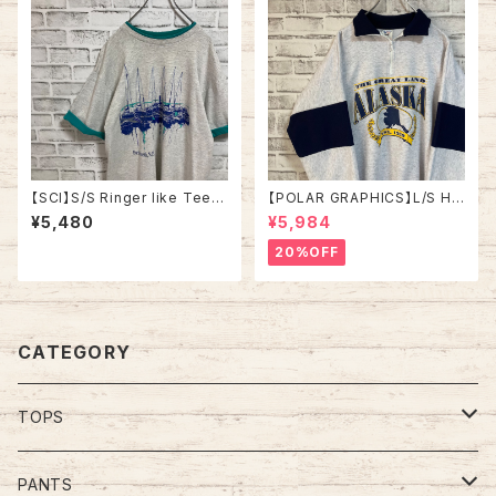
【SCI】S/S Ringer like Tee X
【POLAR GRAPHICS】L/S Hal
L 90s Made in USA vintage
fZip Sweat XL Made in US
¥5,480
¥5,984
リンガーライク レイヤード Tシ
A 90s “ALASKA” スーベニア
ャツ アート リゾート地 ヨット ス
ハーフジップスウェット トレーナ
20%OFF
ーベニア シングルステッチ アメ
ー アラスカ お土産モノ vintag
リカ USA レトロ 古着
e ヴィンテージ アメリカ USA
古着
CATEGORY
TOPS
Tee
PANTS