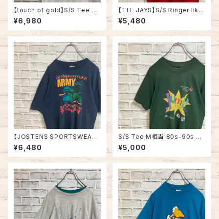
【touch of gold】S/S Tee XL
【TEE JAYS】S/S Ringer like
90s Made in USA vintage
Tee XL 90s Made in USA
¥6,980
¥5,480
“Welcome home ” messag
“Bourbon Street”vintage リ
e Tee 米軍兵士帰還歓迎 Tシ
ンガーライク レイヤード Tシャ
ャツ USA製 湾岸戦争 メッセー
ツ ニューオーリンズ バーボンス
ジ 星条旗 シングルステッチ アメ
トリート JAZZ 楽器 アルコール
リカ USA 古着
ヴィンテージ シングルステッチ
アメリカ USA レトロ 古着
【JOSTENS SPORTSWEAR】
S/S Tee M相当 80s-90s vi
S/S Tee L 90s Made in US
ntage バックプリント 両面プリ
¥6,480
¥5,000
A “Ft.Campbell” vintage AR
ント Tシャツ シングルステッチ
MY Tee USA製 米陸軍 アーミ
チャリティ イベント アメリカ US
ー 陸軍基地 キャンベル 戦車 ヴ
A レトロ 古着
ィンテージ シングルステッチ ア
メリカ USA 古着