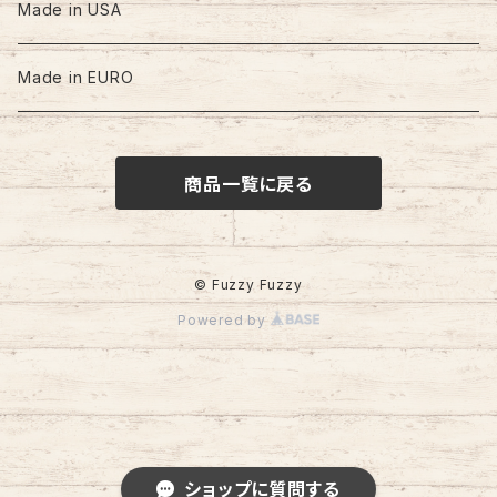
60s-70s
Made in USA
80s
Made in EURO
90s
商品一覧に戻る
00s
© Fuzzy Fuzzy
Powered by
ショップに質問する