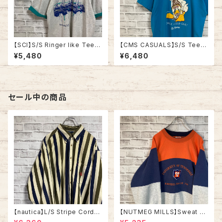
【SCI】S/S Ringer like Tee X
【CMS CASUALS】S/S Tee L
L 90s Made in USA vintage
80s-90s Made in USA “DU
¥5,480
¥6,480
リンガーライク レイヤード Tシ
CK LIGHT” vintage USA製
ャツ アート リゾート地 ヨット ス
ダックライト アニマル ビール ア
ーベニア シングルステッチ アメ
ルコール ヴィンテージ シングル
リカ USA レトロ 古着
ステッチ アメリカ USA レトロ
古着
セール中の商品
【nautica】L/S Stripe Cordur
【NUTMEG MILLS】Sweat XL
oy Shirt L 90s ノーティカ スト
Made in USA 90s “UNIVER