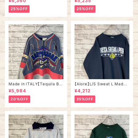
¥6,360
¥5,235
ライプ コーデュロイ シャツ ボタ
SITY OF TENNESSEE” vinta
ンダウン 長袖 ワンポイントロゴ
ge ナツメグミルズ カレッジモノ
25%OFF
25%OFF
刺繍ロゴ 旧タグ USA アメリカ
カレッジロゴ テネシー大学 スウ
古着
ェット トレーナー ヴィンテージ
アメリカ USA 古着
Made in ITALY【Tequila Bo
【Alore】L/S Sweat L Made i
om】L/S Sweat/Trainer XL 9
n USA 90s 社交クラブ プロモ
¥5,984
¥4,212
0s ハーフジップスウェット トレ
ーション スウェット トレーナー
ーナー マルチカラー レーシング
USA製 vintage ヴィンテージ
20%OFF
35%OFF
イタリア製 Euro ユーロ 古着
アメリカ USA 古着