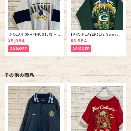
【POLAR GRAPHICS】L/S Hal
【PRO PLAYER】L/S Sweat L
fZip Sweat XL Made in US
相当 90s Made in USA “PA
¥5,984
¥5,584
A 90s “ALASKA” スーベニア
CKERS” NFL チームモノ スウ
ハーフジップスウェット トレーナ
ェット トレーナー USA製 チーム
20%OFF
20%OFF
ー アラスカ お土産モノ vintag
ロゴ 1996 CHAMPS 優勝記念
e ヴィンテージ アメリカ USA
深緑 アメリカ USA 古着
古着
その他の商品