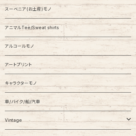
Nylon Jacket
NIKE
スーベニア(お土産)モノ
Stadium Jumper
RALPH LAUREN
アニマルTee/Sweat shirts
Down Jacket
TOMMY HILFIGER
アルコールモノ
Coat
Levi’s
アートプリント
キャラクターモノ
車/バイク/船/汽車
Vintage