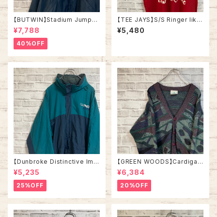
【BUTWIN】Stadium Jumper
【TEE JAYS】S/S Ringer like
XL相当 80s “STATE MECHA
Tee XL 90s Made in USA
¥7,788
¥5,480
NICAL” Made in USA ナイロ
“Bourbon Street”vintage リ
ン スタジャン スタジアムジャン
ンガーライク レイヤード Tシャ
40%OFF
パー USA製 企業モノ 刺繍ロゴ
ツ ニューオーリンズ バーボンス
リブライン アウター アメリカ U
トリート JAZZ 楽器 アルコール
SA 古着
ヴィンテージ シングルステッチ
アメリカ USA レトロ 古着
【Dunbroke Distinctive Ima
【GREEN WOODS】Cardigan
ges】Nylon jacket XL 90s v
L相当 Made in BRITAIN “EU
¥5,235
¥6,384
intage ナイロンジャケット 企
RO LINE” カーディガン 総柄 ウ
業モノ 企業ロゴ 刺繍ロゴ グリ
ール混合 イギリス製 ユーロライ
25%OFF
20%OFF
ーン 切替 ウインドブレーカー
ン ヨーロッパ 古着
アメリカ USA 古着