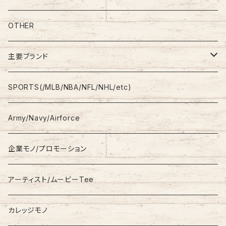
S/L Tee
Polo Shirt
Jeans/Denim
OTHER
Shirt
Work Pants
主要ブランド
L/S
Sweatshirt
Shorts
adidas
SPORTS(/MLB/NBA/NFL/NHL/etc)
S/S
Hoodie
Champion
Army/Navy/Airforce
Fleece
Carhartt
企業モノ/プロモーション
Knit/Sweater
Columbia
アーティスト/ムービーTee
Jacket
NAUTICA
カレッジモノ