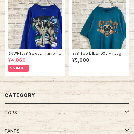
【NWF】L/S Sweat/Trainer L
S/S Tee L相当 90s vintage
90s Made in USA スウェット
“BOZE MAN” スーベニア Tシ
¥4,860
¥5,000
トレーナー 企業モノ ウルフ フル
ャツ フィッシング 釣り シングル
ムーン オオカミ 満月 USA製 ア
ステッチ アメリカ USA レトロ
25%OFF
メリカ USA 古着
古着
CATEGORY
TOPS
Tee
PANTS