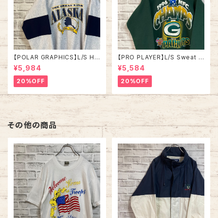
【POLAR GRAPHICS】L/S Hal
【PRO PLAYER】L/S Sweat L
fZip Sweat XL Made in US
相当 90s Made in USA “PA
¥5,984
¥5,584
A 90s “ALASKA” スーベニア
CKERS” NFL チームモノ スウ
ハーフジップスウェット トレーナ
ェット トレーナー USA製 チーム
20%OFF
20%OFF
ー アラスカ お土産モノ vintag
ロゴ 1996 CHAMPS 優勝記念
e ヴィンテージ アメリカ USA
深緑 アメリカ USA 古着
古着
その他の商品