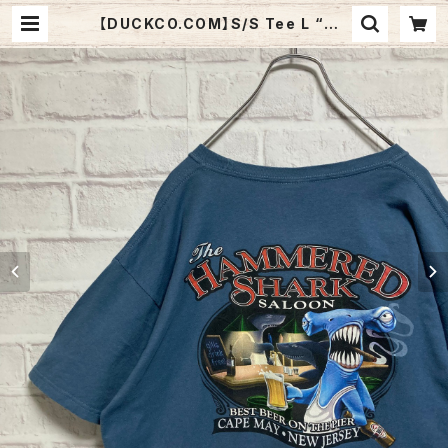
【DUCKCO.COM】S/S Tee L “HA
MMERHEAD SHARK” Tシャツ
“ハンマーヘッドシャーク” バックプリ
ント 両面プリント サメ アメリカ 古着
| Fuzzy Fuzzy