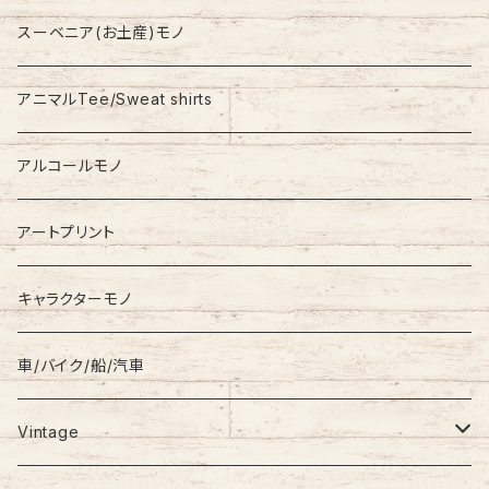
Nylon Jacket
NIKE
スーベニア(お土産)モノ
Stadium Jumper
RALPH LAUREN
アニマルTee/Sweat shirts
Down Jacket
TOMMY HILFIGER
アルコールモノ
Coat
Levi’s
アートプリント
キャラクターモノ
車/バイク/船/汽車
Vintage