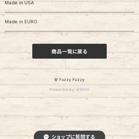
60s-70s
Made in USA
80s
Made in EURO
90s
商品一覧に戻る
00s
© Fuzzy Fuzzy
Powered by
ショップに質問する