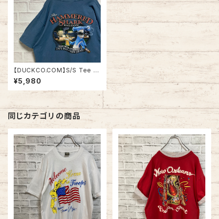
【DUCKCO.COM】S/S Tee L
“HAMMERHEAD SHARK” T
¥5,980
シャツ “ハンマーヘッドシャー
ク” バックプリント 両面プリント
サメ アメリカ 古着
同じカテゴリの商品