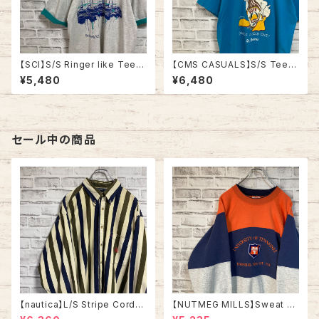
【SCI】S/S Ringer like Tee X
【CMS CASUALS】S/S Tee L
L 90s Made in USA vintage
80s-90s Made in USA “DU
¥5,480
¥6,480
リンガーライク レイヤード Tシ
CK LIGHT” vintage USA製
ャツ アート リゾート地 ヨット ス
ダックライト アニマル ビール ア
ーベニア シングルステッチ アメ
ルコール ヴィンテージ シングル
リカ USA レトロ 古着
ステッチ アメリカ USA レトロ
古着
セール中の商品
【nautica】L/S Stripe Cordur
【NUTMEG MILLS】Sweat XL
oy Shirt L 90s ノーティカ スト
Made in USA 90s “UNIVER