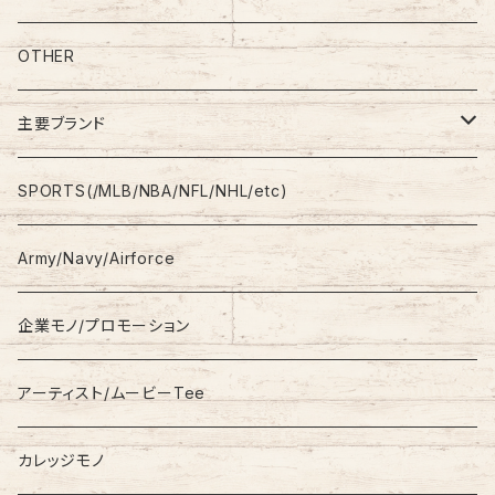
S/L Tee
Polo Shirt
Jeans/Denim
OTHER
Shirt
Work Pants
主要ブランド
L/S
Sweatshirt
Shorts
adidas
SPORTS(/MLB/NBA/NFL/NHL/etc)
S/S
Hoodie
Champion
Army/Navy/Airforce
Fleece
Carhartt
企業モノ/プロモーション
Knit/Sweater
Columbia
アーティスト/ムービーTee
Jacket
NAUTICA
カレッジモノ