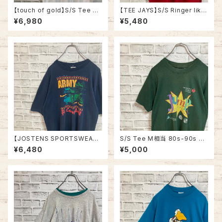
【touch of gold】S/S Tee XL
【TEE JAYS】S/S Ringer like
90s Made in USA vintage
Tee XL 90s Made in USA
¥6,980
¥5,480
“Welcome home ” messag
“Bourbon Street”vintage リ
e Tee 米軍兵士帰還歓迎 Tシ
ンガーライク レイヤード Tシャ
ャツ USA製 湾岸戦争 メッセー
ツ ニューオーリンズ バーボンス
ジ 星条旗 シングルステッチ アメ
トリート JAZZ 楽器 アルコール
リカ USA 古着
ヴィンテージ シングルステッチ
アメリカ USA レトロ 古着
【JOSTENS SPORTSWEAR】
S/S Tee M相当 80s-90s vi
S/S Tee L 90s Made in US
ntage バックプリント 両面プリ
¥6,480
¥5,000
A “Ft.Campbell” vintage AR
ント Tシャツ シングルステッチ
MY Tee USA製 米陸軍 アーミ
チャリティ イベント アメリカ US
ー 陸軍基地 キャンベル 戦車 ヴ
A レトロ 古着
ィンテージ シングルステッチ ア
メリカ USA 古着