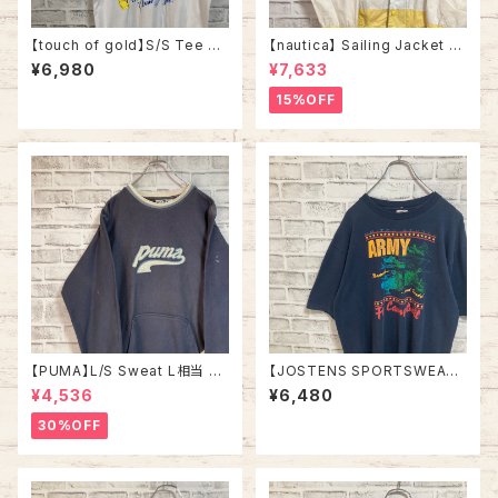
【touch of gold】S/S Tee XL
【nautica】 Sailing Jacket L
90s Made in USA vintage
相当 90s “Old nautica”ノー
¥6,980
¥7,633
“Welcome home ” messag
ティカ 切替 セーリングジャケッ
e Tee 米軍兵士帰還歓迎 Tシ
ト 刺繍ロゴ 胸ロゴ 旧タグ アウ
15%OFF
ャツ USA製 湾岸戦争 メッセー
ター アメリカ USA 古着
ジ 星条旗 シングルステッチ アメ
リカ USA 古着
【PUMA】L/S Sweat L相当 M
【JOSTENS SPORTSWEAR】
ade in BULGARIA プーマ ス
S/S Tee L 90s Made in US
¥4,536
¥6,480
ウェット トレーナー ブルガリア
A “Ft.Campbell” vintage AR
製 ユーロ ヨーロッパ 古着
MY Tee USA製 米陸軍 アーミ
30%OFF
ー 陸軍基地 キャンベル 戦車 ヴ
ィンテージ シングルステッチ ア
メリカ USA 古着