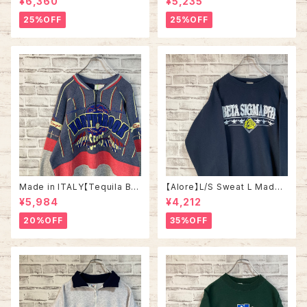
¥6,360
¥5,235
ライプ コーデュロイ シャツ ボタ
SITY OF TENNESSEE” vinta
ンダウン 長袖 ワンポイントロゴ
ge ナツメグミルズ カレッジモノ
25%OFF
25%OFF
刺繍ロゴ 旧タグ USA アメリカ
カレッジロゴ テネシー大学 スウ
古着
ェット トレーナー ヴィンテージ
アメリカ USA 古着
Made in ITALY【Tequila Bo
【Alore】L/S Sweat L Made i
om】L/S Sweat/Trainer XL 9
n USA 90s 社交クラブ プロモ
¥5,984
¥4,212
0s ハーフジップスウェット トレ
ーション スウェット トレーナー
ーナー マルチカラー レーシング
USA製 vintage ヴィンテージ
20%OFF
35%OFF
イタリア製 Euro ユーロ 古着
アメリカ USA 古着