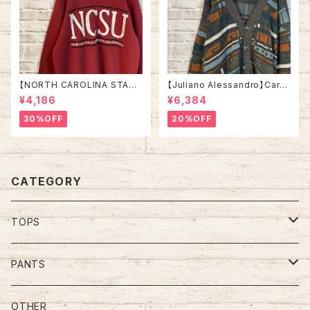
【NORTH CAROLINA STATE
【Juliano Alessandro】Cardi
UNIVRTSITY】L/S Sweat L
gan L Made in ITALY “EUR
¥4,186
¥6,384
相当 90s “ NORTH CAROLI
O LINE” カーディガン 総柄 ウ
NA STATE UNIVRTSITY” ス
ール混合 イタリア製 ユーロライ
30%OFF
20%OFF
ウェット トレーナー カレッジモノ
ン ヨーロッパ 古着
カレッジロゴ vintage ヴィンテ
ージ ビンテージ アメリカ USA
古着
CATEGORY
TOPS
Tee
PANTS
S/L Tee
Polo Shirt
Jeans/Denim
OTHER