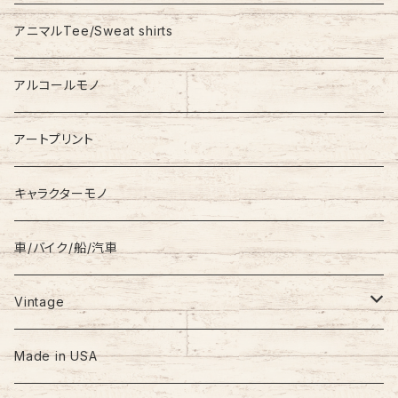
Stadium Jumper
RALPH LAUREN
アニマルTee/Sweat shirts
Down Jacket
TOMMY HILFIGER
アルコールモノ
Coat
Levi’s
アートプリント
キャラクターモノ
車/バイク/船/汽車
Vintage
60s-70s
Made in USA