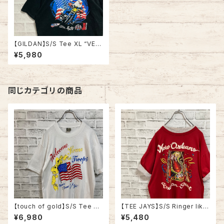
【GILDAN】S/S Tee XL “VET
ERAN’S THUNDER” Tシャツ
¥5,980
バックプリント 両面プリント バ
イク イーグル 星条旗 アメリカ
古着
同じカテゴリの商品
【touch of gold】S/S Tee XL
【TEE JAYS】S/S Ringer like
90s Made in USA vintage
Tee XL 90s Made in USA
¥6,980
¥5,480
“Welcome home ” messag
“Bourbon Street”vintage リ