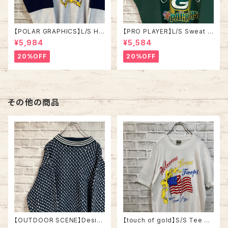
【POLAR GRAPHICS】L/S Hal
【PRO PLAYER】L/S Sweat L
fZip Sweat XL Made in US
相当 90s Made in USA “PA
¥5,984
¥5,584
A 90s “ALASKA” スーベニア
CKERS” NFL チームモノ スウ
ハーフジップスウェット トレーナ
ェット トレーナー USA製 チーム
20%OFF
20%OFF
ー アラスカ お土産モノ vintag
ロゴ 1996 CHAMPS 優勝記念
e ヴィンテージ アメリカ USA
深緑 アメリカ USA 古着
古着
その他の商品
【OUTDOOR SCENE】Desig
【touch of gold】S/S Tee XL
n Knit L相当 ”Bird’s Eye” デ
90s Made in USA vintage