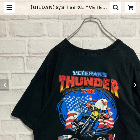
【GILDAN】S/S Tee XL “VETERA
N’S THUNDER” Tシャツ バックプ
リント 両面プリント バイク イーグル
星条旗 アメリカ 古着 | Fuzzy Fuzz
y