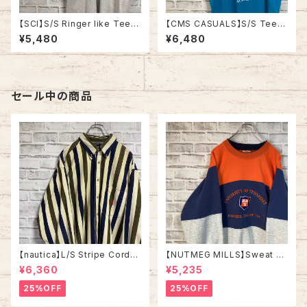
【SCI】S/S Ringer like Tee X
【CMS CASUALS】S/S Tee L
L 90s Made in USA vintage
80s-90s Made in USA “DU
¥5,480
¥6,480
リンガーライク レイヤード Tシ
CK LIGHT” vintage USA製
ャツ アート リゾート地 ヨット ス
ダックライト アニマル ビール ア
ーベニア シングルステッチ アメ
ルコール ヴィンテージ シングル
リカ USA レトロ 古着
ステッチ アメリカ USA レトロ
古着
セール中の商品
【nautica】L/S Stripe Cordur
【NUTMEG MILLS】Sweat XL
oy Shirt L 90s ノーティカ スト
Made in USA 90s “UNIVER
¥6,360
¥5,235
ライプ コーデュロイ シャツ ボタ
SITY OF TENNESSEE” vinta
ンダウン 長袖 ワンポイントロゴ
ge ナツメグミルズ カレッジモノ
25%OFF
25%OFF
刺繍ロゴ 旧タグ USA アメリカ
カレッジロゴ テネシー大学 スウ
古着
ェット トレーナー ヴィンテージ