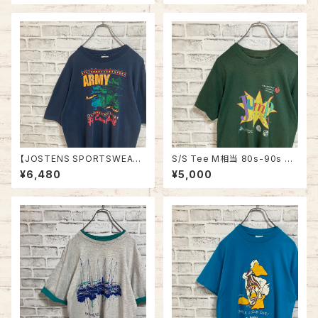
e Tee 米軍兵士帰還歓迎 Tシ
ンガーライク レイヤード Tシャ
ャツ USA製 湾岸戦争 メッセー
ツ ニューオーリンズ バーボンス
ジ 星条旗 シングルステッチ アメ
トリート JAZZ 楽器 アルコール
リカ USA 古着
ヴィンテージ シングルステッチ
アメリカ USA レトロ 古着
【JOSTENS SPORTSWEAR】
S/S Tee M相当 80s-90s vi
S/S Tee L 90s Made in US
ntage バックプリント 両面プリ
¥6,480
¥5,000
A “Ft.Campbell” vintage AR
ント Tシャツ シングルステッチ
MY Tee USA製 米陸軍 アーミ
チャリティ イベント アメリカ US
ー 陸軍基地 キャンベル 戦車 ヴ
A レトロ 古着
ィンテージ シングルステッチ ア
メリカ USA 古着