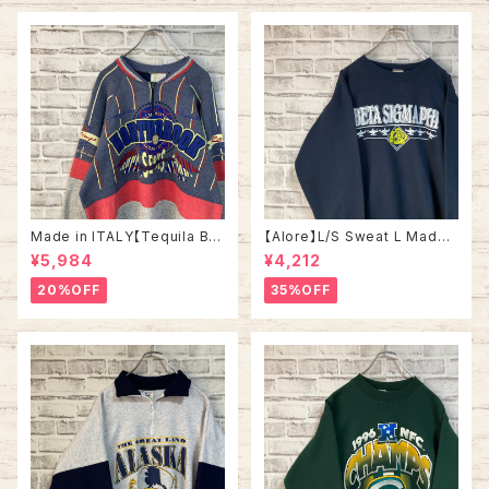
アメリカ USA 古着
Made in ITALY【Tequila Bo
【Alore】L/S Sweat L Made i
om】L/S Sweat/Trainer XL 9
n USA 90s 社交クラブ プロモ
¥5,984
¥4,212
0s ハーフジップスウェット トレ
ーション スウェット トレーナー
ーナー マルチカラー レーシング
USA製 vintage ヴィンテージ
20%OFF
35%OFF
イタリア製 Euro ユーロ 古着
アメリカ USA 古着