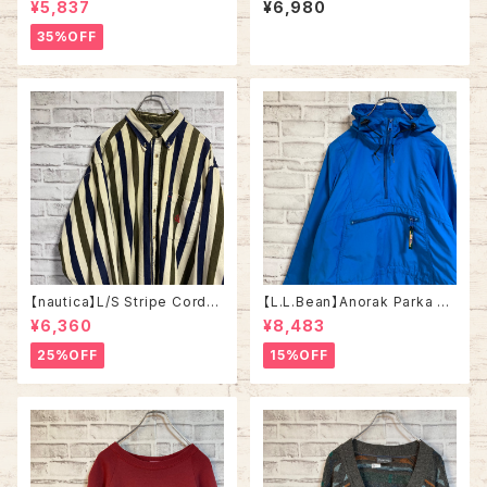
¥5,837
¥6,980
ザインニット 総柄ニット デザイ
“Welcome home ” messag
ンニット セーター バーズアイ リ
e Tee 米軍兵士帰還歓迎 Tシ
35%OFF
ブライン アメリカ USA 古着
ャツ USA製 湾岸戦争 メッセー
ジ 星条旗 シングルステッチ アメ
リカ USA 古着
【nautica】L/S Stripe Cordur
【L.L.Bean】Anorak Parka L
oy Shirt L 90s ノーティカ スト
相当 80s vintage エルエルビ
¥6,360
¥8,483
ライプ コーデュロイ シャツ ボタ
ーン アノラックパーカー ナイロ
ンダウン 長袖 ワンポイントロゴ
ンジャケット マウンテンパーカ
25%OFF
15%OFF
刺繍ロゴ 旧タグ USA アメリカ
ー マウパ 刺繍ロゴ ワンポイン
古着
トロゴ ブルー 美品 アメリカ US
A 古着