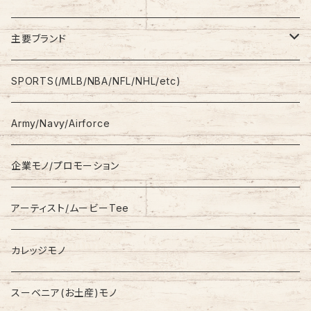
Shirt
Work Pants
主要ブランド
L/S
Sweatshirt
Shorts
adidas
SPORTS(/MLB/NBA/NFL/NHL/etc)
S/S
Hoodie
Champion
Army/Navy/Airforce
Fleece
Carhartt
企業モノ/プロモーション
Knit/Sweater
Columbia
アーティスト/ムービーTee
Jacket
NAUTICA
カレッジモノ
Nylon Jacket
NIKE
スーベニア(お土産)モノ