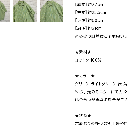
【着丈】約77cm
【袖丈】約25.5cm
【身幅】約60cm
【肩幅】約51cm
※多少の誤差はご了承願いま
★素材★
コットン 100%
★カラー★
グリーン ライトグリーン 緑 
※お手元のモニターにてカメ
は色合いが異なる場合がござ
★状態★
古着なりの多少の使用感や色