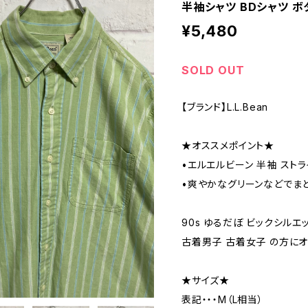
半袖シャツ BDシャツ ボ
¥5,480
SOLD OUT
【ブランド】L.L.Bean
★オススメポイント★
•エルエルビーン 半袖 スト
•爽やかなグリーンなどでまと
90s ゆるだぼ ビックシルエッ
古着男子 古着女子 の方にオ
★サイズ★
表記・・・M（L相当）