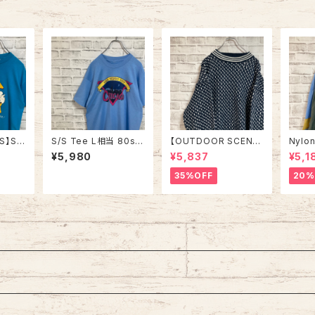
ジ アメリカ USA 古着
古着
S】S/
S/S Tee L相当 80s-
【OUTDOOR SCENE】
Nylon
90s M
90s vintage “CHICA
Design Knit L相当 ”B
vint
¥5,980
¥5,837
¥5,1
GO” スーベニア Tシャ
ird’s Eye” デザインニ
ケット
A
ツ シティビュー 街並み
ット 総柄ニット デザイン
替 ウ
35%OFF
20%
アニマ
シングルステッチ アメリ
ニット セーター バーズ
レトロ
ル ヴ
カ USA レトロ 古着
アイ リブライン アメリ
グルス
カ USA 古着
SA レ