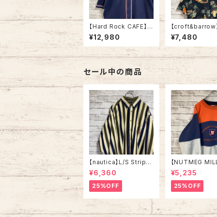
【Hard Rock CAFE】
【croft&barrow
S/S Baseball Shirt L
Shirt L “BEER 
¥12,980
¥7,480
相当 Made in USA ハ
n” Rayon100
ードロックカフェ ベース
ハシャツ 柄シャ
ボールシャツ ゲームシ
シャツ ビール柄 
ャツ USA製 コットン10
ル アルコール 酒
0 アメリカ USA 古着
カ USA 古着
セール中の商品
【nautica】L/S Stripe
【NUTMEG MIL
Corduroy Shirt L 90
weat XL Made 
¥6,360
¥5,235
s ノーティカ ストライプ
A 90s “UNIVE
コーデュロイ シャツ ボ
OF TENNESSEE
25%OFF
25%OFF
タンダウン 長袖 ワンポ
tage ナツメグミ
イントロゴ 刺繍ロゴ 旧
レッジモノ カレ
タグ USA アメリカ 古着
テネシー大学 ス
トレーナー ヴィ