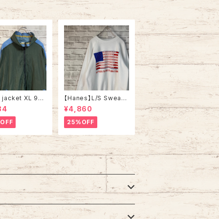
 jacket XL 90s
【Hanes】L/S Sweat
age ナイロンジャ
XL 90s ヘインズ スウ
84
¥4,860
 マルチカラー 切
ェット トレーナー 星条
インドブレーカー
旗 企業モノ vintage
OFF
25%OFF
 古着
ヴィンテージ アメリカ
USA 古着