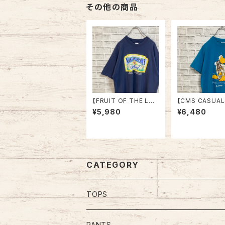
その他の商品
【FRUIT OF THE LO
【CMS CASUAL
OM】S/S Tee XL 90s
S Tee L 80s-
¥5,980
¥6,480
Made in USA Vintag
ade in USA “DUCK L
e Tシャツ 企業モノ 企
IGHT” vintage US
業ロゴ レストラン ロブ
製 ダックライト 
スター シーフード アメ
ル ビール アルコー
リカ USA レトロ 古着
ィンテージ シン
テッチ アメリカ U
トロ 古着
CATEGORY
TOPS
Tee
PANTS