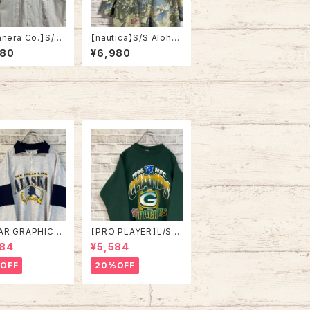
nera Co.】S/S
【nautica】S/S Aloha
 Shirt L相当 キュ
Shirt L 90s vintage
980
¥6,980
ャツ 刺繍 四つポ
ノーティカ オールドノー
 オープンカラーシ
ティカ ヴィンテージ ア
開襟シャツ ライト
ロハシャツ 総柄シャツ
 アメリカ USA
半袖シャツ ビーチ ボタ
ニカル リネンレーヨン
混 アメリカ USA 古着
AR GRAPHICS】
【PRO PLAYER】L/S S
alfZip Sweat X
weat L相当 90s Mad
984
¥5,584
e in USA 90s
e in USA “PACKERS”
SKA” スーベニア
NFL チームモノ スウェ
OFF
20%OFF
ジップスウェット
ット トレーナー USA製
ナー アラスカ お
チームロゴ 1996 CHA
 vintage ヴィ
MPS 優勝記念 深緑 ア
ジ アメリカ USA
メリカ USA 古着