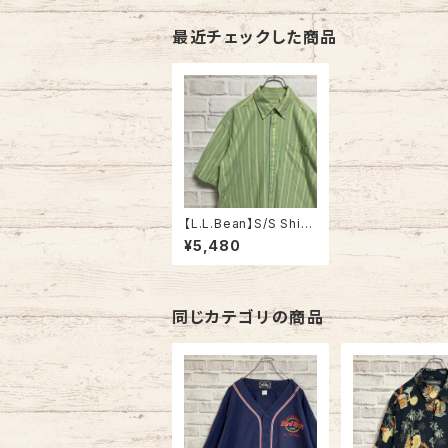
最近チェックした商品
【L.L.Bean】S/S Shirt
L相当 エルエルビーン
¥5,480
ストライプ 半袖シャツ B
Dシャツ ボタンダウン
アメリカ 古着
同じカテゴリの商品