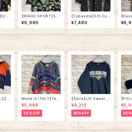
】S/S
【RINGO SPORT】S/S
【Cubavera】S/S Cub
【Hava
Patter
Shirt L “Car Pattern”
a Shirt L相当 キューバ
Cuba
¥6,980
¥7,480
¥6,
% アロ
Rayon100% アロハシ
シャツ 刺繍 オープンカ
ーバシ
ツ 総柄
ャツ 柄シャツ 総柄シャ
ラーシャツ 開襟シャツ
ケット
カクテ
ツ クルマ柄 南国 バカン
ブラック アメリカ USA
ャツ 
 アメリ
ス アメリカ USA 古着
古着
ブルー
古着
LS】S
Made in ITALY【Teq
【Alore】L/S Sweat L
【POL
in US
uila Boom】L/S Swe
Made in USA 90s 社
L/S H
¥5,984
¥4,212
¥5,
RSITY
at/Trainer XL 90s ハ
交クラブ プロモーショ
L Mad
” vin
ーフジップスウェット ト
ン スウェット トレーナー
“ALA
20%OFF
35%OFF
20%
ルズ カ
レーナー マルチカラー
USA製 vintage ヴィン
ハーフ
ッジロゴ
レーシング イタリア製
テージ アメリカ USA
トレー
ウェット
Euro ユーロ 古着
古着
土産モノ
ンテー
ンテー