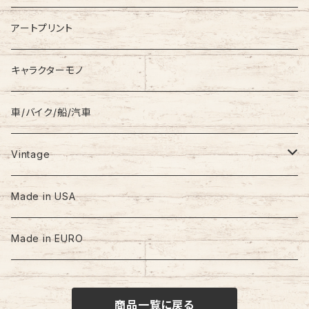
Coat
Levi’s
アートプリント
キャラクターモノ
車/バイク/船/汽車
Vintage
60s-70s
Made in USA
80s
Made in EURO
90s
商品一覧に戻る