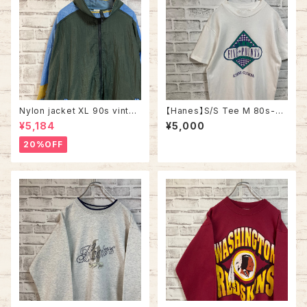
Nylon jacket XL 90s vintag
【Hanes】S/S Tee M 80s-90
e ナイロンジャケット マルチカラ
s Made in USA Vintage Tシ
¥5,184
¥5,000
ー 切替 ウインドブレーカー レ
ャツ 企業モノ 企業ロゴ 両面プ
トロ 古着
リント バックプリント レストラン
20%OFF
アメリカ USA レトロ 古着