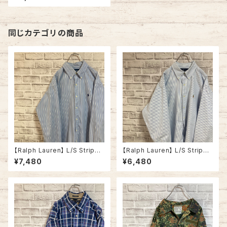
ツ ウエスタンシャツ マルチカラ
ー 切替 ビッグシルエット オーバ
ーサイズ ゆるだぼ 長袖シャツ
USA アメリカ 古着
同じカテゴリの商品
【Ralph Lauren】 L/S Stripe
【Ralph Lauren】 L/S Stripe
BD Shirt L 90s vintage blu
BD Shirt L 90s vintage ラル
¥7,480
¥6,480
e ラルフローレン ストライプ BD
フローレン ストライプ BDシャツ
シャツ ボタンダウン 長袖 ポニ
ボタンダウン 長袖 ポニーロゴ
ーロゴ 刺繍ロゴ 胸ロゴ アメリ
刺繍ロゴ 胸ロゴ アメリカ USA
カ USA 古着
古着