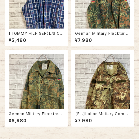
【TOMMY HILFIGER】L/S Ch
German Military Flecktarn
eck BD Shirt L トミーヒルフィ
Camo ShirtJacket L/S L相
¥5,480
¥7,980
ガー ストライプ BDシャツ ボタ
当 90s ドイツ軍 シャツジャケッ
ンダウン 長袖 USA アメリカ 古
ト フレクターカモ フレックカモ
着
フレックターンカモ カモ柄 迷彩
国旗 ドイツ ユーロミリタリー
ユーロ 古着
German Military Flecktarn
【E.I.】Italian Military Comba
Camo ShirtJacket L/S L相
t Jacket L/S XL相当 VEGET
¥6,980
¥7,980
当 ドイツ軍 シャツジャケット フ
ATO CAMO イタリア軍 コンバ
レクターカモ フレックカモ フレ
ットジャケット ベジタートカモ カ
ックターンカモ カモ柄 迷彩 国
モ柄 迷彩 リップストップ生地 イ
旗 ドイツ ユーロミリタリー ユ
タリア ユーロミリタリー ユーロ