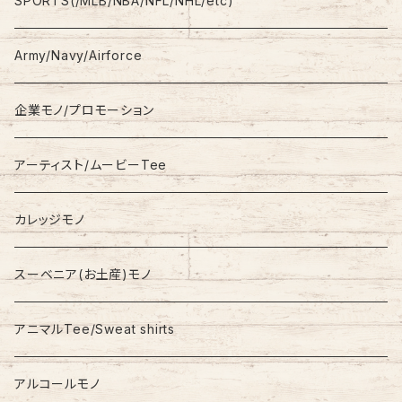
SPORTS(/MLB/NBA/NFL/NHL/etc)
S/S
Hoodie
Champion
Army/Navy/Airforce
Fleece
Carhartt
企業モノ/プロモーション
Knit/Sweater
Columbia
アーティスト/ムービーTee
Jacket
NAUTICA
カレッジモノ
Nylon Jacket
NIKE
スーベニア(お土産)モノ
Stadium Jumper
RALPH LAUREN
アニマルTee/Sweat shirts
Down Jacket
TOMMY HILFIGER
アルコールモノ