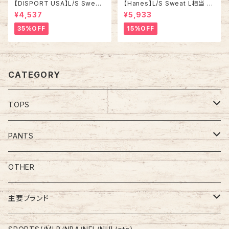
【DISPORT USA】L/S Sweat
【Hanes】L/S Sweat L相当 9
L 00s “ Hooters ” プロモー
0s “ WASHINGTON REDSKI
¥4,537
¥5,933
ション スウェット トレーナー Y2
NS” NFL チームモノ スウェット
K 企業モノ 刺繍ロゴ リブライン
トレーナー チームロゴ ワシント
35%OFF
15%OFF
アメリカ USA 古着
ン レッドスキンズ ボルドー ワイ
ンレッド アメリカ USA 古着
CATEGORY
TOPS
Tee
PANTS
S/L Tee
Polo Shirt
Jeans/Denim
OTHER
Shirt
Work Pants
主要ブランド
L/S
Sweatshirt
Shorts
adidas