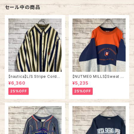
ーロ 古着
古着
セール中の商品
【nautica】L/S Stripe Cordur
【NUTMEG MILLS】Sweat XL
oy Shirt L 90s ノーティカ スト
Made in USA 90s “UNIVER
¥6,360
¥5,235
ライプ コーデュロイ シャツ ボタ
SITY OF TENNESSEE” vinta
ンダウン 長袖 ワンポイントロゴ
ge ナツメグミルズ カレッジモノ
25%OFF
25%OFF
刺繍ロゴ 旧タグ USA アメリカ
カレッジロゴ テネシー大学 スウ
古着
ェット トレーナー ヴィンテージ
アメリカ USA 古着