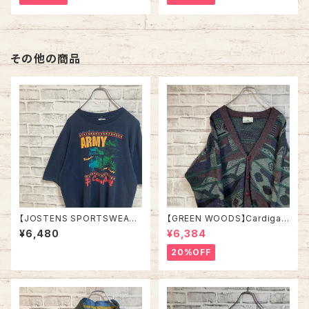
ー アラスカ お土産モノ vintag
ロゴ 1996 CHAMPS 優勝記念
e ヴィンテージ アメリカ USA
深緑 アメリカ USA 古着
古着
その他の商品
【JOSTENS SPORTSWEAR】
【GREEN WOODS】Cardigan
S/S Tee L 90s Made in US
L相当 Made in BRITAIN “EU
¥6,480
¥6,384
A “Ft.Campbell” vintage AR
RO LINE” カーディガン 総柄 ウ
MY Tee USA製 米陸軍 アーミ
ール混合 イギリス製 ユーロライ
20%OFF
ー 陸軍基地 キャンベル 戦車 ヴ
ン ヨーロッパ 古着
ィンテージ シングルステッチ ア
メリカ USA 古着