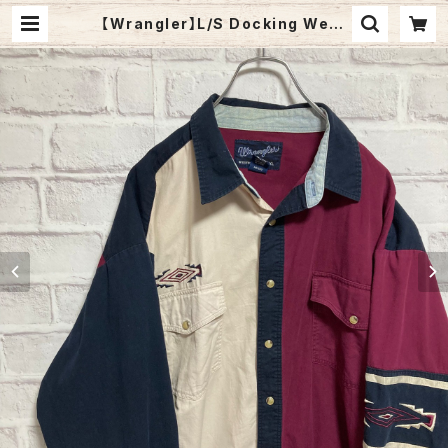
【Wrangler】L/S Docking West
ern Shirt XL ドッキングシャツ ウエ
スタンシャツ マルチカラー 切替 ビッ
グシルエット オーバーサイズ ゆるだ
ぼ 長袖シャツ USA アメリカ 古着 | F
uzzy Fuzzy