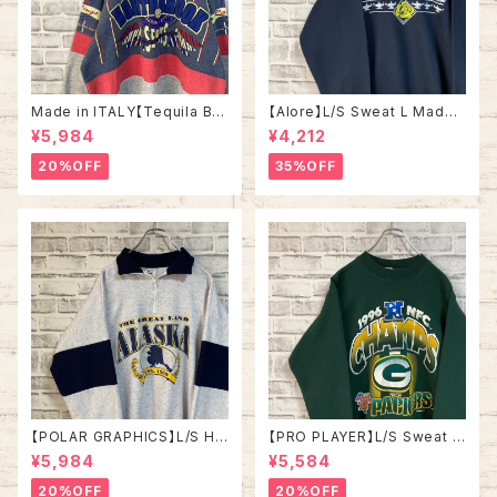
Made in ITALY【Tequila Bo
【Alore】L/S Sweat L Made i
om】L/S Sweat/Trainer XL 9
n USA 90s 社交クラブ プロモ
¥5,984
¥4,212
0s ハーフジップスウェット トレ
ーション スウェット トレーナー
ーナー マルチカラー レーシング
USA製 vintage ヴィンテージ
20%OFF
35%OFF
イタリア製 Euro ユーロ 古着
アメリカ USA 古着
【POLAR GRAPHICS】L/S Hal
【PRO PLAYER】L/S Sweat L
fZip Sweat XL Made in US
相当 90s Made in USA “PA
¥5,984
¥5,584
A 90s “ALASKA” スーベニア
CKERS” NFL チームモノ スウ
ハーフジップスウェット トレーナ
ェット トレーナー USA製 チーム
20%OFF
20%OFF