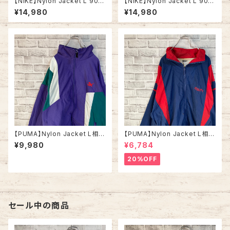
【NIKE】Nylon Jacket L 90s
【NIKE】Nylon Jacket L 90s
vintage USA規格 ナイキ 銀タ
vintage USA規格 ナイキ 銀タ
¥14,980
¥14,980
グ ナイロンジャケット 切替 刺繍
グ ナイロンジャケット 切替 刺繍
ロゴ 胸ロゴ ワンポイントロゴ S
ロゴ 胸ロゴ ワンポイントロゴ S
woosh アウター アメリカ USA
woosh アウター アメリカ USA
古着
古着
【PUMA】Nylon Jacket L相当
【PUMA】Nylon Jacket L相当
80s vintage プーマ ナイロン
90s プーマ ナイロンジャケット
¥9,980
¥6,784
ジャケット 切替 刺繍ロゴ ワン
切替 刺繍ロゴ ワンポイントロゴ
ポイントロゴ ヴィンテージ ウイ
ウインドブレーカー アウター ア
20%OFF
ンドブレーカー アウター アメリ
メリカ USA 古着
カ USA 古着
セール中の商品