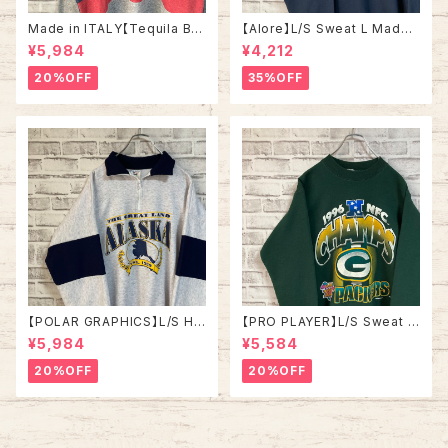
Made in ITALY【Tequila Bo
【Alore】L/S Sweat L Made i
om】L/S Sweat/Trainer XL 9
n USA 90s 社交クラブ プロモ
¥5,984
¥4,212
0s ハーフジップスウェット トレ
ーション スウェット トレーナー
ーナー マルチカラー レーシング
USA製 vintage ヴィンテージ
20%OFF
35%OFF
イタリア製 Euro ユーロ 古着
アメリカ USA 古着
【POLAR GRAPHICS】L/S Hal
【PRO PLAYER】L/S Sweat L
fZip Sweat XL Made in US
相当 90s Made in USA “PA
¥5,984
¥5,584
A 90s “ALASKA” スーベニア
CKERS” NFL チームモノ スウ
ハーフジップスウェット トレーナ
ェット トレーナー USA製 チーム
20%OFF
20%OFF
ー アラスカ お土産モノ vintag
ロゴ 1996 CHAMPS 優勝記念
e ヴィンテージ アメリカ USA
深緑 アメリカ USA 古着
古着