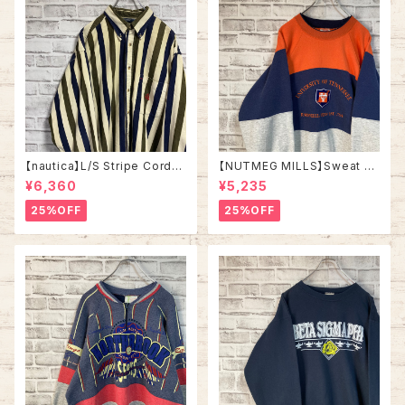
【nautica】L/S Stripe Cordur
【NUTMEG MILLS】Sweat XL
oy Shirt L 90s ノーティカ スト
Made in USA 90s “UNIVER
¥6,360
¥5,235
ライプ コーデュロイ シャツ ボタ
SITY OF TENNESSEE” vinta
ンダウン 長袖 ワンポイントロゴ
ge ナツメグミルズ カレッジモノ
25%OFF
25%OFF
刺繍ロゴ 旧タグ USA アメリカ
カレッジロゴ テネシー大学 スウ
古着
ェット トレーナー ヴィンテージ
アメリカ USA 古着