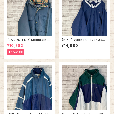
【LANDS’ END】Mountain Pa
【NIKE】Nylon Pullover Jack
rka L相当 Made in USA 90s
et XL 90s vintage ナイキ カ
¥10,782
¥14,980
vintage ランズエンド マウンテ
レッジロゴ ナイロンプルオーバ
ンパーカー USA製 ヴィンテー
ー ナイロンジャケット ヴィンテ
10%OFF
ジ アメリカ USA レトロ 古着
ージ 刺繍ロゴ 胸ロゴ ワンポイ
ントロゴ SWOOSH アウター
アメリカ USA 古着