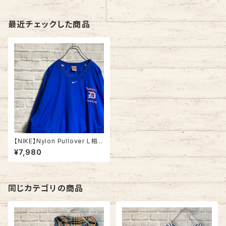
最近チェックした商品
【NIKE】Nylon Pullover L相当
USA規格 ナイキ ナイロンプル
¥7,980
オーバー ナイロンジャケット 刺
繍ロゴ センターロゴ ワンポイン
トロゴ Swoosh ビッグシルエッ
ト アウター アメリカ 古着
同じカテゴリの商品