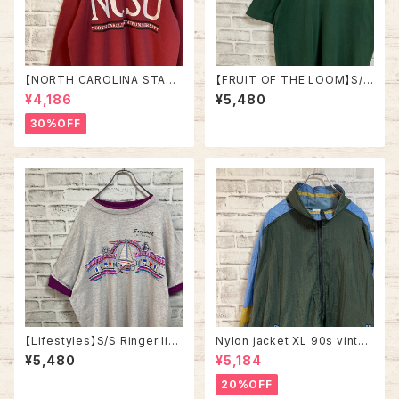
【NORTH CAROLINA STATE
【FRUIT OF THE LOOM】S/S
UNIVRTSITY】L/S Sweat L
Tee L 90s Made in USA “B
¥4,186
¥5,480
相当 90s “ NORTH CAROLI
oogie’s Diner” Vintage 両面
NA STATE UNIVRTSITY” ス
プリント Tシャツ 企業モノ 企業
30%OFF
ウェット トレーナー カレッジモノ
ロゴ レストラン アメリカ USA
カレッジロゴ vintage ヴィンテ
古着
ージ ビンテージ アメリカ USA
古着
【Lifestyles】S/S Ringer like
Nylon jacket XL 90s vintag
Tee XL 90s Made in USA v
e ナイロンジャケット マルチカラ
¥5,480
¥5,184
intage リンガーライク レイヤ
ー 切替 ウインドブレーカー レ
ード Tシャツ リゾート地 スーベ
トロ 古着
20%OFF
ニア ツートン ヴィンテージ シン