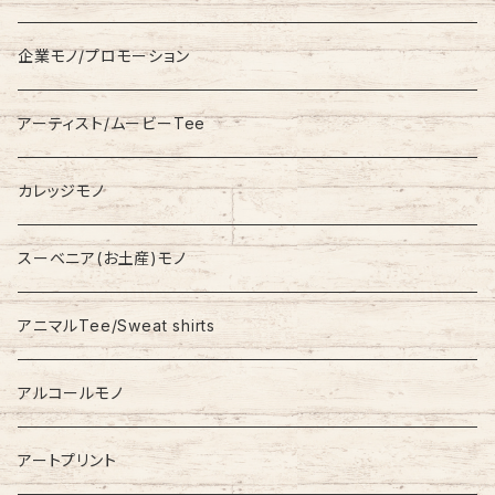
Fleece
Carhartt
企業モノ/プロモーション
Knit/Sweater
Columbia
アーティスト/ムービーTee
Jacket
NAUTICA
カレッジモノ
Nylon Jacket
NIKE
スーベニア(お土産)モノ
Stadium Jumper
RALPH LAUREN
アニマルTee/Sweat shirts
Down Jacket
TOMMY HILFIGER
アルコールモノ
Coat
Levi’s
アートプリント