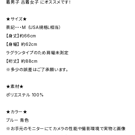
着男子 古着女子 にオススメです！
★サイズ★
表記・・・M （USA規格L相当）
【身丈】約66cm
【身幅】 約62cm
ラグランタイプのため肩幅未測定
【裄丈】 約88cm
※多少の誤差はご了承願います。
★素材★
ポリエステル 100%
★カラー★
ブルー 青色
※お手元のモニターにてカメラの性能や撮影環境で実物と画像