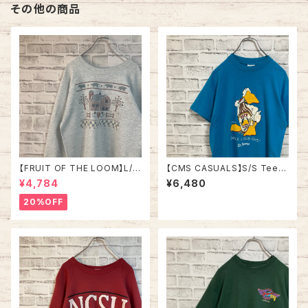
その他の商品
【FRUIT OF THE LOOM】L/S
【CMS CASUALS】S/S Tee L
Sweat/Trainer L 90s Made
80s-90s Made in USA “DU
¥4,784
¥6,480
in USA アート系 スウェット トレ
CK LIGHT” vintage USA製
ーナー ファーム 農場 USA製 ア
ダックライト アニマル ビール ア
20%OFF
ートプリント アメリカ USA 古着
ルコール ヴィンテージ シングル
ステッチ アメリカ USA レトロ
古着