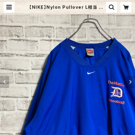
【NIKE】Nylon Pullover L相当 US
A規格 ナイキ ナイロンプルオーバー
ナイロンジャケット 刺繍ロゴ センタ
ーロゴ ワンポイントロゴ Swoosh
ビッグシルエット アウター アメリカ
古着 | Fuzzy Fuzzy