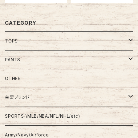
グルステッチ アメリカ USA レト
ロ 古着
CATEGORY
TOPS
Tee
PANTS
S/L Tee
Polo Shirt
Jeans/Denim
OTHER
Shirt
Work Pants
主要ブランド
L/S
Sweatshirt
Shorts
adidas
SPORTS(/MLB/NBA/NFL/NHL/etc)
S/S
Hoodie
Champion
Army/Navy/Airforce