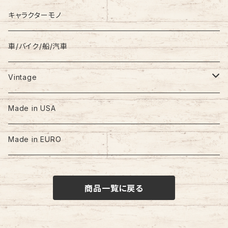
キャラクターモノ
車/バイク/船/汽車
Vintage
60s-70s
Made in USA
80s
Made in EURO
90s
商品一覧に戻る
00s