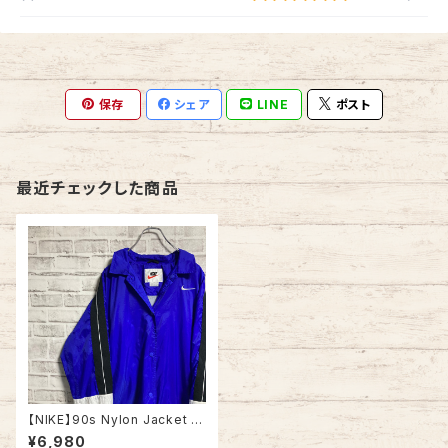
保存
シェア
LINE
ポスト
最近チェックした商品
【NIKE】90s Nylon Jacket L
相当 USA規格 ナイキ 銀タグ 切
¥6,980