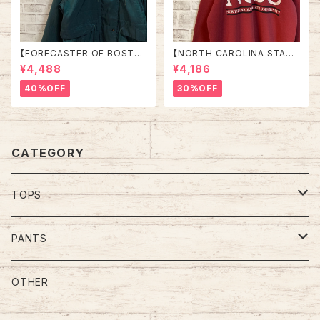
【FORECASTER OF BOSTO
【NORTH CAROLINA STATE
N】Nylon jacket L相当 90s v
UNIVRTSITY】L/S Sweat L
¥4,488
¥4,186
intage ナイロンジャケット コー
相当 90s “ NORTH CAROLI
ト 中綿 フード取外し可能 グリ
NA STATE UNIVRTSITY” ス
40%OFF
30%OFF
ーン 切替 ウインドブレーカー
ウェット トレーナー カレッジモノ
アメリカ USA レトロ 古着
カレッジロゴ vintage ヴィンテ
ージ ビンテージ アメリカ USA
古着
CATEGORY
TOPS
Tee
PANTS
S/L Tee
Polo Shirt
Jeans/Denim
OTHER