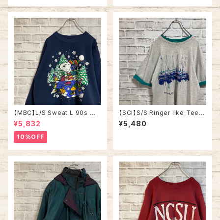
アメリカ USA 古着
【MBC】L/S Sweat L 90s Ma
【SCI】S/S Ringer like Tee X
de in USA “ SNOOPY” スヌ
L 90s Made in USA vintage
¥5,832
¥5,480
ーピー ウッドストック キャラクタ
リンガーライク レイヤード Tシ
ー スウェット トレーナー vintag
ャツ アート リゾート地 ヨット ス
10%OFF
e ヴィンテージ アメリカ USA
ーベニア シングルステッチ アメ
古着
リカ USA レトロ 古着