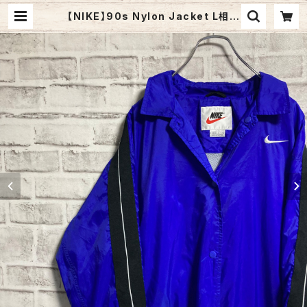
【NIKE】90s Nylon Jacket L相当
USA規格 ナイキ 銀タグ 切替 ナイロ
ンジャケット 刺繍ロゴ 胸ロゴ ワンポ
イントロゴ Swoosh ビッグシルエッ
ト アウター アメリカ 古着 | Fuzzy F
uzzy