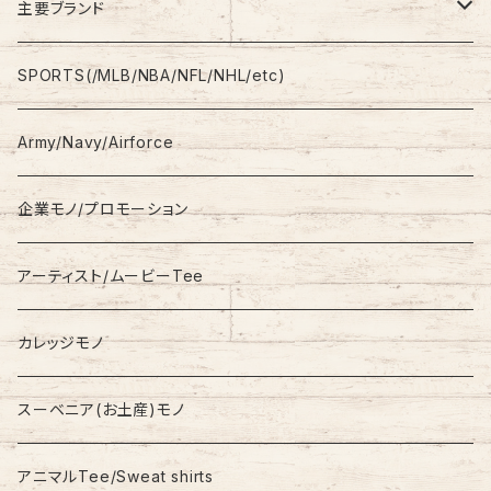
Shirt
Work Pants
主要ブランド
L/S
Sweatshirt
Shorts
adidas
SPORTS(/MLB/NBA/NFL/NHL/etc)
S/S
Hoodie
Champion
Army/Navy/Airforce
Fleece
Carhartt
企業モノ/プロモーション
Knit/Sweater
Columbia
アーティスト/ムービーTee
Jacket
NAUTICA
カレッジモノ
Nylon Jacket
NIKE
スーベニア(お土産)モノ
Stadium Jumper
RALPH LAUREN
アニマルTee/Sweat shirts