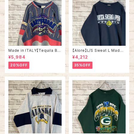
Made in ITALY【Tequila Bo
【Alore】L/S Sweat L Made i
om】L/S Sweat/Trainer XL 9
n USA 90s 社交クラブ プロモ
¥5,984
¥4,212
0s ハーフジップスウェット トレ
ーション スウェット トレーナー
ーナー マルチカラー レーシング
USA製 vintage ヴィンテージ
20%OFF
35%OFF
イタリア製 Euro ユーロ 古着
アメリカ USA 古着