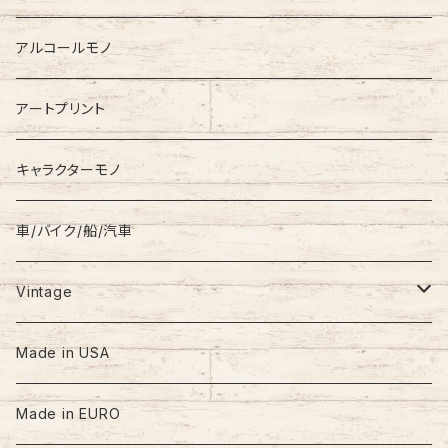
Down Jacket
TOMMY HILFIGER
アルコールモノ
Coat
Levi’s
アートプリント
キャラクターモノ
車/バイク/船/汽車
Vintage
60s-70s
Made in USA
80s
Made in EURO