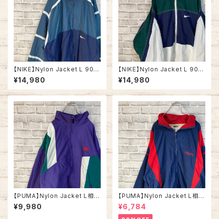
【NIKE】Nylon Jacket L 90s
【NIKE】Nylon Jacket L 90s
vintage USA規格 ナイキ 銀タ
vintage USA規格 ナイキ 銀タ
¥14,980
¥14,980
グ ナイロンジャケット 切替 刺繍
グ ナイロンジャケット 切替 刺繍
ロゴ 胸ロゴ ワンポイントロゴ S
ロゴ 胸ロゴ ワンポイントロゴ S
woosh アウター アメリカ USA
woosh アウター アメリカ USA
古着
古着
【PUMA】Nylon Jacket L相当
【PUMA】Nylon Jacket L相当
80s vintage プーマ ナイロン
90s プーマ ナイロンジャケット
¥9,980
¥6,784
ジャケット 切替 刺繍ロゴ ワン
切替 刺繍ロゴ ワンポイントロゴ
ポイントロゴ ヴィンテージ ウイ
ウインドブレーカー アウター ア