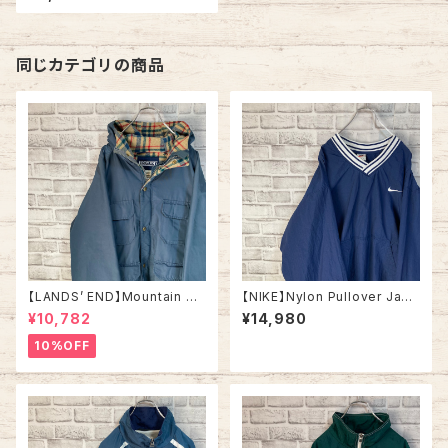
替 ナイロンジャケット 刺繍ロゴ
胸ロゴ ワンポイントロゴ Swoo
sh ビッグシルエット アウター ア
メリカ 古着
同じカテゴリの商品
【LANDS’ END】Mountain Pa
【NIKE】Nylon Pullover Jack
rka L相当 Made in USA 90s
et XL 90s vintage ナイキ カ
¥10,782
¥14,980
vintage ランズエンド マウンテ
レッジロゴ ナイロンプルオーバ
ンパーカー USA製 ヴィンテー
ー ナイロンジャケット ヴィンテ
10%OFF
ジ アメリカ USA レトロ 古着
ージ 刺繍ロゴ 胸ロゴ ワンポイ
ントロゴ SWOOSH アウター
アメリカ USA 古着