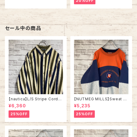
20%OFF
ンドブレーカー アウター アメリ
メリカ USA 古着
カ USA 古着
セール中の商品
【nautica】L/S Stripe Cordur
【NUTMEG MILLS】Sweat XL
oy Shirt L 90s ノーティカ スト
Made in USA 90s “UNIVER
¥6,360
¥5,235
ライプ コーデュロイ シャツ ボタ
SITY OF TENNESSEE” vinta
ンダウン 長袖 ワンポイントロゴ
ge ナツメグミルズ カレッジモノ
25%OFF
25%OFF
刺繍ロゴ 旧タグ USA アメリカ
カレッジロゴ テネシー大学 スウ
古着
ェット トレーナー ヴィンテージ
アメリカ USA 古着