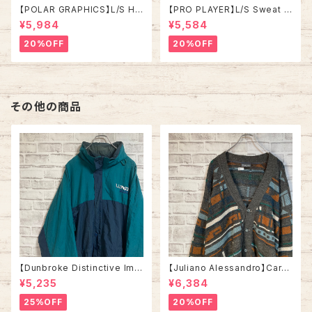
【POLAR GRAPHICS】L/S Hal
【PRO PLAYER】L/S Sweat L
fZip Sweat XL Made in US
相当 90s Made in USA “PA
¥5,984
¥5,584
A 90s “ALASKA” スーベニア
CKERS” NFL チームモノ スウ
ハーフジップスウェット トレーナ
ェット トレーナー USA製 チーム
20%OFF
20%OFF
ー アラスカ お土産モノ vintag
ロゴ 1996 CHAMPS 優勝記念
e ヴィンテージ アメリカ USA
深緑 アメリカ USA 古着
古着
その他の商品
【Dunbroke Distinctive Ima
【Juliano Alessandro】Cardi
ges】Nylon jacket XL 90s v
gan L Made in ITALY “EUR
¥5,235
¥6,384
intage ナイロンジャケット 企
O LINE” カーディガン 総柄 ウ
業モノ 企業ロゴ 刺繍ロゴ グリ
ール混合 イタリア製 ユーロライ
25%OFF
20%OFF
ーン 切替 ウインドブレーカー
ン ヨーロッパ 古着