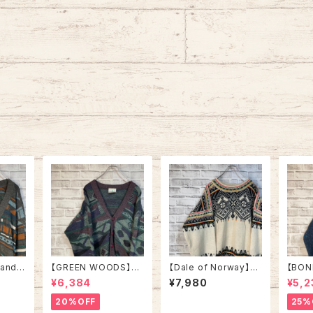
sandr
【GREEN WOODS】Ca
【Dale of Norway】H
【BON
 Made
rdigan L相当 Made i
and Knit L相当 Made
ND】H
¥6,384
¥7,980
¥5,2
n BRITAIN “EURO LI
in NORWAY “EURO L
Made 
NE” カーディガン 総柄
INE” デザインニット 総
URO LIN
20%OFF
25%
ア製 ユ
ウール混合 イギリス製
柄ニットノルディック柄
ット 