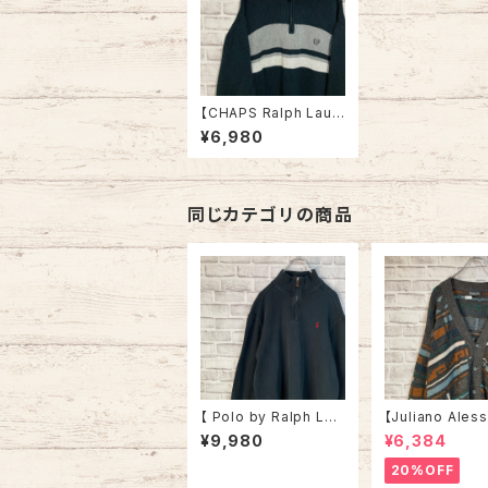
【CHAPS Ralph Laur
en】L/S Halfzip Knit
¥6,980
L チャップス ラルフロー
レン ハーフジップニット
柄ニット 切替 セーター
ビッグシルエット オーバ
ーサイズ ゆるだぼ US
同じカテゴリの商品
A アメリカ 古着
【 Polo by Ralph Lau
【Juliano Ales
ren】 Halfzip Knit L
o】Cardigan L
¥9,980
¥6,384
相当 ポロ バイ ラルフロ
in ITALY “EURO LIN
ーレン ハーフジップ ニ
E” カーディガン 総柄 ウ
20%OFF
ット セーター ブラック
ール混合 イタリ