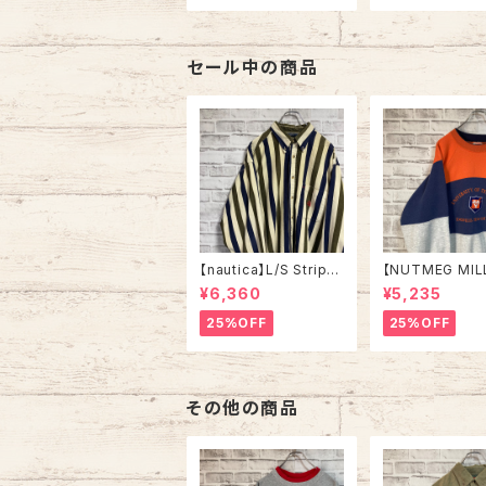
胸ロゴ 刺繍ロゴ ポニー
ーロライン ヨー
ロゴ アメリカ USA 古
古着
着
セール中の商品
【nautica】L/S Stripe
【NUTMEG MIL
Corduroy Shirt L 90
weat XL Made 
¥6,360
¥5,235
s ノーティカ ストライプ
A 90s “UNIVE
コーデュロイ シャツ ボ
OF TENNESSEE
25%OFF
25%OFF
タンダウン 長袖 ワンポ
tage ナツメグミ
イントロゴ 刺繍ロゴ 旧
レッジモノ カレ
タグ USA アメリカ 古着
テネシー大学 ス
トレーナー ヴィ
その他の商品