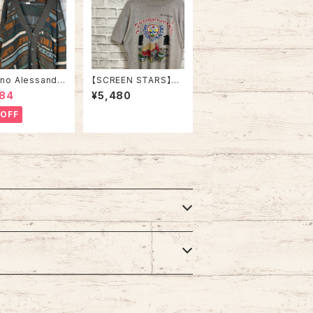
ano Alessandr
【SCREEN STARS】S/
rdigan L Made
S Tee L 80s Made i
384
¥5,480
URO LIN
n USA “DUTCH COU
NTRY” vintage スク
OFF
合 イタリア製 ユ
リーンスターズ Tシャツ
イン ヨーロッパ
USA製 ダッチカントリ
ー ペンシルベニア ヴィ
ンテージ シングルステ
ッチ アメリカ USA レト
ロ 古着