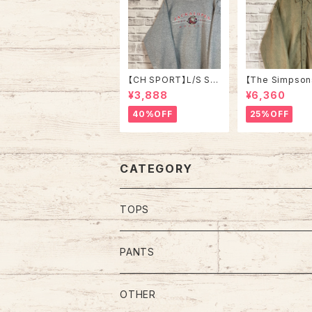
【CH SPORT】L/S Sw
【The Simpson
eat L 90s Made in U
Corduroy Shirt
¥3,888
¥6,360
SA スウェット トレーナ
00s “Bart” ザ
ー USA製 NAHL ホッ
ソンズ コーデュロ
40%OFF
25%OFF
ケー チームロゴ スポー
ャツ ボタンダウン
ツモノ アメリカ USA 古
キャラクター バー
着
ンポイントロゴ 
ゴ Y2K USA ア
古着
CATEGORY
TOPS
Tee
PANTS
S/L Tee
Polo Shirt
Jeans/Denim
OTHER