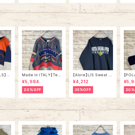
ロッパ
ユーロライン ヨーロッ
ハンドニット セーター
ック柄
パ 古着
ウール ノルウェー製 ユ
ーター
ーロライン ヨーロッパ
ンド製
古着
ーロッ
LS】S
Made in ITALY【Teq
【Alore】L/S Sweat L
【POL
in US
uila Boom】L/S Swe
Made in USA 90s 社
L/S H
¥5,984
¥4,212
¥5,
RSITY
at/Trainer XL 90s ハ
交クラブ プロモーショ
L Mad
” vin
ーフジップスウェット ト
ン スウェット トレーナー
“ALA
20%OFF
35%OFF
20%
ルズ カ
レーナー マルチカラー
USA製 vintage ヴィン
ハーフ
ッジロゴ
レーシング イタリア製
テージ アメリカ USA
トレー
ウェット
Euro ユーロ 古着
古着
土産モノ
ンテー
ンテー
ジ アメリカ USA 古着
古着