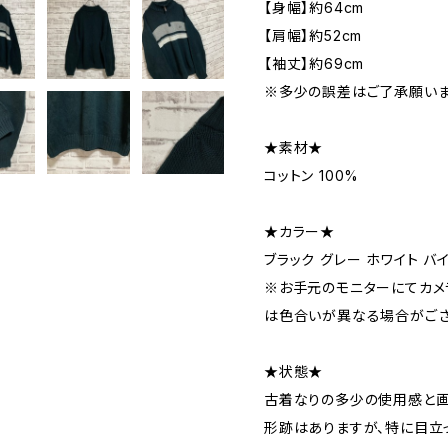
【身幅】約64cm
【肩幅】約52cm
【袖丈】約69cm
※多少の誤差はご了承願いま
★素材★
コットン 100%
★カラー★
ブラック グレー ホワイト バ
※お手元のモニターにてカメ
は色合いが異なる場合がござ
★状態★
古着なりの多少の使用感と
形跡はありますが、特に目立