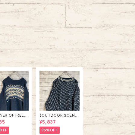
NER OF IRELA
【OUTDOOR SCENE】
and Knit L相当
Design Knit L相当 ”B
35
¥5,837
in IRELAND “E
ird’s Eye” デザインニ
E” デザインニ
ット 総柄ニット デザイン
OFF
35%OFF
総柄ニット ノルディ
ニット セーター バーズ