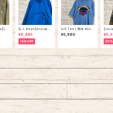
s】L/S
【L.L.Bean】Anorak P
S/S Tee L相当 80s-
【Juli
 L 20
arka L相当 80s vinta
90s vintage “CHICA
o】Ca
¥8,483
¥5,980
¥6,
•シンプ
ge エルエルビーン アノ
GO” スーベニア Tシャ
in ITALY “E
イ シ
ラックパーカー ナイロ
ツ シティビュー 街並み
E” カーディガン 総柄 ウ
15%OFF
20%
 長袖
ンジャケット マウンテン
シングルステッチ アメリ
ール混
ト ワ
パーカー マウパ 刺繍ロ
カ USA レトロ 古着
ーロラ
刺繍ロ
ゴ ワンポイントロゴ ブ
古着
メリカ
ルー 美品 アメリカ US
A 古着