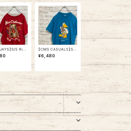
JAYS】S/S Ring
【CMS CASUALS】S/
ke Tee XL 90s
S Tee L 80s-90s M
480
¥6,480
in USA “Bourb
ade in USA “DUCK L
reet”vintage リ
IGHT” vintage USA
ライク レイヤー
製 ダックライト アニマ
シャツ ニューオー
ル ビール アルコール ヴ
 バーボンストリー
ィンテージ シングルス
ZZ 楽器 アルコー
テッチ アメリカ USA レ
ィンテージ シング
トロ 古着
ッチ アメリカ US
トロ 古着