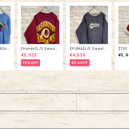
80s-
【Hanes】L/S Sweat
【PUMA】L/S Sweat L
【TEE 
CHICA
L相当 90s “ WASHIN
相当 Made in BULGA
er li
¥5,933
¥4,536
¥5,
 Tシャ
GTON REDSKINS” N
RIA プーマ スウェット
Made 
街並み
FL チームモノ スウェッ
トレーナー ブルガリア
on St
15%OFF
30%OFF
 アメリ
ト トレーナー チームロ
製 ユーロ ヨーロッパ
ンガー
古着
ゴ ワシントン レッドスキ
古着
ド T
ンズ ボルドー ワインレ
リンズ
ッド アメリカ USA 古着
ト JA
ル ヴ
ルステ
A レ