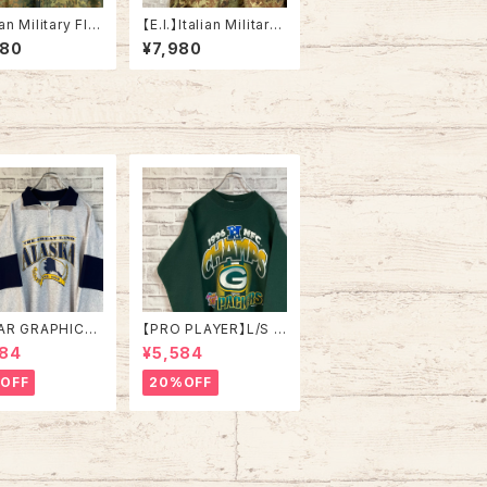
n Military Fle
【E.I.】Italian Military
n Camo ShirtJa
Combat Jacket L/S
980
¥7,980
 L/S L相当 ドイツ
XL相当 VEGETATO C
ャツジャケット フレ
AMO イタリア軍 コンバ
カモ フレックカモ
ットジャケット ベジター
クターンカモ カモ
トカモ カモ柄 迷彩 リッ
彩 国旗 ドイツ ユ
プストップ生地 イタリア
リタリー ユーロ
ユーロミリタリー ユー
ロ 古着
AR GRAPHICS】
【PRO PLAYER】L/S S
alfZip Sweat X
weat L相当 90s Mad
984
¥5,584
e in USA 90s
e in USA “PACKERS”
SKA” スーベニア
NFL チームモノ スウェ
OFF
20%OFF
ジップスウェット
ット トレーナー USA製
ナー アラスカ お
チームロゴ 1996 CHA
 vintage ヴィ
MPS 優勝記念 深緑 ア
ジ アメリカ USA
メリカ USA 古着