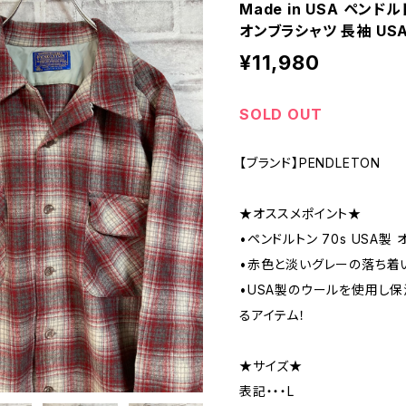
Made in USA ペン
オンブラシャツ 長袖 US
¥11,980
SOLD OUT
【ブランド】PENDLETON
★オススメポイント★
•ペンドルトン 70s USA製
•赤色と淡いグレーの落ち着い
•USA製のウールを使用し
るアイテム！
★サイズ★
表記・・・L