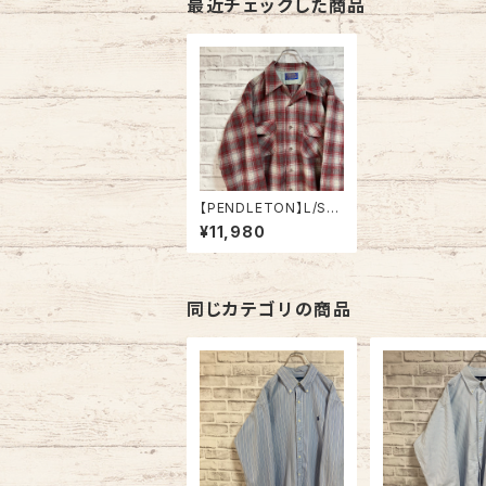
最近チェックした商品
【PENDLETON】L/S C
heck pattern Shirt L
¥11,980
70s Made in USA ペ
ンドルトン アメリカ製
チェック柄シャツ オンブ
ラシャツ 長袖 USA アメ
リカ 古着
同じカテゴリの商品