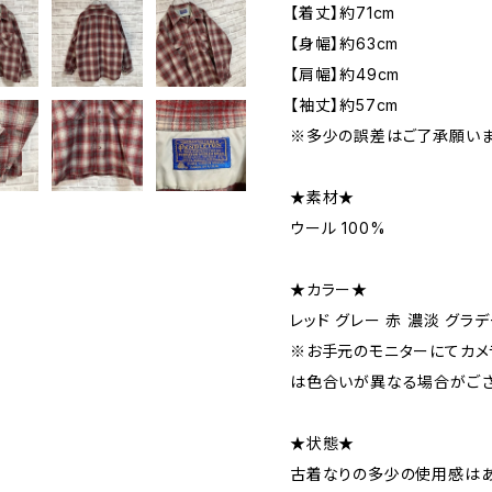
【着丈】約71cm
【身幅】約63cm
【肩幅】約49cm
【袖丈】約57cm
※多少の誤差はご了承願いま
★素材★
ウール 100%
★カラー★
レッド グレー 赤 濃淡 グラ
※お手元のモニターにてカメ
は色合いが異なる場合がござ
★状態★
古着なりの多少の使用感はあ