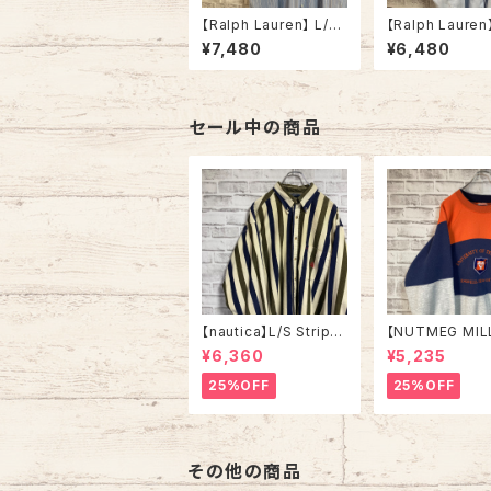
【Ralph Lauren】 L/S
【Ralph Lauren
Stripe BD Shirt L 90
Stripe BD Shir
¥7,480
¥6,480
s vintage blue ラルフ
s vintage ラ
ローレン ストライプ BD
レン ストライプ 
シャツ ボタンダウン 長
ツ ボタンダウン 
袖 ポニーロゴ 刺繍ロゴ
ニーロゴ 刺繍ロ
胸ロゴ アメリカ USA
ゴ アメリカ USA
セール中の商品
古着
【nautica】L/S Stripe
【NUTMEG MIL
Corduroy Shirt L 90
weat XL Made 
¥6,360
¥5,235
s ノーティカ ストライプ
A 90s “UNIVE
コーデュロイ シャツ ボ
OF TENNESSEE
25%OFF
25%OFF
タンダウン 長袖 ワンポ
tage ナツメグミ
イントロゴ 刺繍ロゴ 旧
レッジモノ カレ
タグ USA アメリカ 古着
テネシー大学 ス
トレーナー ヴィ
その他の商品