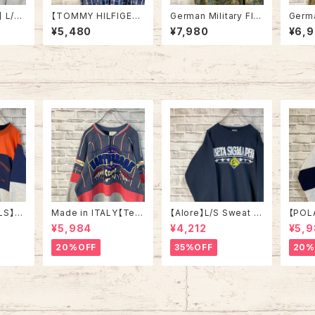
】 L/S
【TOMMY HILFIGER】
German Military Fle
Germa
t L 90
L/S Check BD Shirt
cktarn Camo ShirtJa
cktar
¥5,480
¥7,980
¥6,
ルフロー
L トミーヒルフィガー ス
cket L/S L相当 90s
cket
BDシャ
トライプ BDシャツ ボタ
ドイツ軍 シャツジャケッ
軍 シ
長袖 ポ
ンダウン 長袖 USA ア
ト フレクターカモ フレッ
クター
ゴ 胸ロ
メリカ 古着
クカモ フレックターンカ
フレッ
 古着
モ カモ柄 迷彩 国旗 ド
柄 迷
イツ ユーロミリタリー
ーロミ
ユーロ 古着
古着
LS】S
Made in ITALY【Teq
【Alore】L/S Sweat L
【POL
in US
uila Boom】L/S Swe
Made in USA 90s 社
L/S H
¥5,984
¥4,212
¥5,
RSITY
at/Trainer XL 90s ハ
交クラブ プロモーショ
L Mad
” vin
ーフジップスウェット ト
ン スウェット トレーナー
“ALA
20%OFF
35%OFF
20%
ルズ カ
レーナー マルチカラー
USA製 vintage ヴィン
ハーフ
ッジロゴ
レーシング イタリア製
テージ アメリカ USA
トレー
ウェット
Euro ユーロ 古着
古着
土産モノ
ンテー
ンテー
ジ アメリカ USA 古着
古着