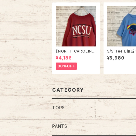
【NORTH CAROLINA
S/S Tee L相当 
STATE UNIVRTSIT
90s vintage “
¥4,186
¥5,980
Y】L/S Sweat L相当 9
GO” スーベニア
0s “ NORTH CAROLI
ツ シティビュー 
30%OFF
NA STATE UNIVRTSI
シングルステッチ
TY” スウェット トレーナ
カ USA レトロ 
ー カレッジモノ カレッ
ジロゴ vintage ヴィン
テージ ビンテージ アメ
CATEGORY
リカ USA 古着
TOPS
Tee
PANTS