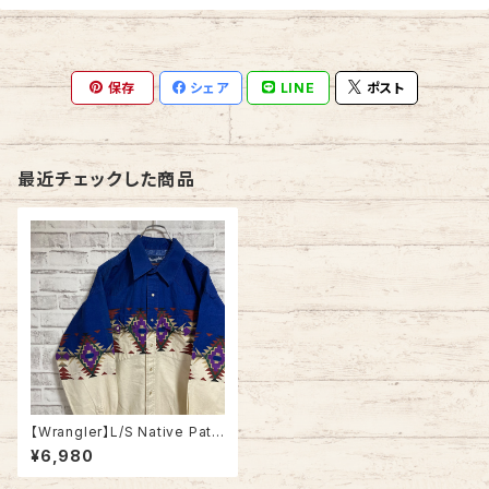
保存
シェア
LINE
ポスト
最近チェックした商品
【Wrangler】L/S Native Patt
ern Western Shirt L ラングラ
¥6,980
ー 総柄シャツ ネイティヴ柄 ウ
エスタンシャツ 長袖シャツ USA