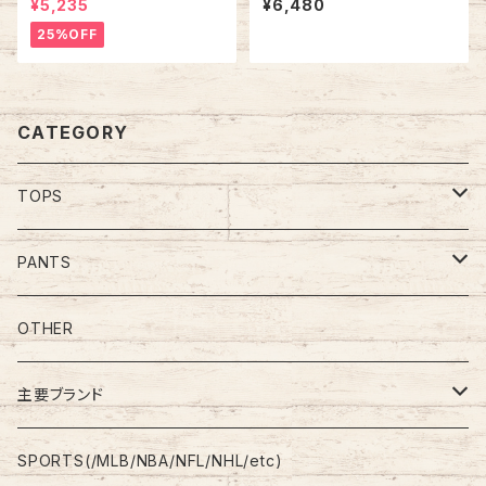
¥5,235
¥6,480
intage ナイロンジャケット 企
CK LIGHT” vintage USA製
業モノ 企業ロゴ 刺繍ロゴ グリ
ダックライト アニマル ビール ア
25%OFF
ーン 切替 ウインドブレーカー
ルコール ヴィンテージ シングル
アメリカ USA 古着
ステッチ アメリカ USA レトロ
古着
CATEGORY
TOPS
Tee
PANTS
S/L Tee
Polo Shirt
Jeans/Denim
OTHER
Shirt
Work Pants
主要ブランド
L/S
Sweatshirt
Shorts
adidas
SPORTS(/MLB/NBA/NFL/NHL/etc)