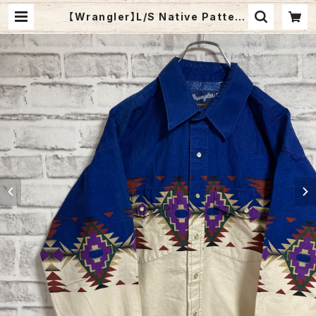
【Wrangler】L/S Native Pattern
Western Shirt L ラングラー 総柄
シャツ ネイティヴ柄 ウエスタンシャツ
長袖シャツ USA アメリカ 古着 | Fuz
zy Fuzzy