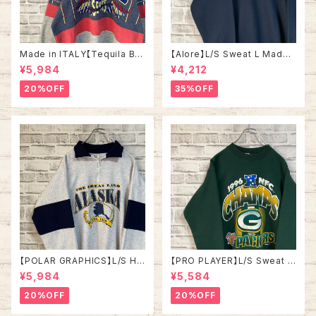
Made in ITALY【Tequila Bo
【Alore】L/S Sweat L Made i
om】L/S Sweat/Trainer XL 9
n USA 90s 社交クラブ プロモ
¥5,984
¥4,212
0s ハーフジップスウェット トレ
ーション スウェット トレーナー
ーナー マルチカラー レーシング
USA製 vintage ヴィンテージ
20%OFF
35%OFF
イタリア製 Euro ユーロ 古着
アメリカ USA 古着
【POLAR GRAPHICS】L/S Hal
【PRO PLAYER】L/S Sweat L
fZip Sweat XL Made in US
相当 90s Made in USA “PA
¥5,984
¥5,584
A 90s “ALASKA” スーベニア
CKERS” NFL チームモノ スウ
ハーフジップスウェット トレーナ
ェット トレーナー USA製 チーム
20%OFF
20%OFF
ー アラスカ お土産モノ vintag
ロゴ 1996 CHAMPS 優勝記念
e ヴィンテージ アメリカ USA
深緑 アメリカ USA 古着