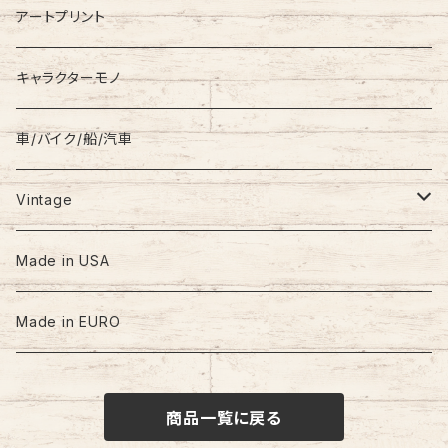
Coat
Levi’s
アートプリント
キャラクターモノ
車/バイク/船/汽車
Vintage
60s-70s
Made in USA
80s
Made in EURO
90s
商品一覧に戻る
00s