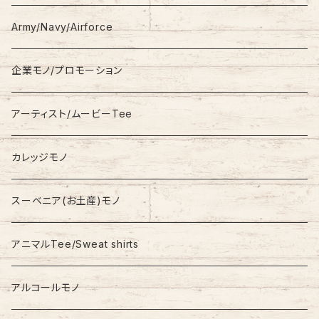
S/S
Hoodie
Champion
Army/Navy/Airforce
Fleece
Carhartt
企業モノ/プロモーション
Knit/Sweater
Columbia
アーティスト/ムービーTee
Jacket
NAUTICA
カレッジモノ
Nylon Jacket
NIKE
スーベニア(お土産)モノ
Stadium Jumper
RALPH LAUREN
アニマルTee/Sweat shirts
Down Jacket
TOMMY HILFIGER
アルコールモノ