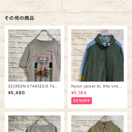
古着
その他の商品
【SCREEN STARS】S/S Tee
Nylon jacket XL 90s vintag
L 80s Made in USA “DUTC
e ナイロンジャケット マルチカラ
¥5,480
¥5,184
H COUNTRY” vintage スク
ー 切替 ウインドブレーカー レ
リーンスターズ Tシャツ USA製
トロ 古着
20%OFF
ダッチカントリー ペンシルベニ
ア ヴィンテージ シングルステッ
チ アメリカ USA レトロ 古着