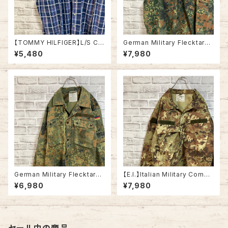
【TOMMY HILFIGER】L/S Ch
German Military Flecktarn
eck BD Shirt L トミーヒルフィ
Camo ShirtJacket L/S L相
¥5,480
¥7,980
ガー ストライプ BDシャツ ボタ
当 90s ドイツ軍 シャツジャケッ
ンダウン 長袖 USA アメリカ 古
ト フレクターカモ フレックカモ
着
フレックターンカモ カモ柄 迷彩
国旗 ドイツ ユーロミリタリー
ユーロ 古着
German Military Flecktarn
【E.I.】Italian Military Comba
Camo ShirtJacket L/S L相
t Jacket L/S XL相当 VEGET
¥6,980
¥7,980
当 ドイツ軍 シャツジャケット フ
ATO CAMO イタリア軍 コンバ
レクターカモ フレックカモ フレ
ットジャケット ベジタートカモ カ
ックターンカモ カモ柄 迷彩 国
モ柄 迷彩 リップストップ生地 イ
旗 ドイツ ユーロミリタリー ユ
タリア ユーロミリタリー ユーロ
ーロ 古着
古着