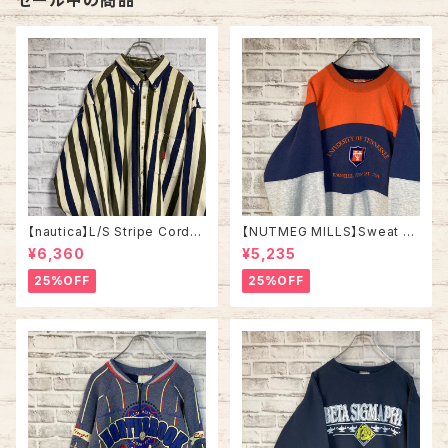
セール中の商品
【nautica】L/S Stripe Cordur
【NUTMEG MILLS】Sweat XL
oy Shirt L 90s ノーティカ スト
Made in USA 90s “UNIVER
¥6,360
¥5,235
ライプ コーデュロイ シャツ ボタ
SITY OF TENNESSEE” vinta
ンダウン 長袖 ワンポイントロゴ
ge ナツメグミルズ カレッジモノ
25%OFF
25%OFF
刺繍ロゴ 旧タグ USA アメリカ
カレッジロゴ テネシー大学 スウ
古着
ェット トレーナー ヴィンテージ
アメリカ USA 古着