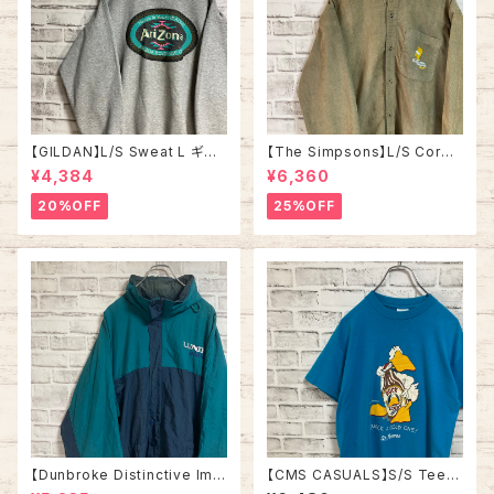
【GILDAN】L/S Sweat L ギル
【The Simpsons】L/S Cordu
ダン 企業モノ スウェット トレー
roy Shirt L 2000s “Bart” ザ
¥4,384
¥6,360
ナー 企業ロゴ 飲料メーカー ア
•シンプソンズ コーデュロイ シ
メリカ USA 古着
ャツ ボタンダウン 長袖 キャラク
20%OFF
25%OFF
ター バート ワンポイントロゴ 刺
繍ロゴ Y2K USA アメリカ 古着
【Dunbroke Distinctive Ima
【CMS CASUALS】S/S Tee L
ges】Nylon jacket XL 90s v
80s-90s Made in USA “DU