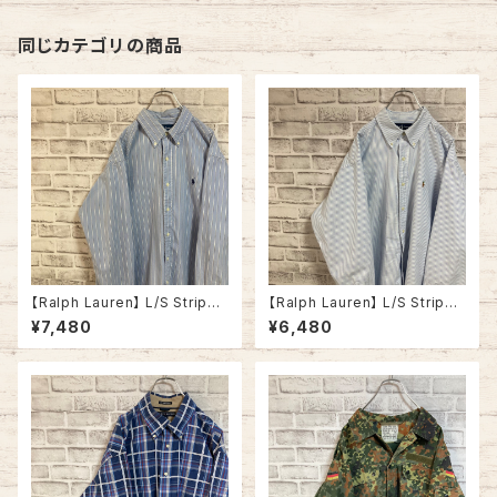
アメリカ 古着
同じカテゴリの商品
【Ralph Lauren】 L/S Stripe
【Ralph Lauren】 L/S Stripe
BD Shirt L 90s vintage blu
BD Shirt L 90s vintage ラル
¥7,480
¥6,480
e ラルフローレン ストライプ BD
フローレン ストライプ BDシャツ
シャツ ボタンダウン 長袖 ポニ
ボタンダウン 長袖 ポニーロゴ
ーロゴ 刺繍ロゴ 胸ロゴ アメリ
刺繍ロゴ 胸ロゴ アメリカ USA
カ USA 古着
古着