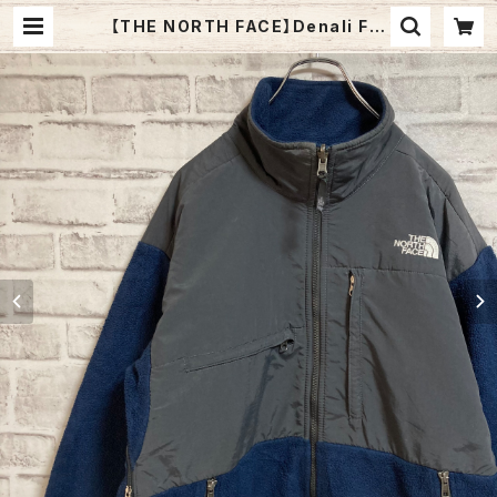
【THE NORTH FACE】Denali Fle
ece L相当 “POLARTEC” ノースフ
ェイス デナリジャケット フリース ポ
ーラーテック ネイビー 切替 胸ロゴ
刺繍ロゴ ゆるだぼ ビッグシルエット
アメリカ USA 古着 | Fuzzy Fuzzy