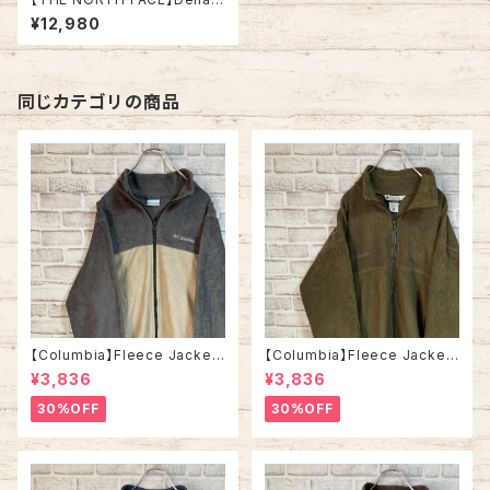
Fleece L相当 “POLARTEC”
¥12,980
ノースフェイス デナリジャケット
フリース ポーラーテック ネイビ
ー 切替 胸ロゴ 刺繍ロゴ ゆる
だぼ ビッグシルエット アメリカ
USA 古着
同じカテゴリの商品
【Columbia】Fleece Jacket
【Columbia】Fleece Jacket
L相当 コロンビア ツートン フリ
L コロンビア フリース ジャケッ
¥3,836
¥3,836
ース ジャケット ワンポイントロ
ト ワンポイントロゴ 刺繍ロゴ カ
ゴ 刺繍ロゴ マルチカラー グレ
ーキ ワントーン アメリカ USA
30%OFF
30%OFF
ー ベージュ ツートーン アメリカ
古着
USA 古着