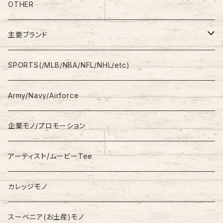
S/L Tee
Polo Shirt
Jeans/Denim
OTHER
Shirt
Work Pants
主要ブランド
L/S
Sweatshirt
Shorts
adidas
SPORTS(/MLB/NBA/NFL/NHL/etc)
S/S
Hoodie
Champion
Army/Navy/Airforce
Fleece
Carhartt
企業モノ/プロモーション
Knit/Sweater
Columbia
アーティスト/ムービーTee
Jacket
NAUTICA
カレッジモノ
Nylon Jacket
NIKE
スーベニア(お土産)モノ