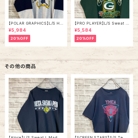
【POLAR GRAPHICS】L/S Hal
【PRO PLAYER】L/S Sweat L
fZip Sweat XL Made in US
相当 90s Made in USA “PA
¥5,984
¥5,584
A 90s “ALASKA” スーベニア
CKERS” NFL チームモノ スウ
ハーフジップスウェット トレーナ
ェット トレーナー USA製 チーム
20%OFF
20%OFF
ー アラスカ お土産モノ vintag
ロゴ 1996 CHAMPS 優勝記念
e ヴィンテージ アメリカ USA
深緑 アメリカ USA 古着
古着
その他の商品
【Alore】L/S Sweat L Made i
【SCREEN STARS】S/S Tee