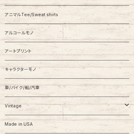
Stadium Jumper
RALPH LAUREN
アニマルTee/Sweat shirts
Down Jacket
TOMMY HILFIGER
アルコールモノ
Coat
Levi’s
アートプリント
キャラクターモノ
車/バイク/船/汽車
Vintage
60s-70s
Made in USA