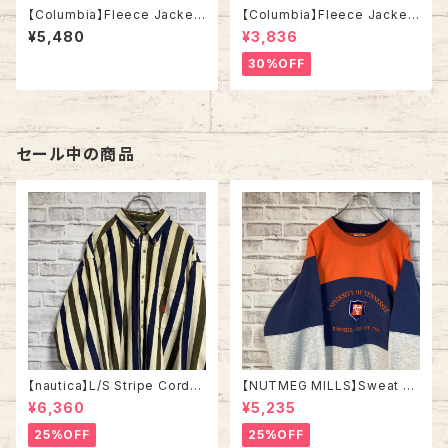
【Columbia】Fleece Jacket
【Columbia】Fleece Jacket
L コロンビア フリース ジャケッ
L コロンビア フリース ジャケッ
¥5,480
¥3,836
ト ワンポイントロゴ 刺繍ロゴ ブ
ト ワンポイントロゴ 刺繍ロゴ
ラウン ワントーン アメリカ USA
ネイビー ワントーン アメリカ U
30%OFF
古着
SA 古着
セール中の商品
【nautica】L/S Stripe Cordur
【NUTMEG MILLS】Sweat XL
oy Shirt L 90s ノーティカ スト
Made in USA 90s “UNIVER
¥6,360
¥5,235
ライプ コーデュロイ シャツ ボタ
SITY OF TENNESSEE” vinta
ンダウン 長袖 ワンポイントロゴ
ge ナツメグミルズ カレッジモノ
25%OFF
25%OFF
刺繍ロゴ 旧タグ USA アメリカ
カレッジロゴ テネシー大学 スウ