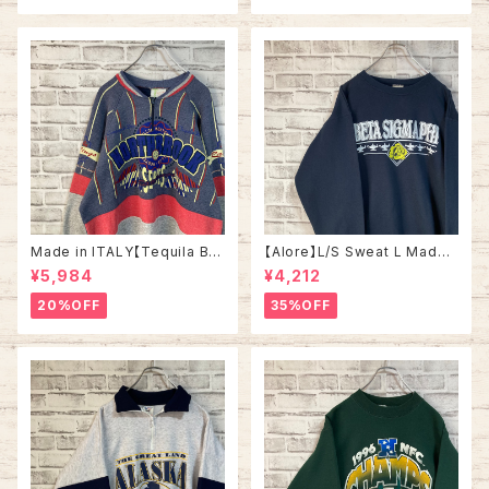
古着
ェット トレーナー ヴィンテージ
アメリカ USA 古着
Made in ITALY【Tequila Bo
【Alore】L/S Sweat L Made i
om】L/S Sweat/Trainer XL 9
n USA 90s 社交クラブ プロモ
¥5,984
¥4,212
0s ハーフジップスウェット トレ
ーション スウェット トレーナー
ーナー マルチカラー レーシング
USA製 vintage ヴィンテージ
20%OFF
35%OFF
イタリア製 Euro ユーロ 古着
アメリカ USA 古着