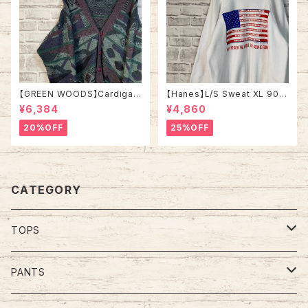
【GREEN WOODS】Cardigan
【Hanes】L/S Sweat XL 90s
L相当 Made in BRITAIN “EU
ヘインズ スウェット トレーナー
¥6,384
¥4,860
RO LINE” カーディガン 総柄 ウ
星条旗 企業モノ vintage ヴィ
ール混合 イギリス製 ユーロライ
ンテージ アメリカ USA 古着
20%OFF
25%OFF
ン ヨーロッパ 古着
CATEGORY
TOPS
Tee
PANTS