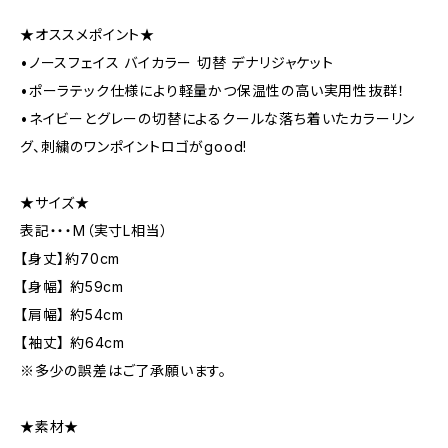
★オススメポイント★
•ノースフェイス バイカラー 切替 デナリジャケット
•ポーラテック仕様により軽量かつ保温性の高い実用性抜群！
•ネイビーとグレーの切替によるクールな落ち着いたカラーリン
グ、刺繍のワンポイントロゴがgood!
★サイズ★
表記・・・M（実寸L相当）
【身丈】約70cm
【身幅】 約59cm
【肩幅】 約54cm
【袖丈】 約64cm
※多少の誤差はご了承願います。
★素材★