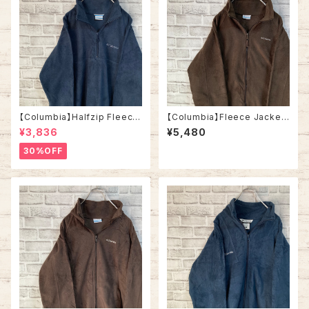
【Columbia】Halfzip Fleece
【Columbia】Fleece Jacket
Jacket L コロンビア ハーフジ
XL コロンビア フリース ジャケ
¥3,836
¥5,480
ップフリース ジャケット ワンポ
ット ワンポイントロゴ 刺繍ロゴ
イントロゴ 刺繍ロゴ ネイビー
ブラウン ワントーン アメリカ U
30%OFF
ワントーン アメリカ USA 古着
SA 古着