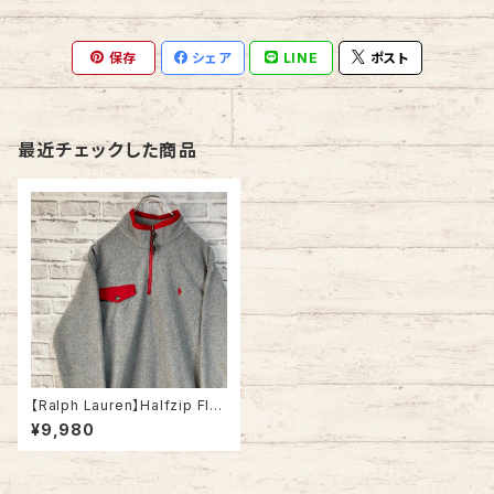
保存
シェア
LINE
ポスト
最近チェックした商品
【Ralph Lauren】Halfzip Fle
ece L ラルフローレン ハーフジ
¥9,980
ップ フリース 切替 胸ロゴ 刺繍
ロゴ ゆるだぼ ビッグシルエット
アメリカ USA 古着