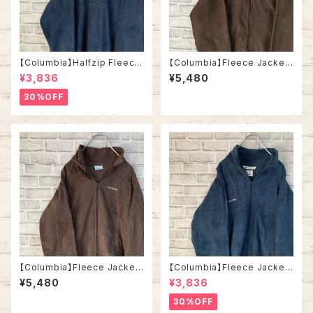
【Columbia】Halfzip Fleece
【Columbia】Fleece Jacket
Jacket L コロンビア ハーフジ
XL コロンビア フリース ジャケ
¥3,836
¥5,480
ップフリース ジャケット ワンポ
ット ワンポイントロゴ 刺繍ロゴ
イントロゴ 刺繍ロゴ ネイビー
ブラウン ワントーン アメリカ U
30%OFF
ワントーン アメリカ USA 古着
SA 古着
【Columbia】Fleece Jacket
【Columbia】Fleece Jacket
L コロンビア フリース ジャケッ
L コロンビア フリース ジャケッ
¥5,480
¥3,836
ト ワンポイントロゴ 刺繍ロゴ ブ
ト ワンポイントロゴ 刺繍ロゴ
ラウン ワントーン アメリカ USA
ネイビー ワントーン アメリカ U
30%OFF
古着
SA 古着