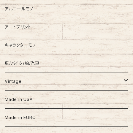
Down Jacket
TOMMY HILFIGER
アルコールモノ
Coat
Levi’s
アートプリント
キャラクターモノ
車/バイク/船/汽車
Vintage
60s-70s
Made in USA
80s
Made in EURO