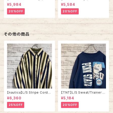
fZip Sweat XL Made in US
相当 90s Made in USA “PA
¥5,984
¥5,584
A 90s “ALASKA” スーベニア
CKERS” NFL チームモノ スウ
ハーフジップスウェット トレーナ
ェット トレーナー USA製 チーム
20%OFF
20%OFF
ー アラスカ お土産モノ vintag
ロゴ 1996 CHAMPS 優勝記念
e ヴィンテージ アメリカ USA
深緑 アメリカ USA 古着
古着
その他の商品
【nautica】L/S Stripe Cordur
【TNT】L/S Sweat/Trainer L
oy Shirt L 90s ノーティカ スト
“PENN STATE” 90s Made i
¥6,360
¥5,184
ライプ コーデュロイ シャツ ボタ
n USA スウェット トレーナー カ
ンダウン 長袖 ワンポイントロゴ
レッジモノ ペンシルベニア大学
25%OFF
20%OFF
刺繍ロゴ 旧タグ USA アメリカ
ニタリーライオンズ カレッジロ
古着
ゴ USA製 アメリカ USA 古着