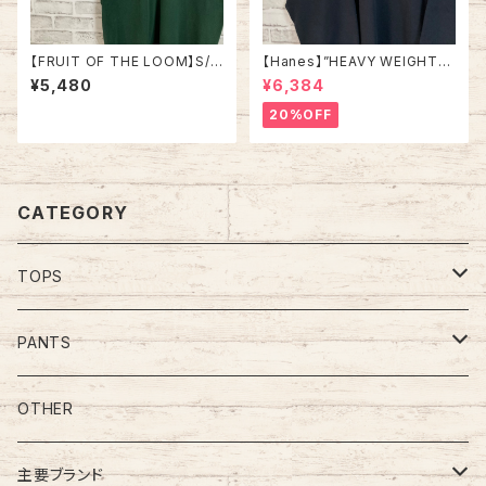
【FRUIT OF THE LOOM】S/S
【Hanes】”HEAVY WEIGHT
Tee L 90s Made in USA “B
”L/S Sweat L 90s ヘインズ
¥5,480
¥6,384
oogie’s Diner” Vintage 両面
スーベニア スウェット トレーナ
プリント Tシャツ 企業モノ 企業
ー ヘビーコットン 厚手 刺繍ロ
20%OFF
ロゴ レストラン アメリカ USA
ゴ 炭黒 アメリカ USA 古着
古着
CATEGORY
TOPS
Tee
PANTS
S/L Tee
Polo Shirt
Jeans/Denim
OTHER
Shirt
Work Pants
主要ブランド