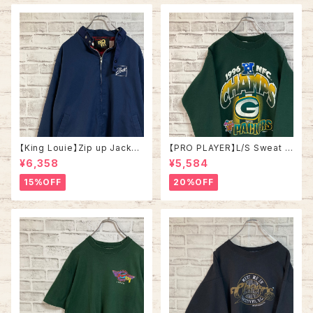
【King Louie】Zip up Jacket
【PRO PLAYER】L/S Sweat L
L Made in USA アメリカ製 ジ
相当 90s Made in USA “PA
¥6,358
¥5,584
ップアップジャケット スウィング
CKERS” NFL チームモノ スウ
トップ ドリズラージャケット ブラ
ェット トレーナー USA製 チーム
15%OFF
20%OFF
ックチェック 刺繍ロゴ ワンポイ
ロゴ 1996 CHAMPS 優勝記念
ントロゴ 胸ロゴ アウター アメリ
深緑 アメリカ USA 古着
カ USA 古着