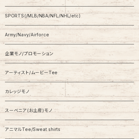
L/S
Sweatshirt
Shorts
adidas
SPORTS(/MLB/NBA/NFL/NHL/etc)
S/S
Hoodie
Champion
Army/Navy/Airforce
Fleece
Carhartt
企業モノ/プロモーション
Knit/Sweater
Columbia
アーティスト/ムービーTee
Jacket
NAUTICA
カレッジモノ
Nylon Jacket
NIKE
スーベニア(お土産)モノ
Stadium Jumper
RALPH LAUREN
アニマルTee/Sweat shirts