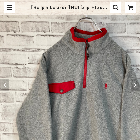
【Ralph Lauren】Halfzip Fleece
L ラルフローレン ハーフジップ フリー
ス 切替 胸ロゴ 刺繍ロゴ ゆるだぼ ビ
ッグシルエット アメリカ USA 古着 |
Fuzzy Fuzzy