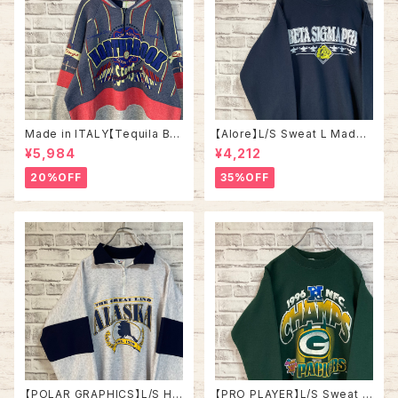
Made in ITALY【Tequila Bo
【Alore】L/S Sweat L Made i
om】L/S Sweat/Trainer XL 9
n USA 90s 社交クラブ プロモ
¥5,984
¥4,212
0s ハーフジップスウェット トレ
ーション スウェット トレーナー
ーナー マルチカラー レーシング
USA製 vintage ヴィンテージ
20%OFF
35%OFF
イタリア製 Euro ユーロ 古着
アメリカ USA 古着
【POLAR GRAPHICS】L/S Hal
【PRO PLAYER】L/S Sweat L