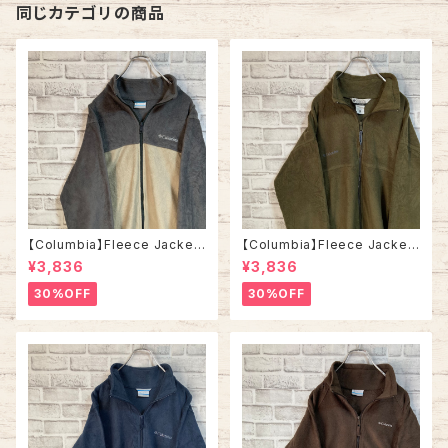
同じカテゴリの商品
【Columbia】Fleece Jacket
【Columbia】Fleece Jacket
L相当 コロンビア ツートン フリ
L コロンビア フリース ジャケッ
¥3,836
¥3,836
ース ジャケット ワンポイントロ
ト ワンポイントロゴ 刺繍ロゴ カ
ゴ 刺繍ロゴ マルチカラー グレ
ーキ ワントーン アメリカ USA
30%OFF
30%OFF
ー ベージュ ツートーン アメリカ
古着
USA 古着