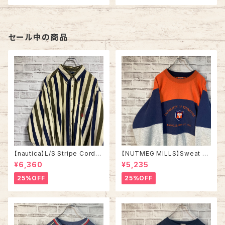
セール中の商品
【nautica】L/S Stripe Cordur
【NUTMEG MILLS】Sweat XL
oy Shirt L 90s ノーティカ スト
Made in USA 90s “UNIVER
¥6,360
¥5,235
ライプ コーデュロイ シャツ ボタ
SITY OF TENNESSEE” vinta
ンダウン 長袖 ワンポイントロゴ
ge ナツメグミルズ カレッジモノ
25%OFF
25%OFF
刺繍ロゴ 旧タグ USA アメリカ
カレッジロゴ テネシー大学 スウ
古着
ェット トレーナー ヴィンテージ
アメリカ USA 古着