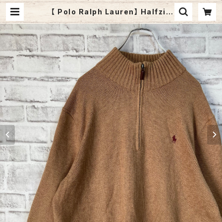
【 Polo Ralph Lauren】 Halfzip
Knit L ポロ ラルフローレン ハーフジ
ップ ニット セーター ベージュ 胸ロゴ
刺繍ロゴ ポニーロゴ ゆるだぼ ビッグ
シルエット アメリカ USA 古着 | Fuz
zy Fuzzy