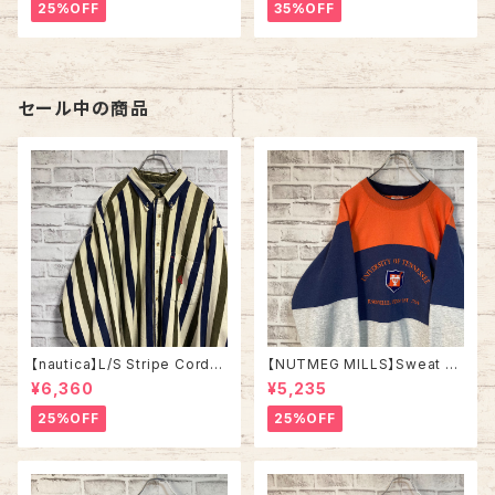
ット 総柄ニット ノルディック柄
ンニット セーター バーズアイ リ
25%OFF
35%OFF
ハンドニット セーター ウール ア
ブライン アメリカ USA 古着
イルランド製 ユーロライン ヨー
ロッパ 古着
セール中の商品
【nautica】L/S Stripe Cordur
【NUTMEG MILLS】Sweat XL
oy Shirt L 90s ノーティカ スト
Made in USA 90s “UNIVER
¥6,360
¥5,235
ライプ コーデュロイ シャツ ボタ
SITY OF TENNESSEE” vinta
ンダウン 長袖 ワンポイントロゴ
ge ナツメグミルズ カレッジモノ
25%OFF
25%OFF
刺繍ロゴ 旧タグ USA アメリカ
カレッジロゴ テネシー大学 スウ
古着
ェット トレーナー ヴィンテージ
アメリカ USA 古着