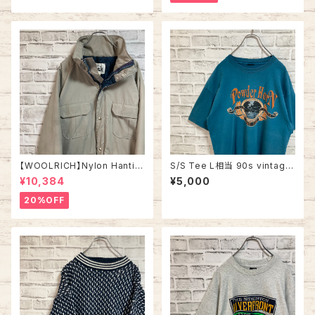
ツ ニューオーリンズ バーボンス
ーン 切替 ウインドブレーカー
トリート JAZZ 楽器 アルコール
アメリカ USA 古着
ヴィンテージ シングルステッチ
アメリカ USA レトロ 古着
【WOOLRICH】Nylon Hantin
S/S Tee L相当 90s vintage
g jacket L相当 Made in US
“BOZE MAN” スーベニア Tシ
¥10,384
¥5,000
A 70s vintage ウールリッチ
ャツ フィッシング 釣り シングル
ナイロン ハンティングジャケット
ステッチ アメリカ USA レトロ
20%OFF
米国製 ヴィンテージ アメリカ U
古着
SA レトロ 古着