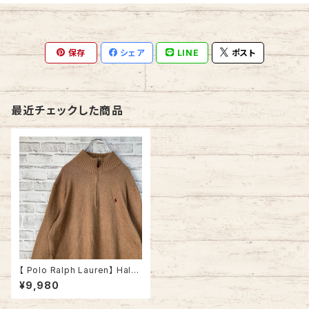
保存
シェア
LINE
ポスト
最近チェックした商品
【 Polo Ralph Lauren】 Halfz
ip Knit L ポロ ラルフローレン
¥9,980
ハーフジップ ニット セーター ベ
ージュ 胸ロゴ 刺繍ロゴ ポニー