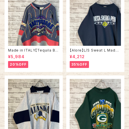
Made in ITALY【Tequila Bo
【Alore】L/S Sweat L Made i
om】L/S Sweat/Trainer XL 9
n USA 90s 社交クラブ プロモ
¥5,984
¥4,212
0s ハーフジップスウェット トレ
ーション スウェット トレーナー
ーナー マルチカラー レーシング
USA製 vintage ヴィンテージ
20%OFF
35%OFF
イタリア製 Euro ユーロ 古着
アメリカ USA 古着