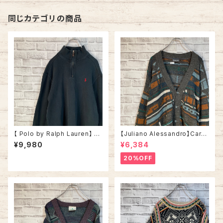
ロゴ ゆるだぼ ビッグシルエット
アメリカ USA 古着
同じカテゴリの商品
【 Polo by Ralph Lauren】 H
【Juliano Alessandro】Cardi
alfzip Knit L相当 ポロ バイ ラ
gan L Made in ITALY “EUR
¥9,980
¥6,384
ルフローレン ハーフジップ ニッ
O LINE” カーディガン 総柄 ウ
ト セーター ブラック 胸ロゴ 刺
ール混合 イタリア製 ユーロライ
20%OFF
繍ロゴ ポニーロゴ アメリカ US
ン ヨーロッパ 古着
A 古着