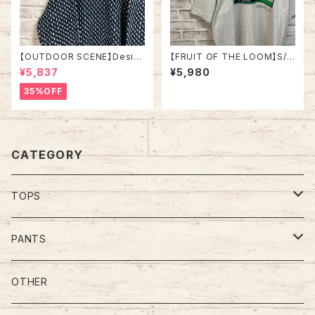
【OUTDOOR SCENE】Desig
【FRUIT OF THE LOOM】S/S
n Knit L相当 ”Bird’s Eye” デ
Tee L 90s Made in USA “T
¥5,837
¥5,980
ザインニット 総柄ニット デザイ
he Staunton River Front” vi
ンニット セーター バーズアイ リ
ntage フルーツオブザルーム T
35%OFF
ブライン アメリカ USA 古着
シャツ USA製 レトロロゴ ヴィ
ンテージ シングルステッチ アメ
リカ USA レトロ 古着
CATEGORY
TOPS
Tee
PANTS
S/L Tee
Polo Shirt
Jeans/Denim
OTHER