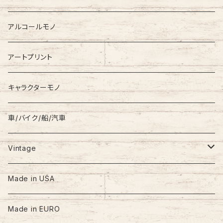
Down Jacket
TOMMY HILFIGER
アルコールモノ
Coat
Levi’s
アートプリント
キャラクターモノ
車/バイク/船/汽車
Vintage
60s-70s
Made in USA
80s
Made in EURO