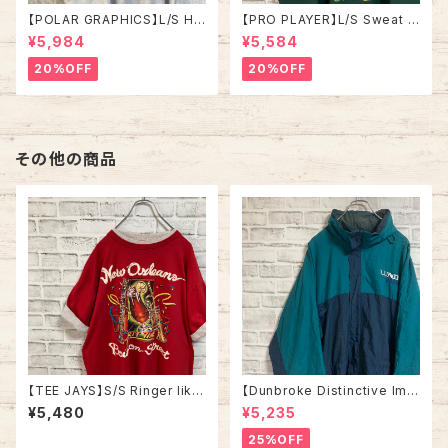
【POLAR GRAPHICS】L/S Hal
【PRO PLAYER】L/S Sweat L
fZip Sweat XL Made in US
相当 90s Made in USA “PA
¥5,984
¥5,584
A 90s “ALASKA” スーベニア
CKERS” NFL チームモノ スウ
ハーフジップスウェット トレーナ
ェット トレーナー USA製 チーム
20%OFF
20%OFF
ー アラスカ お土産モノ vintag
ロゴ 1996 CHAMPS 優勝記念
e ヴィンテージ アメリカ USA
深緑 アメリカ USA 古着
古着
その他の商品
【TEE JAYS】S/S Ringer like
【Dunbroke Distinctive Ima
Tee XL 90s Made in USA
ges】Nylon jacket XL 90s v
¥5,480
¥5,235
“Bourbon Street”vintage リ
intage ナイロンジャケット 企
ンガーライク レイヤード Tシャ
業モノ 企業ロゴ 刺繍ロゴ グリ
25%OFF