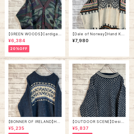
【GREEN WOODS】Cardigan
【Dale of Norway】Hand Kni
L相当 Made in BRITAIN “EU
t L相当 Made in NORWAY “E
¥6,384
¥7,980
RO LINE” カーディガン 総柄 ウ
URO LINE” デザインニット 総
ール混合 イギリス製 ユーロライ
柄ニットノルディック柄 ハンドニ
20%OFF
ン ヨーロッパ 古着
ット セーター ウール ノルウェー
製 ユーロライン ヨーロッパ 古
着
【BONNER OF IRELAND】Han
【OUTDOOR SCENE】Desig
d Knit L相当 Made in IRELA
n Knit L相当 ”Bird’s Eye” デ
¥5,235
¥5,837
ND “EURO LINE” デザインニ
ザインニット 総柄ニット デザイ