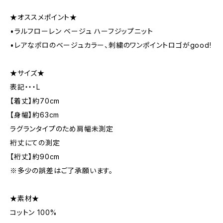
★オススメポイント★
•ラルフローレン ベージュ ハーフジップニット
•レアなポロのベージュカラー、刺繍のワンポイントロゴがgood!
★サイズ★
表記・・・L
【着丈】約70cm
【身幅】約63cm
ラグランタイプのため肩幅未測定
裄丈にての測定
【裄丈】約90cm
※多少の誤差はご了承願います。
★素材★
コットン 100%