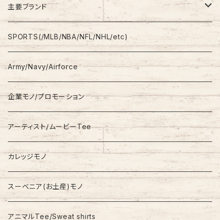
Shirt
Work Pants
主要ブランド
L/S
Sweatshirt
Shorts
adidas
SPORTS(/MLB/NBA/NFL/NHL/etc)
S/S
Hoodie
Champion
Army/Navy/Airforce
Fleece
Carhartt
企業モノ/プロモーション
Knit/Sweater
Columbia
アーティスト/ムービーTee
Jacket
NAUTICA
カレッジモノ
Nylon Jacket
NIKE
スーベニア(お土産)モノ
Stadium Jumper
RALPH LAUREN
アニマルTee/Sweat shirts