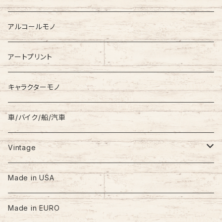
Down Jacket
TOMMY HILFIGER
アルコールモノ
Coat
Levi’s
アートプリント
キャラクターモノ
車/バイク/船/汽車
Vintage
60s-70s
Made in USA
80s
Made in EURO