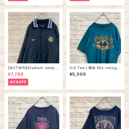
古着
【BUTWIN】Stadium Jumper
S/S Tee L相当 90s vintage
XL相当 80s “STATE MECHA
“BOZE MAN” スーベニア Tシ
¥7,788
¥5,000
NICAL” Made in USA ナイロ
ャツ フィッシング 釣り シングル
ン スタジャン スタジアムジャン
ステッチ アメリカ USA レトロ
40%OFF
パー USA製 企業モノ 刺繍ロゴ
古着
リブライン アウター アメリカ U
SA 古着