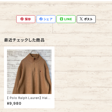
保存
シェア
LINE
ポスト
最近チェックした商品
【 Polo Ralph Lauren】 Halfz
ip Knit XL ポロ ラルフローレン
¥9,980
ハーフジップ ニット セーター ベ
ージュ 胸ロゴ 刺繍ロゴ ポニー