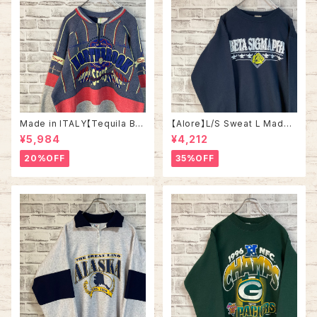
Made in ITALY【Tequila Bo
【Alore】L/S Sweat L Made i
om】L/S Sweat/Trainer XL 9
n USA 90s 社交クラブ プロモ
¥5,984
¥4,212
0s ハーフジップスウェット トレ
ーション スウェット トレーナー
ーナー マルチカラー レーシング
USA製 vintage ヴィンテージ
20%OFF
35%OFF
イタリア製 Euro ユーロ 古着
アメリカ USA 古着