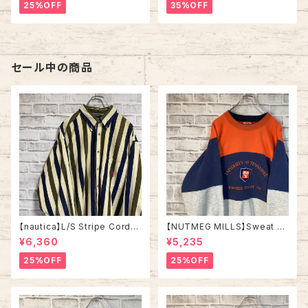
ット 総柄ニット ノルディック柄
ンニット セーター バーズアイ リ
25%OFF
35%OFF
ハンドニット セーター ウール ア
ブライン アメリカ USA 古着
イルランド製 ユーロライン ヨー
ロッパ 古着
セール中の商品
【nautica】L/S Stripe Cordur
【NUTMEG MILLS】Sweat XL
oy Shirt L 90s ノーティカ スト
Made in USA 90s “UNIVER
¥6,360
¥5,235
ライプ コーデュロイ シャツ ボタ
SITY OF TENNESSEE” vinta
ンダウン 長袖 ワンポイントロゴ
ge ナツメグミルズ カレッジモノ
25%OFF
25%OFF
刺繍ロゴ 旧タグ USA アメリカ
カレッジロゴ テネシー大学 スウ
古着
ェット トレーナー ヴィンテージ
アメリカ USA 古着