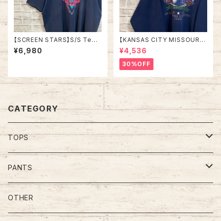
【SCREEN STARS】S/S Tee
【KANSAS CITY MISSOURI】
XL 90s Made in USA vintag
L/S Sweat/Trainer XXL 90s
¥6,980
¥4,536
e “YMCA” Tee バックプリント
スウェット トレーナー 教育団体
両面プリント イベント Tシャツ
カンザスシティ ミズーリ州 USA
30%OFF
USA製 シングルステッチ アメリ
規格 アメリカ USA 古着
カ USA レトロ 古着
CATEGORY
TOPS
Tee
PANTS
S/L Tee
Polo Shirt
Jeans/Denim
OTHER