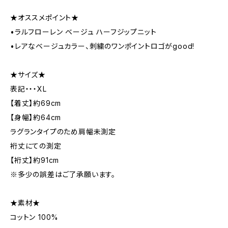
★オススメポイント★
•ラルフローレン ベージュ ハーフジップニット
•レアなベージュカラー、刺繍のワンポイントロゴがgood!
★サイズ★
表記・・・XL
【着丈】約69cm
【身幅】約64cm
ラグランタイプのため肩幅未測定
裄丈にての測定
【裄丈】約91cm
※多少の誤差はご了承願います。
★素材★
コットン 100%