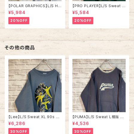
【POLAR GRAPHICS】L/S Hal
【PRO PLAYER】L/S Sweat L
fZip Sweat XL Made in US
相当 90s Made in USA “PA
¥5,984
¥5,584
A 90s “ALASKA” スーベニア
CKERS” NFL チームモノ スウ
ハーフジップスウェット トレーナ
ェット トレーナー USA製 チーム
20%OFF
20%OFF
ー アラスカ お土産モノ vintag
ロゴ 1996 CHAMPS 優勝記念
e ヴィンテージ アメリカ USA
深緑 アメリカ USA 古着
古着
その他の商品
【Lee】L/S Sweat XL 90s M
【PUMA】L/S Sweat L相当 M
ade in USA 企業モノ アート系
ade in BULGARIA プーマ ス
¥6,286
¥4,536
スウェット トレーナー USA製 ア
ウェット トレーナー ブルガリア
ートプリント 肉厚 アメリカ USA
製 ユーロ ヨーロッパ 古着
30%OFF
30%OFF