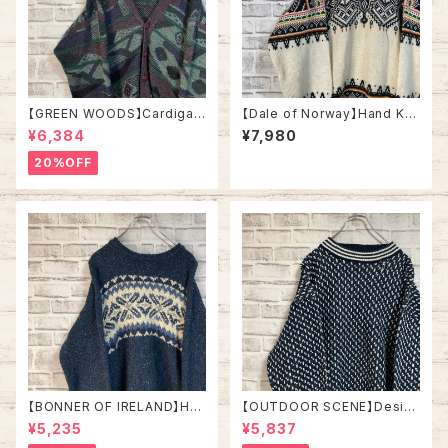
【GREEN WOODS】Cardigan
【Dale of Norway】Hand Kni
L相当 Made in BRITAIN “EU
t L相当 Made in NORWAY “E
¥6,384
¥7,980
RO LINE” カーディガン 総柄 ウ
URO LINE” デザインニット 総
ール混合 イギリス製 ユーロライ
柄ニットノルディック柄 ハンドニ
20%OFF
ン ヨーロッパ 古着
ット セーター ウール ノルウェー
製 ユーロライン ヨーロッパ 古
着
【BONNER OF IRELAND】Han
【OUTDOOR SCENE】Desig
d Knit L相当 Made in IRELA
n Knit L相当 ”Bird’s Eye” デ
¥5,235
¥5,837
ND “EURO LINE” デザインニ
ザインニット 総柄ニット デザイ