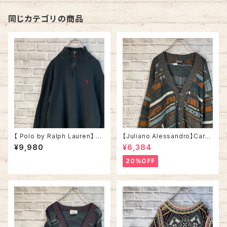
ロゴ ゆるだぼ ビッグシルエット
アメリカ USA 古着
同じカテゴリの商品
【 Polo by Ralph Lauren】 H
【Juliano Alessandro】Cardi
alfzip Knit L相当 ポロ バイ ラ
gan L Made in ITALY “EUR
¥9,980
¥6,384
ルフローレン ハーフジップ ニッ
O LINE” カーディガン 総柄 ウ
ト セーター ブラック 胸ロゴ 刺
ール混合 イタリア製 ユーロライ
20%OFF
繍ロゴ ポニーロゴ アメリカ US
ン ヨーロッパ 古着
A 古着