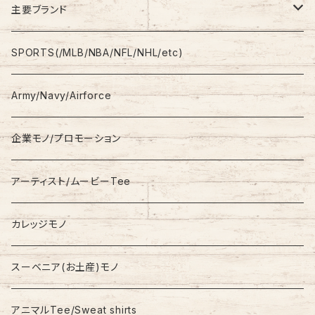
Shirt
Work Pants
主要ブランド
L/S
Sweatshirt
Shorts
adidas
SPORTS(/MLB/NBA/NFL/NHL/etc)
S/S
Hoodie
Champion
Army/Navy/Airforce
Fleece
Carhartt
企業モノ/プロモーション
Knit/Sweater
Columbia
アーティスト/ムービーTee
Jacket
NAUTICA
カレッジモノ
Nylon Jacket
NIKE
スーベニア(お土産)モノ
Stadium Jumper
RALPH LAUREN
アニマルTee/Sweat shirts