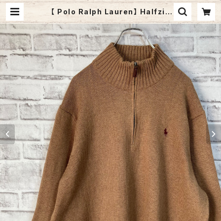
【 Polo Ralph Lauren】 Halfzip
Knit XL ポロ ラルフローレン ハーフ
ジップ ニット セーター ベージュ 胸ロ
ゴ 刺繍ロゴ ポニーロゴ ゆるだぼ ビ
ッグシルエット アメリカ USA 古着 |
Fuzzy Fuzzy