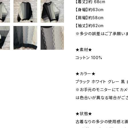
【着丈】約 68cm
【身幅】約63cm
【肩幅】約58cm
【袖丈】約62cm
※多少の誤差はご了承願いま
★素材★
コットン 100%
★カラー★
ブラック ホワイト グレー 黒 
※お手元のモニターにてカメ
は色合いが異なる場合がござ
★状態★
古着なりの多少の使用感と