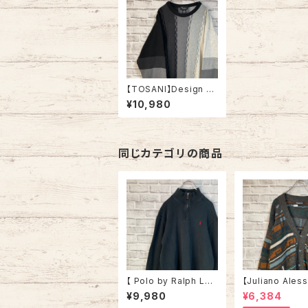
【TOSANI】Design Kn
it L Made in CANAD
¥10,980
A カナダ製 モノトーン
3Dニット デザインニッ
ト 総柄ニット セーター
アメリカ USA 古着
同じカテゴリの商品
【 Polo by Ralph Lau
【Juliano Ales
ren】 Halfzip Knit L
o】Cardigan L
¥9,980
¥6,384
相当 ポロ バイ ラルフロ
in ITALY “EURO LIN