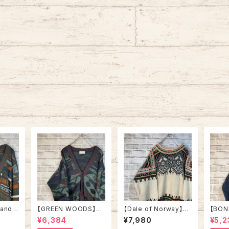
sandr
【GREEN WOODS】Ca
【Dale of Norway】H
【BON
 Made
rdigan L相当 Made i
and Knit L相当 Made
ND】H
¥6,384
¥7,980
¥5,2
n BRITAIN “EURO LI
in NORWAY “EURO L
Made 