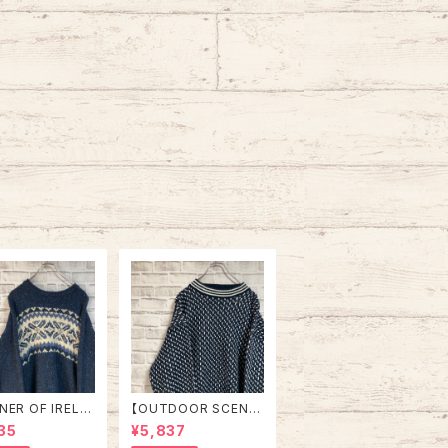
NER OF IRELA
【OUTDOOR SCENE】
and Knit L相当
Design Knit L相当 ”B
35
¥5,837
in IRELAND “E
ird’s Eye” デザインニ