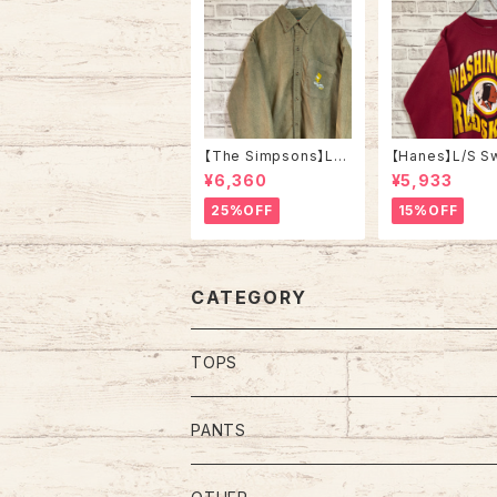
【The Simpsons】L/S
【Hanes】L/S S
Corduroy Shirt L 20
L相当 90s “ W
¥6,360
¥5,933
00s “Bart” ザ•シンプ
GTON REDSKI
ソンズ コーデュロイ シ
FL チームモノ 
25%OFF
15%OFF
ャツ ボタンダウン 長袖
ト トレーナー チ
キャラクター バート ワ
ゴ ワシントン レ
ンポイントロゴ 刺繍ロ
ンズ ボルドー ワ
ゴ Y2K USA アメリカ
ッド アメリカ US
古着
CATEGORY
TOPS
Tee
PANTS
S/L Tee
Polo Shirt
Jeans/Denim