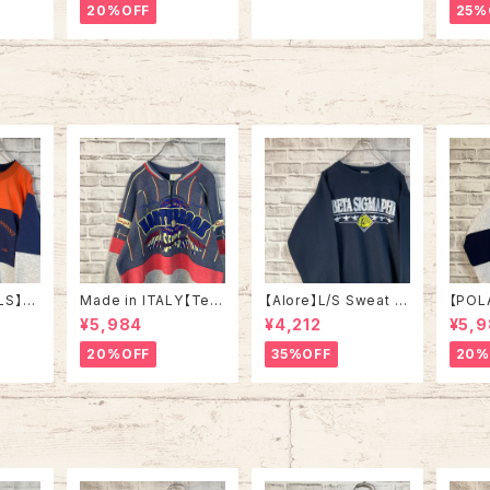
NE” カーディガン 総柄
INE” デザインニット 総
URO LIN
20%OFF
25%
ア製 ユ
ウール混合 イギリス製
柄ニットノルディック柄
ット 
ロッパ
ユーロライン ヨーロッ
ハンドニット セーター
ック柄
パ 古着
ウール ノルウェー製 ユ
ーター
ーロライン ヨーロッパ
ンド製
古着
ーロッ
LS】S
Made in ITALY【Teq
【Alore】L/S Sweat L
【POL
in US
uila Boom】L/S Swe
Made in USA 90s 社
L/S H
¥5,984
¥4,212
¥5,
RSITY
at/Trainer XL 90s ハ
交クラブ プロモーショ
L Mad
” vin
ーフジップスウェット ト
ン スウェット トレーナー
“ALA
20%OFF
35%OFF
20%
ルズ カ
レーナー マルチカラー
USA製 vintage ヴィン
ハーフ
ッジロゴ
レーシング イタリア製
テージ アメリカ USA
トレー
ウェット
Euro ユーロ 古着
古着
土産モノ
ンテー
ンテー
ジ アメリカ USA 古着
古着