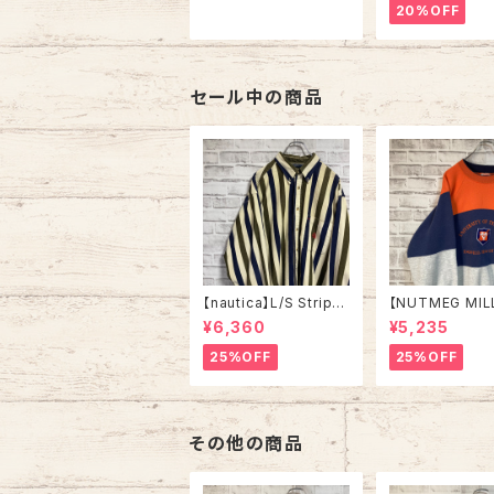
ーレン ハーフジップ ニ
E” カーディガン 総柄 ウ
20%OFF
ット セーター ブラック
ール混合 イタリ
胸ロゴ 刺繍ロゴ ポニー
ーロライン ヨー
ロゴ アメリカ USA 古
古着
着
セール中の商品
【nautica】L/S Stripe
【NUTMEG MIL
Corduroy Shirt L 90
weat XL Made 
¥6,360
¥5,235
s ノーティカ ストライプ
A 90s “UNIVE
コーデュロイ シャツ ボ
OF TENNESSEE
25%OFF
25%OFF
タンダウン 長袖 ワンポ
tage ナツメグミ
イントロゴ 刺繍ロゴ 旧
レッジモノ カレ
タグ USA アメリカ 古着
テネシー大学 ス
トレーナー ヴィ
その他の商品