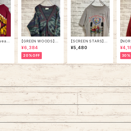
weat
【GREEN WOODS】Ca
【SCREEN STARS】S/
【NOR
ASHIN
rdigan L相当 Made i
S Tee L 80s Made i
STAT
¥6,384
¥5,480
¥4,1
NS” N
n BRITAIN “EURO LI
n USA “DUTCH COU
Y】L/
スウェッ
NE” カーディガン 総柄
NTRY” vintage スク
0s “
20%OFF
30%
ームロ
ウール混合 イギリス製
リーンスターズ Tシャツ
NA S
ッドスキ
ユーロライン ヨーロッ
USA製 ダッチカントリ
TY”
インレ
パ 古着
ー ペンシルベニア ヴィ
ー カ
A 古着
ンテージ シングルステ
ジロゴ 
ッチ アメリカ USA レト
テージ
ロ 古着
リカ U