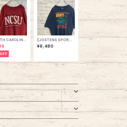
TH CAROLINA
【JOSTENS SPORTS
E UNIVRTSIT
WEAR】S/S Tee L 90
86
¥6,480
S Sweat L相当 9
s Made in USA “Ft.C
 NORTH CAROLI
ampbell” vintage A
OFF
TATE UNIVRTSI
RMY Tee USA製 米
 スウェット トレーナ
陸軍 アーミー 陸軍基地
レッジモノ カレッ
キャンベル 戦車 ヴィン
vintage ヴィン
テージ シングルステッ
 ビンテージ アメ
チ アメリカ USA 古着
SA 古着