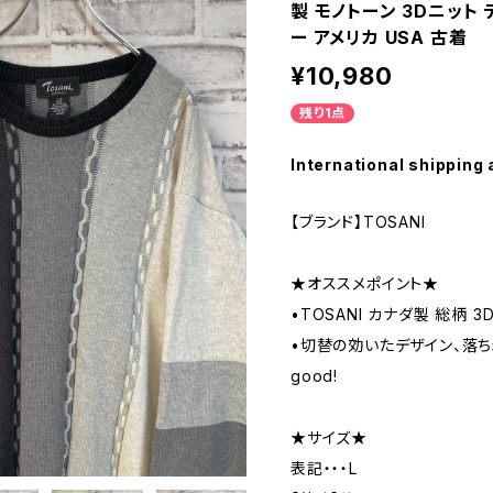
製 モノトーン 3Dニット
ー アメリカ USA 古着
¥10,980
残り1点
International shipping 
【ブランド】TOSANI
★オススメポイント★
•TOSANI カナダ製 総柄 3
•切替の効いたデザイン、落
good!
★サイズ★
表記・・・L