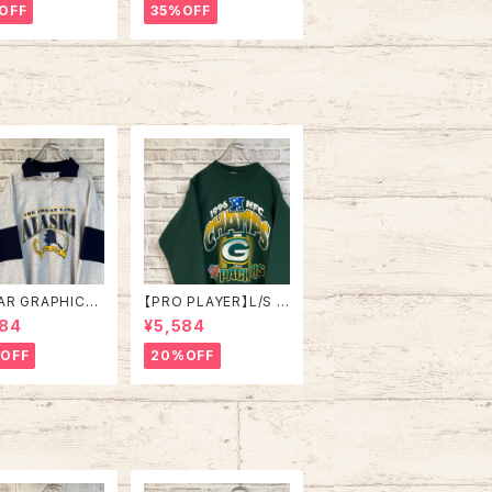
E” デザインニ
ット 総柄ニット デザイン
OFF
35%OFF
総柄ニット ノルディ
ニット セーター バーズ
 ハンドニット セ
アイ リブライン アメリ
 ウール アイルラ
カ USA 古着
 ユーロライン ヨ
パ 古着
AR GRAPHICS】
【PRO PLAYER】L/S S
alfZip Sweat X
weat L相当 90s Mad
984
¥5,584
e in USA 90s
e in USA “PACKERS”
SKA” スーベニア
NFL チームモノ スウェ
OFF
20%OFF
ジップスウェット
ット トレーナー USA製
ナー アラスカ お
チームロゴ 1996 CHA
 vintage ヴィ
MPS 優勝記念 深緑 ア
ジ アメリカ USA
メリカ USA 古着