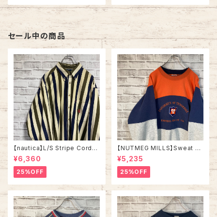
イルランド製 ユーロライン ヨー
ロッパ 古着
セール中の商品
【nautica】L/S Stripe Cordur
【NUTMEG MILLS】Sweat XL
oy Shirt L 90s ノーティカ スト
Made in USA 90s “UNIVER
¥6,360
¥5,235
ライプ コーデュロイ シャツ ボタ
SITY OF TENNESSEE” vinta
ンダウン 長袖 ワンポイントロゴ
ge ナツメグミルズ カレッジモノ
25%OFF
25%OFF
刺繍ロゴ 旧タグ USA アメリカ
カレッジロゴ テネシー大学 スウ
古着
ェット トレーナー ヴィンテージ
アメリカ USA 古着