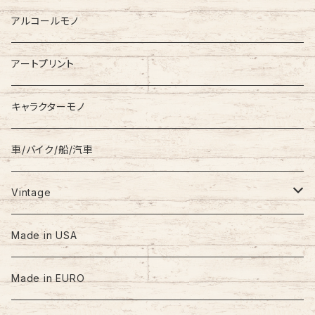
Down Jacket
TOMMY HILFIGER
アルコールモノ
Coat
Levi’s
アートプリント
キャラクターモノ
車/バイク/船/汽車
Vintage
60s-70s
Made in USA
80s
Made in EURO