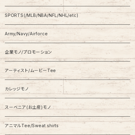
L/S
Sweatshirt
Shorts
adidas
SPORTS(/MLB/NBA/NFL/NHL/etc)
S/S
Hoodie
Champion
Army/Navy/Airforce
Fleece
Carhartt
企業モノ/プロモーション
Knit/Sweater
Columbia
アーティスト/ムービーTee
Jacket
NAUTICA
カレッジモノ
Nylon Jacket
NIKE
スーベニア(お土産)モノ
Stadium Jumper
RALPH LAUREN
アニマルTee/Sweat shirts