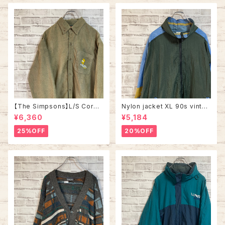
ロ 古着
【The Simpsons】L/S Cordu
Nylon jacket XL 90s vintag
roy Shirt L 2000s “Bart” ザ
e ナイロンジャケット マルチカラ
¥6,360
¥5,184
•シンプソンズ コーデュロイ シ
ー 切替 ウインドブレーカー レ
ャツ ボタンダウン 長袖 キャラク
トロ 古着
25%OFF
20%OFF
ター バート ワンポイントロゴ 刺
繍ロゴ Y2K USA アメリカ 古着