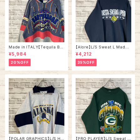
Made in ITALY【Tequila Bo
【Alore】L/S Sweat L Made i
om】L/S Sweat/Trainer XL 9
n USA 90s 社交クラブ プロモ
¥5,984
¥4,212
0s ハーフジップスウェット トレ
ーション スウェット トレーナー
ーナー マルチカラー レーシング
USA製 vintage ヴィンテージ
20%OFF
35%OFF
イタリア製 Euro ユーロ 古着
アメリカ USA 古着
【POLAR GRAPHICS】L/S Hal
【PRO PLAYER】L/S Sweat L