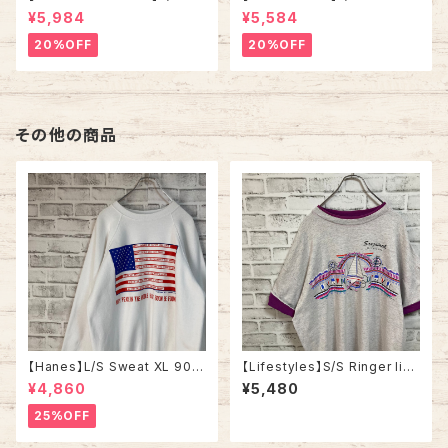
fZip Sweat XL Made in US
相当 90s Made in USA “PA
¥5,984
¥5,584
A 90s “ALASKA” スーベニア
CKERS” NFL チームモノ スウ
ハーフジップスウェット トレーナ
ェット トレーナー USA製 チーム
20%OFF
20%OFF
ー アラスカ お土産モノ vintag
ロゴ 1996 CHAMPS 優勝記念
e ヴィンテージ アメリカ USA
深緑 アメリカ USA 古着
古着
その他の商品
【Hanes】L/S Sweat XL 90s
【Lifestyles】S/S Ringer like
ヘインズ スウェット トレーナー
Tee XL 90s Made in USA v
¥4,860
¥5,480
星条旗 企業モノ vintage ヴィ
intage リンガーライク レイヤ
ンテージ アメリカ USA 古着
ード Tシャツ リゾート地 スーベ
25%OFF
ニア ツートン ヴィンテージ シン
グルステッチ アメリカ USA レト