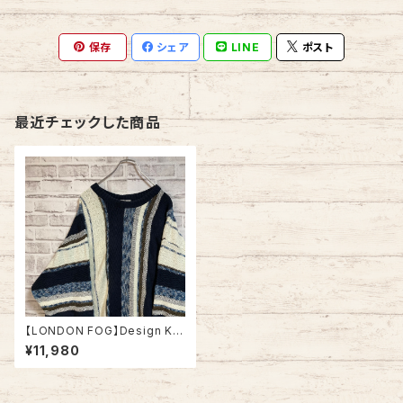
保存
シェア
LINE
ポスト
最近チェックした商品
【LONDON FOG】Design Kni
t 2XL相当 ロンドンフォグ 3Dニ
¥11,980
ット デザインニット 総柄ニット
セーター ケーブル編み アメリカ
USA 古着