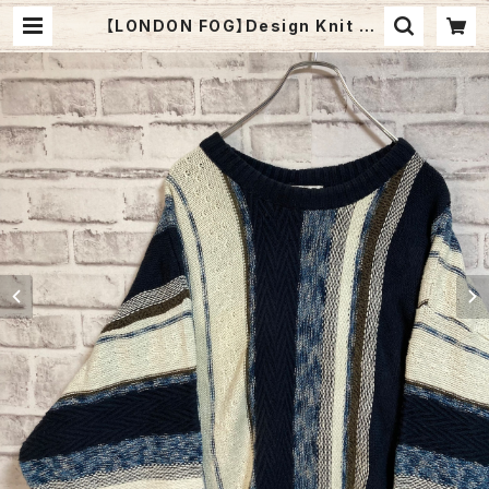
【LONDON FOG】Design Knit 2X
L相当 ロンドンフォグ 3Dニット デザ
インニット 総柄ニット セーター ケー
ブル編み アメリカ USA 古着 | Fuzz
y Fuzzy