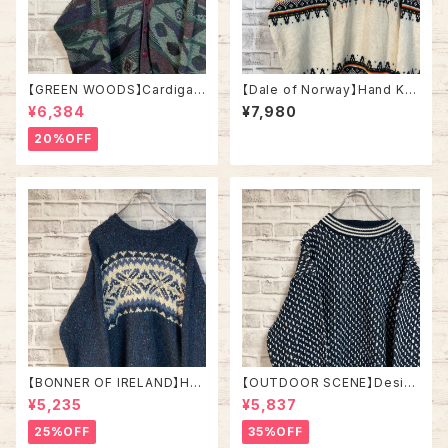
【GREEN WOODS】Cardigan
【Dale of Norway】Hand Kni
L相当 Made in BRITAIN “EU
t L相当 Made in NORWAY “E
¥6,384
¥7,980
RO LINE” カーディガン 総柄 ウ
URO LINE” デザインニット 総
ール混合 イギリス製 ユーロライ
柄ニットノルディック柄 ハンドニ
20%OFF
ン ヨーロッパ 古着
ット セーター ウール ノルウェー
製 ユーロライン ヨーロッパ 古
着
【BONNER OF IRELAND】Han
【OUTDOOR SCENE】Desig
d Knit L相当 Made in IRELA
n Knit L相当 ”Bird’s Eye” デ
¥5,235
¥5,837
ND “EURO LINE” デザインニ
ザインニット 総柄ニット デザイ
ット 総柄ニット ノルディック柄
ンニット セーター バーズアイ リ
25%OFF
35%OFF
ハンドニット セーター ウール ア
ブライン アメリカ USA 古着