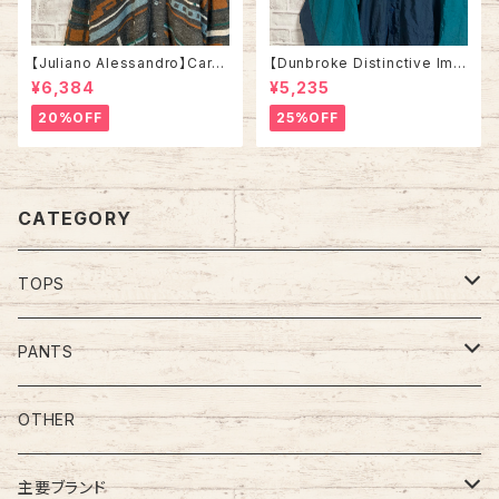
【Juliano Alessandro】Cardi
【Dunbroke Distinctive Ima
gan L Made in ITALY “EUR
ges】Nylon jacket XL 90s v
¥6,384
¥5,235
O LINE” カーディガン 総柄 ウ
intage ナイロンジャケット 企
ール混合 イタリア製 ユーロライ
業モノ 企業ロゴ 刺繍ロゴ グリ
20%OFF
25%OFF
ン ヨーロッパ 古着
ーン 切替 ウインドブレーカー
アメリカ USA 古着
CATEGORY
TOPS
Tee
PANTS
S/L Tee
Polo Shirt
Jeans/Denim
OTHER
Shirt
Work Pants
主要ブランド