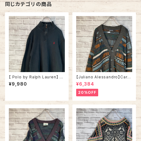
同じカテゴリの商品
【 Polo by Ralph Lauren】 H
【Juliano Alessandro】Cardi
alfzip Knit L相当 ポロ バイ ラ
gan L Made in ITALY “EUR
¥9,980
¥6,384
ルフローレン ハーフジップ ニッ
O LINE” カーディガン 総柄 ウ
ト セーター ブラック 胸ロゴ 刺
ール混合 イタリア製 ユーロライ
20%OFF
繍ロゴ ポニーロゴ アメリカ US
ン ヨーロッパ 古着
A 古着