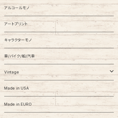
Down Jacket
TOMMY HILFIGER
アルコールモノ
Coat
Levi’s
アートプリント
キャラクターモノ
車/バイク/船/汽車
Vintage
60s-70s
Made in USA
80s
Made in EURO