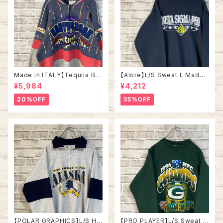
Made in ITALY【Tequila Bo
【Alore】L/S Sweat L Made i
om】L/S Sweat/Trainer XL 9
n USA 90s 社交クラブ プロモ
¥5,984
¥4,212
0s ハーフジップスウェット トレ
ーション スウェット トレーナー
ーナー マルチカラー レーシング
USA製 vintage ヴィンテージ
20%OFF
35%OFF
イタリア製 Euro ユーロ 古着
アメリカ USA 古着
【POLAR GRAPHICS】L/S Hal
【PRO PLAYER】L/S Sweat L