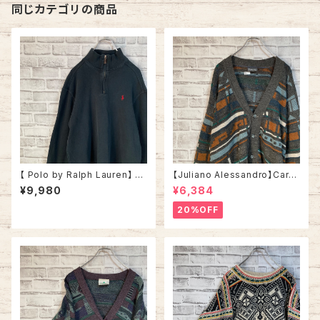
同じカテゴリの商品
【 Polo by Ralph Lauren】 H
【Juliano Alessandro】Cardi
alfzip Knit L相当 ポロ バイ ラ
gan L Made in ITALY “EUR
¥9,980
¥6,384
ルフローレン ハーフジップ ニッ
O LINE” カーディガン 総柄 ウ
ト セーター ブラック 胸ロゴ 刺
ール混合 イタリア製 ユーロライ
20%OFF
繍ロゴ ポニーロゴ アメリカ US
ン ヨーロッパ 古着
A 古着