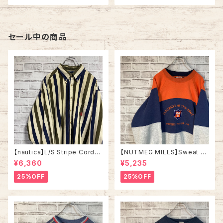
イルランド製 ユーロライン ヨー
ロッパ 古着
セール中の商品
【nautica】L/S Stripe Cordur
【NUTMEG MILLS】Sweat XL
oy Shirt L 90s ノーティカ スト
Made in USA 90s “UNIVER
¥6,360
¥5,235
ライプ コーデュロイ シャツ ボタ
SITY OF TENNESSEE” vinta
ンダウン 長袖 ワンポイントロゴ
ge ナツメグミルズ カレッジモノ
25%OFF
25%OFF
刺繍ロゴ 旧タグ USA アメリカ
カレッジロゴ テネシー大学 スウ
古着
ェット トレーナー ヴィンテージ
アメリカ USA 古着