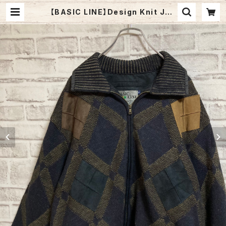
【BASIC LINE】Design Knit Jac
ket XL ニットジャケット 3Dニット
デザインニット 総柄ニット セーター
アメリカ USA 古着 | Fuzzy Fuzzy