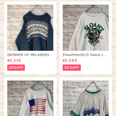
古着
【BONNER OF IRELAND】Han
【Healthknit】L/S Sweat L相
d Knit L相当 Made in IRELA
当 80s Made in USA アイル
¥5,235
¥5,584
ND “EURO LINE” デザインニ
ランド スーベニア ホース 馬 ス
ット 総柄ニット ノルディック柄
ウェット トレーナー USA製 アメ
25%OFF
20%OFF
ハンドニット セーター ウール ア
リカ USA 古着
イルランド製 ユーロライン ヨー
ロッパ 古着