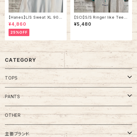
【Hanes】L/S Sweat XL 90s
【SCI】S/S Ringer like Tee X
ヘインズ スウェット トレーナー
L 90s Made in USA vintage
¥4,860
¥5,480
星条旗 企業モノ vintage ヴィ
リンガーライク レイヤード Tシ
ンテージ アメリカ USA 古着
ャツ アート リゾート地 ヨット ス
25%OFF
ーベニア シングルステッチ アメ
リカ USA レトロ 古着
CATEGORY
TOPS
Tee
PANTS
S/L Tee
Polo Shirt
Jeans/Denim
OTHER
Shirt
Work Pants
主要ブランド