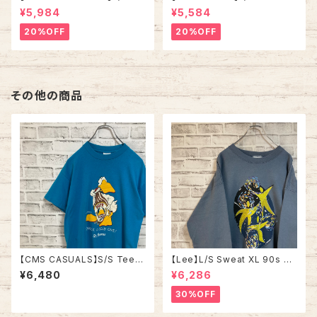
fZip Sweat XL Made in US
相当 90s Made in USA “PA
¥5,984
¥5,584
A 90s “ALASKA” スーベニア
CKERS” NFL チームモノ スウ
ハーフジップスウェット トレーナ
ェット トレーナー USA製 チーム
20%OFF
20%OFF
ー アラスカ お土産モノ vintag
ロゴ 1996 CHAMPS 優勝記念
e ヴィンテージ アメリカ USA
深緑 アメリカ USA 古着
古着
その他の商品
【CMS CASUALS】S/S Tee L
【Lee】L/S Sweat XL 90s M
80s-90s Made in USA “DU
ade in USA 企業モノ アート系
¥6,480
¥6,286
CK LIGHT” vintage USA製
スウェット トレーナー USA製 ア
ダックライト アニマル ビール ア
ートプリント 肉厚 アメリカ USA
30%OFF
ルコール ヴィンテージ シングル
古着
ステッチ アメリカ USA レトロ