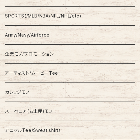
L/S
Sweatshirt
Shorts
adidas
SPORTS(/MLB/NBA/NFL/NHL/etc)
S/S
Hoodie
Champion
Army/Navy/Airforce
Fleece
Carhartt
企業モノ/プロモーション
Knit/Sweater
Columbia
アーティスト/ムービーTee
Jacket
NAUTICA
カレッジモノ
Nylon Jacket
NIKE
スーベニア(お土産)モノ
Stadium Jumper
RALPH LAUREN
アニマルTee/Sweat shirts