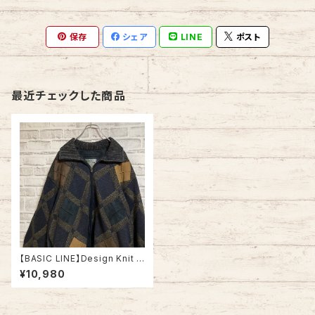
保存
シェア
LINE
ポスト
最近チェックした商品
【BASIC LINE】Design Knit J
acket XL ニットジャケット 3D
¥10,980
ニット デザインニット 総柄ニット
セーター アメリカ USA 古着