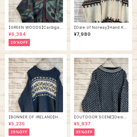
【GREEN WOODS】Cardigan
【Dale of Norway】Hand Kni
L相当 Made in BRITAIN “EU
t L相当 Made in NORWAY “E
¥6,384
¥7,980
RO LINE” カーディガン 総柄 ウ
URO LINE” デザインニット 総
ール混合 イギリス製 ユーロライ
柄ニットノルディック柄 ハンドニ
20%OFF
ン ヨーロッパ 古着
ット セーター ウール ノルウェー
製 ユーロライン ヨーロッパ 古
着
【BONNER OF IRELAND】Han
【OUTDOOR SCENE】Desig
d Knit L相当 Made in IRELA
n Knit L相当 ”Bird’s Eye” デ
¥5,235
¥5,837
ND “EURO LINE” デザインニ
ザインニット 総柄ニット デザイ
ット 総柄ニット ノルディック柄
ンニット セーター バーズアイ リ
25%OFF
35%OFF
ハンドニット セーター ウール ア
ブライン アメリカ USA 古着