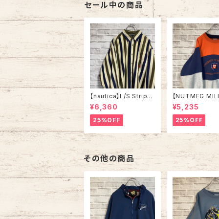
着
セール中の商品
【nautica】L/S Stripe
【NUTMEG MIL
Corduroy Shirt L 90
weat XL Made 
¥6,360
¥5,235
s ノーティカ ストライプ
A 90s “UNIVE
コーデュロイ シャツ ボ
OF TENNESSEE
25%OFF
25%OFF
タンダウン 長袖 ワンポ
tage ナツメグミ
イントロゴ 刺繍ロゴ 旧
レッジモノ カレ
タグ USA アメリカ 古着
テネシー大学 ス
トレーナー ヴィ
その他の商品