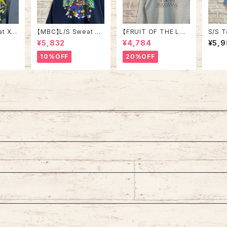
at XL
【MBC】L/S Sweat L
【FRUIT OF THE LO
S/S 
USA 企
90s Made in USA “
OM】L/S Sweat/Trai
90s v
¥5,832
¥4,784
¥5,
スウェ
SNOOPY” スヌーピー
ner L 90s Made in U
GO”
USA製
ウッドストック キャラク
SA アート系 スウェット
ツ シ
10%OFF
20%OFF
厚 ア
ター スウェット トレーナ
トレーナー ファーム 農
シング
ー vintage ヴィンテー
場 USA製 アートプリン
カ US
ジ アメリカ USA 古着
ト アメリカ USA 古着