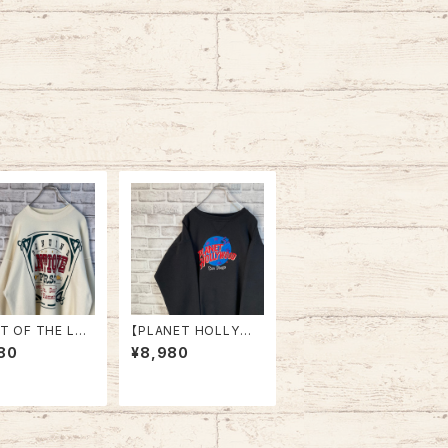
IT OF THE LO
【PLANET HOLLYWO
/S Sweat XL 9
OD】L/S Sweatshirt
80
¥8,980
ade in USA アー
XL 90s Made in US
スウェット トレーナ
A “San Diego” vinta
SA製 アートワーク
ge プラネットハリウッド
1993 アメリカ U
スウェット トレーナー
古着
企業モノ スーベニア お
土産モノサンディエゴ U