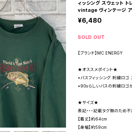
ィッシング スウェット ト
vintage ヴィンテージ 
¥6,480
SOLD OUT
【ブランド】MC ENERGY
★オススメポイント★
•バスフィッシング 刺繍ロゴ 
•90sらしいバスの刺繍ロゴが
★サイズ★
表記・・・記載タグ無のため不
【着丈】約64cm
【身幅】約59cm