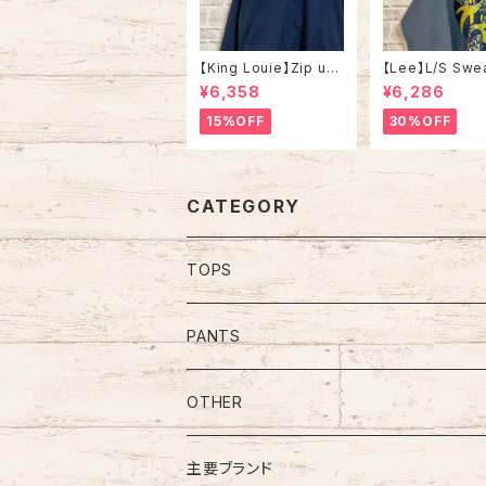
【King Louie】Zip up
【Lee】L/S Swe
Jacket L Made in U
90s Made in 
¥6,358
¥6,286
SA アメリカ製 ジップア
業モノ アート系 
ップジャケット スウィン
ット トレーナー 
15%OFF
30%OFF
グトップ ドリズラージャ
アートプリント 肉
ケット ブラックチェック
メリカ USA 古着
刺繍ロゴ ワンポイント
ロゴ 胸ロゴ アウター ア
メリカ USA 古着
CATEGORY
TOPS
Tee
PANTS
S/L Tee
Polo Shirt
Jeans/Denim
OTHER
Shirt
Work Pants
主要ブランド