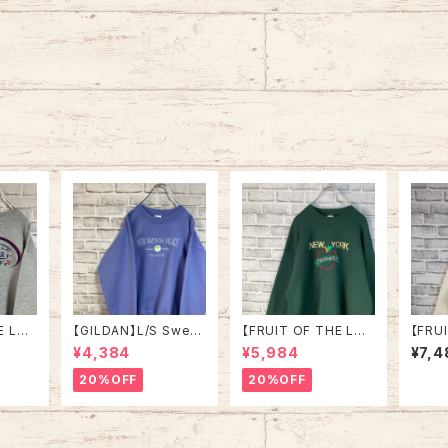
E LO
【GILDAN】L/S Swea
【FRUIT OF THE LO
【FRU
/Trai
t/Trainer L相当 “ NE
OM】L/S Sweat XL 9
OM】L
¥4,384
¥5,984
¥7,4
 Kentu
W SMYRNA BEACH”
0s Made in USA “NE
0s M
スーベニ
スーベニア スウェット ト
W YORK ” スーベニア
ト系 
20%OFF
20%OFF
レーナー
レーナー ニュー スミナ
スウェット トレーナー N
ー U
ビー 2
ー ビーチ フロリダ パー
Y ニューヨーク ビッグ
セリフ 
プル ラベンダー 紫アメ
アップル 刺繍 vintage
SA 
SA 古
リカ USA 古着
ヴィンテージ アメリカ