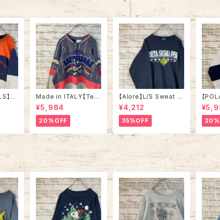
USA 古着
LS】S
Made in ITALY【Teq
【Alore】L/S Sweat L
【POL
in US
uila Boom】L/S Swe
Made in USA 90s 社
L/S H
¥5,984
¥4,212
¥5,
RSITY
at/Trainer XL 90s ハ
交クラブ プロモーショ
L Mad
” vin
ーフジップスウェット ト
ン スウェット トレーナー
“ALA
20%OFF
35%OFF
20%
ルズ カ
レーナー マルチカラー
USA製 vintage ヴィン
ハーフ
ッジロゴ
レーシング イタリア製
テージ アメリカ USA
トレー
ウェット
Euro ユーロ 古着
古着
土産モノ
ンテー
ンテー
ジ アメリカ USA 古着
古着