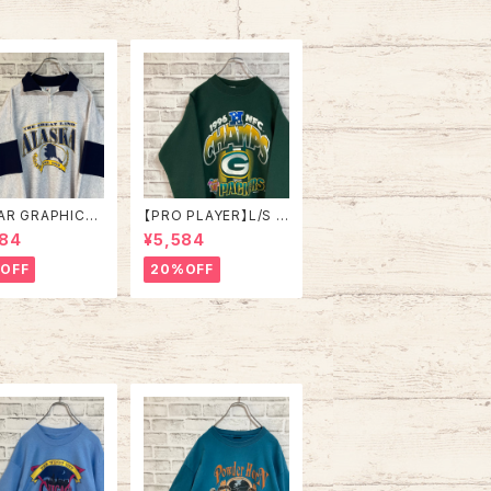
SA製 アメリカ USA 古
着
AR GRAPHICS】
【PRO PLAYER】L/S S
alfZip Sweat X
weat L相当 90s Mad
984
¥5,584
e in USA 90s
e in USA “PACKERS”
SKA” スーベニア
NFL チームモノ スウェ
OFF
20%OFF
ジップスウェット
ット トレーナー USA製
ナー アラスカ お
チームロゴ 1996 CHA
 vintage ヴィ
MPS 優勝記念 深緑 ア
ジ アメリカ USA
メリカ USA 古着