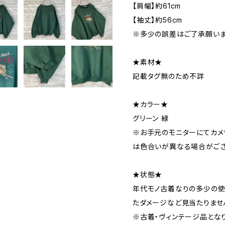
【肩幅】約61cm
【袖丈】約56cm
※多少の誤差はご了承願いま
★素材★
記載タグ無のため不詳
★カラー★
グリーン 緑
※お手元のモニターにてカメ
は色合いが異なる場合がござ
★状態★
年代モノ古着なりの多少の使
たダメージなど見当たりませ
※古着・ヴィンテージ品とな