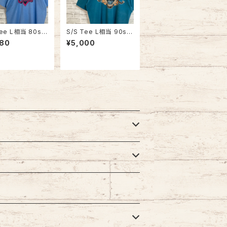
Tee L相当 80s-
S/S Tee L相当 90s v
intage “CHICA
intage “BOZE MAN”
980
¥5,000
 スーベニア Tシャ
スーベニア Tシャツ フ
ティビュー 街並み
ィッシング 釣り シング
ルステッチ アメリ
ルステッチ アメリカ US
A レトロ 古着
A レトロ 古着