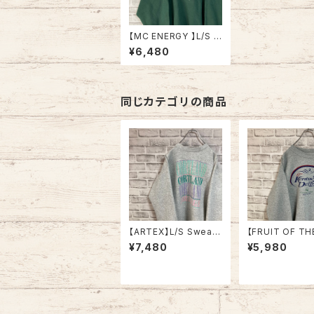
【MC ENERGY 】L/S S
weat L “Fishing” 90
¥6,480
s バス フィッシング スウ
ェット トレーナー 刺繍
センターロゴ vintage
ヴィンテージ アメリカ
USA 古着
同じカテゴリの商品
【ARTEX】L/S Sweat
【FRUIT OF TH
XL 70-80s Made in
OM】L/S Sweat
¥7,480
¥5,980
USA “CORTLAND ”
ner L 2000s “
カレッジ スウェット トレ
cky Derby” 
ーナー ニューヨーク州
ア スウェット ト
立大学 コートランド校
ケンタッキーダー
USA製 アメリカ USA
001 ジョッキー サラブ
古着
レッド アメリカ U