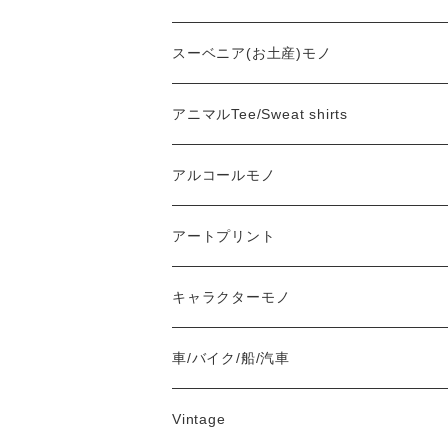
Nylon Jacket
NIKE
スーベニア(お土産)モノ
Stadium Jumper
RALPH LAUREN
アニマルTee/Sweat shirts
Down Jacket
TOMMY HILFIGER
アルコールモノ
Coat
Levi’s
アートプリント
キャラクターモノ
車/バイク/船/汽車
Vintage