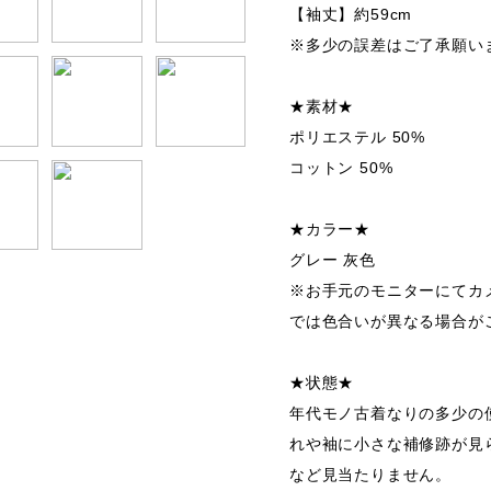
【袖丈】約59cm
※多少の誤差はご了承願い
★素材★
ポリエステル 50%
コットン 50%
★カラー★
グレー 灰色
※お手元のモニターにてカ
では色合いが異なる場合が
★状態★
年代モノ古着なりの多少の
れや袖に小さな補修跡が見
など見当たりません。