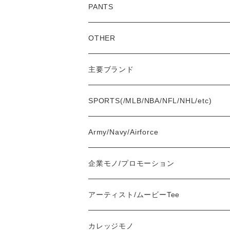
Tee
PANTS
S/L Tee
Polo Shirt
Jeans/Denim
OTHER
Shirt
Work Pants
主要ブランド
L/S
Sweatshirt
Shorts
adidas
SPORTS(/MLB/NBA/NFL/NHL/etc)
S/S
Hoodie
Champion
Army/Navy/Airforce
Fleece
Carhartt
企業モノ/プロモーション
Knit/Sweater
Columbia
アーティスト/ムービーTee
Jacket
NAUTICA
カレッジモノ