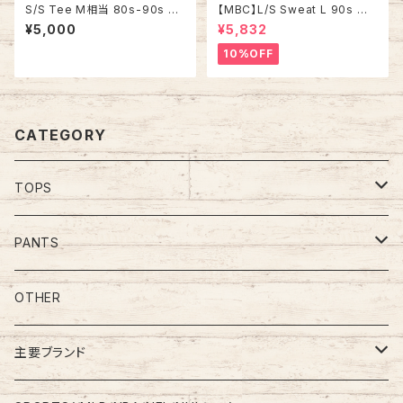
S/S Tee M相当 80s-90s vi
【MBC】L/S Sweat L 90s Ma
ntage バックプリント 両面プリ
de in USA “ SNOOPY” スヌ
¥5,000
¥5,832
ント Tシャツ シングルステッチ
ーピー ウッドストック キャラクタ
チャリティ イベント アメリカ US
ー スウェット トレーナー vintag
10%OFF
A レトロ 古着
e ヴィンテージ アメリカ USA
古着
CATEGORY
TOPS
Tee
PANTS
S/L Tee
Polo Shirt
Jeans/Denim
OTHER
Shirt
Work Pants
主要ブランド