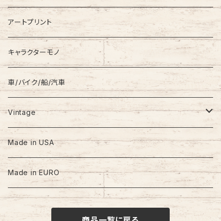
Coat
Levi’s
アートプリント
キャラクターモノ
車/バイク/船/汽車
Vintage
60s-70s
Made in USA
80s
Made in EURO
90s
商品一覧に戻る