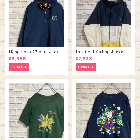
【King Louie】Zip up Jacket
【nautica】 Sailing Jacket L
L Made in USA アメリカ製 ジ
相当 90s “Old nautica”ノー
¥6,358
¥7,633
ップアップジャケット スウィング
ティカ 切替 セーリングジャケッ
トップ ドリズラージャケット ブラ
ト 刺繍ロゴ 胸ロゴ 旧タグ アウ
15%OFF
15%OFF
ックチェック 刺繍ロゴ ワンポイ
ター アメリカ USA 古着
ントロゴ 胸ロゴ アウター アメリ
カ USA 古着