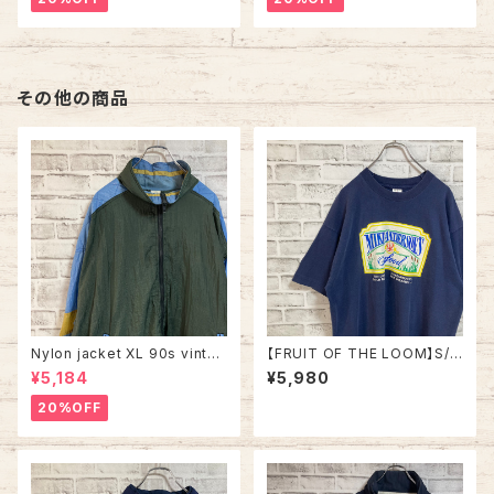
ー アラスカ お土産モノ vintag
ロゴ 1996 CHAMPS 優勝記念
e ヴィンテージ アメリカ USA
深緑 アメリカ USA 古着
古着
その他の商品
Nylon jacket XL 90s vintag
【FRUIT OF THE LOOM】S/S
e ナイロンジャケット マルチカラ
Tee XL 90s Made in USA V
¥5,184
¥5,980
ー 切替 ウインドブレーカー レ
intage Tシャツ 企業モノ 企業
トロ 古着
ロゴ レストラン ロブスター シー
20%OFF
フード アメリカ USA レトロ 古
着