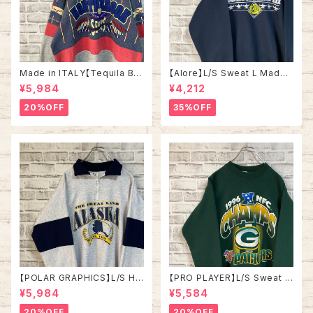
Made in ITALY【Tequila Bo
【Alore】L/S Sweat L Made i
om】L/S Sweat/Trainer XL 9
n USA 90s 社交クラブ プロモ
¥5,984
¥4,212
0s ハーフジップスウェット トレ
ーション スウェット トレーナー
ーナー マルチカラー レーシング
USA製 vintage ヴィンテージ
20%OFF
35%OFF
イタリア製 Euro ユーロ 古着
アメリカ USA 古着
【POLAR GRAPHICS】L/S Hal
【PRO PLAYER】L/S Sweat L
fZip Sweat XL Made in US
相当 90s Made in USA “PA
¥5,984
¥5,584
A 90s “ALASKA” スーベニア
CKERS” NFL チームモノ スウ
ハーフジップスウェット トレーナ
ェット トレーナー USA製 チーム
20%OFF
20%OFF