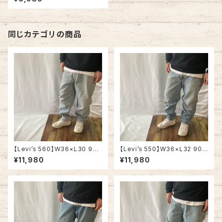
ーデニム ジーンズ ジーパン リ
ラックスフィット テーパード アメ
リカ USA 古着
同じカテゴリの商品
【Levi’s 560】W36×L30 90s
【Levi’s 550】W36×L32 90s
Made in USA Denim Pants
Made in USA Denim Pants
¥11,980
¥11,980
Jeans リーバイス 560 USA製
Jeans リーバイス 550 USA製
ブルーデニム ライトブルー ジー
ブルーデニム ライトブルー ジー
ンズ テーパード ルーズフィット
ンズ テーパード リラックスフィッ
バギーパンツ アメリカ USA 古
ト アメリカ USA 古着
着