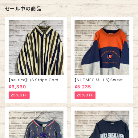
セール中の商品
【nautica】L/S Stripe Cordur
【NUTMEG MILLS】Sweat XL
oy Shirt L 90s ノーティカ スト
Made in USA 90s “UNIVER
¥6,360
¥5,235
ライプ コーデュロイ シャツ ボタ
SITY OF TENNESSEE” vinta
ンダウン 長袖 ワンポイントロゴ
ge ナツメグミルズ カレッジモノ
25%OFF
25%OFF
刺繍ロゴ 旧タグ USA アメリカ
カレッジロゴ テネシー大学 スウ
古着
ェット トレーナー ヴィンテージ
アメリカ USA 古着