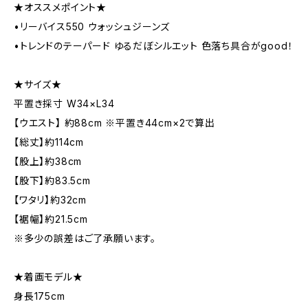
★オススメポイント★
•リーバイス550 ウォッシュジーンズ
•トレンドのテーパード ゆるだぼシルエット 色落ち具合がgood！
★サイズ★
平置き採寸 W34×L34
【ウエスト】 約88cm ※平置き44cm×2で算出
【総丈】約114cm
【股上】約38cm
【股下】約83.5cm
【ワタリ】約32cm
【裾幅】約21.5cm
※多少の誤差はご了承願います。
★着画モデル★
身長175cm