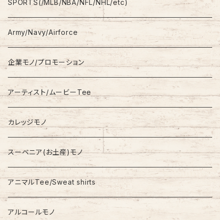
L/S
Sweatshirt
Shorts
adidas
SPORTS(/MLB/NBA/NFL/NHL/etc)
S/S
Hoodie
Champion
Army/Navy/Airforce
Fleece
Carhartt
企業モノ/プロモーション
Knit/Sweater
Columbia
アーティスト/ムービーTee
Jacket
NAUTICA
カレッジモノ
Nylon Jacket
NIKE
スーベニア(お土産)モノ
Stadium Jumper
RALPH LAUREN
アニマルTee/Sweat shirts
Down Jacket
TOMMY HILFIGER
アルコールモノ