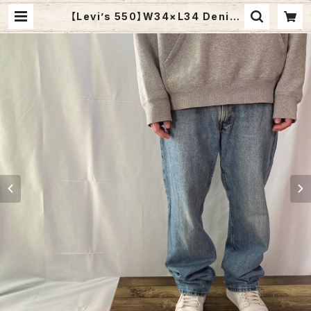
【Levi’s 550】W34×L34 Denim
Jeans リーバイス 550 ブルーデニ
ム ジーンズ ジーパン リラックスフィ
ット テーパード アメリカ USA 古着 |
Fuzzy Fuzzy