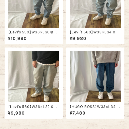
【Levi’s 550】W36×L30相当
【Levi’s 560】W38×L34 00s
90s Denim Pants Jeans リ
Denim Jeans リーバイス 560
¥10,980
¥9,980
ーバイス 550 ブルーデニム ラ
ブルーデニム ライトブルー ジー
イトブルー ジーンズ テーパード
ンズ テーパード ルーズフィット
リラックスフィット アメリカ USA
バギーパンツ アメリカ USA 古
古着
着
【Levi’s 560】W36×L32 00s
【HUGO BOSS】W33×L34 M
Denim Jeans リーバイス 560
ade in ITALY 80s-90s Deni
¥9,980
¥7,480
ブルーデニム ライトブルー ジー
m Jeans ヒューゴボス ブルー
ンズ ジーパン テーパード ルー
デニム ウォッシュデニム ジーン
ズフィット アメリカ USA 古着
ズ ジーパン テーパード イタリア
ヨーロッパ EURO 古着