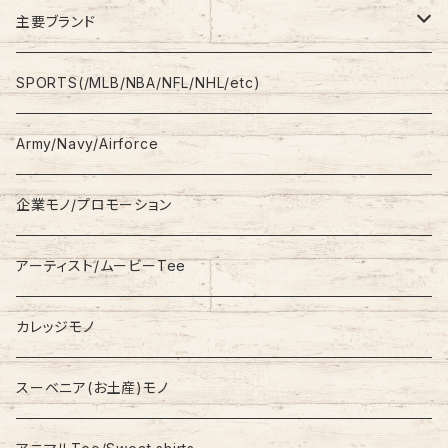
Shirt
Work Pants
主要ブランド
L/S
Sweatshirt
Shorts
adidas
SPORTS(/MLB/NBA/NFL/NHL/etc)
S/S
Hoodie
Champion
Army/Navy/Airforce
Fleece
Carhartt
企業モノ/プロモーション
Knit/Sweater
Columbia
アーティスト/ムービーTee
Jacket
NAUTICA
カレッジモノ
Nylon Jacket
NIKE
スーベニア(お土産)モノ
Stadium Jumper
RALPH LAUREN