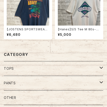
【JOSTENS SPORTSWEAR】
【Hanes】S/S Tee M 80s-90
S/S Tee L 90s Made in US
s Made in USA Vintage Tシ
¥6,480
¥5,000
A “Ft.Campbell” vintage AR
ャツ 企業モノ 企業ロゴ 両面プ
MY Tee USA製 米陸軍 アーミ
リント バックプリント レストラン
ー 陸軍基地 キャンベル 戦車 ヴ
アメリカ USA レトロ 古着
ィンテージ シングルステッチ ア
メリカ USA 古着
CATEGORY
TOPS
Tee
PANTS
S/L Tee
Polo Shirt
Jeans/Denim
OTHER