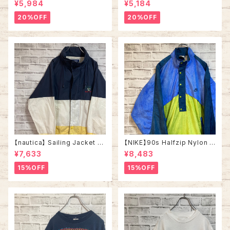
¥5,984
¥5,184
A 90s “ALASKA” スーベニア
ー 切替 ウインドブレーカー レ
ハーフジップスウェット トレーナ
トロ 古着
20%OFF
20%OFF
ー アラスカ お土産モノ vintag
e ヴィンテージ アメリカ USA
古着
【nautica】 Sailing Jacket L
【NIKE】90s Halfzip Nylon J
相当 90s “Old nautica”ノー
acket L相当 USA規格 ナイキ
¥7,633
¥8,483
ティカ 切替 セーリングジャケッ
銀タグ 切替 ハーフジップ ナイ
ト 刺繍ロゴ 胸ロゴ 旧タグ アウ
ロンジャケット スナップボタン
15%OFF
15%OFF
ター アメリカ USA 古着
切替 刺繍ロゴ 胸ロゴ ワンポイ
ントロゴ Swoosh アウター ア
メリカ USA 古着