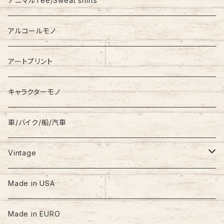
アニマルTee/Sweat shirts
Down Jacket
TOMMY HILFIGER
アルコールモノ
Coat
Levi’s
アートプリント
キャラクターモノ
車/バイク/船/汽車
Vintage
60s-70s
Made in USA
80s
Made in EURO