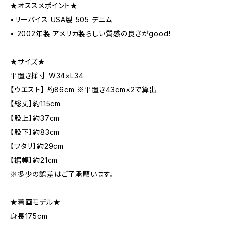
★オススメポイント★
•リーバイス USA製 505 デニム
• 2002年製 アメリカ製らしい質感の良さがgood!
★サイズ★
平置き採寸 W34×L34
【ウエスト】 約86cm ※平置き43cm×2で算出
【総丈】約115cm
【股上】約37cm
【股下】約83cm
【ワタリ】約29cm
【裾幅】約21cm
※多少の誤差はご了承願います。
★着画モデル★
身長175cm