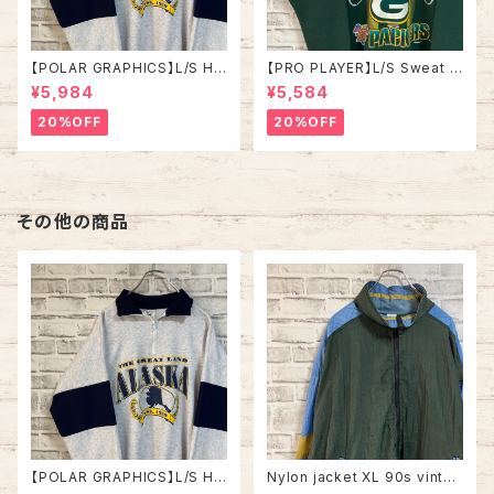
【POLAR GRAPHICS】L/S Hal
【PRO PLAYER】L/S Sweat L
fZip Sweat XL Made in US
相当 90s Made in USA “PA
¥5,984
¥5,584
A 90s “ALASKA” スーベニア
CKERS” NFL チームモノ スウ
ハーフジップスウェット トレーナ
ェット トレーナー USA製 チーム
20%OFF
20%OFF
ー アラスカ お土産モノ vintag
ロゴ 1996 CHAMPS 優勝記念
e ヴィンテージ アメリカ USA
深緑 アメリカ USA 古着
古着
その他の商品
【POLAR GRAPHICS】L/S Hal
Nylon jacket XL 90s vintag
fZip Sweat XL Made in US
e ナイロンジャケット マルチカラ