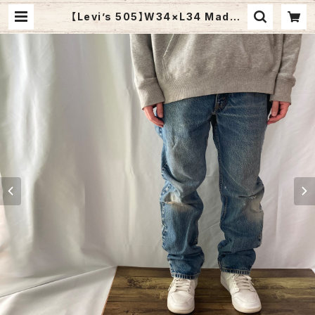
【Levi’s 505】W34×L34 Made i
n USA Denim Jeans リーバイス
505 ブルーデニム ジーンズ ジーパ
ン テーパード アメリカ USA 古着 | F
uzzy Fuzzy