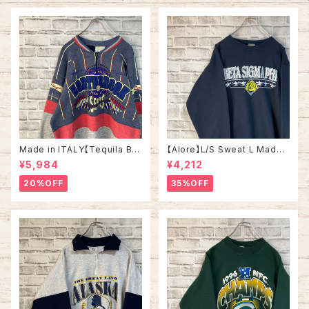
アメリカ USA 古着
Made in ITALY【Tequila Bo
【Alore】L/S Sweat L Made i
om】L/S Sweat/Trainer XL 9
n USA 90s 社交クラブ プロモ
¥5,984
¥4,212
0s ハーフジップスウェット トレ
ーション スウェット トレーナー
ーナー マルチカラー レーシング
USA製 vintage ヴィンテージ
20%OFF
35%OFF
イタリア製 Euro ユーロ 古着
アメリカ USA 古着