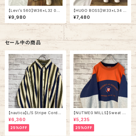
【Levi’s 560】W36×L32 00s
【HUGO BOSS】W33×L34 M
Denim Jeans リーバイス 560
ade in ITALY 80s-90s Deni
¥9,980
¥7,480
ブルーデニム ライトブルー ジー
m Jeans ヒューゴボス ブルー
ンズ ジーパン テーパード ルー
デニム ウォッシュデニム ジーン
ズフィット アメリカ USA 古着
ズ ジーパン テーパード イタリア
ヨーロッパ EURO 古着
セール中の商品
【nautica】L/S Stripe Cordur
【NUTMEG MILLS】Sweat XL
oy Shirt L 90s ノーティカ スト
Made in USA 90s “UNIVER
¥6,360
¥5,235
ライプ コーデュロイ シャツ ボタ
SITY OF TENNESSEE” vinta
ンダウン 長袖 ワンポイントロゴ
ge ナツメグミルズ カレッジモノ
25%OFF
25%OFF
刺繍ロゴ 旧タグ USA アメリカ
カレッジロゴ テネシー大学 スウ
古着
ェット トレーナー ヴィンテージ