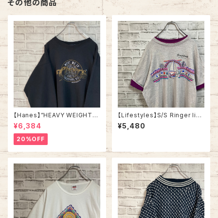
その他の商品
【Hanes】”HEAVY WEIGHT
【Lifestyles】S/S Ringer like
”L/S Sweat L 90s ヘインズ
Tee XL 90s Made in USA v
¥6,384
¥5,480
スーベニア スウェット トレーナ
intage リンガーライク レイヤ
ー ヘビーコットン 厚手 刺繍ロ
ード Tシャツ リゾート地 スーベ
20%OFF
ゴ 炭黒 アメリカ USA 古着
ニア ツートン ヴィンテージ シン
グルステッチ アメリカ USA レト
ロ 古着