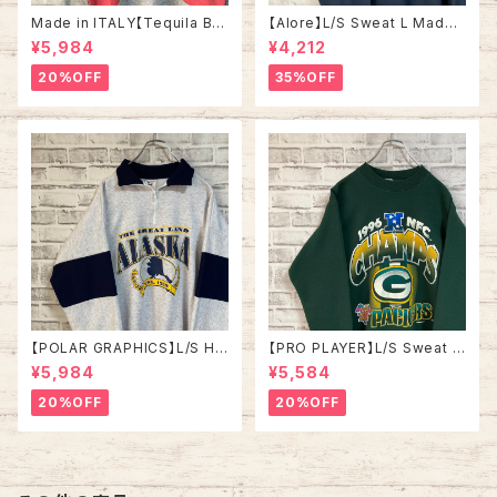
Made in ITALY【Tequila Bo
【Alore】L/S Sweat L Made i
om】L/S Sweat/Trainer XL 9
n USA 90s 社交クラブ プロモ
¥5,984
¥4,212
0s ハーフジップスウェット トレ
ーション スウェット トレーナー
ーナー マルチカラー レーシング
USA製 vintage ヴィンテージ
20%OFF
35%OFF
イタリア製 Euro ユーロ 古着
アメリカ USA 古着
【POLAR GRAPHICS】L/S Hal
【PRO PLAYER】L/S Sweat L
fZip Sweat XL Made in US
相当 90s Made in USA “PA
¥5,984
¥5,584
A 90s “ALASKA” スーベニア
CKERS” NFL チームモノ スウ
ハーフジップスウェット トレーナ
ェット トレーナー USA製 チーム
20%OFF
20%OFF
ー アラスカ お土産モノ vintag
ロゴ 1996 CHAMPS 優勝記念
e ヴィンテージ アメリカ USA
深緑 アメリカ USA 古着
古着