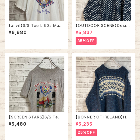
【anvil】S/S Tee L 90s Mad
【OUTDOOR SCENE】Desig
e in USA vintage Souvenir
n Knit L相当 ”Bird’s Eye” デ
¥6,980
¥5,837
Tee “Virginia Beach”スーベ
ザインニット 総柄ニット デザイ
ニアTシャツ お土産T アートT
ンニット セーター バーズアイ リ
35%OFF
シャツ 貝 シェル バージニアビ
ブライン アメリカ USA 古着
ーチ シングルステッチ アメリカ
USA 古着
【SCREEN STARS】S/S Tee
【BONNER OF IRELAND】Han
L 80s Made in USA “DUTC
d Knit L相当 Made in IRELA
¥5,480
¥5,235
H COUNTRY” vintage スク
ND “EURO LINE” デザインニ
リーンスターズ Tシャツ USA製
ット 総柄ニット ノルディック柄
25%OFF
ダッチカントリー ペンシルベニ
ハンドニット セーター ウール ア