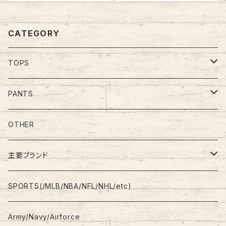
ア ヴィンテージ シングルステッ
イルランド製 ユーロライン ヨー
チ アメリカ USA レトロ 古着
ロッパ 古着
CATEGORY
TOPS
Tee
PANTS
S/L Tee
Polo Shirt
Jeans/Denim
OTHER
Shirt
Work Pants
主要ブランド
L/S
Sweatshirt
Shorts
adidas
SPORTS(/MLB/NBA/NFL/NHL/etc)
S/S
Hoodie
Champion
Army/Navy/Airforce