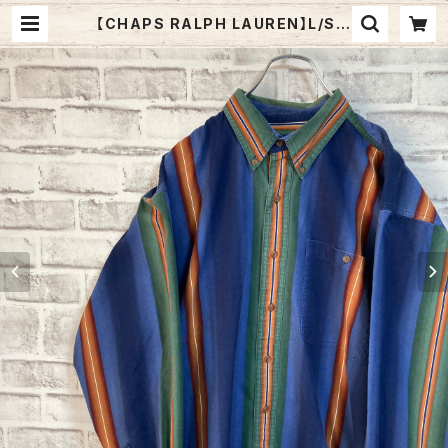
【CHAPS RALPH LAUREN】L/S S
tripe BD Shirt L 80s チャップス
ラルフローレン ストライプシャツ ボ
タンダウン 長袖 USA アメリカ 古着
| Fuzzy Fuzzy