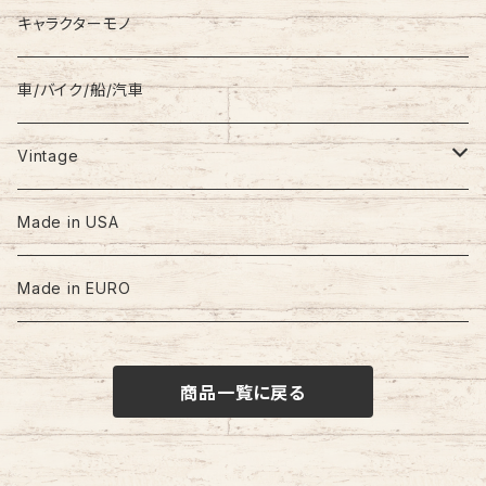
キャラクターモノ
車/バイク/船/汽車
Vintage
60s-70s
Made in USA
80s
Made in EURO
90s
商品一覧に戻る
00s