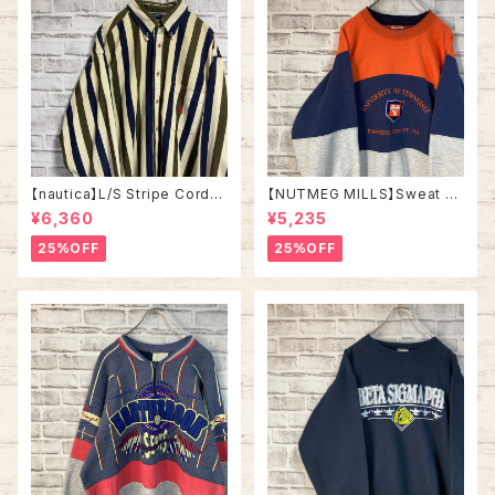
【nautica】L/S Stripe Cordur
【NUTMEG MILLS】Sweat XL
oy Shirt L 90s ノーティカ スト
Made in USA 90s “UNIVER
¥6,360
¥5,235
ライプ コーデュロイ シャツ ボタ
SITY OF TENNESSEE” vinta
ンダウン 長袖 ワンポイントロゴ
ge ナツメグミルズ カレッジモノ
25%OFF
25%OFF
刺繍ロゴ 旧タグ USA アメリカ
カレッジロゴ テネシー大学 スウ
古着
ェット トレーナー ヴィンテージ
アメリカ USA 古着