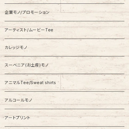
Fleece
Carhartt
企業モノ/プロモーション
Knit/Sweater
Columbia
アーティスト/ムービーTee
Jacket
NAUTICA
カレッジモノ
Nylon Jacket
NIKE
スーベニア(お土産)モノ
Stadium Jumper
RALPH LAUREN
アニマルTee/Sweat shirts
Down Jacket
TOMMY HILFIGER
アルコールモノ
Coat
Levi’s
アートプリント