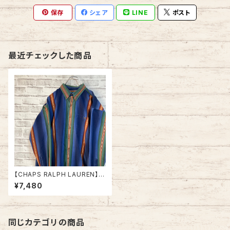
保存
シェア
LINE
ポスト
最近チェックした商品
【CHAPS RALPH LAUREN】L/
S Stripe BD Shirt L 80s チャ
¥7,480
ップス ラルフローレン ストライ
プシャツ ボタンダウン 長袖 US
A アメリカ 古着
同じカテゴリの商品