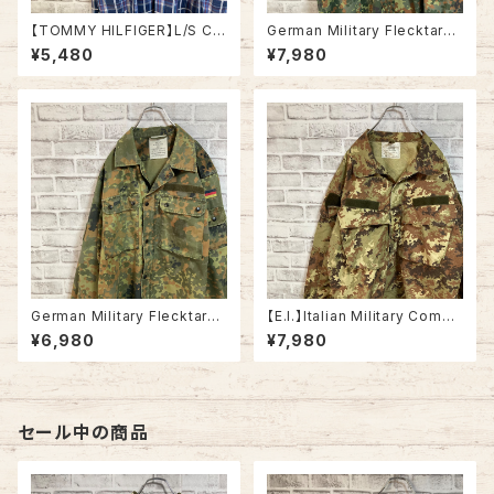
【TOMMY HILFIGER】L/S Ch
German Military Flecktarn
eck BD Shirt L トミーヒルフィ
Camo ShirtJacket L/S L相
¥5,480
¥7,980
ガー ストライプ BDシャツ ボタ
当 90s ドイツ軍 シャツジャケッ
ンダウン 長袖 USA アメリカ 古
ト フレクターカモ フレックカモ
着
フレックターンカモ カモ柄 迷彩
国旗 ドイツ ユーロミリタリー
ユーロ 古着
German Military Flecktarn
【E.I.】Italian Military Comba
Camo ShirtJacket L/S L相
t Jacket L/S XL相当 VEGET
¥6,980
¥7,980
当 ドイツ軍 シャツジャケット フ
ATO CAMO イタリア軍 コンバ
レクターカモ フレックカモ フレ
ットジャケット ベジタートカモ カ
ックターンカモ カモ柄 迷彩 国
モ柄 迷彩 リップストップ生地 イ
旗 ドイツ ユーロミリタリー ユ
タリア ユーロミリタリー ユーロ
ーロ 古着
古着
セール中の商品