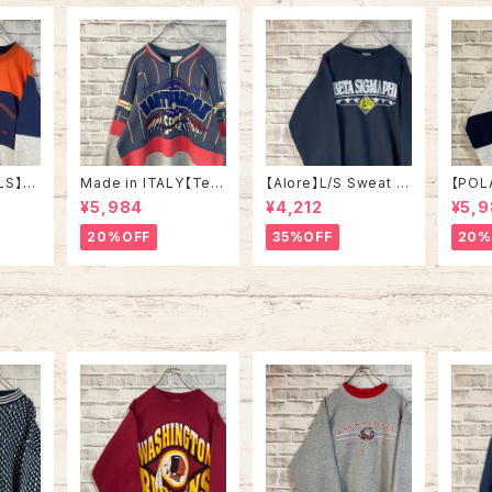
シング
チ アメリカ USA 古着
カ US
LS】S
Made in ITALY【Teq
【Alore】L/S Sweat L
【POL
in US
uila Boom】L/S Swe
Made in USA 90s 社
L/S H
¥5,984
¥4,212
¥5,
RSITY
at/Trainer XL 90s ハ
交クラブ プロモーショ
L Mad
” vin
ーフジップスウェット ト
ン スウェット トレーナー
“ALA
20%OFF
35%OFF
20%
ルズ カ
レーナー マルチカラー
USA製 vintage ヴィン
ハーフ
ッジロゴ
レーシング イタリア製
テージ アメリカ USA
トレー
ウェット
Euro ユーロ 古着
古着
土産モノ
ンテー
ンテー
ジ アメリカ USA 古着
古着