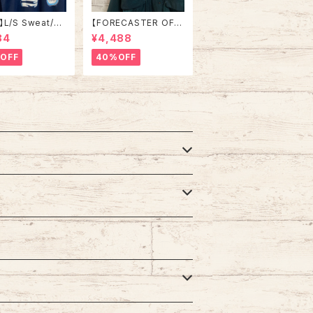
】L/S Sweat/Tr
【FORECASTER OF B
 L “PENN STAT
OSTON】Nylon jack
84
¥4,488
s Made in USA
et L相当 90s vintag
ット トレーナー カ
e ナイロンジャケット コ
OFF
40%OFF
モノ ペンシルベニ
ート 中綿 フード取外し
 ニタリーライオ
可能 グリーン 切替 ウ
カレッジロゴ USA
インドブレーカー アメリ
メリカ USA 古着
カ USA レトロ 古着