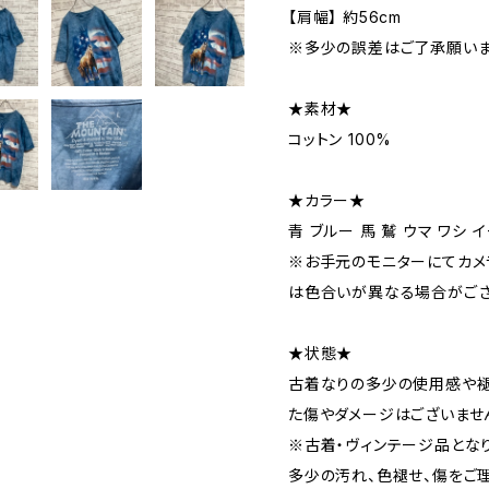
【肩幅】 約56cm
※多少の誤差はご了承願いま
★素材★
コットン 100%
★カラー★
青 ブルー 馬 鷲 ウマ ワシ 
※お手元のモニターにてカメ
は色合いが異なる場合がござ
★状態★
古着なりの多少の使用感や褪
た傷やダメージはございませ
※古着・ヴィンテージ品とな
多少の汚れ、色褪せ、傷をご