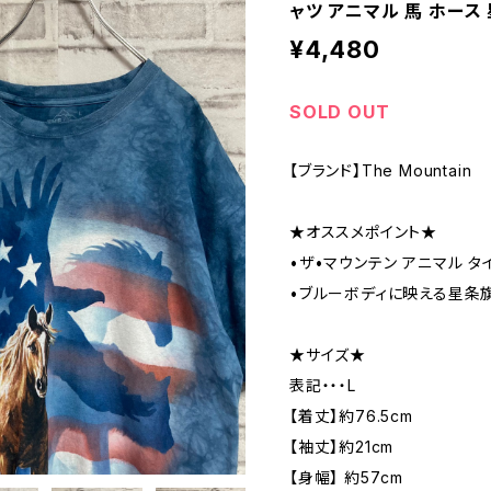
ャツ アニマル 馬 ホース 
¥4,480
SOLD OUT
【ブランド】The Mountain
★オススメポイント★
•ザ•マウンテン アニマル 
•ブルーボディに映える星条旗
★サイズ★
表記・・・L
【着丈】約76.5cm
【袖丈】約21cm
【身幅】 約57cm