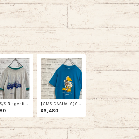
S/S Ringer lik
【CMS CASUALS】S/
e XL 90s Made
S Tee L 80s-90s M
480
¥6,480
A vintage リン
ade in USA “DUCK L
イク レイヤード
IGHT” vintage USA
ツ アート リゾート
製 ダックライト アニマ
ト スーベニア シ
ル ビール アルコール ヴ
ステッチ アメリカ
ィンテージ シングルス
 レトロ 古着
テッチ アメリカ USA レ