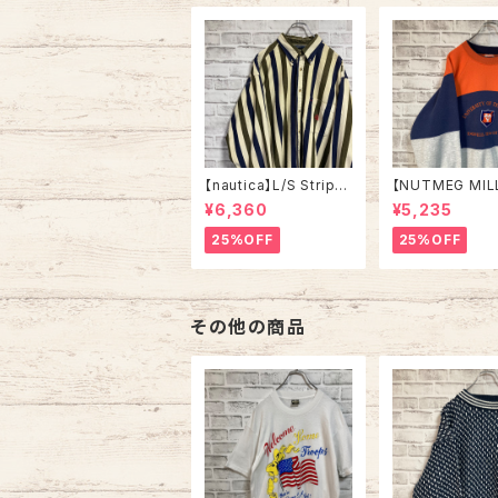
メリカ USA 古着
ル ヴィンテージ 
ルステッチ アメリ
A レトロ 古着
【nautica】L/S Stripe
【NUTMEG MIL
Corduroy Shirt L 90
weat XL Made 
¥6,360
¥5,235
s ノーティカ ストライプ
A 90s “UNIVE
コーデュロイ シャツ ボ
OF TENNESSEE
25%OFF
25%OFF
タンダウン 長袖 ワンポ
tage ナツメグミ
イントロゴ 刺繍ロゴ 旧
レッジモノ カレ
タグ USA アメリカ 古着
テネシー大学 ス
トレーナー ヴィ
その他の商品