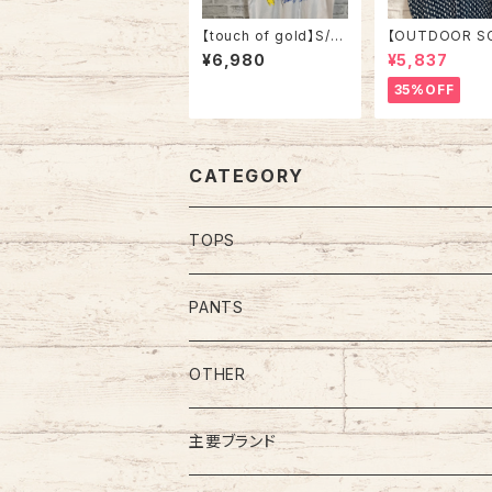
【touch of gold】S/S
【OUTDOOR S
Tee XL 90s Made in
Design Knit L
¥6,980
¥5,837
USA vintage “Welco
ird’s Eye” デ
me home ” messag
ット 総柄ニット 
35%OFF
e Tee 米軍兵士帰還歓
ニット セーター 
迎 Tシャツ USA製 湾
アイ リブライン 
岸戦争 メッセージ 星条
カ USA 古着
旗 シングルステッチ ア
メリカ USA 古着
CATEGORY
TOPS
Tee
PANTS
S/L Tee
Polo Shirt
Jeans/Denim
OTHER
Shirt
Work Pants
主要ブランド