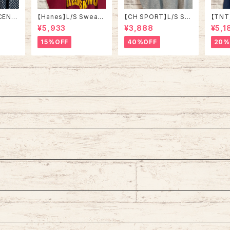
CENE】
【Hanes】L/S Sweat
【CH SPORT】L/S Sw
【TNT
相当 ”B
L相当 90s “ WASHIN
eat L 90s Made in U
ainer
¥5,933
¥3,888
¥5,1
ザインニ
GTON REDSKINS” N
SA スウェット トレーナ
E” 90
デザイン
FL チームモノ スウェッ
ー USA製 NAHL ホッ
スウェ
15%OFF
40%OFF
20%
バーズ
ト トレーナー チームロ
ケー チームロゴ スポー
レッジ
アメリ
ゴ ワシントン レッドスキ
ツモノ アメリカ USA 古
ア大学
ンズ ボルドー ワインレ
着
ンズ 
ッド アメリカ USA 古着
製 ア