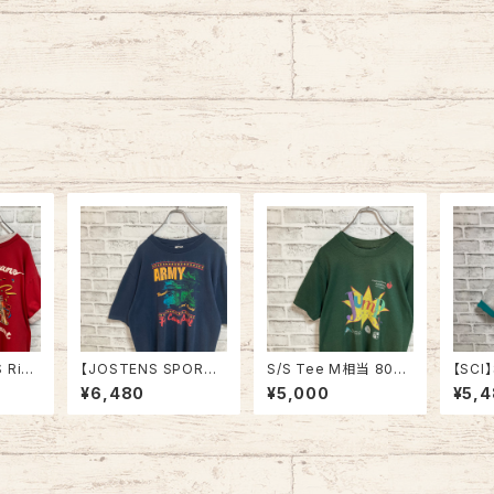
 Ring
【JOSTENS SPORTS
S/S Tee M相当 80s-
【SCI】
 90s
WEAR】S/S Tee L 90
90s vintage バックプ
e Te
¥6,480
¥5,000
¥5,
“Bourb
s Made in USA “Ft.C
リント 両面プリント Tシ
in US
tage リ
ampbell” vintage A
ャツ シングルステッチ
ガーラ
イヤー
RMY Tee USA製 米
チャリティ イベント アメ
Tシャ
ーオー
陸軍 アーミー 陸軍基地
リカ USA レトロ 古着
地 ヨッ
ストリー
キャンベル 戦車 ヴィン
ングル
アルコー
テージ シングルステッ
USA