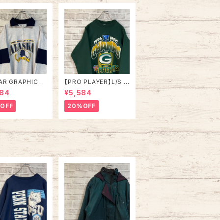
トロ 古着
AR GRAPHICS】
【PRO PLAYER】L/S S
alfZip Sweat X
weat L相当 90s Mad
984
¥5,584
e in USA 90s
e in USA “PACKERS”
SKA” スーベニア
NFL チームモノ スウェ
OFF
20%OFF
ジップスウェット
ット トレーナー USA製
ナー アラスカ お
チームロゴ 1996 CHA
 vintage ヴィ
MPS 優勝記念 深緑 ア
ジ アメリカ USA
メリカ USA 古着