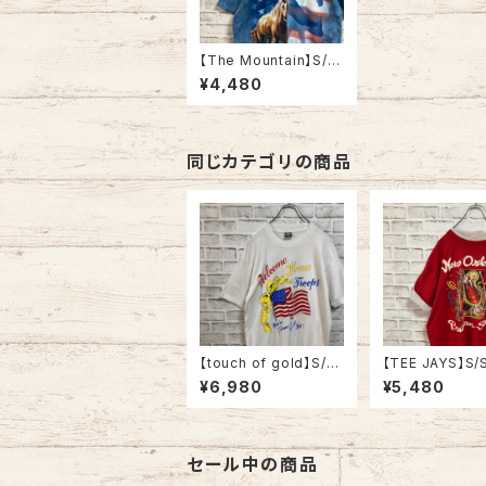
【The Mountain】S/S
Tee L “Tie dye” タイ
¥4,480
ダイ Tシャツ アニマル
馬 ホース 星条旗 アメ
リカ USA 古着
同じカテゴリの商品
【touch of gold】S/S
【TEE JAYS】S/S
Tee XL 90s Made in
er like Tee XL
¥6,980
¥5,480
USA vintage “Welco
Made in USA 
me home ” messag
on Street”vin
e Tee 米軍兵士帰還歓
ンガーライク レ
迎 Tシャツ USA製 湾
ド Tシャツ ニュ
岸戦争 メッセージ 星条
リンズ バーボン
セール中の商品
旗 シングルステッチ ア
ト JAZZ 楽器 