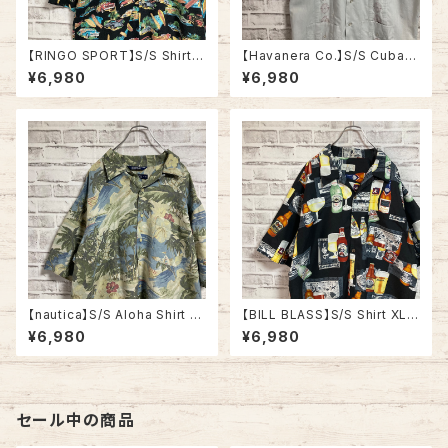
【RINGO SPORT】S/S Shirt L
【Havanera Co.】S/S Cuba S
“Car Pattern” Rayon100%
hirt L相当 キューバシャツ 刺繍
¥6,980
¥6,980
アロハシャツ 柄シャツ 総柄シャ
四つポケット オープンカラーシ
ツ クルマ柄 南国 バカンス アメ
ャツ 開襟シャツ ライトブルー ア
リカ USA 古着
メリカ USA 古着
【nautica】S/S Aloha Shirt L
【BILL BLASS】S/S Shirt XL
90s vintage ノーティカ オー
“BEER Pattern” アロハシャツ
¥6,980
¥6,980
ルドノーティカ ヴィンテージ ア
柄シャツ 総柄シャツ ビール柄
ロハシャツ 総柄シャツ 半袖シャ
アルコール 酒 アメリカ USA 古
ツ ビーチ ボタニカル リネンレ
着
ーヨン混 アメリカ USA 古着
セール中の商品