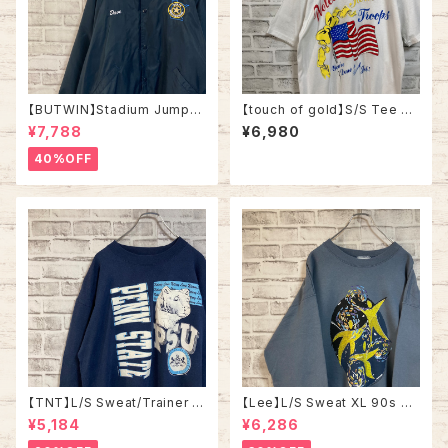
【BUTWIN】Stadium Jumper
【touch of gold】S/S Tee XL
XL相当 80s “STATE MECHA
90s Made in USA vintage
¥7,788
¥6,980
NICAL” Made in USA ナイロ
“Welcome home ” messag
ン スタジャン スタジアムジャン
e Tee 米軍兵士帰還歓迎 Tシ
40%OFF
パー USA製 企業モノ 刺繍ロゴ
ャツ USA製 湾岸戦争 メッセー
リブライン アウター アメリカ U
ジ 星条旗 シングルステッチ アメ
SA 古着
リカ USA 古着
【TNT】L/S Sweat/Trainer L
【Lee】L/S Sweat XL 90s M
“PENN STATE” 90s Made i
ade in USA 企業モノ アート系
¥5,184
¥6,286
n USA スウェット トレーナー カ
スウェット トレーナー USA製 ア
レッジモノ ペンシルベニア大学
ートプリント 肉厚 アメリカ USA