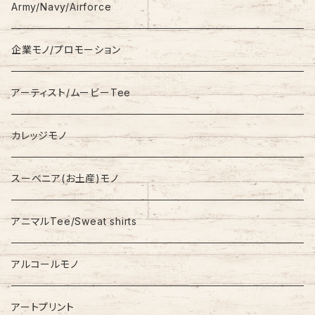
S/S
Hoodie
Champion
Army/Navy/Airforce
Fleece
Carhartt
企業モノ/プロモーション
Knit/Sweater
Columbia
アーティスト/ムービーTee
Jacket
NAUTICA
カレッジモノ
Nylon Jacket
NIKE
スーベニア(お土産)モノ
Stadium Jumper
RALPH LAUREN
アニマルTee/Sweat shirts
Down Jacket
TOMMY HILFIGER
アルコールモノ
Coat
Levi’s
アートプリント