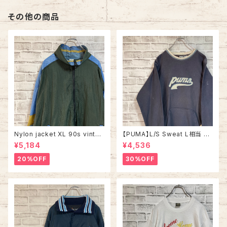
その他の商品
Nylon jacket XL 90s vintag
【PUMA】L/S Sweat L相当 M
e ナイロンジャケット マルチカラ
ade in BULGARIA プーマ ス
¥5,184
¥4,536
ー 切替 ウインドブレーカー レ
ウェット トレーナー ブルガリア
トロ 古着
製 ユーロ ヨーロッパ 古着
20%OFF
30%OFF