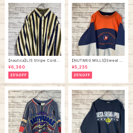
【nautica】L/S Stripe Cordur
【NUTMEG MILLS】Sweat XL
oy Shirt L 90s ノーティカ スト
Made in USA 90s “UNIVER
¥6,360
¥5,235
ライプ コーデュロイ シャツ ボタ
SITY OF TENNESSEE” vinta
ンダウン 長袖 ワンポイントロゴ
ge ナツメグミルズ カレッジモノ
25%OFF
25%OFF
刺繍ロゴ 旧タグ USA アメリカ
カレッジロゴ テネシー大学 スウ
古着
ェット トレーナー ヴィンテージ
アメリカ USA 古着