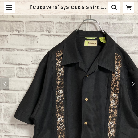
【Cubavera】S/S Cuba Shirt L相
当 キューバシャツ 刺繍 オープンカラ
ーシャツ 開襟シャツ ブラック アメリ
カ USA 古着 | Fuzzy Fuzzy