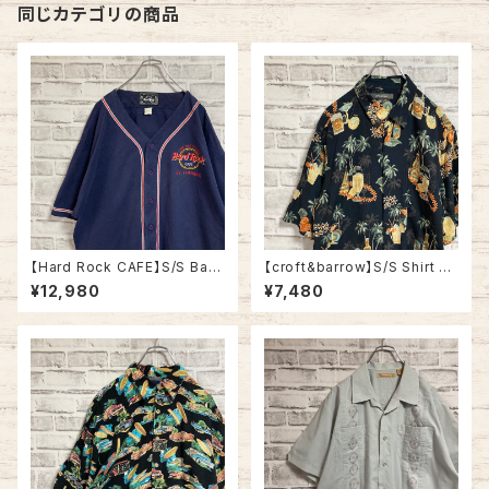
同じカテゴリの商品
【Hard Rock CAFE】S/S Bas
【croft&barrow】S/S Shirt L
eball Shirt L相当 Made in U
“BEER Pattern” Rayon100%
¥12,980
¥7,480
SA ハードロックカフェ ベース
アロハシャツ 柄シャツ 総柄シャ
ボールシャツ ゲームシャツ US
ツ ビール柄 カクテル アルコー
A製 コットン100 アメリカ USA
ル 酒 アメリカ USA 古着
古着