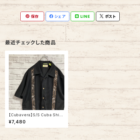
保存
シェア
LINE
ポスト
最近チェックした商品
【Cubavera】S/S Cuba Shirt
L相当 キューバシャツ 刺繍 オー
¥7,480
プンカラーシャツ 開襟シャツ ブ
ラック アメリカ USA 古着