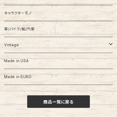
キャラクターモノ
車/バイク/船/汽車
Vintage
60s-70s
Made in USA
80s
Made in EURO
90s
商品一覧に戻る
00s