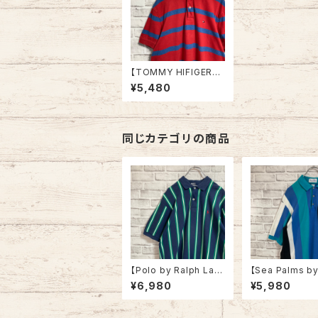
【TOMMY HIFIGER】
S/S Polo Shirt L 太ボ
¥5,480
ーダー ポロシャツ ワン
ポイントロゴ 刺繍ロゴ
胸ロゴ アメリカ USA
古着
同じカテゴリの商品
【Polo by Ralph Laur
【Sea Palms by
en】S/S Polo Shirt L
well】S/S Polo 
¥6,980
¥5,980
相当 90s ポロ バイ ラ
L相当 Made in
ルフローレン ストライプ
80s ストライプ
ポロシャツ ワンポイン
ャツ USA製 ワ