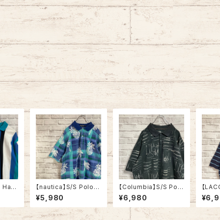
 Hart
【nautica】S/S Polo S
【Columbia】S/S Polo
【LAC
Shirt
hirt L相当 90s “OLD
Shirt XXL コロンビア
S/S P
¥5,980
¥6,980
¥6,
 USA
NAUTICA” 総柄 チェッ
ポロシャツ 総柄 ワンポ
当 ボ
 ポロシ
ク柄 ポロシャツ ヤシの
イントロゴ 刺繍ロゴ ゆ
ワンポ
ンポイン
木 パイナップル トロピ
るだぼ ビッグシルエット
ロゴ 