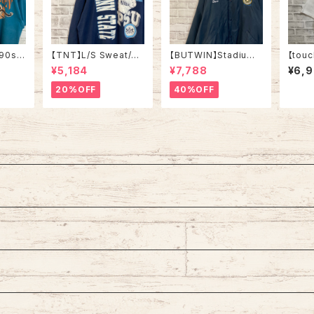
90s v
【TNT】L/S Sweat/Tr
【BUTWIN】Stadium
【touc
 MAN”
ainer L “PENN STAT
Jumper XL相当 80s
Tee X
¥5,184
¥7,788
¥6,
ツ フ
E” 90s Made in USA
“STATE MECHANIC
USA v
シング
スウェット トレーナー カ
AL” Made in USA ナ
me h
20%OFF
40%OFF
カ US
レッジモノ ペンシルベニ
イロン スタジャン スタ
e T
ア大学 ニタリーライオ
ジアムジャンパー USA
迎 Tシ
ンズ カレッジロゴ USA
製 企業モノ 刺繍ロゴ リ
岸戦争
製 アメリカ USA 古着
ブライン アウター アメ
旗 シ
リカ USA 古着
メリカ