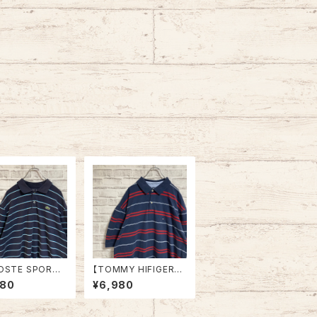
OSTE SPORT】
【TOMMY HIFIGER】
olo Shirt XL相
S/S Polo Shirt XXL 9
980
¥6,980
ーダー ポロシャツ
0s “OLD TOMMY”
イントロゴ 刺繍
ボーダー ポロシャツ ワ
胸ロゴ 古着
ンポイントロゴ 刺繍ロ