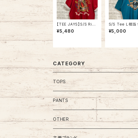
【TEE JAYS】S/S Ring
S/S Tee L相当 
er like Tee XL 90s
intage “BOZE
¥5,480
¥5,000
Made in USA “Bourb
スーベニア Tシャ
on Street”vintage リ
ィッシング 釣り 
ンガーライク レイヤー
ルステッチ アメリ
ド Tシャツ ニューオー
A レトロ 古着
リンズ バーボンストリー
ト JAZZ 楽器 アルコー
ル ヴィンテージ シング
CATEGORY
ルステッチ アメリカ US
A レトロ 古着
TOPS
Tee
PANTS
S/L Tee
Polo Shirt
Jeans/Denim
OTHER
Shirt
Work Pants
主要ブランド