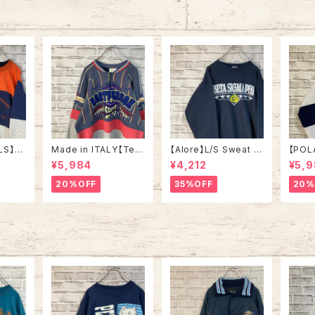
アメリ
カル 旧タグ アメリカ U
オーバーサイズ アメリ
SA 古着
カ USA 古着
LS】S
Made in ITALY【Teq
【Alore】L/S Sweat L
【POL
in US
uila Boom】L/S Swe
Made in USA 90s 社
L/S H
¥5,984
¥4,212
¥5,
RSITY
at/Trainer XL 90s ハ
交クラブ プロモーショ
L Mad
” vin
ーフジップスウェット ト
ン スウェット トレーナー
“ALA
20%OFF
35%OFF
20%
ルズ カ
レーナー マルチカラー
USA製 vintage ヴィン
ハーフ
ッジロゴ
レーシング イタリア製
テージ アメリカ USA
トレー
ウェット
Euro ユーロ 古着
古着
土産モノ
ンテー
ンテー
ジ アメリカ USA 古着
古着