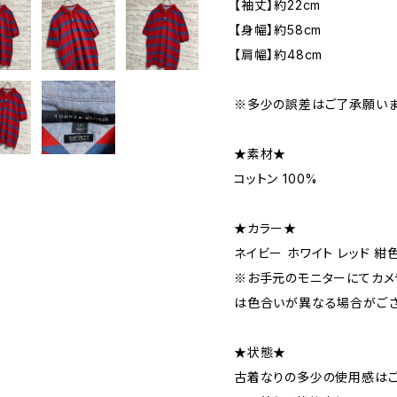
【袖丈】約22cm
【身幅】約58cm
【肩幅】約48cm
※多少の誤差はご了承願いま
★素材★
コットン 100%
★カラー★
ネイビー ホワイト レッド 紺
※お手元のモニターにてカメ
は色合いが異なる場合がござ
★状態★
古着なりの多少の使用感はご