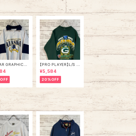
ゴ 胸ロゴ 旧タグ アメリ
カ USA 古着
AR GRAPHICS】
【PRO PLAYER】L/S S
alfZip Sweat X
weat L相当 90s Mad
984
¥5,584
e in USA 90s
e in USA “PACKERS”
SKA” スーベニア
NFL チームモノ スウェ
OFF
20%OFF
ジップスウェット
ット トレーナー USA製
ナー アラスカ お
チームロゴ 1996 CHA
 vintage ヴィ
MPS 優勝記念 深緑 ア
ジ アメリカ USA
メリカ USA 古着