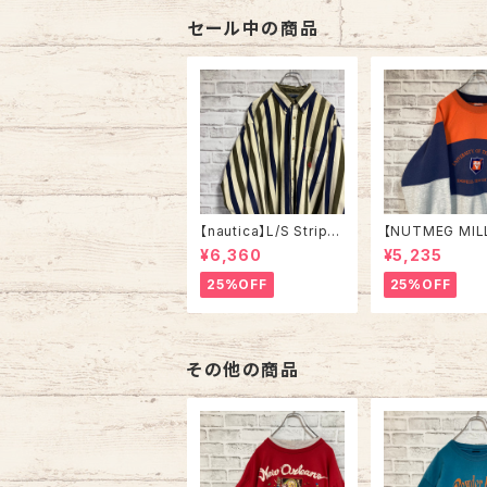
トロゴ 刺繍ロゴ ポニー
トロゴ 刺繍ロゴ 
ロゴ 旧タグ アメリカ U
カ USA 古着
セール中の商品
SA 古着
【nautica】L/S Stripe
【NUTMEG MIL
Corduroy Shirt L 90
weat XL Made 
¥6,360
¥5,235
s ノーティカ ストライプ
A 90s “UNIVE
コーデュロイ シャツ ボ
OF TENNESSEE
25%OFF
25%OFF
タンダウン 長袖 ワンポ
tage ナツメグミ
イントロゴ 刺繍ロゴ 旧
レッジモノ カレ
タグ USA アメリカ 古着
テネシー大学 ス
トレーナー ヴィ
その他の商品