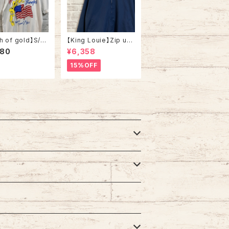
h of gold】S/S
【King Louie】Zip up
L 90s Made in
Jacket L Made in U
980
¥6,358
intage “Welco
SA アメリカ製 ジップア
ome ” messag
ップジャケット スウィン
15%OFF
ee 米軍兵士帰還歓
グトップ ドリズラージャ
ャツ USA製 湾
ケット ブラックチェック
 メッセージ 星条
刺繍ロゴ ワンポイント
ングルステッチ ア
ロゴ 胸ロゴ アウター ア
 USA 古着
メリカ USA 古着