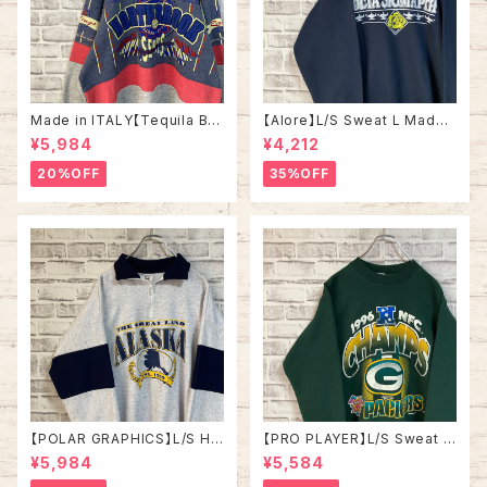
Made in ITALY【Tequila Bo
【Alore】L/S Sweat L Made i
om】L/S Sweat/Trainer XL 9
n USA 90s 社交クラブ プロモ
¥5,984
¥4,212
0s ハーフジップスウェット トレ
ーション スウェット トレーナー
ーナー マルチカラー レーシング
USA製 vintage ヴィンテージ
20%OFF
35%OFF
イタリア製 Euro ユーロ 古着
アメリカ USA 古着
【POLAR GRAPHICS】L/S Hal
【PRO PLAYER】L/S Sweat L
fZip Sweat XL Made in US
相当 90s Made in USA “PA
¥5,984
¥5,584
A 90s “ALASKA” スーベニア
CKERS” NFL チームモノ スウ