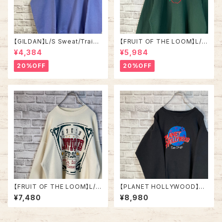
【GILDAN】L/S Sweat/Traine
【FRUIT OF THE LOOM】L/S
r L相当 “ NEW SMYRNA BEA
Sweat XL 90s Made in US
¥4,384
¥5,984
CH” スーベニア スウェット トレ
A “NEW YORK ” スーベニア
ーナー ニュー スミナー ビーチ
スウェット トレーナー NY ニュ
20%OFF
20%OFF
フロリダ パープル ラベンダー
ーヨーク ビッグアップル 刺繍 vi
紫アメリカ USA 古着
ntage ヴィンテージ アメリカ U
SA 古着
【FRUIT OF THE LOOM】L/S
【PLANET HOLLYWOOD】L/
Sweat XL 90s Made in US
S Sweatshirt XL 90s Made
¥7,480
¥8,980
A アート系 スウェット トレーナ
in USA “San Diego” vintag
ー USA製 アートワーク セリフ
e プラネットハリウッド スウェッ
1993 アメリカ USA 古着
ト トレーナー 企業モノ スーベニ