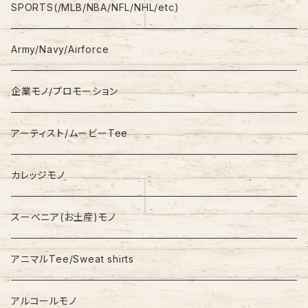
L/S
Sweatshirt
Shorts
adidas
SPORTS(/MLB/NBA/NFL/NHL/etc)
S/S
Hoodie
Champion
Army/Navy/Airforce
Fleece
Carhartt
企業モノ/プロモーション
Knit/Sweater
Columbia
アーティスト/ムービーTee
Jacket
NAUTICA
カレッジモノ
Nylon Jacket
NIKE
スーベニア(お土産)モノ
Stadium Jumper
RALPH LAUREN
アニマルTee/Sweat shirts
Down Jacket
TOMMY HILFIGER
アルコールモノ