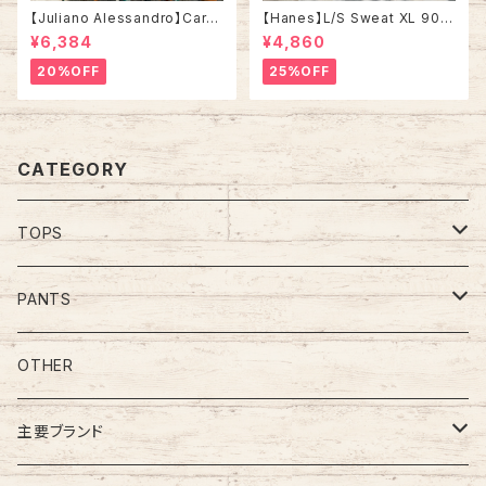
【Juliano Alessandro】Cardi
【Hanes】L/S Sweat XL 90s
gan L Made in ITALY “EUR
ヘインズ スウェット トレーナー
¥6,384
¥4,860
O LINE” カーディガン 総柄 ウ
星条旗 企業モノ vintage ヴィ
ール混合 イタリア製 ユーロライ
ンテージ アメリカ USA 古着
20%OFF
25%OFF
ン ヨーロッパ 古着
CATEGORY
TOPS
Tee
PANTS
S/L Tee
Polo Shirt
Jeans/Denim
OTHER
Shirt
Work Pants
主要ブランド