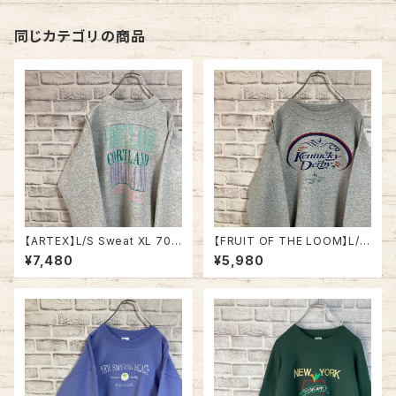
着
同じカテゴリの商品
【ARTEX】L/S Sweat XL 70-
【FRUIT OF THE LOOM】L/S
80s Made in USA “CORTL
Sweat/Trainer L 2000s “ K
¥7,480
¥5,980
AND ” カレッジ スウェット トレ
entucky Derby” スーベニア
ーナー ニューヨーク州立大学
スウェット トレーナー ケンタッキ
コートランド校 USA製 アメリカ
ーダービー 2001 ジョッキー サ
USA 古着
ラブレッド アメリカ USA 古着