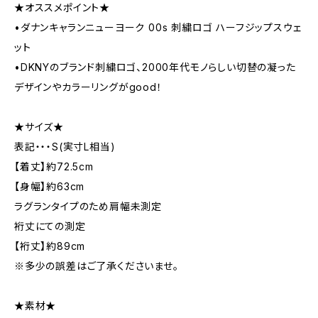
★オススメポイント★
•ダナンキャランニューヨーク 00s 刺繍ロゴ ハーフジップスウェ
ット
•DKNYのブランド刺繍ロゴ、2000年代モノらしい切替の凝った
デザインやカラーリングがgood！
★サイズ★
表記・・・S(実寸L相当)
【着丈】約72.5cm
【身幅】約63cm
ラグランタイプのため肩幅未測定
裄丈にての測定
【裄丈】約89cm
※多少の誤差はご了承くださいませ。
★素材★