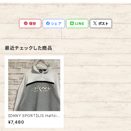
保存
シェア
LINE
ポスト
最近チェックした商品
【DKNY SPORT】L/S Halfzip
Sweat L相当 00s ハーフジッ
¥7,480
プ スウェット トレーナー 胸ロゴ
刺繍ロゴ 切替 アメリカ USA 古