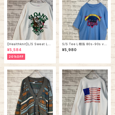
【Healthknit】L/S Sweat L相
S/S Tee L相当 80s-90s vin
当 80s Made in USA アイル
tage “CHICAGO” スーベニア
¥5,584
¥5,980
ランド スーベニア ホース 馬 ス
Tシャツ シティビュー 街並み シ
ウェット トレーナー USA製 アメ
ングルステッチ アメリカ USA レ
20%OFF
リカ USA 古着
トロ 古着