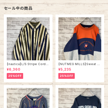
ア お土産モノサンディエゴ USA
製 アメリカ USA 古着
セール中の商品
【nautica】L/S Stripe Cordur
【NUTMEG MILLS】Sweat XL
oy Shirt L 90s ノーティカ スト
Made in USA 90s “UNIVER
¥6,360
¥5,235
ライプ コーデュロイ シャツ ボタ
SITY OF TENNESSEE” vinta
ンダウン 長袖 ワンポイントロゴ
ge ナツメグミルズ カレッジモノ
25%OFF
25%OFF
刺繍ロゴ 旧タグ USA アメリカ
カレッジロゴ テネシー大学 スウ
古着
ェット トレーナー ヴィンテージ
アメリカ USA 古着