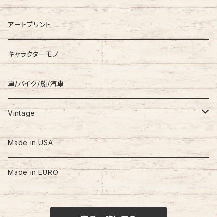
Coat
Levi’s
アートプリント
キャラクターモノ
車/バイク/船/汽車
Vintage
60s-70s
Made in USA
80s
Made in EURO
90s