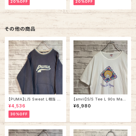
ハーフジップスウェット トレーナ
ェット トレーナー USA製 チーム
20%OFF
20%OFF
ー アラスカ お土産モノ vintag
ロゴ 1996 CHAMPS 優勝記念
e ヴィンテージ アメリカ USA
深緑 アメリカ USA 古着
古着
その他の商品
【PUMA】L/S Sweat L相当 M
【anvil】S/S Tee L 90s Mad
ade in BULGARIA プーマ ス
e in USA vintage Souvenir
¥4,536
¥6,980
ウェット トレーナー ブルガリア
Tee “Virginia Beach”スーベ
製 ユーロ ヨーロッパ 古着
ニアTシャツ お土産T アートT
30%OFF
シャツ 貝 シェル バージニアビ
ーチ シングルステッチ アメリカ
USA 古着