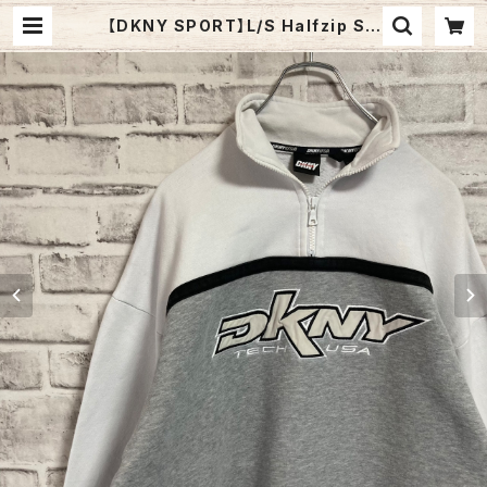
【DKNY SPORT】L/S Halfzip Sw
eat L相当 00s ハーフジップ スウェ
ット トレーナー 胸ロゴ 刺繍ロゴ 切
替 アメリカ USA 古着 | Fuzzy Fuz
zy