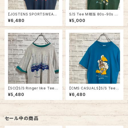
【JOSTENS SPORTSWEAR】
S/S Tee M相当 80s-90s vi
S/S Tee L 90s Made in US
ntage バックプリント 両面プリ
¥6,480
¥5,000
A “Ft.Campbell” vintage AR
ント Tシャツ シングルステッチ
MY Tee USA製 米陸軍 アーミ
チャリティ イベント アメリカ US
ー 陸軍基地 キャンベル 戦車 ヴ
A レトロ 古着
ィンテージ シングルステッチ ア
メリカ USA 古着
【SCI】S/S Ringer like Tee X
【CMS CASUALS】S/S Tee L
L 90s Made in USA vintage
80s-90s Made in USA “DU
¥5,480
¥6,480
リンガーライク レイヤード Tシ
CK LIGHT” vintage USA製
ャツ アート リゾート地 ヨット ス
ダックライト アニマル ビール ア
ーベニア シングルステッチ アメ
ルコール ヴィンテージ シングル
リカ USA レトロ 古着
ステッチ アメリカ USA レトロ
古着
セール中の商品