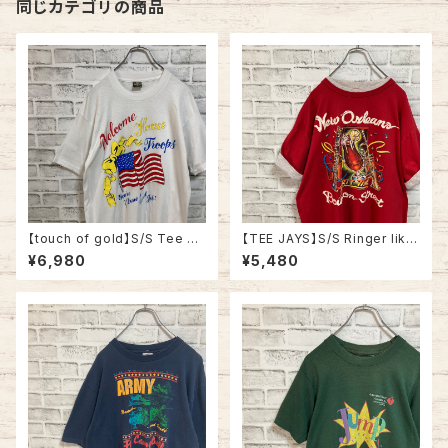
同じカテゴリの商品
【touch of gold】S/S Tee XL
【TEE JAYS】S/S Ringer like
90s Made in USA vintage
Tee XL 90s Made in USA
¥6,980
¥5,480
“Welcome home ” messag
“Bourbon Street”vintage リ
e Tee 米軍兵士帰還歓迎 Tシ
ンガーライク レイヤード Tシャ
ャツ USA製 湾岸戦争 メッセー
ツ ニューオーリンズ バーボンス
ジ 星条旗 シングルステッチ アメ
トリート JAZZ 楽器 アルコール
リカ USA 古着
ヴィンテージ シングルステッチ
アメリカ USA レトロ 古着