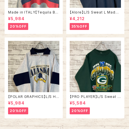
Made in ITALY【Tequila Bo
【Alore】L/S Sweat L Made i
om】L/S Sweat/Trainer XL 9
n USA 90s 社交クラブ プロモ
¥5,984
¥4,212
0s ハーフジップスウェット トレ
ーション スウェット トレーナー
ーナー マルチカラー レーシング
USA製 vintage ヴィンテージ
20%OFF
35%OFF
イタリア製 Euro ユーロ 古着
アメリカ USA 古着
【POLAR GRAPHICS】L/S Hal
【PRO PLAYER】L/S Sweat L
fZip Sweat XL Made in US
相当 90s Made in USA “PA
¥5,984
¥5,584
A 90s “ALASKA” スーベニア
CKERS” NFL チームモノ スウ
ハーフジップスウェット トレーナ
ェット トレーナー USA製 チーム
20%OFF
20%OFF
ー アラスカ お土産モノ vintag
ロゴ 1996 CHAMPS 優勝記念
e ヴィンテージ アメリカ USA
深緑 アメリカ USA 古着
古着