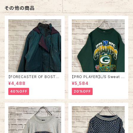
その他の商品
【FORECASTER OF BOSTO
【PRO PLAYER】L/S Sweat L
N】Nylon jacket L相当 90s v
相当 90s Made in USA “PA
¥4,488
¥5,584
intage ナイロンジャケット コー
CKERS” NFL チームモノ スウ
ト 中綿 フード取外し可能 グリ
ェット トレーナー USA製 チーム
40%OFF
20%OFF
ーン 切替 ウインドブレーカー
ロゴ 1996 CHAMPS 優勝記念
アメリカ USA レトロ 古着
深緑 アメリカ USA 古着