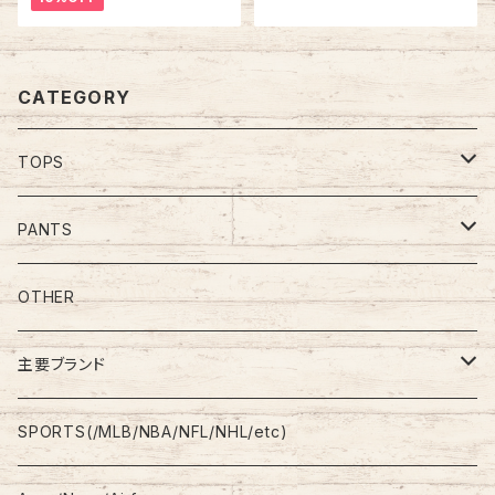
ン レッドスキンズ ボルドー ワイ
ダッチカントリー ペンシルベニ
ンレッド アメリカ USA 古着
ア ヴィンテージ シングルステッ
チ アメリカ USA レトロ 古着
CATEGORY
TOPS
Tee
PANTS
S/L Tee
Polo Shirt
Jeans/Denim
OTHER
Shirt
Work Pants
主要ブランド
L/S
Sweatshirt
Shorts
adidas
SPORTS(/MLB/NBA/NFL/NHL/etc)
S/S