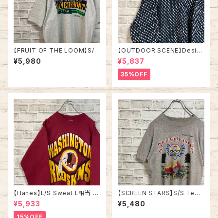
【FRUIT OF THE LOOM】S/S
【OUTDOOR SCENE】Desig
Tee L 90s Made in USA “T
n Knit L相当 ”Bird’s Eye” デ
¥5,980
¥5,837
he Staunton River Front” vi
ザインニット 総柄ニット デザイ
ntage フルーツオブザルーム T
ンニット セーター バーズアイ リ
35%OFF
シャツ USA製 レトロロゴ ヴィ
ブライン アメリカ USA 古着
ンテージ シングルステッチ アメ
リカ USA レトロ 古着
【Hanes】L/S Sweat L相当 9
【SCREEN STARS】S/S Tee
0s “ WASHINGTON REDSKI
L 80s Made in USA “DUTC
¥5,933
¥5,480
NS” NFL チームモノ スウェット
H COUNTRY” vintage スク
トレーナー チームロゴ ワシント
リーンスターズ Tシャツ USA製
15%OFF