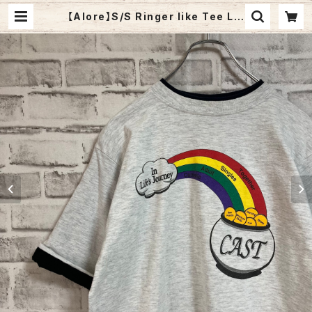
【Alore】S/S Ringer like Tee L 9
0s vintage リンガーライク レイヤ
ード Tシャツ ツートン ヴィンテージ
シングルステッチ アメリカ USA 古着
| Fuzzy Fuzzy