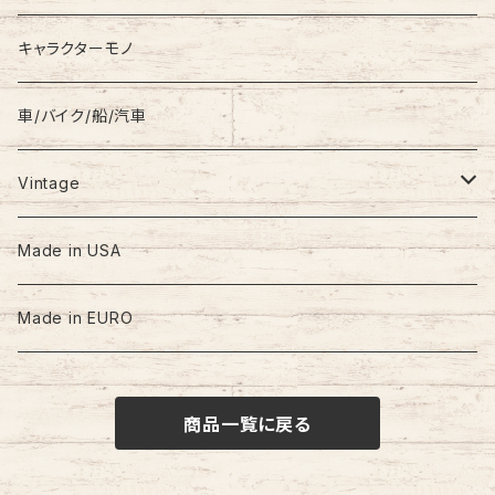
キャラクターモノ
車/バイク/船/汽車
Vintage
60s-70s
Made in USA
80s
Made in EURO
90s
商品一覧に戻る
00s