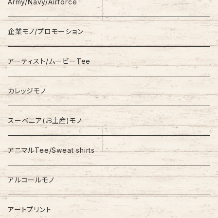
Hoodie
Champion
Army/Navy/Airforce
Fleece
Carhartt
企業モノ/プロモーション
Knit/Sweater
Columbia
アーティスト/ムービーTee
Jacket
NAUTICA
カレッジモノ
Nylon Jacket
NIKE
スーベニア(お土産)モノ
Stadium Jumper
RALPH LAUREN
アニマルTee/Sweat shirts
Down Jacket
TOMMY HILFIGER
アルコールモノ
Coat
Levi’s
アートプリント