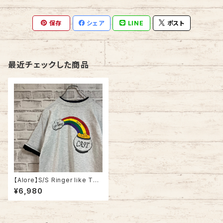
保存
シェア
LINE
ポスト
最近チェックした商品
【Alore】S/S Ringer like Tee
L 90s vintage リンガーライク
¥6,980
レイヤード Tシャツ ツートン ヴ
ィンテージ シングルステッチ ア
メリカ USA 古着