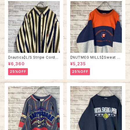
【nautica】L/S Stripe Cordur
【NUTMEG MILLS】Sweat XL
oy Shirt L 90s ノーティカ スト
Made in USA 90s “UNIVER
¥6,360
¥5,235
ライプ コーデュロイ シャツ ボタ
SITY OF TENNESSEE” vinta
ンダウン 長袖 ワンポイントロゴ
ge ナツメグミルズ カレッジモノ
25%OFF
25%OFF
刺繍ロゴ 旧タグ USA アメリカ
カレッジロゴ テネシー大学 スウ
古着
ェット トレーナー ヴィンテージ
アメリカ USA 古着